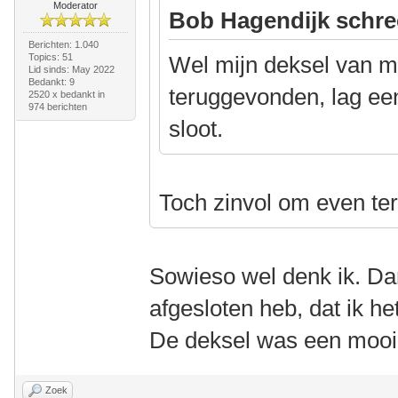
Moderator
Bob Hagendijk schre
Berichten: 1.040
Topics: 51
Wel mijn deksel van m
Lid sinds: May 2022
Bedankt: 9
teruggevonden, lag ee
2520 x bedankt in
974 berichten
sloot.
Toch zinvol om even ter
Sowieso wel denk ik. Dan
afgesloten heb, dat ik he
De deksel was een mooi
Zoek