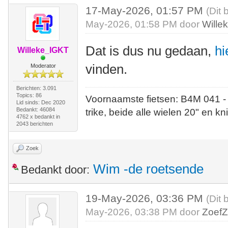
17-May-2026, 01:57 PM
(Dit 
May-2026, 01:58 PM door
Wille
Dat is dus nu gedaan,
hi
Willeke_IGKT
vinden.
Moderator
Berichten: 3.091
Topics: 86
Voornaamste fietsen: B4M 041 -
Lid sinds: Dec 2020
Bedankt: 46084
trike, beide alle wielen 20" en kn
4762 x bedankt in
2043 berichten
Zoek
Wim -de roetsende
Bedankt door:
19-May-2026, 03:36 PM
(Dit 
May-2026, 03:38 PM door
ZoefZ