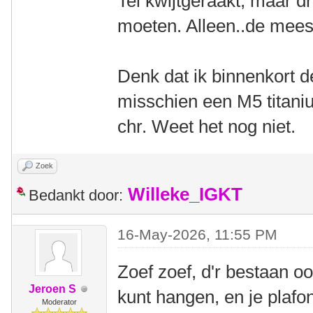
Tel kwijtgeraakt, maar d
moeten. Alleen..de meest
Denk dat ik binnenkort de
misschien een M5 titani
chr. Weet het nog niet.
Zoek
Willeke_IGKT
Bedankt door:
16-May-2026, 11:55 PM
Zoef zoef, d'r bestaan o
Jeroen S
kunt hangen, en je plafo
Moderator