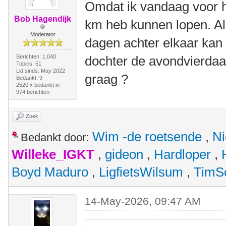
Omdat ik vandaag voor h
Bob Hagendijk
km heb kunnen lopen. Al
Moderator
dagen achter elkaar kan
Berichten: 1.040
dochter de avondvierdaag
Topics: 51
Lid sinds: May 2022
graag ?
Bedankt: 9
2520 x bedankt in
974 berichten
Zoek
Wim -de roetsende
,
Ni
Bedankt door:
Willeke_IGKT
,
gideon
,
Hardloper
,
Boyd Maduro
,
LigfietsWilsum
,
TimS
14-May-2026, 09:47 AM