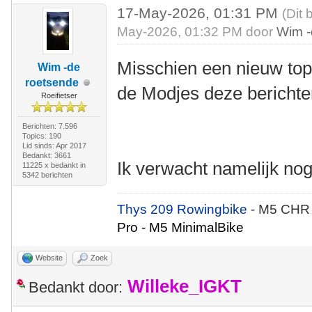
17-May-2026, 01:31 PM
(Dit 
May-2026, 01:32 PM door
Wim -
Misschien een nieuw top
Wim -de
roetsende
de Modjes deze berichte
Roeifietser
Berichten: 7.596
Topics: 190
Lid sinds: Apr 2017
Bedankt: 3661
Ik verwacht namelijk no
11225 x bedankt in
5342 berichten
Thys 209 Rowingbike
- M5 CHR
Pro - M5 MinimalBike
Website
Zoek
Willeke_IGKT
Bedankt door: