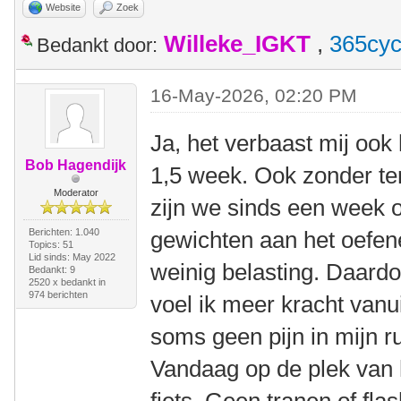
Website
Zoek
Willeke_IGKT
,
365cyc
Bedankt door:
16-May-2026, 02:20 PM
Ja, het verbaast mij ook 
Bob Hagendijk
1,5 week. Ook zonder teru
Moderator
zijn we sinds een week o
Berichten: 1.040
gewichten aan het oefen
Topics: 51
Lid sinds: May 2022
weinig belasting. Daardo
Bedankt: 9
2520 x bedankt in
974 berichten
voel ik meer kracht vanui
soms geen pijn in mijn r
Vandaag op de plek van