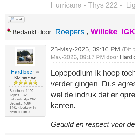
Hurricane - Thys 222 -
Li
Zoek
Roepers
,
Willeke_IG
Bedankt door:
23-May-2026, 09:16 PM
(Dit 
May-2026, 09:17 PM door
Hardl
Lopopodium ik hoop toch 
Hardloper
Kilometervreter
verder gingen. Dus agres
Berichten: 4.192
wel de indruk dat er opr
Topics: 132
Lid sinds: Apr 2023
kanten.
Bedankt: 4666
5491 x bedankt in
3565 berichten
Geduld en respect voor d