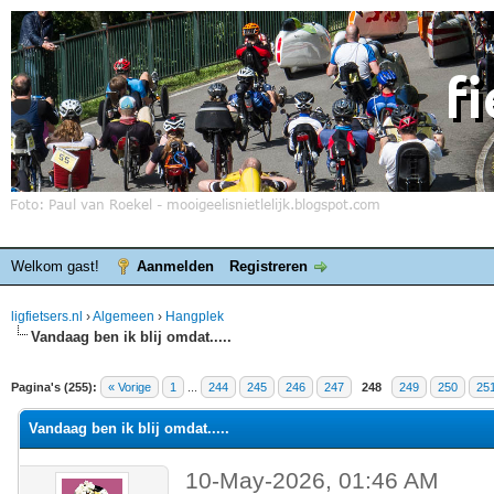
Welkom gast!
Aanmelden
Registreren
ligfietsers.nl
›
Algemeen
›
Hangplek
Vandaag ben ik blij omdat.....
elde waardering is 4.25
Pagina's (255):
« Vorige
1
...
244
245
246
247
248
249
250
25
Vandaag ben ik blij omdat.....
10-May-2026, 01:46 AM