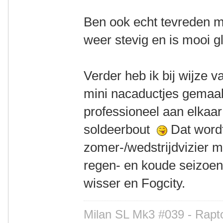
Ben ook echt tevreden me
weer stevig en is mooi
Verder heb ik bij wijze v
mini nacaductjes gemaakt
professioneel aan elkaa
soldeerbout
Dat word
zomer-/wedstrijdvizier m
regen- en koude seizoen
wisser en Fogcity.
Milan SL Mk3 #039 - Rapto