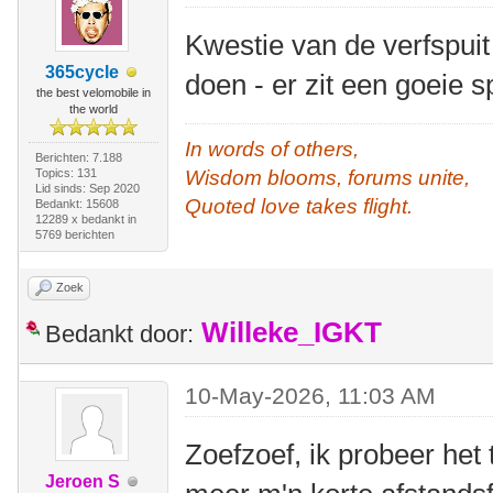
Kwestie van de verfspuit
365cycle
doen - er zit een goeie 
the best velomobile in
the world
In words of others,
Berichten: 7.188
Topics: 131
Wisdom blooms, forums unite,
Lid sinds: Sep 2020
Quoted love takes flight.
Bedankt: 15608
12289 x bedankt in
5769 berichten
Zoek
Willeke_IGKT
Bedankt door:
10-May-2026, 11:03 AM
Zoefzoef, ik probeer het
Jeroen S