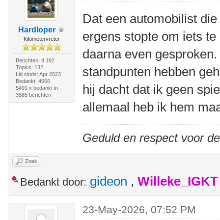
Dat een automobilist die 
Hardloper
ergens stopte om iets t
Kilometervreter
daarna even gesproken.
Berichten: 4.192
Topics: 132
standpunten hebben geho
Lid sinds: Apr 2023
Bedankt: 4666
hij dacht dat ik geen sp
5491 x bedankt in
3565 berichten
allemaal heb ik hem maa
Geduld en respect voor d
Zoek
gideon
,
Willeke_IGKT
Bedankt door:
23-May-2026, 07:52 PM