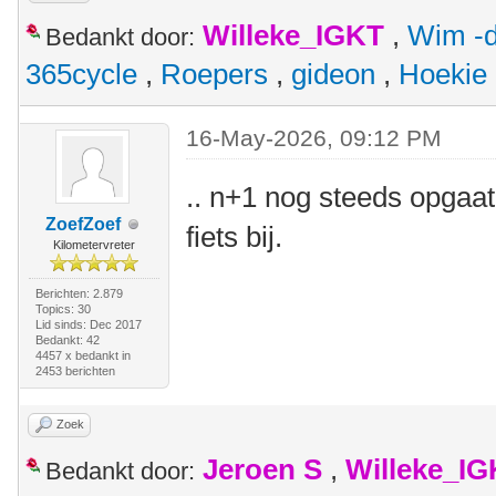
Willeke_IGKT
,
Wim -d
Bedankt door:
365cycle
,
Roepers
,
gideon
,
Hoekie
16-May-2026, 09:12 PM
.. n+1 nog steeds opgaa
ZoefZoef
fiets bij.
Kilometervreter
Berichten: 2.879
Topics: 30
Lid sinds: Dec 2017
Bedankt: 42
4457 x bedankt in
2453 berichten
Zoek
Jeroen S
,
Willeke_I
Bedankt door: