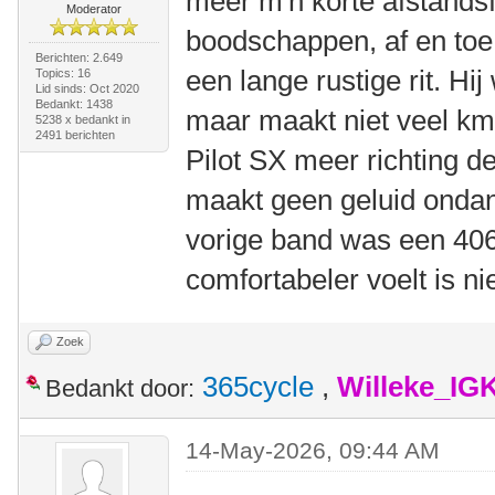
meer m'n korte afstandsf
Moderator
boodschappen, af en toe
Berichten: 2.649
een lange rustige rit. Hi
Topics: 16
Lid sinds: Oct 2020
Bedankt: 1438
maar maakt niet veel km.
5238 x bedankt in
2491 berichten
Pilot SX meer richting de
maakt geen geluid ondan
vorige band was een 406
comfortabeler voelt is ni
Zoek
365cycle
,
Willeke_IG
Bedankt door:
14-May-2026, 09:44 AM