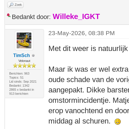
Zoek
Willeke_IGKT
Bedankt door:
23-May-2026, 08:38 PM
Met dit weer is natuurlijk
TimSch
Velonaut
Maar ik was er wel extra 
Berichten: 963
oude schade van de vori
Topics: 51
Lid sinds: Sep 2021
Bedankt: 1342
aangepakt. Dikke barste
2865 x bedankt in
913 berichten
omstormincidentje. Matj
erop vanochtend en doo
middag al schuren.