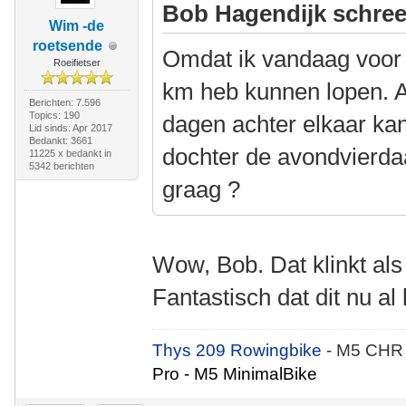
Bob Hagendijk schree
Wim -de
roetsende
Omdat ik vandaag voor 
Roeifietser
km heb kunnen lopen. A
Berichten: 7.596
Topics: 190
dagen achter elkaar ka
Lid sinds: Apr 2017
Bedankt: 3661
dochter de avondvierdaa
11225 x bedankt in
5342 berichten
graag ?
Wow, Bob. Dat klinkt als
Fantastisch dat dit nu al 
Thys 209 Rowingbike
- M5 CHR
Pro - M5 MinimalBike