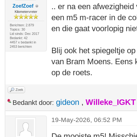
.. er na een afwezigheid
ZoefZoef
Kilometervreter
een m5 m-racer in de col
Berichten: 2.879
en die gaat voorlopig ni
Topics: 30
Lid sinds: Dec 2017
Bedankt: 42
4457 x bedankt in
2453 berichten
Blij ook het spiegeltje o
van Bram Moens. Eens ki
op de roets.
Zoek
gideon
,
Willeke_IGKT
Bedankt door:
19-May-2026, 06:52 PM
De mooiste m5! Misschie