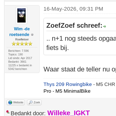
16-May-2026, 09:31 PM
ZoefZoef schreef:
Wim -de
roetsende
.. n+1 nog steeds opga
Roeifietser
fiets bij.
Berichten: 7.596
Topics: 190
Lid sinds: Apr 2017
Bedankt: 3661
11225 x bedankt in
Waar staat de teller nu 
5342 berichten
Thys 209 Rowingbike
- M5 CHR
Pro - M5 MinimalBike
Website
Zoek
Willeke_IGKT
Bedankt door: