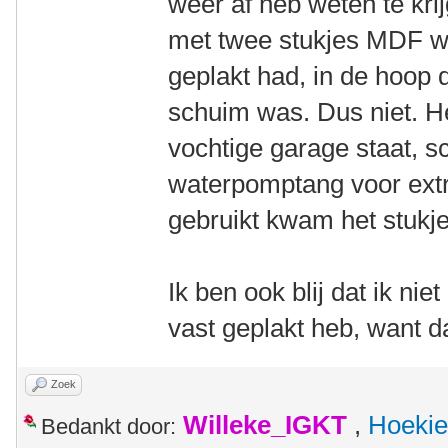
weer af heb weten te kri
met twee stukjes MDF w
geplakt had, in de hoop 
schuim was. Dus niet. H
vochtige garage staat, s
waterpomptang voor extr
gebruikt kwam het stukje 
Ik ben ook blij dat ik nie
vast geplakt heb, want d
Zoek
Willeke_IGKT
,
Hoekie
Bedankt door: