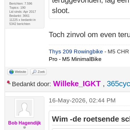
teruggevonden, lag een
Berichten: 7.596
Topics: 190
sloot.
Lid sinds: Apr 2017
Bedankt: 3661
11225 x bedankt in
5342 berichten
Toch zinvol om even ter
Thys 209 Rowingbike
- M5 CHR
Pro - M5 MinimalBike
Website
Zoek
Willeke_IGKT
,
365cyc
Bedankt door:
16-May-2026, 02:44 PM
Wim -de roetsende sc
Bob Hagendijk