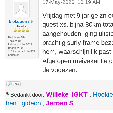
17-May-2026, 10:19 AM
Vrijdag met 9 jarige zn e
blokdoorn
quest xs, bijna 80km tota
Toerder
aangehouden, ging uitst
Berichten: 524
prachtig surly frame bez
Topics: 10
Lid sinds: Mar 2021
Bedankt: 206
hem, waarschijnlijk past 
1189 x bedankt in 505
berichten
Afgelopen meivakantie gi
de vogezen.
Zoek
Willeke_IGKT
,
Hoekie
Bedankt door:
hen
,
gideon
,
Jeroen S