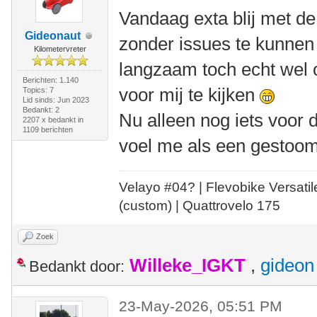
Vandaag exta blij met de
Gideonaut
zonder issues te kunnen 
Kilometervreter
langzaam toch echt wel 
Berichten: 1.140
voor mij te kijken
Topics: 7
Lid sinds: Jun 2023
Bedankt: 2
Nu alleen nog iets voor 
2207 x bedankt in
1109 berichten
voel me als een gestoomd
Velayo #
0
4?
| Flevobike Versati
(custom) | Quattrovelo 175
Zoek
Willeke_IGKT
,
gideon
Bedankt door:
23-May-2026, 05:51 PM