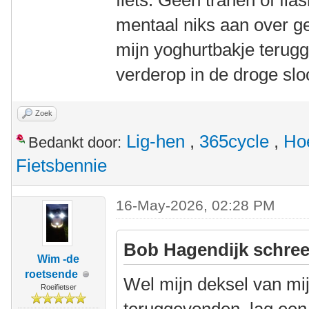
fiets. Geen tranen of fla
mentaal niks aan over g
mijn yoghurtbakje terug
verderop in de droge slo
Zoek
Lig-hen
,
365cycle
,
Ho
Bedankt door:
Fietsbennie
16-May-2026, 02:28 PM
Bob Hagendijk schree
Wim -de
roetsende
Wel mijn deksel van mi
Roeifietser