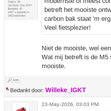
modernste of meest com
Topics: 30
Lid sinds: Dec 2017
betreft het mooiste ont
Bedankt: 42
4457 x bedankt in
2453 berichten
carbon bak staat ‘m er
Veel fietsplezier!
Niet de mooiste, wel een 
Wat mij betreft is de M5
mooiste.
Zoek
Willeke_IGKT
Bedankt door:
23-May-2026, 03:03 PM