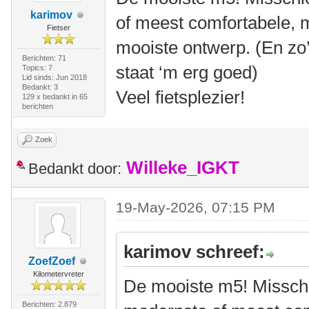
karimov
of meest comfortabele, m
Fietser
mooiste ontwerp. (En zo
Berichten: 71
staat ‘m erg goed)
Topics: 7
Lid sinds: Jun 2018
Bedankt: 3
Veel fietsplezier!
129 x bedankt in 65
berichten
Zoek
Willeke_IGKT
Bedankt door:
19-May-2026, 07:15 PM
karimov schreef:
ZoefZoef
Kilometervreter
De mooiste m5! Misschi
Berichten: 2.879