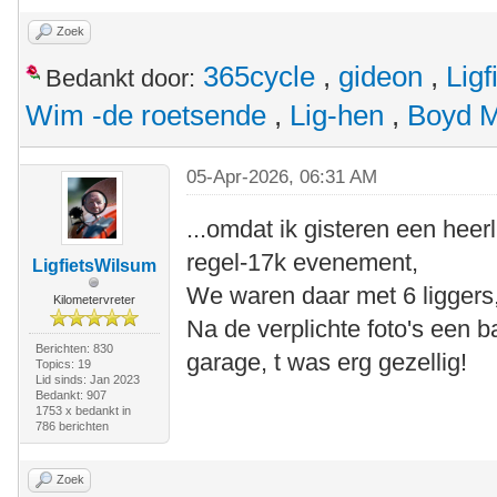
Zoek
365cycle
,
gideon
,
Lig
Bedankt door:
Wim -de roetsende
,
Lig-hen
,
Boyd 
05-Apr-2026, 06:31 AM
...omdat ik gisteren een heerl
regel-17k evenement,
LigfietsWilsum
We waren daar met 6 liggers,
Kilometervreter
Na de verplichte foto's een 
Berichten: 830
garage, t was erg gezellig!
Topics: 19
Lid sinds: Jan 2023
Bedankt: 907
1753 x bedankt in
786 berichten
Zoek