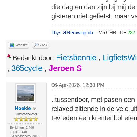
die dag en dan zijn bij mij 
gisteren niet gefietst, maar 
Thys 209 Rowingbike
- M5 CHR - DF
282
Website
Zoek
Fietsbennie
,
LigfietsW
Bedankt door:
,
365cycle
,
Jeroen S
06-Apr-2026, 12:30 PM
..tussendoor, met pasen een h
relaxed zittende in de velo u
Hoekie
Kilometervreter
tevreden een krentenbol ete
Berichten: 2.406
Topics: 138
Lid sinds: May 2018