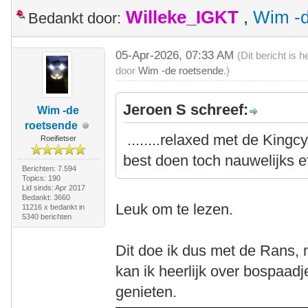
Willeke_IGKT
,
Wim -d
Bedankt door:
05-Apr-2026, 07:33 AM
(Dit bericht is
door
Wim -de roetsende
.)
Jeroen S schreef:
Wim -de
roetsende
........relaxed met de Kingc
Roeifietser
best doen toch nauwelijks e
Berichten: 7.594
Topics: 190
Lid sinds: Apr 2017
Bedankt: 3660
Leuk om te lezen.
11216 x bedankt in
5340 berichten
Dit doe ik dus met de Rans,
kan ik heerlijk over bospaadje
genieten.