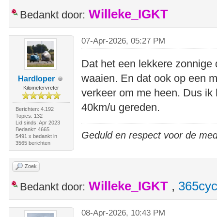
Willeke_IGKT
Bedankt door:
07-Apr-2026, 05:27 PM
Dat het een lekkere zonnige 
waaien. En dat ook op een mo
Hardloper
Kilometervreter
verkeer om me heen. Dus ik 
40km/u gereden.
Berichten: 4.192
Topics: 132
Lid sinds: Apr 2023
Bedankt: 4665
Geduld en respect voor de me
5491 x bedankt in
3565 berichten
Zoek
Willeke_IGKT
,
365cyc
Bedankt door:
08-Apr-2026, 10:43 PM