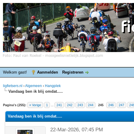
Welkom gast!
Aanmelden
Registreren
ligfietsers.nl
›
Algemeen
›
Hangplek
Vandaag ben ik blij omdat.....
elde waardering is 4.25
Pagina's (255):
« Vorige
1
...
241
242
243
244
245
246
247
24
Vandaag ben ik blij omdat.....
22-Mar-2026, 07:45 PM