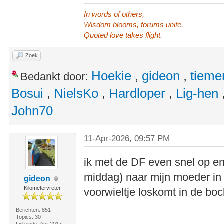
In words of others,
Wisdom blooms, forums unite,
Quoted love takes flight.
Zoek
Hoekie
,
gideon
,
tieme
Bedankt door:
Bosui
,
NielsKo
,
Hardloper
,
Lig-hen
John70
11-Apr-2026, 09:57 PM
ik met de DF even snel op en
middag) naar mijn moeder in
gideon
Kilometervreter
voorwieltje loskomt in de boc
Berichten: 851
Topics: 30