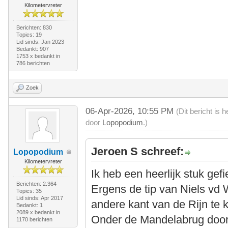
Kilometervreter
Berichten: 830
Topics: 19
Lid sinds: Jan 2023
Bedankt: 907
1753 x bedankt in
786 berichten
Zoek
06-Apr-2026, 10:55 PM
(Dit bericht is
door
Lopopodium
.)
Jeroen S schreef:
Lopopodium
Kilometervreter
Ik heb een heerlijk stuk gefi
Berichten: 2.364
Ergens de tip van Niels vd
Topics: 35
Lid sinds: Apr 2017
andere kant van de Rijn te k
Bedankt: 1
2089 x bedankt in
Onder de Mandelabrug door e
1170 berichten