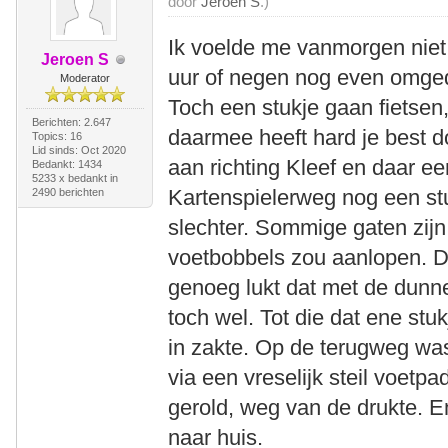
door
Jeroen S
.)
Ik voelde me vanmorgen niet
Jeroen S
uur of negen nog even omged
Moderator
Toch een stukje gaan fietsen
Berichten: 2.647
daarmee heeft hard je best d
Topics: 16
Lid sinds: Oct 2020
aan richting Kleef en daar e
Bedankt: 1434
5233 x bedankt in
Kartenspielerweg nog een st
2490 berichten
slechter. Sommige gaten zijn
voetbobbels zou aanlopen. 
genoeg lukt dat met de dunn
toch wel. Tot die dat ene stu
in zakte. Op de terugweg was
via een vreselijk steil voetp
gerold, weg van de drukte. 
naar huis.