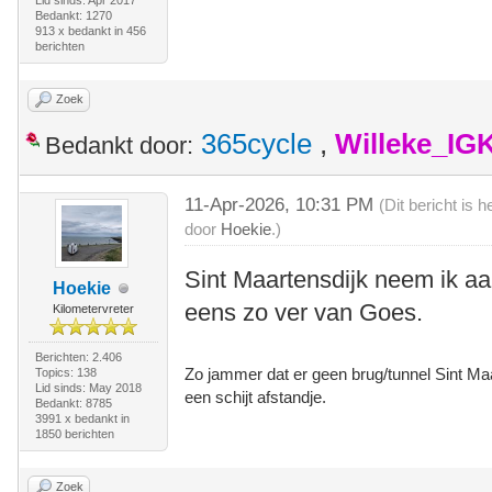
Lid sinds: Apr 2017
Bedankt: 1270
913 x bedankt in 456
berichten
Zoek
365cycle
,
Willeke_IG
Bedankt door:
11-Apr-2026, 10:31 PM
(Dit bericht is
door
Hoekie
.)
Sint Maartensdijk neem ik aa
Hoekie
eens zo ver van Goes.
Kilometervreter
Berichten: 2.406
Zo jammer dat er geen brug/tunnel Sint M
Topics: 138
Lid sinds: May 2018
een schijt afstandje.
Bedankt: 8785
3991 x bedankt in
1850 berichten
Zoek