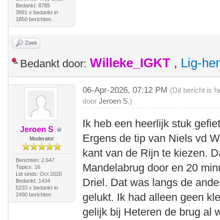
Bedankt: 8785
3991 x bedankt in
1850 berichten
Zoek
Willeke_IGKT
,
Lig-he
Bedankt door:
06-Apr-2026, 07:12 PM
(Dit bericht is
door
Jeroen S
.)
Ik heb een heerlijk stuk gefie
Jeroen S
Ergens de tip van Niels vd 
Moderator
kant van de Rijn te kiezen. D
Berichten: 2.647
Mandelabrug door en 20 minute
Topics: 16
Lid sinds: Oct 2020
Driel. Dat was langs de ande
Bedankt: 1434
5233 x bedankt in
gelukt. Ik had alleen geen kl
2490 berichten
gelijk bij Heteren de brug al