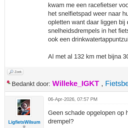
kwam me een racefietser voo
het snelfietspad weer naar hu
opletten want daar liggen bij 
snelheidsdrempels in het fie
ook een drinkwatertappuntzui
Al met al 132 km met bijna 3
Zoek
Willeke_IGKT
,
Fietsb
Bedankt door:
06-Apr-2026, 07:57 PM
Geen schade opgelopen op he
drempel?
LigfietsWilsum