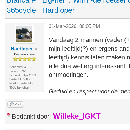
Bianca F
,
Lig-hen
,
Wim -de roetsen
365cycle
,
Hardloper
31-Mar-2026, 06:05 PM
Vandaag 2 mannen (vader (+/-
mijn leeftijd)?) en ergens an
Hardloper
Kilometervreter
leeftijd) kennis laten maken
alle drie wel erg interessant
Berichten: 4.192
Topics: 132
ontmoetingen.
Lid sinds: Apr 2023
Bedankt: 4665
5491 x bedankt in
3565 berichten
Geduld en respect voor de me
Zoek
Willeke_IGKT
Bedankt door: