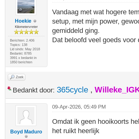
Vandaag met wat hogere temp
setup, met mijn power, gewo
Hoekie
Kilometervreter
gemiddeld ging.
Dat beloofd veel goeds voor 
Berichten: 2.406
Topics: 138
Lid sinds: May 2018
Bedankt: 8785
3991 x bedankt in
1850 berichten
Zoek
365cycle
,
Willeke_IG
Bedankt door:
09-Apr-2026, 05:49 PM
Omdat ik geen hooikoorts heb,
het ruikt heerlijk
Boyd Maduro