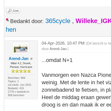
Zoek
365cycle
,
Willeke_IG
Bedankt door:
hen
04-Apr-2026, 10:47 PM
(Dit bericht is
door
Arend-Jan
.)
Arend-Jan
...omdat N+1
Milan 4.2, Snoek,
Pioneer, Hurricane
Vanmorgen een Nazca Pioneer
Berichten: 806
weinig. Met de lente in het v
Topics: 1
Lid sinds: Jun 2022
Bedankt: 419
zonnebadend te fietsen, in p
2776 x bedankt in
808 berichten
Heel de middag eraan gewerk
droog is en dan maak ik er e