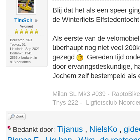
Blij dat het als een speer gi
de Winterfiets Elfstedentoch
TimSch
Velonaut
Als eerste van de velomobiele
Berichten: 963
Topics: 51
überhaupt nog niet veel 200k
Lid sinds: Sep 2021
Bedankt: 1341
gezegd
Gereden tijd onder
2865 x bedankt in
913 berichten
door ervaringsdeskundige, h
Jochem zelf bestempeld als e
Milan SL Mk3 #039 - RaptoBike 
Thys 222 -
Ligfietsclub Noorde
Zoek
Tijanus
,
NielsKo
,
gide
Bedankt door: