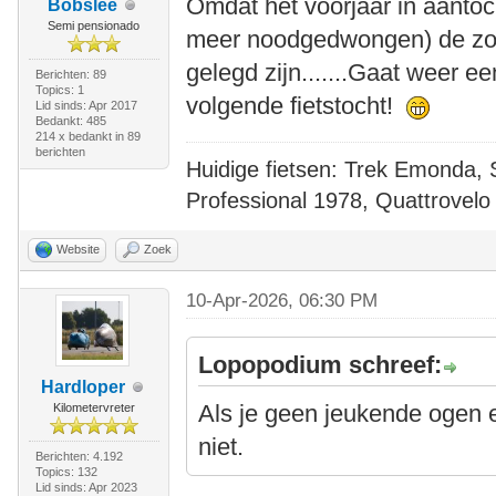
Omdat het voorjaar in aantoc
Bobslee
Semi pensionado
meer noodgedwongen) de zom
gelegd zijn.......Gaat weer e
Berichten: 89
Topics: 1
volgende fietstocht!
Lid sinds: Apr 2017
Bedankt: 485
214 x bedankt in 89
berichten
Huidige fietsen: Trek Emonda, 
Professional 1978, Quattrovelo
Website
Zoek
10-Apr-2026, 06:30 PM
Lopopodium schreef:
Hardloper
Als je geen jeukende ogen er
Kilometervreter
niet.
Berichten: 4.192
Topics: 132
Lid sinds: Apr 2023