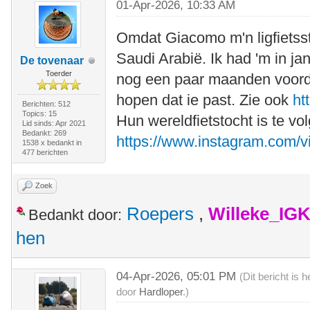
01-Apr-2026, 10:33 AM
Omdat Giacomo m'n ligfietsst
Saudi Arabië. Ik had 'm in j
De tovenaar
Toerder
nog een paar maanden voord
hopen dat ie past. Zie ook
ht
Berichten: 512
Topics: 15
Hun wereldfietstocht is te vo
Lid sinds: Apr 2021
Bedankt: 269
https://www.instagram.com/vi
1538 x bedankt in
477 berichten
Zoek
Roepers
,
Willeke_IG
Bedankt door:
hen
04-Apr-2026, 05:01 PM
(Dit bericht is
door
Hardloper
.)