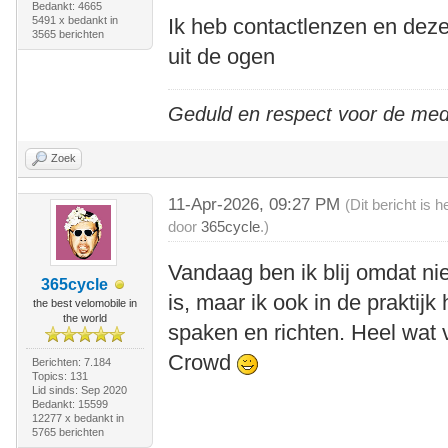
Bedankt: 4665
5491 x bedankt in
Ik heb contactlenzen en dez
3565 berichten
uit de ogen
Geduld en respect voor de me
Zoek
11-Apr-2026, 09:27 PM
(Dit bericht is
door
365cycle
.)
Vandaag ben ik blij omdat ni
365cycle
is, maar ik ook in de praktij
the best velomobile in
the world
spaken en richten. Heel wat 
Crowd
Berichten: 7.184
Topics: 131
Lid sinds: Sep 2020
Bedankt: 15599
12277 x bedankt in
5765 berichten