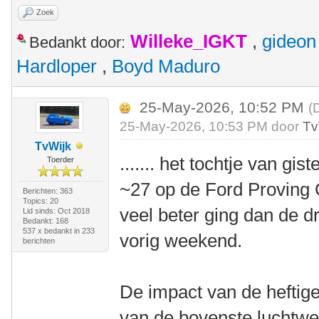
Zoek
Willeke_IGKT
,
gideon
Bedankt door:
Hardloper
,
Boyd Maduro
25-May-2026, 10:52 PM
(
25-May-2026, 10:53 PM door
Tv
TvWijk
....... het tochtje van 
Toerder
~27 op de Ford Proving
Berichten: 363
Topics: 20
veel beter ging dan de 
Lid sinds: Oct 2018
Bedankt: 168
537 x bedankt in 233
vorig weekend.
berichten
De impact van de heftige
van de bovenste luchtweg