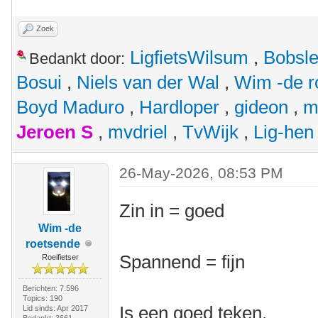
Zoek
LigfietsWilsum
,
Bobsl
Bedankt door:
Bosui
,
Niels van der Wal
,
Wim -de r
Boyd Maduro
,
Hardloper
,
gideon
,
m
Jeroen S
,
mvdriel
,
TvWijk
,
Lig-hen
26-May-2026, 08:53 PM
Zin in = goed
Wim -de
roetsende
Spannend = fijn
Roeifietser
Berichten: 7.596
Topics: 190
Is een goed teken.
Lid sinds: Apr 2017
Bedankt: 3661