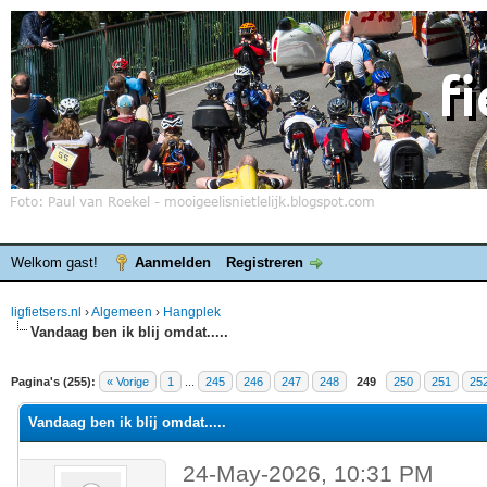
Welkom gast!
Aanmelden
Registreren
ligfietsers.nl
›
Algemeen
›
Hangplek
Vandaag ben ik blij omdat.....
elde waardering is 4.25
Pagina's (255):
« Vorige
1
...
245
246
247
248
249
250
251
25
Vandaag ben ik blij omdat.....
24-May-2026, 10:31 PM