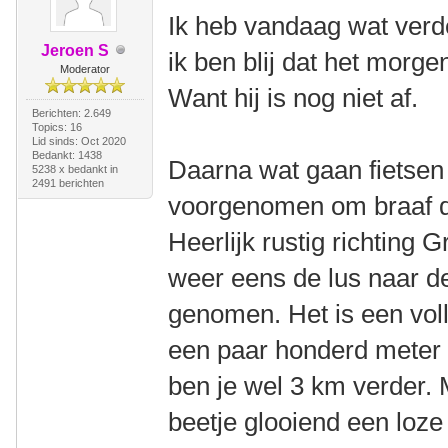
Ik heb vandaag wat verd
Jeroen S
ik ben blij dat het morg
Moderator
Want hij is nog niet af.
Berichten: 2.649
Topics: 16
Lid sinds: Oct 2020
Bedankt: 1438
Daarna wat gaan fietsen
5238 x bedankt in
2491 berichten
voorgenomen om braaf de 
Heerlijk rustig richting 
weer eens de lus naar de
genomen. Het is een volle
een paar honderd meter 
ben je wel 3 km verder. 
beetje glooiend een loz