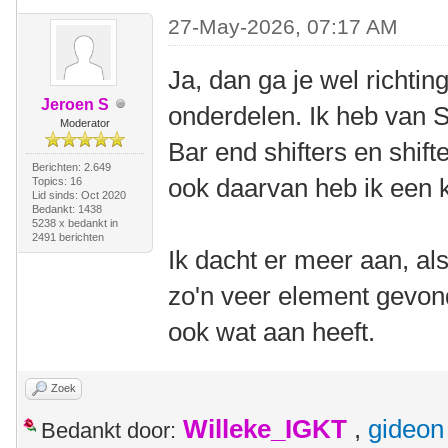
27-May-2026, 07:17 AM
Ja, dan ga je wel richti
Jeroen S
onderdelen. Ik heb van S
Moderator
Bar end shifters en shift
Berichten: 2.649
ook daarvan heb ik een k
Topics: 16
Lid sinds: Oct 2020
Bedankt: 1438
5238 x bedankt in
2491 berichten
Ik dacht er meer aan, al
zo'n veer element gevon
ook wat aan heeft.
Zoek
Willeke_IGKT
,
gideon
Bedankt door: