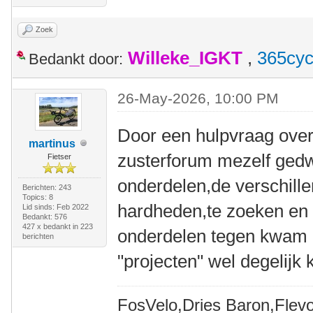
Zoek
Willeke_IGKT
,
365cyc
Bedankt door:
26-May-2026, 10:00 PM
Door een hulpvraag over 
martinus
zusterforum mezelf ge
Fietser
onderdelen,de verschil
Berichten: 243
Topics: 8
hardheden,te zoeken en 
Lid sinds: Feb 2022
Bedankt: 576
427 x bedankt in 223
onderdelen tegen kwam d
berichten
"projecten" wel degelijk 
FosVelo,Dries Baron,Flevo