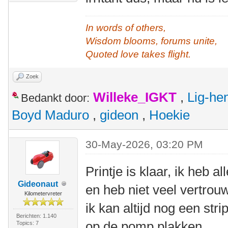
In words of others,
Wisdom blooms, forums unite,
Quoted love takes flight.
Zoek
Willeke_IGKT
,
Lig-he
Bedankt door:
Boyd Maduro
,
gideon
,
Hoekie
30-May-2026, 03:20 PM
Printje is klaar, ik heb al
Gideonaut
en heb niet veel vertro
Kilometervreter
ik kan altijd nog een str
Berichten: 1.140
op de pomp plakken.
Topics: 7