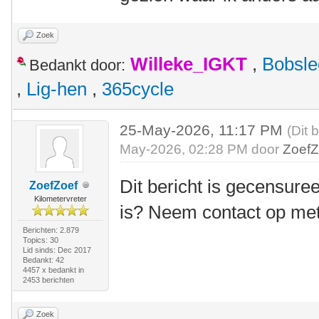
Zoek
Willeke_IGKT
,
Bobsle
Bedankt door:
,
Lig-hen
,
365cycle
25-May-2026, 11:17 PM
(Dit 
May-2026, 02:28 PM door
ZoefZ
Dit bericht is gecensuree
ZoefZoef
Kilometervreter
is? Neem contact op me
Berichten: 2.879
Topics: 30
Lid sinds: Dec 2017
Bedankt: 42
4457 x bedankt in
2453 berichten
Zoek