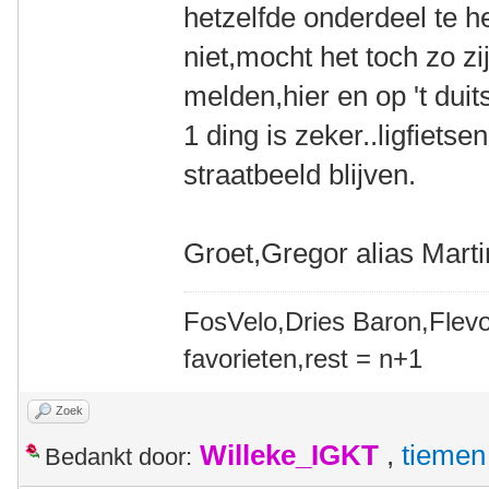
hetzelfde onderdeel te he
niet,mocht het toch zo zi
melden,hier en op 't duit
1 ding is zeker..ligfietse
straatbeeld blijven.
Groet,Gregor alias Mart
FosVelo,Dries Baron,Flevo
favorieten,rest = n+1
Zoek
Willeke_IGKT
,
tiemen
Bedankt door: