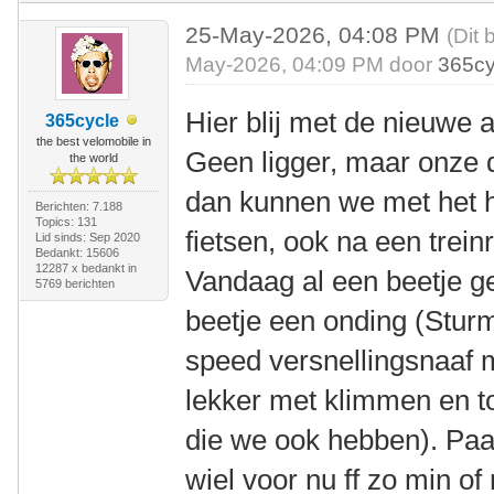
25-May-2026, 04:08 PM
(Dit 
May-2026, 04:09 PM door
365cy
Hier blij met de nieuwe 
365cycle
the best velomobile in
Geen ligger, maar onze 
the world
dan kunnen we met het 
Berichten: 7.188
Topics: 131
fietsen, ook na een treinr
Lid sinds: Sep 2020
Bedankt: 15606
12287 x bedankt in
Vandaag al een beetje ge
5769 berichten
beetje een onding (Stu
speed versnellingsnaaf 
lekker met klimmen en t
die we ook hebben). Paa
wiel voor nu ff zo min o