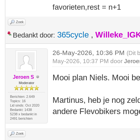
favorieten,rest = n+1
Zoek
365cycle
,
Willeke_IG
Bedankt door:
26-May-2026, 10:36 PM
(Dit 
May-2026, 10:37 PM door
Jeroe
Mooi plan Niels. Mooi b
Jeroen S
Moderator
Berichten: 2.649
Martinus, heb je nog z
Topics: 16
Lid sinds: Oct 2020
andere Flevobikers mogel
Bedankt: 1438
5238 x bedankt in
2491 berichten
Zoek