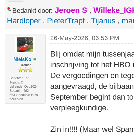
Jeroen S
,
Willeke_I
Bedankt door:
Hardloper
,
PieterTrapt
,
Tijanus
,
mar
26-May-2026, 06:56 PM
Blij omdat mijn tussenjaa
NielsKo
inschrijving tot het HBO
Dromer
De vergoedingen en teg
Berichten: 77
Topics: 2
aangevraagd, de bijbaan 
Lid sinds: Oct 2024
Bedankt: 462
September begint dan toc
363 x bedankt in 79
berichten
verpleegkundige.
Zin in!!!! (Maar wel Sp