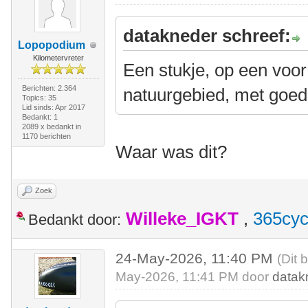
datakneder schreef:
Lopopodium
Kilometervreter
Een stukje, op een voor
Berichten: 2.364
natuurgebied, met goed 
Topics: 35
Lid sinds: Apr 2017
Bedankt: 1
2089 x bedankt in
1170 berichten
Waar was dit?
Zoek
Willeke_IGKT
,
365cyc
Bedankt door:
24-May-2026, 11:40 PM
(Dit 
May-2026, 11:41 PM door
datak