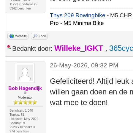
11222 x bedankt in
5342 berichten
Thys 209 Rowingbike
- M5 CHR
Pro - M5 MinimalBike
Website
Zoek
Willeke_IGKT
,
365cyc
Bedankt door:
26-May-2026, 09:32 PM
Gefeliciteerd! Altijd leu
Bob Hagendijk
willen gaan doen en de 
Moderator
wat mee te doen!
Berichten: 1.040
Topics: 51
Lid sinds: May 2022
Bedankt: 9
2520 x bedankt in
974 berichten