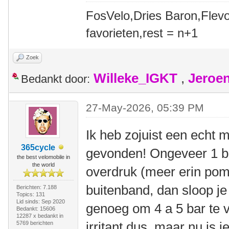
FosVelo,Dries Baron,Flevo
favorieten,rest = n+1
Zoek
Willeke_IGKT
,
Jeroe
Bedankt door:
27-May-2026, 05:39 PM
Ik heb zojuist een echt m
365cycle
gevonden! Ongeveer 1 bl
the best velomobile in
the world
overdruk (meer erin pomp
buitenband, dan sloop je
Berichten: 7.188
Topics: 131
Lid sinds: Sep 2020
genoeg om 4 a 5 bar te v
Bedankt: 15606
12287 x bedankt in
irritant dus, maar nu is i
5769 berichten