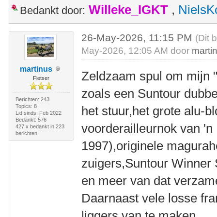
Willeke_IGKT
,
NielsK
Bedankt door:
26-May-2026, 11:15 PM
(Dit 
May-2026, 12:05 AM door
marti
martinus
Zeldzaam spul om mijn "
Fietser
zoals een Suntour dubbe
Berichten: 243
Topics: 8
het stuur,het grote alu-b
Lid sinds: Feb 2022
Bedankt: 576
voorderailleurnok van 'n
427 x bedankt in 223
berichten
1997),originele magura
zuigers,Suntour Winner 
en meer van dat verzame
Daarnaast vele losse fr
liggers van te maken.