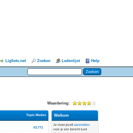
Ligfiets.net
Zoeken
Ledenlijst
Help
Waardering:
Topic Modes
Welkom
Je moet jezelf
aanmelden
#3.771
voor je een bericht kunt