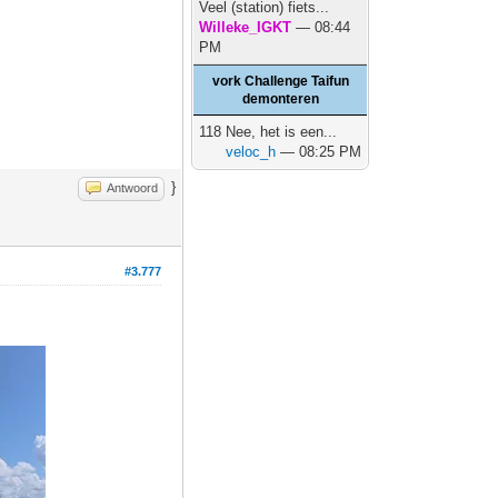
Veel (station) fiets...
Willeke_IGKT
— 08:44
PM
vork Challenge Taifun
demonteren
118 Nee, het is een...
veloc_h
— 08:25 PM
}
Antwoord
#3.777