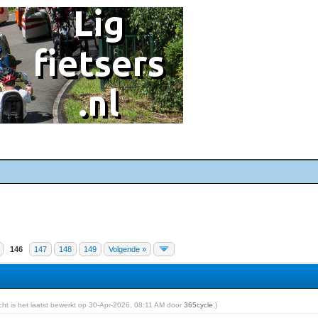
146
147
148
149
Volgende »
richt is het laatst bewerkt op 30-Apr-2026, 08:11 AM door
365cycle
.)