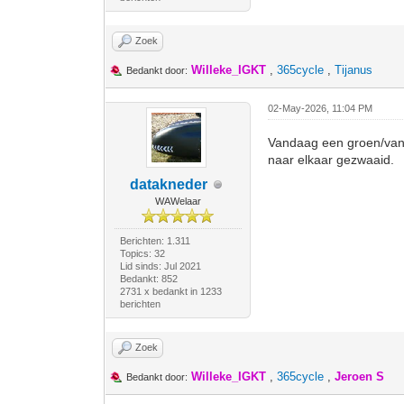
Zoek
Willeke_IGKT
,
365cycle
,
Tijanus
Bedankt door:
02-May-2026, 11:04 PM
Vandaag een groen/vanil
naar elkaar gezwaaid.
datakneder
WAWelaar
Berichten: 1.311
Topics: 32
Lid sinds: Jul 2021
Bedankt: 852
2731 x bedankt in 1233
berichten
Zoek
Willeke_IGKT
,
365cycle
,
Jeroen S
Bedankt door: