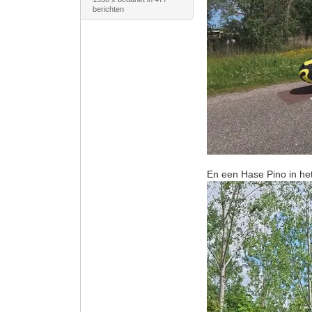
berichten
En een Hase Pino in he