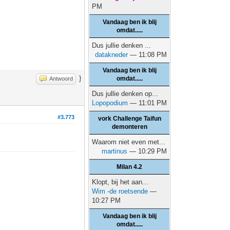
PM
Vandaag ben ik blij
omdat.....
Dus jullie denken ...
datakneder
— 11:08 PM
Vandaag ben ik blij
}
omdat.....
Antwoord
Dus jullie denken op...
Lopopodium
— 11:01 PM
#3.773
vork Challenge Taifun
demonteren
Waarom niet even met...
martinus
— 10:29 PM
Milan 4.2
Klopt, bij het aan...
Wim -de roetsende
—
10:27 PM
Vandaag ben ik blij
omdat.....