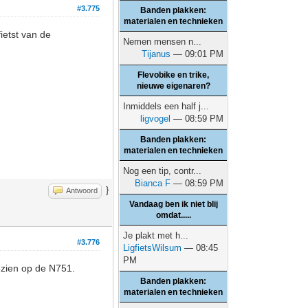
#3.775
Banden plakken:
materialen en technieken
ietst van de
Nemen mensen n...
Tijanus
— 09:01 PM
Flevobike en trike,
nieuwe eigenaren?
Inmiddels een half j...
ligvogel
— 08:59 PM
Banden plakken:
materialen en technieken
Nog een tip, contr...
Bianca F
— 08:59 PM
}
Antwoord
Vandaag ben ik niet blij
omdat.....
Je plakt met h...
#3.776
LigfietsWilsum
— 08:45
PM
ezien op de N751.
Banden plakken:
materialen en technieken