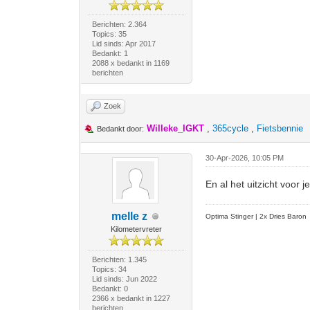
Berichten: 2.364
Topics: 35
Lid sinds: Apr 2017
Bedankt: 1
2088 x bedankt in 1169
berichten
Zoek
Willeke_IGKT
,
365cycle
,
Fietsbennie
Bedankt door:
30-Apr-2026, 10:05 PM
En al het uitzicht voor j
melle z
Optima Stinger |
2x Dries Baron
Kilometervreter
Berichten: 1.345
Topics: 34
Lid sinds: Jun 2022
Bedankt: 0
2366 x bedankt in 1227
berichten