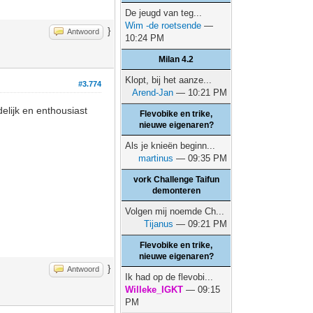
De jeugd van teg...
Wim -de roetsende
—
}
Antwoord
10:24 PM
Milan 4.2
Klopt, bij het aanze...
#3.774
Arend-Jan
— 10:21 PM
elijk en enthousiast
Flevobike en trike,
nieuwe eigenaren?
Als je knieën beginn...
martinus
— 09:35 PM
vork Challenge Taifun
demonteren
Volgen mij noemde Ch...
Tijanus
— 09:21 PM
Flevobike en trike,
nieuwe eigenaren?
}
Antwoord
Ik had op de flevobi...
Willeke_IGKT
— 09:15
PM