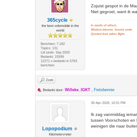
Zojuist gespot in de Ma
Niet gegroet, want ik wa
365cycle
In words of others,
the best velomobile in the
Wisdom blooms, forums unite,
world
Quoted love takes flight.
Berichten: 7.182
Topics: 131
Lid sinds: Sep 2020
Bedankt: 15599
12271 x bedankt in 5763
berichten
Zoek
Willeke_IGKT
,
Fietsbennie
Bedankt door:
30-Apr-2026, 10:01 PM
Ik zag vanmiddag iemand
tussen Voorschoten en L
weinigen die naar buiten
Lopopodium
Kilometervreter