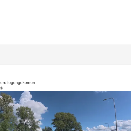
gers tegengekomen
rk