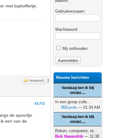
plaatsen.
r met topkoffertje.
Gebruikersnaam:
Wachtwoord:
Mij onthouden
Nieuwe berichten
}
Antwoord
Vandaag ben ik blij
omdat.....
In een groep zulle...
#3.772
365cycle
— 01:34 AM
angs de spoorlijn
Vandaag ben ik blij
 ik een van de
omdat.....
Roken, computers, te...
Bob Hagendijk
— 11:38