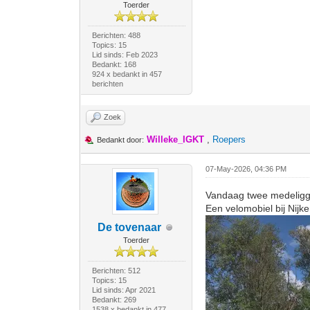
Toerder
Berichten: 488
Topics: 15
Lid sinds: Feb 2023
Bedankt: 168
924 x bedankt in 457
berichten
Zoek
Willeke_IGKT
,
Roepers
Bedankt door:
07-May-2026, 04:36 PM
Vandaag twee medelig
Een velomobiel bij Nijke
De tovenaar
Toerder
Berichten: 512
Topics: 15
Lid sinds: Apr 2021
Bedankt: 269
1538 x bedankt in 477