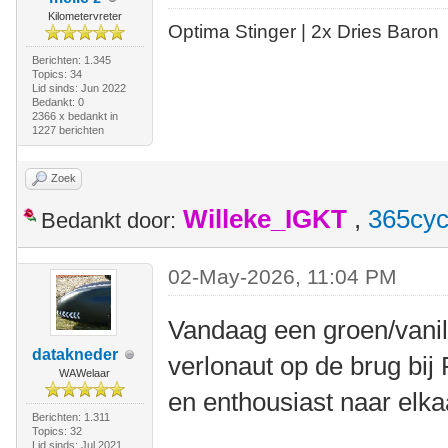
Kilometervreter
Optima Stinger |
2x Dries Baron
Berichten: 1.345
Topics: 34
Lid sinds: Jun 2022
Bedankt: 0
2366 x bedankt in
1227 berichten
Zoek
Willeke_IGKT
,
365cyc
Bedankt door:
02-May-2026, 11:04 PM
Vandaag een groen/vanil
datakneder
verlonaut op de brug bij
WAWelaar
en enthousiast naar elk
Berichten: 1.311
Topics: 32
Lid sinds: Jul 2021