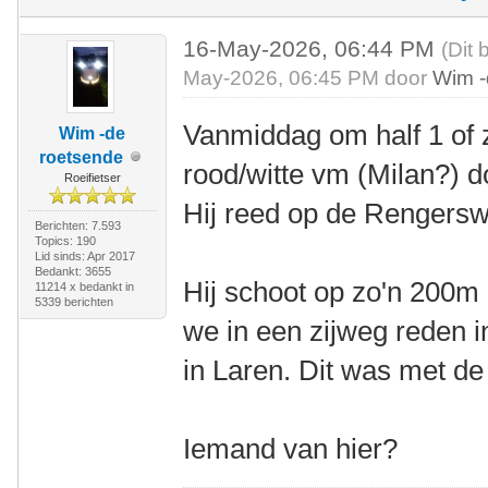
16-May-2026, 06:44 PM
(Dit 
May-2026, 06:45 PM door
Wim -
Vanmiddag om half 1 of 
Wim -de
roetsende
rood/witte vm (Milan?) do
Roeifietser
Hij reed op de Rengers
Berichten: 7.593
Topics: 190
Lid sinds: Apr 2017
Bedankt: 3655
Hij schoot op zo'n 200m 
11214 x bedankt in
5339 berichten
we in een zijweg reden i
in Laren. Dit was met d
Iemand van hier?