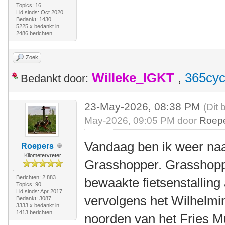
Topics: 16
Lid sinds: Oct 2020
Bedankt: 1430
5225 x bedankt in
2486 berichten
Zoek
Willeke_IGKT
,
365cyc
Bedankt door:
23-May-2026, 08:38 PM
(Dit 
May-2026, 09:05 PM door
Roep
Vandaag ben ik weer naa
Roepers
Kilometervreter
Grasshopper. Grasshopp
Berichten: 2.883
bewaakte fietsenstalling
Topics: 90
Lid sinds: Apr 2017
vervolgens het Wilhelmi
Bedankt: 3087
3333 x bedankt in
1413 berichten
noorden van het Fries M