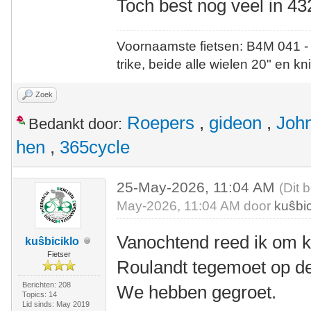
Toch best nog veel in 43
Voornaamste fietsen: B4M 041 -
trike, beide alle wielen 20" en kn
Zoek
Roepers
,
gideon
,
Joh
Bedankt door:
hen
,
365cycle
25-May-2026, 11:04 AM
(Dit 
May-2026, 11:04 AM door
kuŝbic
Vanochtend reed ik om k
kuŝbiciklo
Fietser
Roulandt tegemoet op d
Berichten: 208
We hebben gegroet.
Topics: 14
Lid sinds: May 2019