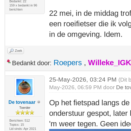
Bedankt: 22
159 x bedankt in 96
berichten
22 mei, in de middag tro
een roeifietser die ik vo
in de omgeving. Idem.
Zoek
Roepers
,
Willeke_IG
Bedankt door:
25-May-2026, 03:24 PM
(Dit 
May-2026, 06:59 PM door
De to
Op het fietspad langs de
De tovenaar
Toerder
onderstuur gespot, late
Berichten: 512
'm weer tegen. Geen ide
Topics: 15
Lid sinds: Apr 2021