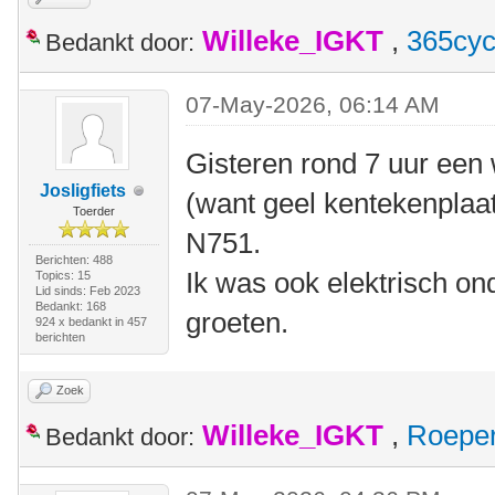
Willeke_IGKT
,
365cyc
Bedankt door:
07-May-2026, 06:14 AM
Gisteren rond 7 uur een 
Josligfiets
(want geel kentekenplaat
Toerder
N751.
Berichten: 488
Ik was ook elektrisch o
Topics: 15
Lid sinds: Feb 2023
Bedankt: 168
groeten.
924 x bedankt in 457
berichten
Zoek
Willeke_IGKT
,
Roepe
Bedankt door: