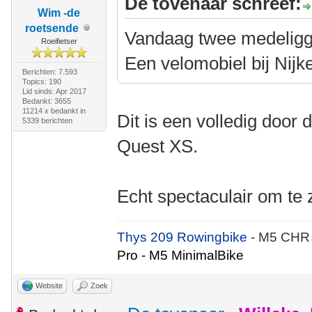
De tovenaar schreef:
Wim -de
roetsende
Vandaag twee medelig
Roeifietser
Een velomobiel bij Nijk
Berichten: 7.593
Topics: 190
Lid sinds: Apr 2017
Bedankt: 3655
11214 x bedankt in
Dit is een volledig doo
5339 berichten
Quest XS.
Echt spectaculair om te 
Thys 209 Rowingbike
- M5 CHR
Pro - M5 MinimalBike
Website
Zoek