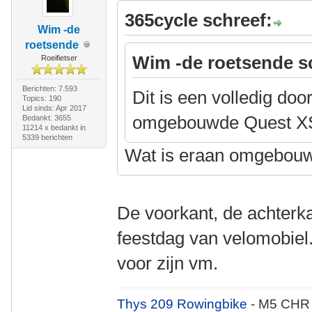
365cycle schreef:
Wim -de
roetsende
Wim -de roetsende s
Roeifietser
Berichten: 7.593
Dit is een volledig doo
Topics: 190
Lid sinds: Apr 2017
omgebouwde Quest X
Bedankt: 3655
11214 x bedankt in
5339 berichten
Wat is eraan omgebou
De voorkant, de achterka
feestdag van velomobiel
voor zijn vm.
Thys 209 Rowingbike
- M5 CHR