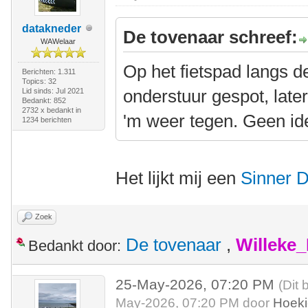
datakneder
De tovenaar schreef:
WAWelaar
Op het fietspad langs d
Berichten: 1.311
Topics: 32
onderstuur gespot, lat
Lid sinds: Jul 2021
Bedankt: 852
2732 x bedankt in
'm weer tegen. Geen id
1234 berichten
Het lijkt mij een
Sinner 
Zoek
De tovenaar
,
Willeke
Bedankt door:
25-May-2026, 07:20 PM
(Dit 
May-2026, 07:20 PM door
Hoek