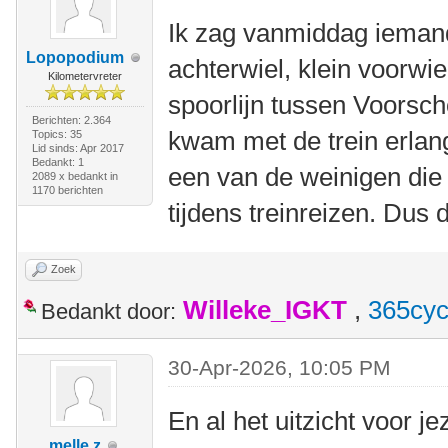
Ik zag vanmiddag iemand
Lopopodium
achterwiel, klein voorwie
Kilometervreter
spoorlijn tussen Voorsc
Berichten: 2.364
kwam met de trein erlang
Topics: 35
Lid sinds: Apr 2017
Bedankt: 1
een van de weinigen die 
2089 x bedankt in
1170 berichten
tijdens treinreizen. Dus 
Zoek
Willeke_IGKT
,
365cyc
Bedankt door:
30-Apr-2026, 10:05 PM
En al het uitzicht voor je
melle z