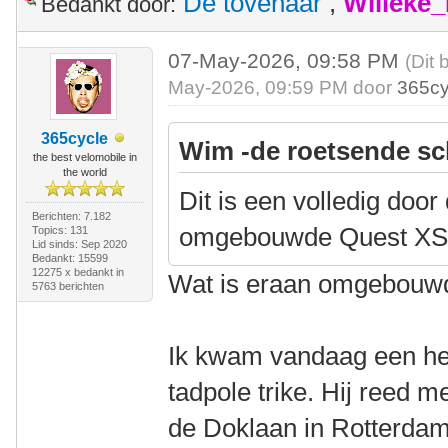
De tovenaar
,
Willeke
Bedankt door:
07-May-2026, 09:58 PM
(Dit 
May-2026, 09:59 PM door
365cy
365cycle
Wim -de roetsende sc
the best velomobile in
the world
Dit is een volledig door
Berichten: 7.182
omgebouwde Quest XS
Topics: 131
Lid sinds: Sep 2020
Bedankt: 15599
12275 x bedankt in
Wat is eraan omgebouw
5763 berichten
Ik kwam vandaag een he
tadpole trike. Hij reed m
de Doklaan in Rotterdam