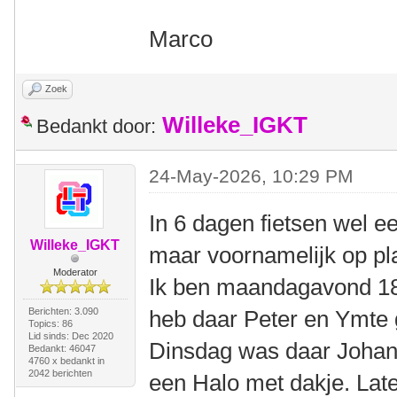
Marco
Zoek
Willeke_IGKT
Bedankt door:
24-May-2026, 10:29 PM
In 6 dagen fietsen wel 
Willeke_IGKT
maar voornamelijk op pl
Moderator
Ik ben maandagavond 1
Berichten: 3.090
heb daar Peter en Ymte 
Topics: 86
Lid sinds: Dec 2020
Dinsdag was daar Johan 
Bedankt: 46047
4760 x bedankt in
2042 berichten
een Halo met dakje. La