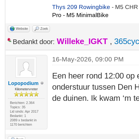
Thys 209 Rowingbike
- M5 CHR
Pro - M5 MinimalBike
Website
Zoek
Willeke_IGKT
,
365cyc
Bedankt door:
16-May-2026, 09:00 PM
Een heer rond 12:00 op
Lopopodium
onderstuur tussen Den H
Kilometervreter
de duinen. Ik kwam ‘m te
Berichten: 2.364
Topics: 35
Lid sinds: Apr 2017
Bedankt: 1
2089 x bedankt in
1170 berichten