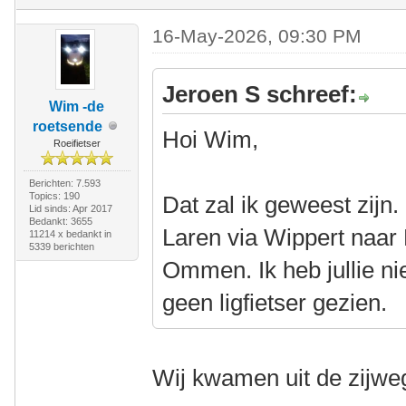
16-May-2026, 09:30 PM
Jeroen S schreef:
Wim -de
roetsende
Hoi Wim,
Roeifietser
Berichten: 7.593
Topics: 190
Dat zal ik geweest zijn
Lid sinds: Apr 2017
Bedankt: 3655
Laren via Wippert naar 
11214 x bedankt in
5339 berichten
Ommen. Ik heb jullie ni
geen ligfietser gezien.
Wij kwamen uit de zijweg