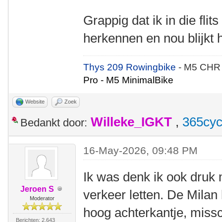
Grappig dat ik in die fli
herkennen en nou blijkt 
Thys 209 Rowingbike
- M5 CHR
Pro - M5 MinimalBike
Website
Zoek
Willeke_IGKT
,
365cyc
Bedankt door:
16-May-2026, 09:48 PM
Ik was denk ik ook druk
Jeroen S
verkeer letten. De Milan
Moderator
hoog achterkantje, missc
Berichten: 2.643