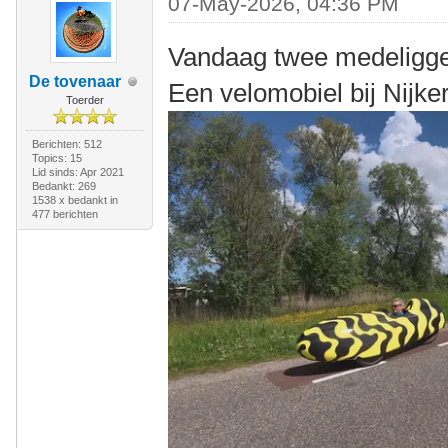
07-May-2026, 04:36 PM
Vandaag twee medeligg
De tovenaar
Een velomobiel bij Nijke
Toerder
Berichten: 512
Topics: 15
Lid sinds: Apr 2021
Bedankt: 269
1538 x bedankt in
477 berichten