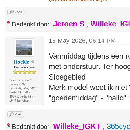
Zoek
Jeroen S
,
Willeke_I
Bedankt door:
16-May-2026, 06:14 PM
Vanmiddag tijdens een r
Hoekie
met onderstuur. Ter hoo
Kilometervreter
Sloegebied
Berichten: 2.403
Topics: 137
Merk model weet ik niet
Lid sinds: May 2018
Bedankt: 8785
"goedemiddag" - "hallo" 
3987 x bedankt in
1847 berichten
Zoek
Willeke_IGKT
,
365cyc
Bedankt door: