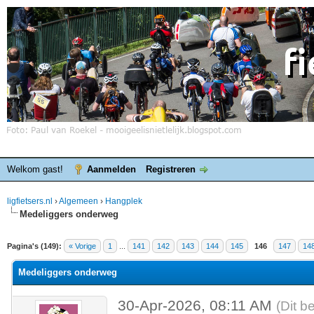
Welkom gast!
Aanmelden
Registreren
ligfietsers.nl
›
Algemeen
›
Hangplek
Medeliggers onderweg
elde waardering is 3.86
Pagina's (149):
« Vorige
1
...
141
142
143
144
145
146
147
14
Medeliggers onderweg
30-Apr-2026, 08:11 AM
(Dit b