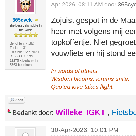
Apr-2026, 08:11 AM door
365cyc
Zojuist gespot in de Maa
365cycle
the best velomobile in
heer met volgens mij e
the world
topkoffertje. Niet gegroe
Berichten: 7.182
Topics: 131
vouwfiets en hij stond e
Lid sinds: Sep 2020
Bedankt: 15599
12275 x bedankt in
5763 berichten
In words of others,
Wisdom blooms, forums unite,
Quoted love takes flight.
Zoek
Willeke_IGKT
,
Fietsb
Bedankt door:
30-Apr-2026, 10:01 PM