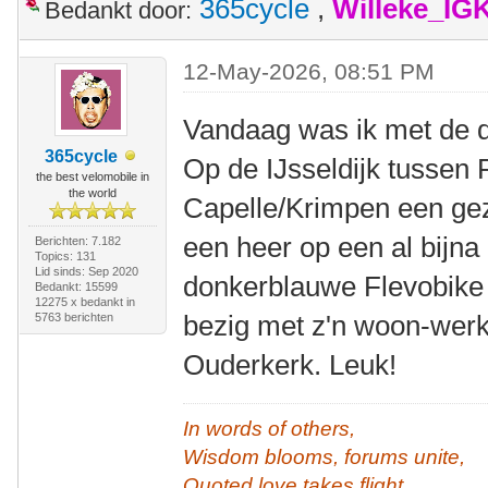
365cycle
,
Willeke_IG
Bedankt door:
12-May-2026, 08:51 PM
Vandaag was ik met de df
365cycle
Op de IJsseldijk tussen
the best velomobile in
the world
Capelle/Krimpen een gez
een heer op een al bijna
Berichten: 7.182
Topics: 131
Lid sinds: Sep 2020
donkerblauwe Flevobike
Bedankt: 15599
12275 x bedankt in
bezig met z'n woon-werk
5763 berichten
Ouderkerk. Leuk!
In words of others,
Wisdom blooms, forums unite,
Quoted love takes flight.