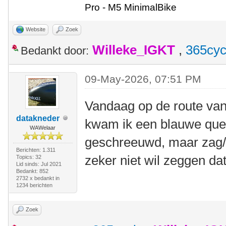
Pro - M5 MinimalBike
Website
Zoek
Willeke_IGKT
,
365cyc
Bedankt door:
09-May-2026, 07:51 PM
Vandaag op de route va
datakneder
kwam ik een blauwe quest
WAWelaar
geschreeuwd, maar zag/
Berichten: 1.311
zeker niet wil zeggen dat
Topics: 32
Lid sinds: Jul 2021
Bedankt: 852
2732 x bedankt in
1234 berichten
Zoek