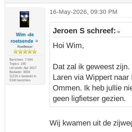
16-May-2026, 09:30 PM
Jeroen S schreef:
Wim -de
roetsende
Hoi Wim,
Roeifietser
Berichten: 7.594
Topics: 190
Dat zal ik geweest zijn
Lid sinds: Apr 2017
Bedankt: 3659
Laren via Wippert naar 
11216 x bedankt in
5340 berichten
Ommen. Ik heb jullie ni
geen ligfietser gezien.
Wij kwamen uit de zijweg