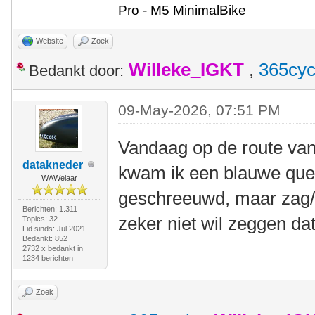
Pro - M5 MinimalBike
Website
Zoek
Willeke_IGKT
,
365cyc
Bedankt door:
09-May-2026, 07:51 PM
Vandaag op de route va
datakneder
kwam ik een blauwe quest
WAWelaar
geschreeuwd, maar zag/
Berichten: 1.311
zeker niet wil zeggen dat
Topics: 32
Lid sinds: Jul 2021
Bedankt: 852
2732 x bedankt in
1234 berichten
Zoek