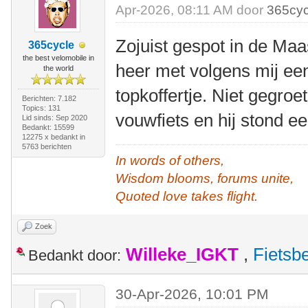
Apr-2026, 08:11 AM door
365cyc
Zojuist gespot in de Maa
365cycle
the best velomobile in
heer met volgens mij e
the world
topkoffertje. Niet gegroe
Berichten: 7.182
Topics: 131
vouwfiets en hij stond e
Lid sinds: Sep 2020
Bedankt: 15599
12275 x bedankt in
5763 berichten
In words of others,
Wisdom blooms, forums unite,
Quoted love takes flight.
Zoek
Willeke_IGKT
,
Fietsb
Bedankt door:
30-Apr-2026, 10:01 PM