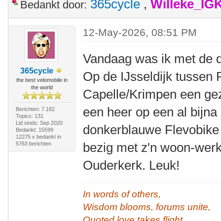
365cycle
,
Willeke_IG
Bedankt door:
12-May-2026, 08:51 PM
Vandaag was ik met de df
365cycle
Op de IJsseldijk tussen
the best velomobile in
the world
Capelle/Krimpen een gez
een heer op een al bijna
Berichten: 7.182
Topics: 131
Lid sinds: Sep 2020
donkerblauwe Flevobike
Bedankt: 15599
12275 x bedankt in
bezig met z'n woon-werk
5763 berichten
Ouderkerk. Leuk!
In words of others,
Wisdom blooms, forums unite,
Quoted love takes flight.