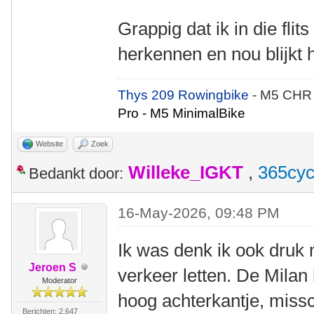
Grappig dat ik in die fli
herkennen en nou blijkt 
Thys 209 Rowingbike
- M5 CHR
Pro - M5 MinimalBike
Website
Zoek
Willeke_IGKT
,
365cyc
Bedankt door:
16-May-2026, 09:48 PM
Ik was denk ik ook druk
Jeroen S
verkeer letten. De Milan
Moderator
hoog achterkantje, missc
Berichten: 2.647