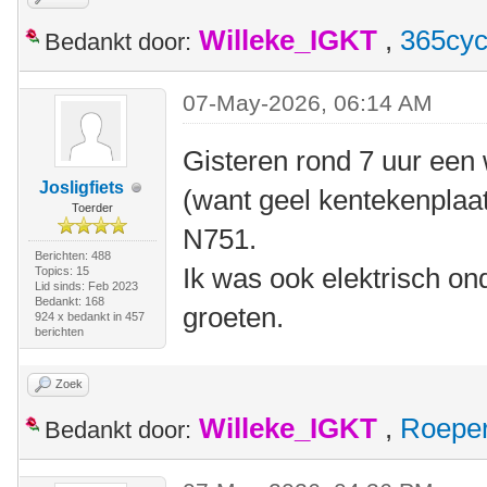
Willeke_IGKT
,
365cyc
Bedankt door:
07-May-2026, 06:14 AM
Gisteren rond 7 uur een 
Josligfiets
(want geel kentekenplaat
Toerder
N751.
Berichten: 488
Ik was ook elektrisch o
Topics: 15
Lid sinds: Feb 2023
Bedankt: 168
groeten.
924 x bedankt in 457
berichten
Zoek
Willeke_IGKT
,
Roepe
Bedankt door: