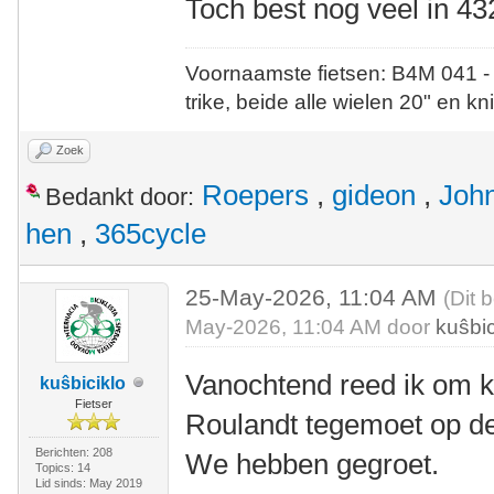
Toch best nog veel in 43
Voornaamste fietsen: B4M 041 -
trike, beide alle wielen 20" en kn
Zoek
Roepers
,
gideon
,
Joh
Bedankt door:
hen
,
365cycle
25-May-2026, 11:04 AM
(Dit 
May-2026, 11:04 AM door
kuŝbic
Vanochtend reed ik om k
kuŝbiciklo
Fietser
Roulandt tegemoet op d
Berichten: 208
We hebben gegroet.
Topics: 14
Lid sinds: May 2019