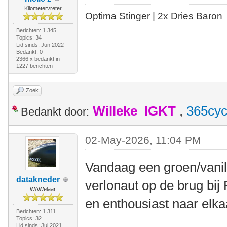
Kilometervreter
Optima Stinger |
2x Dries Baron
Berichten: 1.345
Topics: 34
Lid sinds: Jun 2022
Bedankt: 0
2366 x bedankt in
1227 berichten
Zoek
Willeke_IGKT
,
365cyc
Bedankt door:
02-May-2026, 11:04 PM
Vandaag een groen/vanil
datakneder
verlonaut op de brug bij
WAWelaar
en enthousiast naar elk
Berichten: 1.311
Topics: 32
Lid sinds: Jul 2021