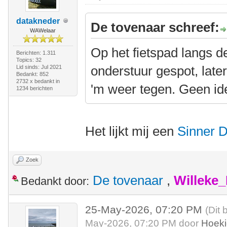
datakneder
De tovenaar schreef:
WAWelaar
Op het fietspad langs d
Berichten: 1.311
Topics: 32
onderstuur gespot, lat
Lid sinds: Jul 2021
Bedankt: 852
2732 x bedankt in
'm weer tegen. Geen id
1234 berichten
Het lijkt mij een
Sinner 
Zoek
De tovenaar
,
Willeke
Bedankt door:
25-May-2026, 07:20 PM
(Dit 
May-2026, 07:20 PM door
Hoek