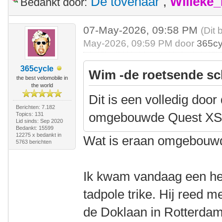
De tovenaar
,
Willeke
Bedankt door:
07-May-2026, 09:58 PM
(Dit 
May-2026, 09:59 PM door
365cy
365cycle
Wim -de roetsende sc
the best velomobile in
the world
Dit is een volledig door
Berichten: 7.182
omgebouwde Quest XS
Topics: 131
Lid sinds: Sep 2020
Bedankt: 15599
12275 x bedankt in
Wat is eraan omgebouw
5763 berichten
Ik kwam vandaag een he
tadpole trike. Hij reed m
de Doklaan in Rotterdam