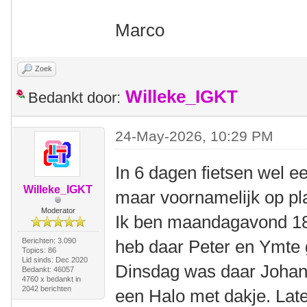
Marco
Zoek
Willeke_IGKT
Bedankt door:
24-May-2026, 10:29 PM
In 6 dagen fietsen wel 
Willeke_IGKT
maar voornamelijk op pl
Moderator
Ik ben maandagavond 1
Berichten: 3.090
heb daar Peter en Ymte 
Topics: 86
Lid sinds: Dec 2020
Dinsdag was daar Johan 
Bedankt: 46057
4760 x bedankt in
2042 berichten
een Halo met dakje. La