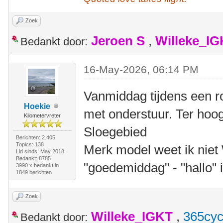
Zoek
Jeroen S
,
Willeke_I
Bedankt door:
16-May-2026, 06:14 PM
Vanmiddag tijdens een r
Hoekie
met onderstuur. Ter hoo
Kilometervreter
Sloegebied
Berichten: 2.405
Topics: 138
Merk model weet ik niet
Lid sinds: May 2018
Bedankt: 8785
"goedemiddag" - "hallo" 
3990 x bedankt in
1849 berichten
Zoek
Willeke_IGKT
,
365cyc
Bedankt door: