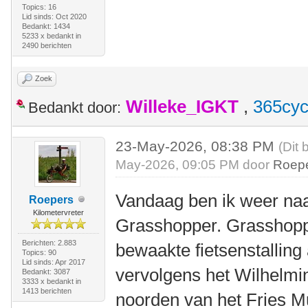
Topics: 16
Lid sinds: Oct 2020
Bedankt: 1434
5233 x bedankt in
2490 berichten
Zoek
Willeke_IGKT
,
365cyc
Bedankt door:
23-May-2026, 08:38 PM
(Dit 
May-2026, 09:05 PM door
Roep
Vandaag ben ik weer naa
Roepers
Kilometervreter
Grasshopper. Grasshopp
Berichten: 2.883
bewaakte fietsenstalling
Topics: 90
Lid sinds: Apr 2017
vervolgens het Wilhelmi
Bedankt: 3087
3333 x bedankt in
1413 berichten
noorden van het Fries M