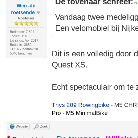
De tovenaar schreef:
Wim -de
roetsende
Vandaag twee medelig
Roeifietser
Een velomobiel bij Nijk
Berichten: 7.594
Topics: 190
Lid sinds: Apr 2017
Bedankt: 3659
11216 x bedankt in
Dit is een volledig doo
5340 berichten
Quest XS.
Echt spectaculair om te 
Thys 209 Rowingbike
- M5 CHR
Pro - M5 MinimalBike
Website
Zoek