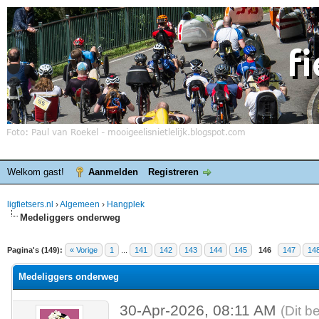
Welkom gast!
Aanmelden
Registreren
ligfietsers.nl
›
Algemeen
›
Hangplek
Medeliggers onderweg
elde waardering is 3.86
Pagina's (149):
« Vorige
1
...
141
142
143
144
145
146
147
14
Medeliggers onderweg
30-Apr-2026, 08:11 AM
(Dit b