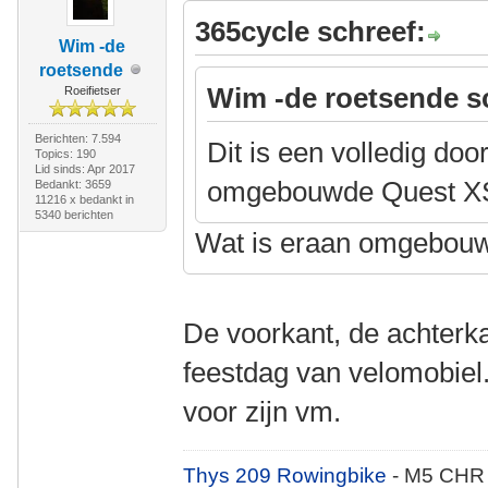
365cycle schreef:
Wim -de
roetsende
Wim -de roetsende s
Roeifietser
Berichten: 7.594
Dit is een volledig doo
Topics: 190
Lid sinds: Apr 2017
omgebouwde Quest X
Bedankt: 3659
11216 x bedankt in
5340 berichten
Wat is eraan omgebou
De voorkant, de achterka
feestdag van velomobiel
voor zijn vm.
Thys 209 Rowingbike
- M5 CHR