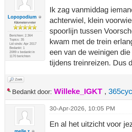
Ik zag vanmiddag iemand
Lopopodium
achterwiel, klein voorwie
Kilometervreter
spoorlijn tussen Voorsc
Berichten: 2.364
kwam met de trein erlang
Topics: 35
Lid sinds: Apr 2017
Bedankt: 1
een van de weinigen die 
2089 x bedankt in
1170 berichten
tijdens treinreizen. Dus 
Zoek
Willeke_IGKT
,
365cyc
Bedankt door:
30-Apr-2026, 10:05 PM
En al het uitzicht voor je
melle z