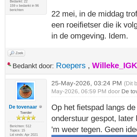
Bedankt: 22
159 x bedankt in 96
berichten
22 mei, in de middag tro
een roeifietser die ik vo
in de omgeving. Idem.
Zoek
Roepers
,
Willeke_IG
Bedankt door:
25-May-2026, 03:24 PM
(Dit 
May-2026, 06:59 PM door
De to
Op het fietspad langs de
De tovenaar
Toerder
onderstuur gespot, late
Berichten: 512
'm weer tegen. Geen ide
Topics: 15
Lid sinds: Apr 2021