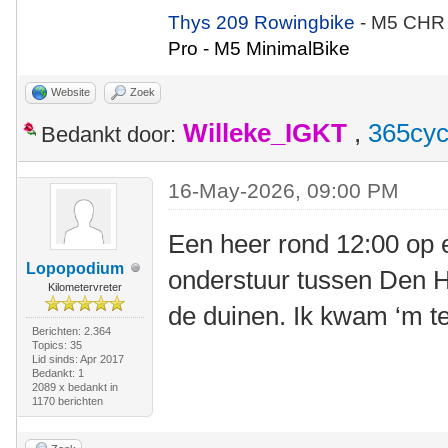
Thys 209 Rowingbike
- M5 CHR
Pro - M5 MinimalBike
Website
Zoek
Willeke_IGKT
,
365cyc
Bedankt door:
16-May-2026, 09:00 PM
Een heer rond 12:00 op
Lopopodium
onderstuur tussen Den H
Kilometervreter
de duinen. Ik kwam ‘m te
Berichten: 2.364
Topics: 35
Lid sinds: Apr 2017
Bedankt: 1
2089 x bedankt in
1170 berichten