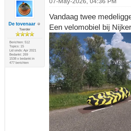
07-May-2026, 04:36 PM
Vandaag twee medeligg
De tovenaar
Een velomobiel bij Nijke
Toerder
Berichten: 512
Topics: 15
Lid sinds: Apr 2021
Bedankt: 269
1538 x bedankt in
477 berichten