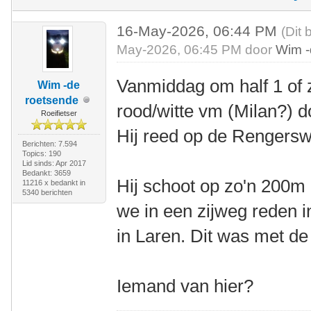
16-May-2026, 06:44 PM
(Dit 
May-2026, 06:45 PM door
Wim -
Vanmiddag om half 1 of 
Wim -de
roetsende
rood/witte vm (Milan?) do
Roeifietser
Hij reed op de Rengers
Berichten: 7.594
Topics: 190
Lid sinds: Apr 2017
Bedankt: 3659
Hij schoot op zo'n 200m 
11216 x bedankt in
5340 berichten
we in een zijweg reden i
in Laren. Dit was met d
Iemand van hier?