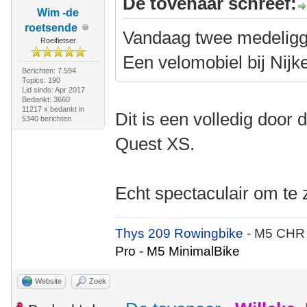
De tovenaar schreef:
Wim -de
roetsende
Vandaag twee medelig
Roeifietser
Een velomobiel bij Nijk
Berichten: 7.594
Topics: 190
Lid sinds: Apr 2017
Bedankt: 3660
11217 x bedankt in
Dit is een volledig doo
5340 berichten
Quest XS.
Echt spectaculair om te 
Thys 209 Rowingbike
- M5 CHR
Pro - M5 MinimalBike
Website
Zoek