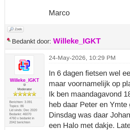
Marco
Zoek
Willeke_IGKT
Bedankt door:
24-May-2026, 10:29 PM
In 6 dagen fietsen wel 
Willeke_IGKT
maar voornamelijk op pl
Moderator
Ik ben maandagavond 1
Berichten: 3.091
heb daar Peter en Ymte 
Topics: 86
Lid sinds: Dec 2020
Dinsdag was daar Johan 
Bedankt: 46070
4760 x bedankt in
2042 berichten
een Halo met dakje. La