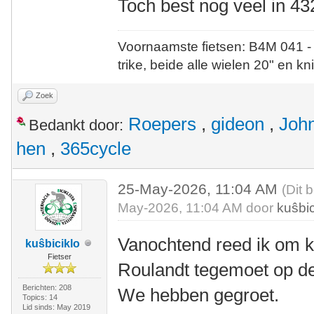
Toch best nog veel in 43
Voornaamste fietsen: B4M 041 -
trike, beide alle wielen 20" en kn
Zoek
Roepers
,
gideon
,
Joh
Bedankt door:
hen
,
365cycle
25-May-2026, 11:04 AM
(Dit 
May-2026, 11:04 AM door
kuŝbic
Vanochtend reed ik om k
kuŝbiciklo
Fietser
Roulandt tegemoet op d
Berichten: 208
We hebben gegroet.
Topics: 14
Lid sinds: May 2019