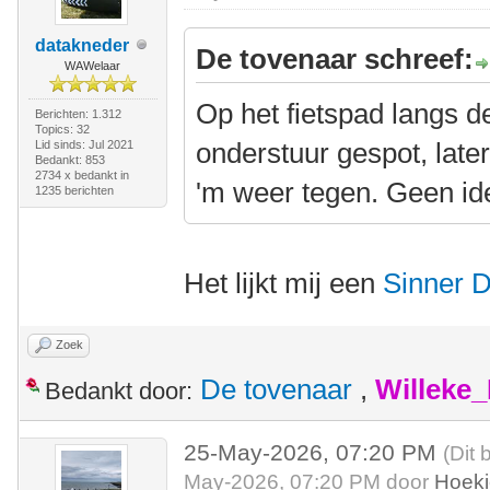
datakneder
De tovenaar schreef:
WAWelaar
Op het fietspad langs d
Berichten: 1.312
Topics: 32
onderstuur gespot, lat
Lid sinds: Jul 2021
Bedankt: 853
2734 x bedankt in
'm weer tegen. Geen id
1235 berichten
Het lijkt mij een
Sinner 
Zoek
De tovenaar
,
Willeke
Bedankt door:
25-May-2026, 07:20 PM
(Dit 
May-2026, 07:20 PM door
Hoek