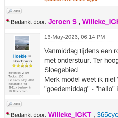
Zoek
Jeroen S
,
Willeke_I
Bedankt door:
16-May-2026, 06:14 PM
Vanmiddag tijdens een r
Hoekie
met onderstuur. Ter hoo
Kilometervreter
Sloegebied
Berichten: 2.408
Topics: 138
Merk model weet ik niet
Lid sinds: May 2018
Bedankt: 8788
"goedemiddag" - "hallo" 
3991 x bedankt in
1850 berichten
Zoek
Willeke_IGKT
,
365cyc
Bedankt door: