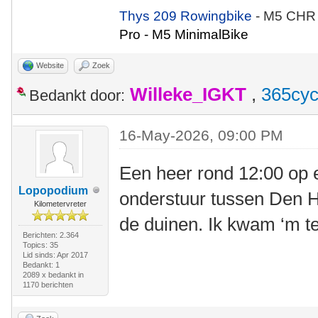
Thys 209 Rowingbike
- M5 CHR
Pro - M5 MinimalBike
Website
Zoek
Willeke_IGKT
,
365cyc
Bedankt door:
16-May-2026, 09:00 PM
Een heer rond 12:00 op
Lopopodium
onderstuur tussen Den H
Kilometervreter
de duinen. Ik kwam ‘m te
Berichten: 2.364
Topics: 35
Lid sinds: Apr 2017
Bedankt: 1
2089 x bedankt in
1170 berichten