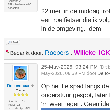
Bedankt: 22
159 x bedankt in 96
berichten
22 mei, in de middag tro
een roeifietser die ik vo
in de omgeving. Idem.
Zoek
Roepers
,
Willeke_IG
Bedankt door:
25-May-2026, 03:24 PM
(Dit 
May-2026, 06:59 PM door
De to
Op het fietspad langs de
De tovenaar
Toerder
onderstuur gespot, late
Berichten: 512
'm weer tegen. Geen ide
Topics: 15
Lid sinds: Apr 2021