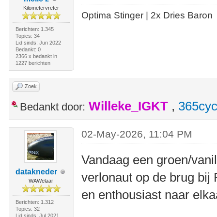
Kilometervreter
Optima Stinger |
2x Dries Baron
Berichten: 1.345
Topics: 34
Lid sinds: Jun 2022
Bedankt: 0
2366 x bedankt in
1227 berichten
Zoek
Willeke_IGKT
,
365cyc
Bedankt door:
02-May-2026, 11:04 PM
Vandaag een groen/vanil
datakneder
verlonaut op de brug bij
WAWelaar
en enthousiast naar elk
Berichten: 1.312
Topics: 32
Lid sinds: Jul 2021