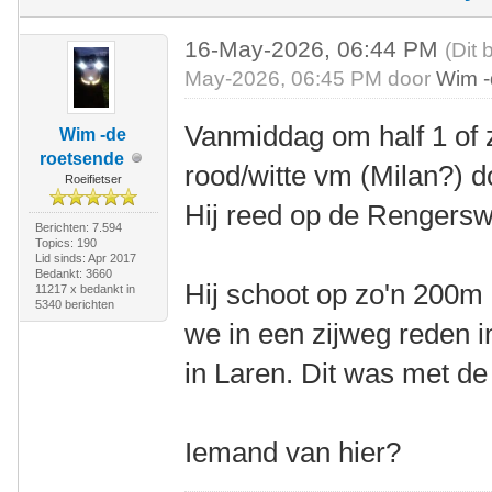
16-May-2026, 06:44 PM
(Dit 
May-2026, 06:45 PM door
Wim -
Vanmiddag om half 1 of 
Wim -de
roetsende
rood/witte vm (Milan?) do
Roeifietser
Hij reed op de Rengers
Berichten: 7.594
Topics: 190
Lid sinds: Apr 2017
Bedankt: 3660
Hij schoot op zo'n 200m 
11217 x bedankt in
5340 berichten
we in een zijweg reden i
in Laren. Dit was met d
Iemand van hier?