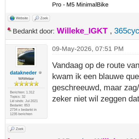
Pro - M5 MinimalBike
Website
Zoek
Willeke_IGKT
,
365cyc
Bedankt door:
09-May-2026, 07:51 PM
Vandaag op de route va
datakneder
kwam ik een blauwe quest
WAWelaar
geschreeuwd, maar zag/
Berichten: 1.312
zeker niet wil zeggen dat
Topics: 32
Lid sinds: Jul 2021
Bedankt: 853
2734 x bedankt in
1235 berichten
Zoek