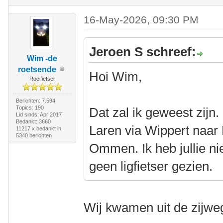
16-May-2026, 09:30 PM
Jeroen S schreef:
Wim -de
roetsende
Hoi Wim,
Roeifietser
Berichten: 7.594
Topics: 190
Dat zal ik geweest zijn
Lid sinds: Apr 2017
Bedankt: 3660
Laren via Wippert naar 
11217 x bedankt in
5340 berichten
Ommen. Ik heb jullie ni
geen ligfietser gezien.
Wij kwamen uit de zijweg