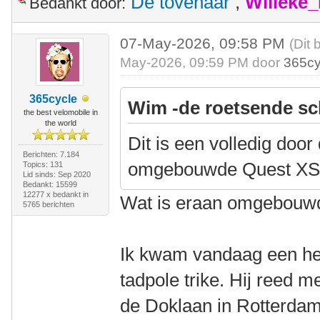
De tovenaar
,
Willeke
Bedankt door:
07-May-2026, 09:58 PM
(Dit 
May-2026, 09:59 PM door
365cy
365cycle
Wim -de roetsende sc
the best velomobile in
the world
Dit is een volledig door
Berichten: 7.184
omgebouwde Quest XS
Topics: 131
Lid sinds: Sep 2020
Bedankt: 15599
12277 x bedankt in
Wat is eraan omgebouw
5765 berichten
Ik kwam vandaag een he
tadpole trike. Hij reed m
de Doklaan in Rotterdam