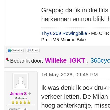
Grappig dat ik in die fli
herkennen en nou blijkt 
Thys 209 Rowingbike
- M5 CHR
Pro - M5 MinimalBike
Website
Zoek
Willeke_IGKT
,
365cyc
Bedankt door:
16-May-2026, 09:48 PM
Ik was denk ik ook druk
Jeroen S
verkeer letten. De Milan
Moderator
hoog achterkantje, missc
Berichten: 2.649