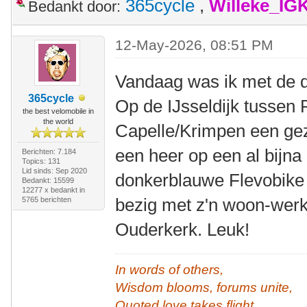
365cycle
,
Willeke_IG
Bedankt door:
12-May-2026, 08:51 PM
Vandaag was ik met de df
365cycle
Op de IJsseldijk tussen
the best velomobile in
the world
Capelle/Krimpen een gez
een heer op een al bijna
Berichten: 7.184
Topics: 131
Lid sinds: Sep 2020
donkerblauwe Flevobike
Bedankt: 15599
12277 x bedankt in
bezig met z'n woon-werk
5765 berichten
Ouderkerk. Leuk!
In words of others,
Wisdom blooms, forums unite,
Quoted love takes flight.