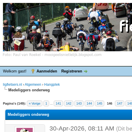
Welkom gast!
Aanmelden
Registreren
ligfietsers.nl
›
Algemeen
›
Hangplek
Medeliggers onderweg
elde waardering is 3.86
Pagina's (149):
« Vorige
1
...
141
142
143
144
145
146
147
14
Medeliggers onderweg
30-Apr-2026, 08:11 AM
(Dit b