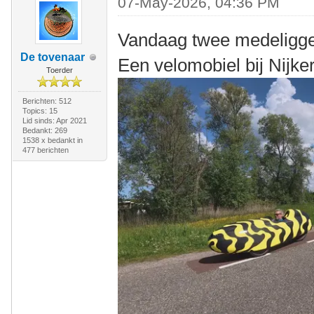
07-May-2026, 04:36 PM
Vandaag twee medeligg
De tovenaar
Een velomobiel bij Nijke
Toerder
Berichten: 512
Topics: 15
Lid sinds: Apr 2021
Bedankt: 269
1538 x bedankt in
477 berichten