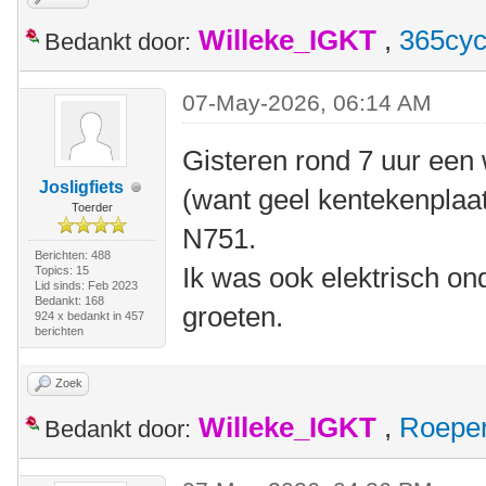
Willeke_IGKT
,
365cyc
Bedankt door:
07-May-2026, 06:14 AM
Gisteren rond 7 uur een 
Josligfiets
(want geel kentekenplaat
Toerder
N751.
Berichten: 488
Ik was ook elektrisch o
Topics: 15
Lid sinds: Feb 2023
Bedankt: 168
groeten.
924 x bedankt in 457
berichten
Zoek
Willeke_IGKT
,
Roepe
Bedankt door: