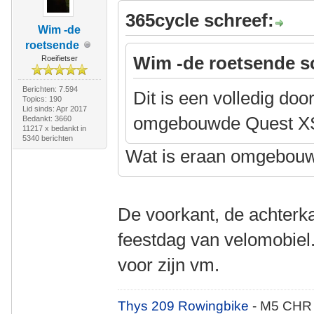
365cycle schreef:
Wim -de
roetsende
Wim -de roetsende s
Roeifietser
Berichten: 7.594
Dit is een volledig doo
Topics: 190
Lid sinds: Apr 2017
omgebouwde Quest X
Bedankt: 3660
11217 x bedankt in
5340 berichten
Wat is eraan omgebou
De voorkant, de achterka
feestdag van velomobiel
voor zijn vm.
Thys 209 Rowingbike
- M5 CHR