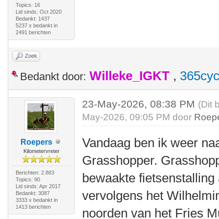
Topics: 16
Lid sinds: Oct 2020
Bedankt: 1437
5237 x bedankt in
2491 berichten
Zoek
Willeke_IGKT
,
365cyc
Bedankt door:
23-May-2026, 08:38 PM
(Dit 
May-2026, 09:05 PM door
Roep
Vandaag ben ik weer naa
Roepers
Kilometervreter
Grasshopper. Grasshopp
Berichten: 2.883
bewaakte fietsenstalling
Topics: 90
Lid sinds: Apr 2017
vervolgens het Wilhelmi
Bedankt: 3087
3333 x bedankt in
1413 berichten
noorden van het Fries M