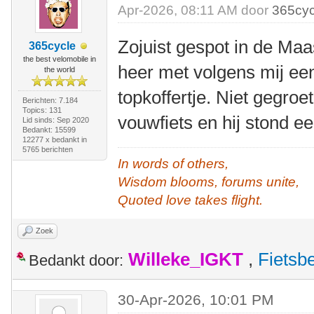
Apr-2026, 08:11 AM door
365cyc
Zojuist gespot in de Maa
365cycle
the best velomobile in
heer met volgens mij e
the world
topkoffertje. Niet gegroe
Berichten: 7.184
Topics: 131
vouwfiets en hij stond e
Lid sinds: Sep 2020
Bedankt: 15599
12277 x bedankt in
5765 berichten
In words of others,
Wisdom blooms, forums unite,
Quoted love takes flight.
Zoek
Willeke_IGKT
,
Fietsb
Bedankt door:
30-Apr-2026, 10:01 PM