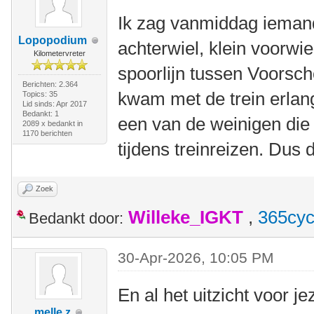
Ik zag vanmiddag iemand
Lopopodium
achterwiel, klein voorwie
Kilometervreter
spoorlijn tussen Voorsc
Berichten: 2.364
kwam met de trein erlang
Topics: 35
Lid sinds: Apr 2017
Bedankt: 1
een van de weinigen die 
2089 x bedankt in
1170 berichten
tijdens treinreizen. Dus 
Zoek
Willeke_IGKT
,
365cyc
Bedankt door:
30-Apr-2026, 10:05 PM
En al het uitzicht voor je
melle z