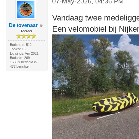
07-May-2026, 04:36 PM
Vandaag twee medeligg
De tovenaar
Een velomobiel bij Nijke
Toerder
Berichten: 512
Topics: 15
Lid sinds: Apr 2021
Bedankt: 269
1538 x bedankt in
477 berichten