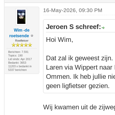
16-May-2026, 09:30 PM
Jeroen S schreef:
Wim -de
roetsende
Hoi Wim,
Roeifietser
Berichten: 7.591
Topics: 190
Dat zal ik geweest zijn
Lid sinds: Apr 2017
Bedankt: 3653
Laren via Wippert naar 
11203 x bedankt in
5337 berichten
Ommen. Ik heb jullie ni
geen ligfietser gezien.
Wij kwamen uit de zijweg