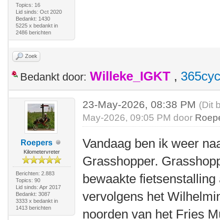
Topics: 16
Lid sinds: Oct 2020
Bedankt: 1430
5225 x bedankt in
2486 berichten
Zoek
Willeke_IGKT
,
365cyc
Bedankt door:
23-May-2026, 08:38 PM
(Dit 
May-2026, 09:05 PM door
Roep
Vandaag ben ik weer naa
Roepers
Kilometervreter
Grasshopper. Grasshopp
Berichten: 2.883
bewaakte fietsenstalling
Topics: 90
Lid sinds: Apr 2017
vervolgens het Wilhelmi
Bedankt: 3087
3333 x bedankt in
1413 berichten
noorden van het Fries M