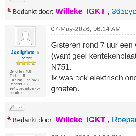
Willeke_IGKT
,
365cyc
Bedankt door:
07-May-2026, 06:14 AM
Gisteren rond 7 uur een 
Josligfiets
(want geel kentekenplaat
Toerder
N751.
Berichten: 488
Ik was ook elektrisch o
Topics: 15
Lid sinds: Feb 2023
Bedankt: 168
groeten.
924 x bedankt in 457
berichten
Zoek
Willeke_IGKT
,
Roepe
Bedankt door: