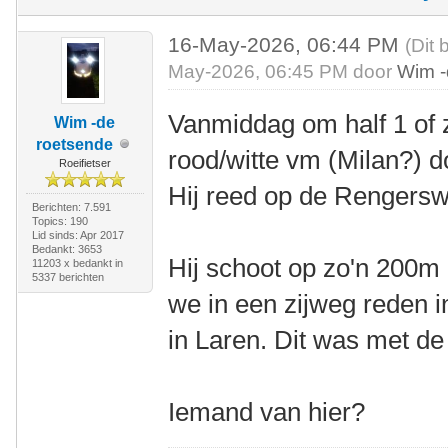
16-May-2026, 06:44 PM
(Dit 
May-2026, 06:45 PM door
Wim -
Vanmiddag om half 1 of 
Wim -de
roetsende
rood/witte vm (Milan?) do
Roeifietser
Hij reed op de Rengers
Berichten: 7.591
Topics: 190
Lid sinds: Apr 2017
Bedankt: 3653
Hij schoot op zo'n 200m 
11203 x bedankt in
5337 berichten
we in een zijweg reden i
in Laren. Dit was met d
Iemand van hier?