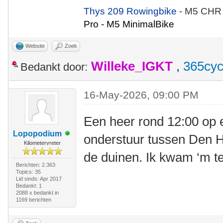
Thys 209 Rowingbike
- M5 CHR
Pro - M5 MinimalBike
Website
Zoek
Willeke_IGKT
,
365cyc
Bedankt door:
16-May-2026, 09:00 PM
Een heer rond 12:00 op
Lopopodium
onderstuur tussen Den H
Kilometervreter
de duinen. Ik kwam ‘m te
Berichten: 2.363
Topics: 35
Lid sinds: Apr 2017
Bedankt: 1
2088 x bedankt in
1169 berichten