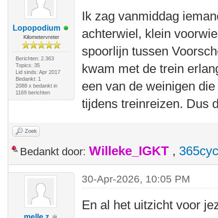
Ik zag vanmiddag iemand
Lopopodium
achterwiel, klein voorwie
Kilometervreter
spoorlijn tussen Voorsc
Berichten: 2.363
kwam met de trein erlang
Topics: 35
Lid sinds: Apr 2017
Bedankt: 1
een van de weinigen die 
2088 x bedankt in
1169 berichten
tijdens treinreizen. Dus 
Zoek
Willeke_IGKT
,
365cyc
Bedankt door:
30-Apr-2026, 10:05 PM
En al het uitzicht voor je
melle z