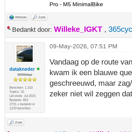
Pro - M5 MinimalBike
Website
Zoek
Willeke_IGKT
,
365cyc
Bedankt door:
09-May-2026, 07:51 PM
Vandaag op de route va
datakneder
kwam ik een blauwe quest
WAWelaar
geschreeuwd, maar zag/
Berichten: 1.310
zeker niet wil zeggen dat
Topics: 32
Lid sinds: Jul 2021
Bedankt: 852
2731 x bedankt in
1233 berichten
Zoek