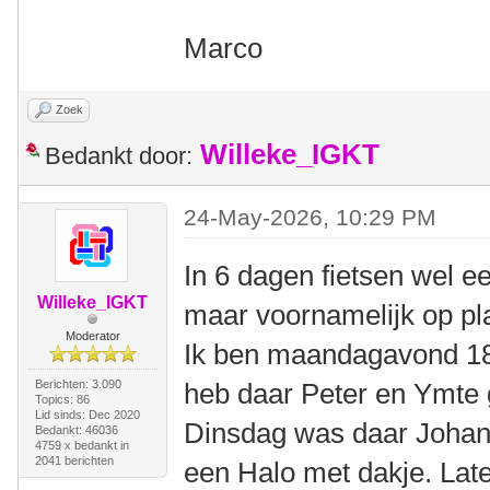
Marco
Zoek
Willeke_IGKT
Bedankt door:
24-May-2026, 10:29 PM
In 6 dagen fietsen wel 
Willeke_IGKT
maar voornamelijk op pl
Moderator
Ik ben maandagavond 1
Berichten: 3.090
heb daar Peter en Ymte 
Topics: 86
Lid sinds: Dec 2020
Dinsdag was daar Johan 
Bedankt: 46036
4759 x bedankt in
2041 berichten
een Halo met dakje. La