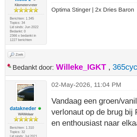
Kilometervreter
Optima Stinger |
2x Dries Baron
Berichten: 1.345
Topics: 34
Lid sinds: Jun 2022
Bedankt: 0
2366 x bedankt in
1227 berichten
Zoek
Willeke_IGKT
,
365cyc
Bedankt door:
02-May-2026, 11:04 PM
Vandaag een groen/vanil
datakneder
verlonaut op de brug bij
WAWelaar
en enthousiast naar elk
Berichten: 1.310
Topics: 32
Lid sinds: Jul 2021