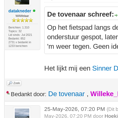
datakneder
De tovenaar schreef:
WAWelaar
Op het fietspad langs d
Berichten: 1.310
Topics: 32
onderstuur gespot, lat
Lid sinds: Jul 2021
Bedankt: 852
2731 x bedankt in
'm weer tegen. Geen id
1233 berichten
Het lijkt mij een
Sinner 
Zoek
De tovenaar
,
Willeke
Bedankt door:
25-May-2026, 07:20 PM
(Dit 
May-2026, 07:20 PM door
Hoek