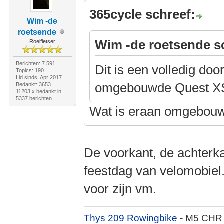
365cycle schreef:
Wim -de
roetsende
Wim -de roetsende s
Roeifietser
Berichten: 7.591
Dit is een volledig doo
Topics: 190
Lid sinds: Apr 2017
omgebouwde Quest X
Bedankt: 3653
11203 x bedankt in
5337 berichten
Wat is eraan omgebou
De voorkant, de achterka
feestdag van velomobiel
voor zijn vm.
Thys 209 Rowingbike
- M5 CHR