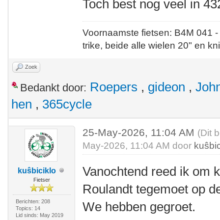
Toch best nog veel in 43
Voornaamste fietsen: B4M 041 -
trike, beide alle wielen 20" en kn
Zoek
Roepers
,
gideon
,
Joh
Bedankt door:
hen
,
365cycle
25-May-2026, 11:04 AM
(Dit 
May-2026, 11:04 AM door
kuŝbic
Vanochtend reed ik om k
kuŝbiciklo
Fietser
Roulandt tegemoet op d
Berichten: 208
We hebben gegroet.
Topics: 14
Lid sinds: May 2019