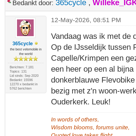
365cycle
,
Willeke_IG
Bedankt door:
12-May-2026, 08:51 PM
Vandaag was ik met de df
365cycle
Op de IJsseldijk tussen
the best velomobile in
the world
Capelle/Krimpen een gez
een heer op een al bijna
Berichten: 7.181
Topics: 131
Lid sinds: Sep 2020
donkerblauwe Flevobike
Bedankt: 15596
12270 x bedankt in
bezig met z'n woon-werk
5762 berichten
Ouderkerk. Leuk!
In words of others,
Wisdom blooms, forums unite,
Quoted love takes flight.