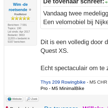
De tovenaar schreef:
Wim -de
roetsende
Vandaag twee medelig
Roeifietser
Een velomobiel bij Nijk
Berichten: 7.591
Topics: 190
Lid sinds: Apr 2017
Bedankt: 3653
11203 x bedankt in
Dit is een volledig doo
5337 berichten
Quest XS.
Echt spectaculair om te 
Thys 209 Rowingbike
- M5 CHR
Pro - M5 MinimalBike
Website
Zoek