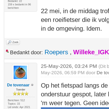
Bedankt: 22
159 x bedankt in 96
berichten
22 mei, in de middag tro
een roeifietser die ik vo
in de omgeving. Idem.
Zoek
Roepers
,
Willeke_IG
Bedankt door:
25-May-2026, 03:24 PM
(Dit 
May-2026, 06:59 PM door
De to
Op het fietspad langs de
De tovenaar
Toerder
onderstuur gespot, late
Berichten: 512
'm weer tegen. Geen ide
Topics: 15
Lid sinds: Apr 2021