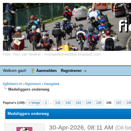
Welkom gast!
Aanmelden
Registreren
ligfietsers.nl
›
Algemeen
›
Hangplek
Medeliggers onderweg
elde waardering is 3.86
Pagina's (149):
« Vorige
1
...
141
142
143
144
145
146
147
14
Medeliggers onderweg
30-Apr-2026, 08:11 AM
(Dit b