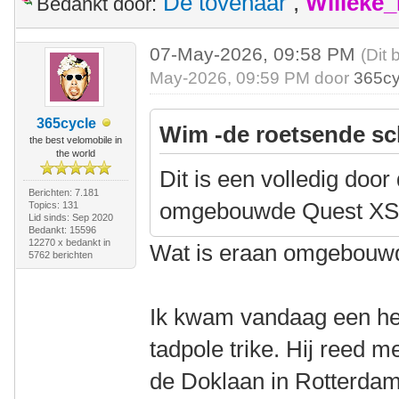
De tovenaar
,
Willeke
Bedankt door:
07-May-2026, 09:58 PM
(Dit 
May-2026, 09:59 PM door
365cy
365cycle
Wim -de roetsende sc
the best velomobile in
the world
Dit is een volledig door
Berichten: 7.181
omgebouwde Quest XS
Topics: 131
Lid sinds: Sep 2020
Bedankt: 15596
12270 x bedankt in
Wat is eraan omgebouw
5762 berichten
Ik kwam vandaag een he
tadpole trike. Hij reed m
de Doklaan in Rotterdam