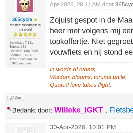
Apr-2026, 08:11 AM door
365cyc
Zojuist gespot in de Maa
365cycle
the best velomobile in
heer met volgens mij e
the world
topkoffertje. Niet gegroe
Berichten: 7.181
Topics: 131
vouwfiets en hij stond e
Lid sinds: Sep 2020
Bedankt: 15596
12270 x bedankt in
5762 berichten
In words of others,
Wisdom blooms, forums unite,
Quoted love takes flight.
Zoek
Willeke_IGKT
,
Fietsb
Bedankt door:
30-Apr-2026, 10:01 PM