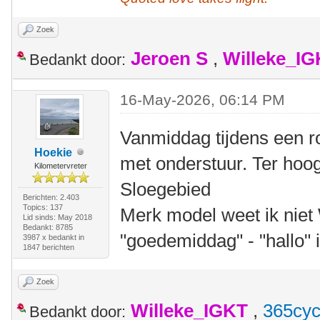
Zoek
Jeroen S
,
Willeke_I
Bedankt door:
16-May-2026, 06:14 PM
Vanmiddag tijdens een r
Hoekie
met onderstuur. Ter hoo
Kilometervreter
Sloegebied
Berichten: 2.403
Topics: 137
Merk model weet ik niet
Lid sinds: May 2018
Bedankt: 8785
"goedemiddag" - "hallo" 
3987 x bedankt in
1847 berichten
Zoek
Willeke_IGKT
,
365cyc
Bedankt door: