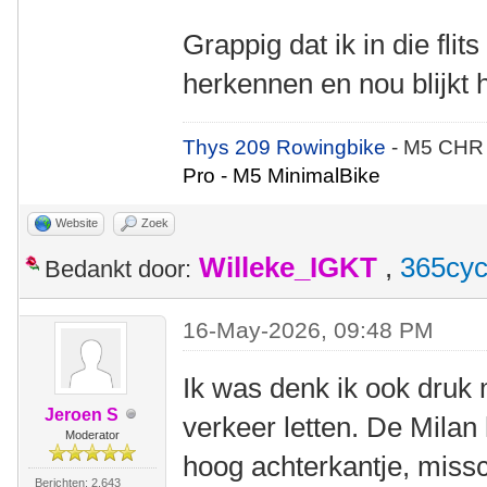
Grappig dat ik in die fli
herkennen en nou blijkt 
Thys 209 Rowingbike
- M5 CHR
Pro - M5 MinimalBike
Website
Zoek
Willeke_IGKT
,
365cyc
Bedankt door:
16-May-2026, 09:48 PM
Ik was denk ik ook druk
Jeroen S
verkeer letten. De Milan
Moderator
hoog achterkantje, missc
Berichten: 2.643