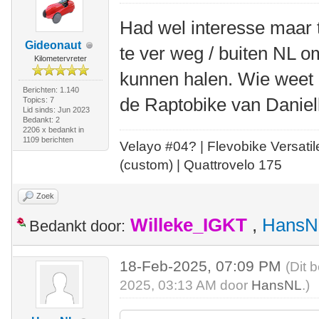
Had wel interesse maar t
Gideonaut
te ver weg / buiten NL 
Kilometervreter
kunnen halen. Wie weet 
Berichten: 1.140
de Raptobike van Daniel
Topics: 7
Lid sinds: Jun 2023
Bedankt: 2
2206 x bedankt in
1109 berichten
Velayo #
0
4?
| Flevobike Versati
(custom) | Quattrovelo 175
Zoek
Willeke_IGKT
,
HansN
Bedankt door:
18-Feb-2025, 07:09 PM
(Dit 
2025, 03:13 AM door
HansNL
.)