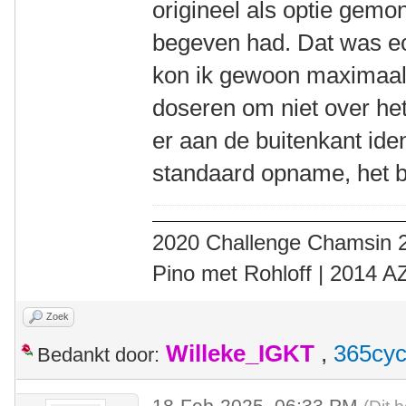
origineel als optie gemo
begeven had. Dat was ec
kon ik gewoon maximaal 
doseren om niet over het
er aan de buitenkant iden
standaard opname, het b
2020 Challenge Chamsin 2
Pino met Rohloff | 2014 
Zoek
Willeke_IGKT
,
365cyc
Bedankt door:
18-Feb-2025, 06:33 PM