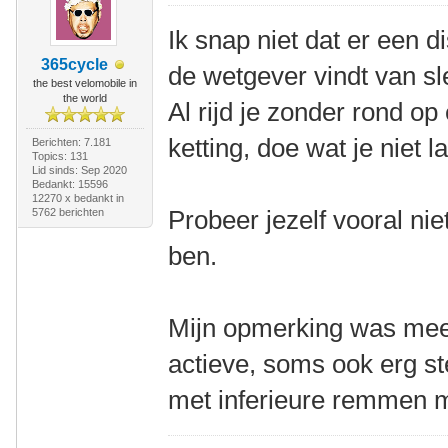
Ik snap niet dat er een d
365cycle
de wetgever vindt van s
the best velomobile in
the world
Al rijd je zonder rond op
ketting, doe wat je niet l
Berichten: 7.181
Topics: 131
Lid sinds: Sep 2020
Bedankt: 15596
12270 x bedankt in
Probeer jezelf vooral niet 
5762 berichten
ben.
Mijn opmerking was meer
actieve, soms ook erg ste
met inferieure remmen mo