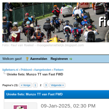
Welkom gast!
Aanmelden
Registreren
ligfietsers.nl
›
Prikbord
›
Aangeboden
›
Fietsen
Unieke fiets: Munzo TT van Fast FWD
elde waardering is 0
Pagina's (3):
« Vorige
1
2
3
Volgende »
Unieke fiets: Munzo TT van Fast FWD
09-Jan-2025, 02:30 PM