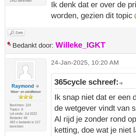
2452 berichten
Ik denk dat er over de p
worden, gezien dit topic
Zoek
Willeke_IGKT
Bedankt door:
24-Jan-2025, 10:20 AM
365cycle schreef:
Raymond
Weer- en windfietser
Ik snap niet dat er een 
Berichten: 224
de wetgever vindt van 
Topics: 8
Lid sinds: Jul 2022
Al rijd je zonder rond o
Bedankt: 66
483 x bedankt in 217
berichten
ketting, doe wat je niet 