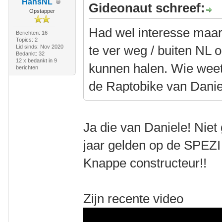
HansNL
Gideonaut schreef:
Opstapper
Had wel interesse maar 
Berichten: 16
Topics: 2
te ver weg / buiten NL
Lid sinds: Nov 2020
Bedankt: 32
12 x bedankt in 9
kunnen halen. Wie weet
berichten
de Raptobike van Danie
Ja die van Daniele! Nie
jaar gelden op de SPEZI
Knappe constructeur!!
Zijn recente video