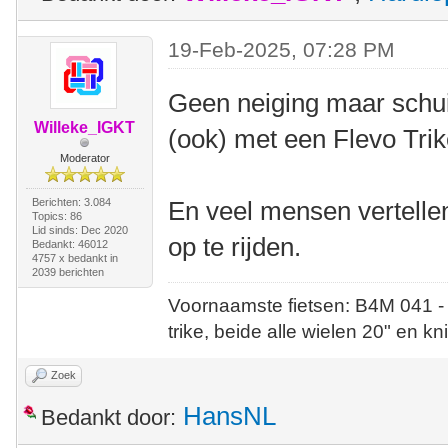
19-Feb-2025, 07:28 PM
Geen neiging maar schui
Willeke_IGKT
(ook) met een Flevo Trik
Moderator
Berichten: 3.084
En veel mensen vertellen 
Topics: 86
Lid sinds: Dec 2020
op te rijden.
Bedankt: 46012
4757 x bedankt in
2039 berichten
Voornaamste fietsen: B4M 041 -
trike, beide alle wielen 20" en kn
Zoek
HansNL
Bedankt door: