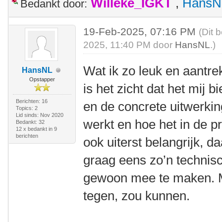
Willeke_IGKT
,
HansN
Bedankt door:
19-Feb-2025, 07:16 PM
(Dit 
2025, 11:40 PM door
HansNL
.)
Wat ik zo leuk en aantrekk
HansNL
Opstapper
is het zicht dat het mij b
Berichten: 16
en de concrete uitwerkin
Topics: 2
Lid sinds: Nov 2020
werkt en hoe het in de pra
Bedankt: 32
12 x bedankt in 9
berichten
ook uiterst belangrijk, d
graag eens zo’n technisc
gewoon mee te maken. Mi
tegen, zou kunnen.