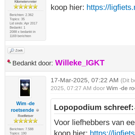
Kilometervreter
koop hier:
https://ligfie
Berichten: 2.362
Topics: 35
Lid sinds: Apr 2017
Bedankt: 1
2088 x bedankt in
1169 berichten
Zoek
Willeke_IGKT
Bedankt door:
17-Mar-2025, 07:22 AM
(Dit 
2025, 07:27 AM door
Wim -de r
Wim -de
Lopopodium schreef:
roetsende
Roeifietser
Voor liefhebbers van ee
Berichten: 7.588
koop hier:
https://ligfi
Topics: 190