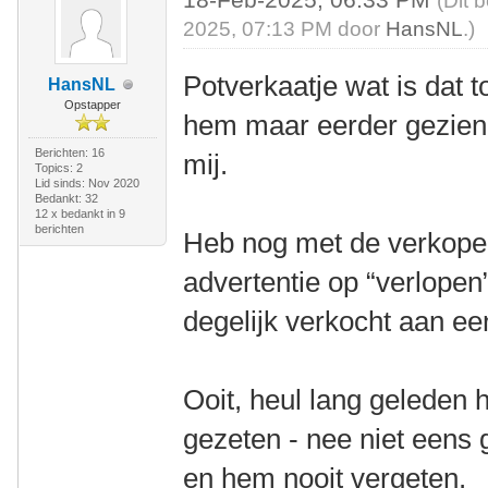
(Dit 
2025, 07:13 PM door
HansNL
.)
Potverkaatje wat is dat t
HansNL
Opstapper
hem maar eerder gezie
Berichten: 16
mij.
Topics: 2
Lid sinds: Nov 2020
Bedankt: 32
12 x bedankt in 9
berichten
Heb nog met de verkope
advertentie op “verlopen
degelijk verkocht aan e
Ooit, heul lang geleden
gezeten - nee niet eens 
en hem nooit vergeten.