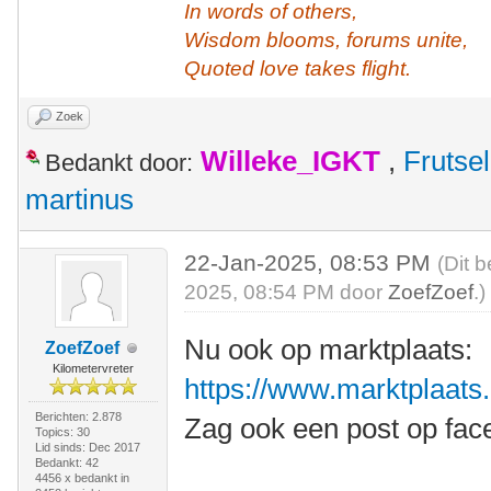
In words of others,
Wisdom blooms, forums unite,
Quoted love takes flight.
Zoek
Willeke_IGKT
,
Frutsel
Bedankt door:
martinus
22-Jan-2025, 08:53 PM
(Dit 
2025, 08:54 PM door
ZoefZoef
.)
Nu ook op marktplaats:
ZoefZoef
Kilometervreter
https://www.marktplaats.n
Berichten: 2.878
Zag ook een post op fac
Topics: 30
Lid sinds: Dec 2017
Bedankt: 42
4456 x bedankt in