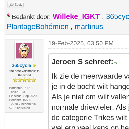
Zoek
Willeke_IGKT
,
365cyc
Bedankt door:
PlantageBohémien
,
martinus
19-Feb-2025, 03:50 PM
Jeroen S schreef:
365cycle
the best velomobile in
Ik zie de meerwaarde van
the world
je in de bocht wilt hang
Berichten: 7.181
Topics: 131
Als je niet om wilt vall
Lid sinds: Sep 2020
Bedankt: 15596
12270 x bedankt in
normale driewieler. Als 
5762 berichten
de categorie Trikes wil
wel erg veel kans op he