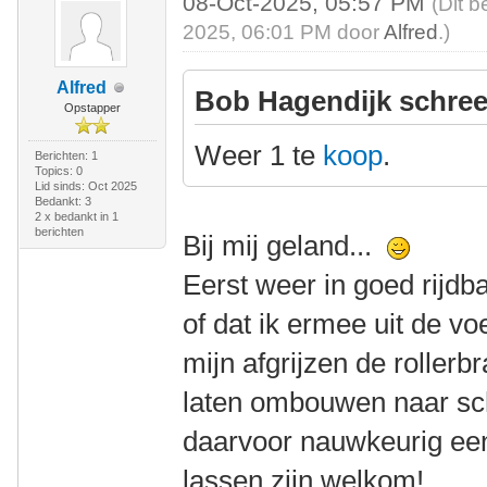
08-Oct-2025, 05:57 PM
(Dit b
2025, 06:01 PM door
Alfred
.)
Alfred
Bob Hagendijk schree
Opstapper
Weer 1 te
koop
.
Berichten: 1
Topics: 0
Lid sinds: Oct 2025
Bedankt: 3
2 x bedankt in 1
berichten
Bij mij geland...
Eerst weer in goed rijdb
of dat ik ermee uit de vo
mijn afgrijzen de rollerb
laten ombouwen naar sch
daarvoor nauwkeurig een
lassen zijn welkom!