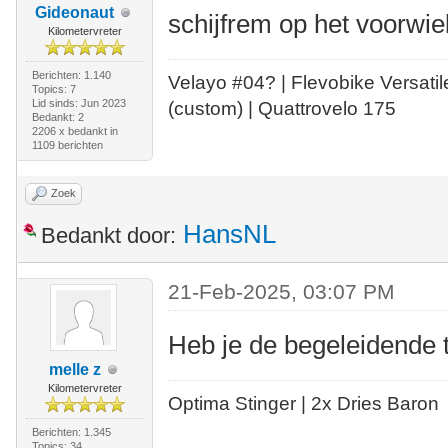
Gideonaut
schijfrem op het voorwiel
Kilometervreter
Berichten: 1.140
Velayo #
0
4?
| Flevobike Versati
Topics: 7
Lid sinds: Jun 2023
(custom) | Quattrovelo 175
Bedankt: 2
2206 x bedankt in
1109 berichten
Zoek
HansNL
Bedankt door:
21-Feb-2025, 03:07 PM
Heb je de begeleidende 
melle z
Kilometervreter
Optima Stinger |
2x Dries Baron
Berichten: 1.345
Topics: 34