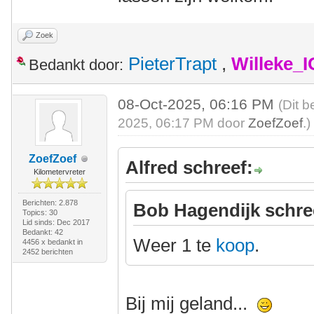
Zoek
PieterTrapt
,
Willeke_
Bedankt door:
08-Oct-2025, 06:16 PM
(Dit b
2025, 06:17 PM door
ZoefZoef
.)
ZoefZoef
Alfred schreef:
Kilometervreter
Berichten: 2.878
Bob Hagendijk schre
Topics: 30
Lid sinds: Dec 2017
Bedankt: 42
Weer 1 te
koop
.
4456 x bedankt in
2452 berichten
Bij mij geland...