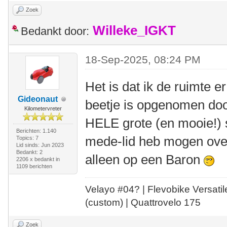
Zoek
Willeke_IGKT
Bedankt door:
18-Sep-2025, 08:24 PM
Het is dat ik de ruimte er
Gideonaut
beetje is opgenomen do
Kilometervreter
HELE grote (en mooie!) s
Berichten: 1.140
mede-lid heb mogen over
Topics: 7
Lid sinds: Jun 2023
Bedankt: 2
alleen op een Baron
2206 x bedankt in
1109 berichten
Velayo #
0
4?
| Flevobike Versati
(custom) | Quattrovelo 175
Zoek