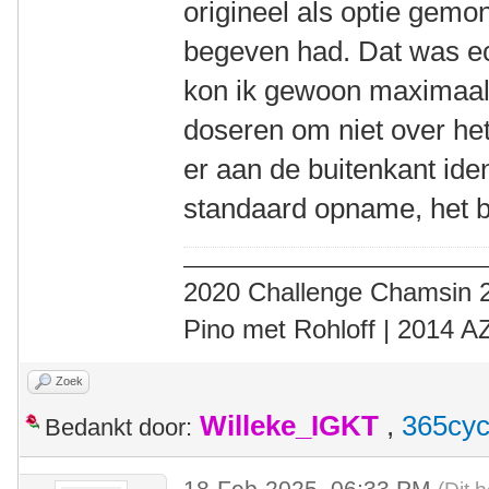
origineel als optie gemo
begeven had. Dat was ec
kon ik gewoon maximaal 
doseren om niet over het
er aan de buitenkant iden
standaard opname, het b
2020 Challenge Chamsin 2
Pino met Rohloff | 2014 
Zoek
Willeke_IGKT
,
365cyc
Bedankt door:
18-Feb-2025, 06:33 PM