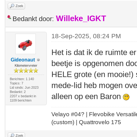
Zoek
Willeke_IGKT
Bedankt door:
18-Sep-2025, 08:24 PM
Het is dat ik de ruimte er
Gideonaut
beetje is opgenomen do
Kilometervreter
HELE grote (en mooie!) s
Berichten: 1.140
mede-lid heb mogen over
Topics: 7
Lid sinds: Jun 2023
Bedankt: 2
alleen op een Baron
2207 x bedankt in
1109 berichten
Velayo #
0
4?
| Flevobike Versati
(custom) | Quattrovelo 175
Zoek