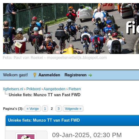
Welkom gast!
Aanmelden
Registreren
ligfietsers.nl
›
Prikbord
›
Aangeboden
›
Fietsen
Unieke fiets: Munzo TT van Fast FWD
elde waardering is 0
Pagina's (3):
« Vorige
1
2
3
Volgende »
Unieke fiets: Munzo TT van Fast FWD
09-Jan-2025, 02:30 PM