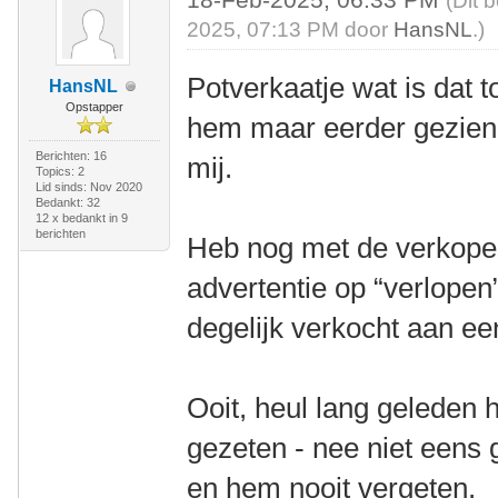
(Dit 
2025, 07:13 PM door
HansNL
.)
Potverkaatje wat is dat t
HansNL
Opstapper
hem maar eerder gezie
Berichten: 16
mij.
Topics: 2
Lid sinds: Nov 2020
Bedankt: 32
12 x bedankt in 9
berichten
Heb nog met de verkope
advertentie op “verlopen
degelijk verkocht aan e
Ooit, heul lang geleden
gezeten - nee niet eens 
en hem nooit vergeten.