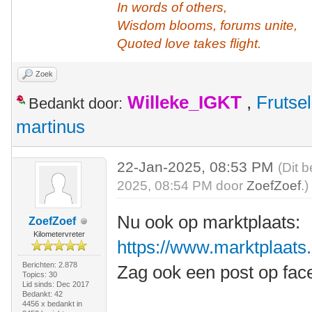
In words of others,
Wisdom blooms, forums unite,
Quoted love takes flight.
Zoek
Willeke_IGKT
,
Frutsel
Bedankt door:
martinus
22-Jan-2025, 08:53 PM
(Dit 
2025, 08:54 PM door
ZoefZoef
.)
Nu ook op marktplaats:
ZoefZoef
Kilometervreter
https://www.marktplaats.n
Berichten: 2.878
Zag ook een post op fac
Topics: 30
Lid sinds: Dec 2017
Bedankt: 42
4456 x bedankt in