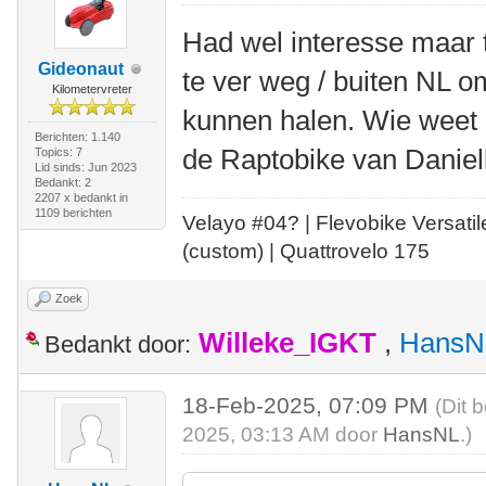
Had wel interesse maar t
Gideonaut
te ver weg / buiten NL 
Kilometervreter
kunnen halen. Wie weet 
Berichten: 1.140
de Raptobike van Daniel
Topics: 7
Lid sinds: Jun 2023
Bedankt: 2
2207 x bedankt in
1109 berichten
Velayo #
0
4?
| Flevobike Versati
(custom) | Quattrovelo 175
Zoek
Willeke_IGKT
,
HansN
Bedankt door:
18-Feb-2025, 07:09 PM
(Dit 
2025, 03:13 AM door
HansNL
.)