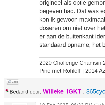
origineel als optie gemo
begeven had. Dat was ec
kon ik gewoon maximaal 
doseren om niet over het
er aan de buitenkant iden
standaard opname, het b
2020 Challenge Chamsin 2
Pino met Rohloff | 2014 
Zoek
Willeke_IGKT
,
365cyc
Bedankt door:
18-Feb-2025, 06:33 PM