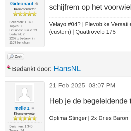
Gideonaut
schijfrem op het voorwiel
Kilometervreter
Berichten: 1.140
Velayo #
0
4?
| Flevobike Versati
Topics: 7
Lid sinds: Jun 2023
(custom) | Quattrovelo 175
Bedankt: 2
2207 x bedankt in
1109 berichten
Zoek
HansNL
Bedankt door:
21-Feb-2025, 03:07 PM
Heb je de begeleidende 
melle z
Kilometervreter
Optima Stinger |
2x Dries Baron
Berichten: 1.345
Topics: 34