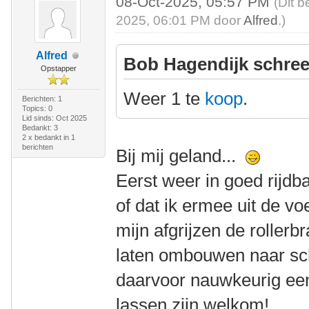
08-Oct-2025, 05:57 PM
(Dit b
2025, 06:01 PM door
Alfred
.)
Alfred
Bob Hagendijk schree
Opstapper
Weer 1 te
koop
.
Berichten: 1
Topics: 0
Lid sinds: Oct 2025
Bedankt: 3
2 x bedankt in 1
berichten
Bij mij geland...
Eerst weer in goed rijdb
of dat ik ermee uit de vo
mijn afgrijzen de rollerb
laten ombouwen naar sch
daarvoor nauwkeurig een
lassen zijn welkom!