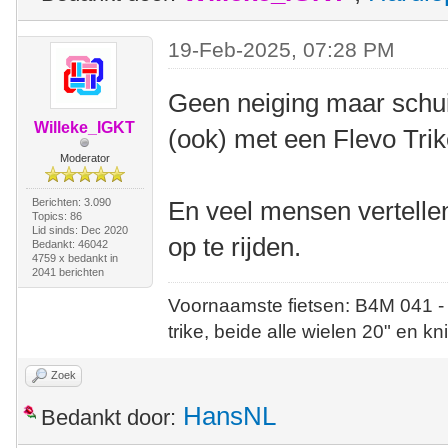
19-Feb-2025, 07:28 PM
Geen neiging maar schui
Willeke_IGKT
(ook) met een Flevo Trik
Moderator
Berichten: 3.090
En veel mensen vertellen 
Topics: 86
Lid sinds: Dec 2020
op te rijden.
Bedankt: 46042
4759 x bedankt in
2041 berichten
Voornaamste fietsen: B4M 041 -
trike, beide alle wielen 20" en kn
Zoek
HansNL
Bedankt door: