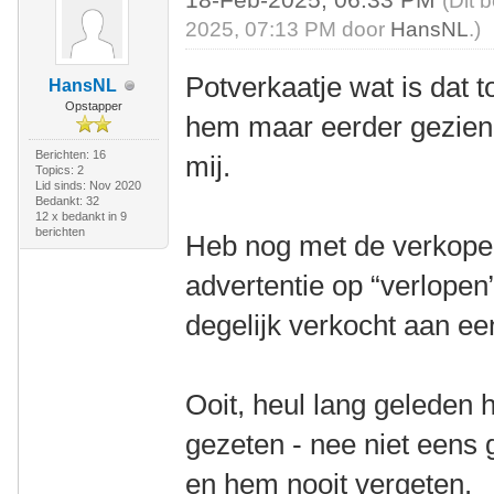
(Dit 
2025, 07:13 PM door
HansNL
.)
Potverkaatje wat is dat t
HansNL
Opstapper
hem maar eerder gezie
Berichten: 16
mij.
Topics: 2
Lid sinds: Nov 2020
Bedankt: 32
12 x bedankt in 9
berichten
Heb nog met de verkope
advertentie op “verlopen
degelijk verkocht aan e
Ooit, heul lang geleden
gezeten - nee niet eens 
en hem nooit vergeten.