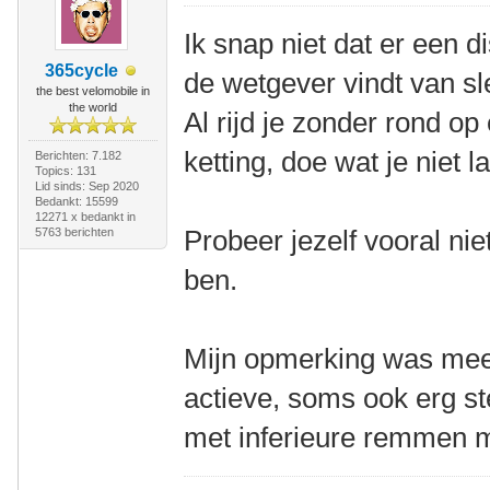
Ik snap niet dat er een d
365cycle
de wetgever vindt van s
the best velomobile in
the world
Al rijd je zonder rond op
ketting, doe wat je niet l
Berichten: 7.182
Topics: 131
Lid sinds: Sep 2020
Bedankt: 15599
12271 x bedankt in
Probeer jezelf vooral niet 
5763 berichten
ben.
Mijn opmerking was meer
actieve, soms ook erg ste
met inferieure remmen mo