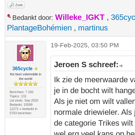
Zoek
Willeke_IGKT
,
365cyc
Bedankt door:
PlantageBohémien
,
martinus
19-Feb-2025, 03:50 PM
Jeroen S schreef:
365cycle
the best velomobile in
Ik zie de meerwaarde van
the world
je in de bocht wilt hang
Berichten: 7.182
Topics: 131
Als je niet om wilt vall
Lid sinds: Sep 2020
Bedankt: 15599
12271 x bedankt in
normale driewieler. Als 
5763 berichten
de categorie Trikes wil
wel erg veel kans op he