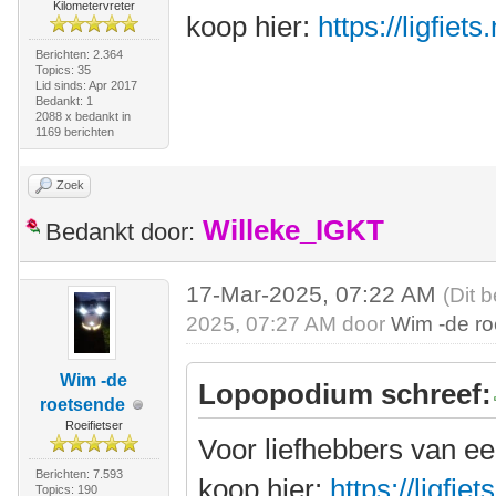
Kilometervreter
koop hier:
https://ligfie
Berichten: 2.364
Topics: 35
Lid sinds: Apr 2017
Bedankt: 1
2088 x bedankt in
1169 berichten
Zoek
Willeke_IGKT
Bedankt door:
17-Mar-2025, 07:22 AM
(Dit 
2025, 07:27 AM door
Wim -de r
Wim -de
Lopopodium schreef:
roetsende
Roeifietser
Voor liefhebbers van ee
Berichten: 7.593
koop hier:
https://ligfi
Topics: 190