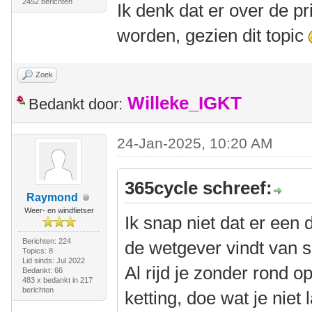
2452 berichten
Ik denk dat er over de p
worden, gezien dit topic
Zoek
Willeke_IGKT
Bedankt door:
24-Jan-2025, 10:20 AM
365cycle schreef:
Raymond
Weer- en windfietser
Ik snap niet dat er een 
Berichten: 224
de wetgever vindt van 
Topics: 8
Lid sinds: Jul 2022
Al rijd je zonder rond o
Bedankt: 66
483 x bedankt in 217
berichten
ketting, doe wat je niet 