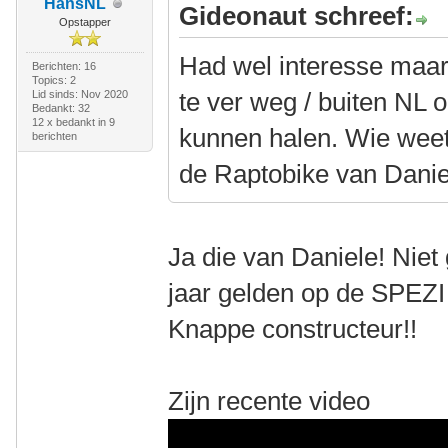
HansNL
Gideonaut schreef:
Opstapper
Had wel interesse maar 
Berichten: 16
Topics: 2
te ver weg / buiten NL
Lid sinds: Nov 2020
Bedankt: 32
12 x bedankt in 9
kunnen halen. Wie weet
berichten
de Raptobike van Danie
Ja die van Daniele! Nie
jaar gelden op de SPEZI
Knappe constructeur!!
Zijn recente video