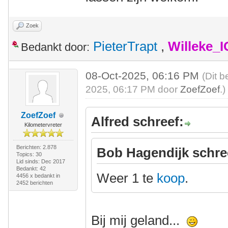
Zoek
PieterTrapt
,
Willeke_
Bedankt door:
08-Oct-2025, 06:16 PM
(Dit b
2025, 06:17 PM door
ZoefZoef
.)
ZoefZoef
Alfred schreef:
Kilometervreter
Berichten: 2.878
Bob Hagendijk schre
Topics: 30
Lid sinds: Dec 2017
Bedankt: 42
Weer 1 te
koop
.
4456 x bedankt in
2452 berichten
Bij mij geland...