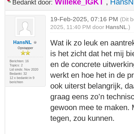
Willeke_IGKT
,
HansN
Bedankt door:
19-Feb-2025, 07:16 PM
(Dit 
2025, 11:40 PM door
HansNL
.)
Wat ik zo leuk en aantrekk
HansNL
Opstapper
is het zicht dat het mij b
Berichten: 16
en de concrete uitwerkin
Topics: 2
Lid sinds: Nov 2020
werkt en hoe het in de pra
Bedankt: 32
12 x bedankt in 9
berichten
ook uiterst belangrijk, d
graag eens zo’n technisc
gewoon mee te maken. Mi
tegen, zou kunnen.