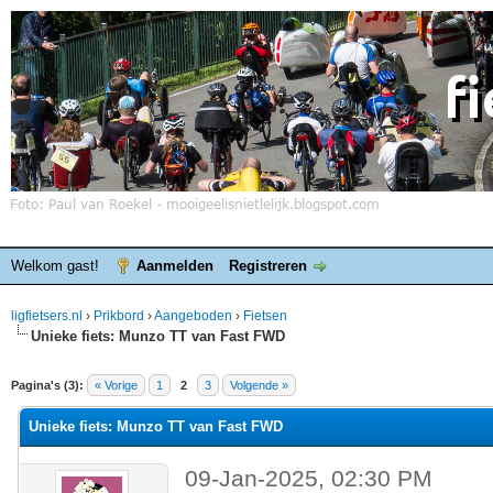
Welkom gast!
Aanmelden
Registreren
ligfietsers.nl
›
Prikbord
›
Aangeboden
›
Fietsen
Unieke fiets: Munzo TT van Fast FWD
elde waardering is 0
Pagina's (3):
« Vorige
1
2
3
Volgende »
Unieke fiets: Munzo TT van Fast FWD
09-Jan-2025, 02:30 PM