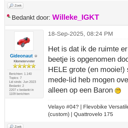
Zoek
Willeke_IGKT
Bedankt door:
18-Sep-2025, 08:24 PM
Het is dat ik de ruimte er
Gideonaut
beetje is opgenomen do
Kilometervreter
HELE grote (en mooie!) s
Berichten: 1.140
mede-lid heb mogen over
Topics: 7
Lid sinds: Jun 2023
Bedankt: 2
alleen op een Baron
2207 x bedankt in
1109 berichten
Velayo #
0
4?
| Flevobike Versati
(custom) | Quattrovelo 175
Zoek