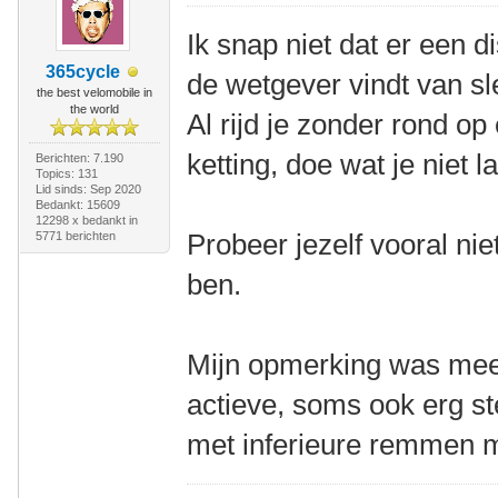
Ik snap niet dat er een d
365cycle
de wetgever vindt van s
the best velomobile in
the world
Al rijd je zonder rond op
ketting, doe wat je niet l
Berichten: 7.190
Topics: 131
Lid sinds: Sep 2020
Bedankt: 15609
12298 x bedankt in
Probeer jezelf vooral niet 
5771 berichten
ben.
Mijn opmerking was meer
actieve, soms ook erg ste
met inferieure remmen mo