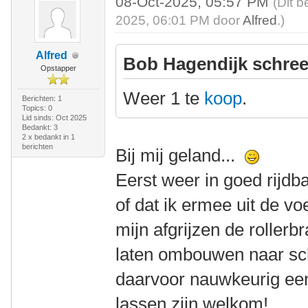
08-Oct-2025, 05:57 PM
(Dit b
2025, 06:01 PM door
Alfred
.)
Alfred
Bob Hagendijk schree
Opstapper
Weer 1 te
koop
.
Berichten: 1
Topics: 0
Lid sinds: Oct 2025
Bedankt: 3
2 x bedankt in 1
berichten
Bij mij geland...
Eerst weer in goed rijdb
of dat ik ermee uit de vo
mijn afgrijzen de rollerb
laten ombouwen naar sch
daarvoor nauwkeurig een
lassen zijn welkom!