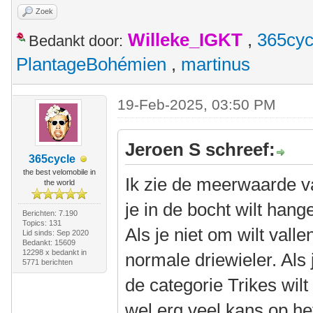
Zoek
Willeke_IGKT
,
365cyc
Bedankt door:
PlantageBohémien
,
martinus
19-Feb-2025, 03:50 PM
Jeroen S schreef:
365cycle
the best velomobile in
Ik zie de meerwaarde van
the world
je in de bocht wilt hang
Berichten: 7.190
Topics: 131
Als je niet om wilt vall
Lid sinds: Sep 2020
Bedankt: 15609
12298 x bedankt in
normale driewieler. Als 
5771 berichten
de categorie Trikes wil
wel erg veel kans op he