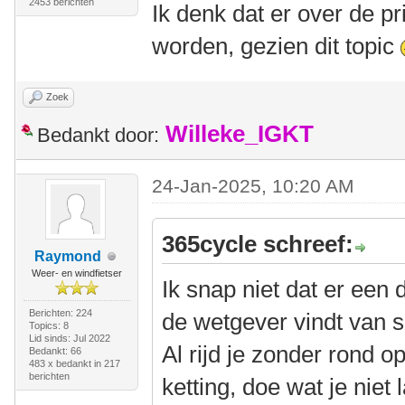
2453 berichten
Ik denk dat er over de p
worden, gezien dit topic
Zoek
Willeke_IGKT
Bedankt door:
24-Jan-2025, 10:20 AM
365cycle schreef:
Raymond
Weer- en windfietser
Ik snap niet dat er een 
Berichten: 224
de wetgever vindt van 
Topics: 8
Lid sinds: Jul 2022
Al rijd je zonder rond o
Bedankt: 66
483 x bedankt in 217
berichten
ketting, doe wat je niet 