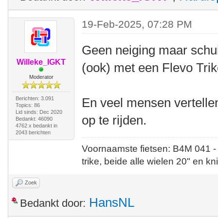
19-Feb-2025, 07:28 PM
Geen neiging maar schui
Willeke_IGKT
(ook) met een Flevo Trik
Moderator
Berichten: 3.091
En veel mensen vertellen 
Topics: 86
Lid sinds: Dec 2020
op te rijden.
Bedankt: 46090
4762 x bedankt in
2043 berichten
Voornaamste fietsen: B4M 041 -
trike, beide alle wielen 20" en kn
Zoek
HansNL
Bedankt door: