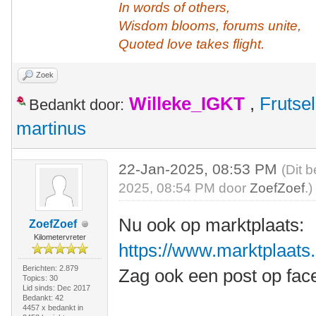
In words of others,
Wisdom blooms, forums unite,
Quoted love takes flight.
Zoek
Willeke_IGKT
,
Frutsel
Bedankt door:
martinus
22-Jan-2025, 08:53 PM
(Dit 
2025, 08:54 PM door
ZoefZoef
.)
Nu ook op marktplaats:
ZoefZoef
Kilometervreter
https://www.marktplaats.n
Berichten: 2.879
Zag ook een post op fac
Topics: 30
Lid sinds: Dec 2017
Bedankt: 42
4457 x bedankt in