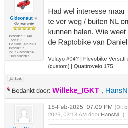
Had wel interesse maar t
Gideonaut
te ver weg / buiten NL 
Kilometervreter
kunnen halen. Wie weet 
Berichten: 1.140
de Raptobike van Daniel
Topics: 7
Lid sinds: Jun 2023
Bedankt: 2
2207 x bedankt in
1109 berichten
Velayo #
0
4?
| Flevobike Versati
(custom) | Quattrovelo 175
Zoek
Willeke_IGKT
,
HansN
Bedankt door:
18-Feb-2025, 07:09 PM
(Dit 
2025, 03:13 AM door
HansNL
.)