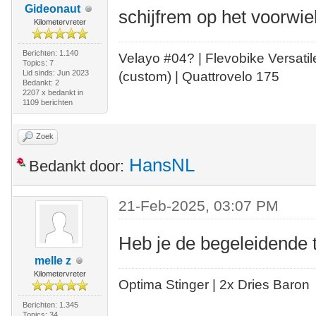
Gideonaut
schijfrem op het voorwiel
Kilometervreter
Berichten: 1.140
Velayo #
0
4?
| Flevobike Versati
Topics: 7
Lid sinds: Jun 2023
(custom) | Quattrovelo 175
Bedankt: 2
2207 x bedankt in
1109 berichten
Zoek
HansNL
Bedankt door:
21-Feb-2025, 03:07 PM
Heb je de begeleidende 
melle z
Kilometervreter
Optima Stinger |
2x Dries Baron
Berichten: 1.345
Topics: 34