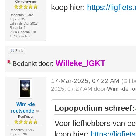
Kilometervreter
koop hier:
https://ligfie
Berichten: 2.364
Topics: 35
Lid sinds: Apr 2017
Bedankt: 1
2089 x bedankt in
1170 berichten
Zoek
Willeke_IGKT
Bedankt door:
17-Mar-2025, 07:22 AM
(Dit 
2025, 07:27 AM door
Wim -de r
Wim -de
Lopopodium schreef:
roetsende
Roeifietser
Voor liefhebbers van ee
Berichten: 7.596
koop hier:
https://ligfi
Topics: 190