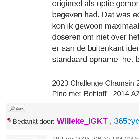
origineel als optie gemo
begeven had. Dat was ec
kon ik gewoon maximaal 
doseren om niet over het
er aan de buitenkant iden
standaard opname, het b
2020 Challenge Chamsin 2
Pino met Rohloff | 2014 
Zoek
Willeke_IGKT
,
365cyc
Bedankt door:
18-Feb-2025, 06:33 PM