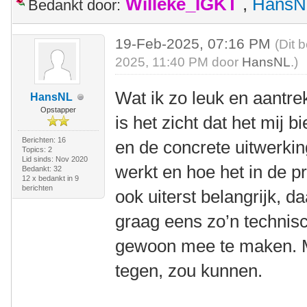
Willeke_IGKT
,
HansN
Bedankt door:
19-Feb-2025, 07:16 PM
(Dit 
2025, 11:40 PM door
HansNL
.)
Wat ik zo leuk en aantrekk
HansNL
Opstapper
is het zicht dat het mij b
Berichten: 16
en de concrete uitwerkin
Topics: 2
Lid sinds: Nov 2020
werkt en hoe het in de pra
Bedankt: 32
12 x bedankt in 9
berichten
ook uiterst belangrijk, d
graag eens zo’n technisc
gewoon mee te maken. Mi
tegen, zou kunnen.