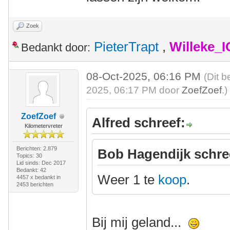
Zoek
PieterTrapt
,
Willeke_
Bedankt door:
08-Oct-2025, 06:16 PM
(Dit b
2025, 06:17 PM door
ZoefZoef
.)
ZoefZoef
Alfred schreef:
Kilometervreter
Berichten: 2.879
Bob Hagendijk schre
Topics: 30
Lid sinds: Dec 2017
Bedankt: 42
Weer 1 te
koop
.
4457 x bedankt in
2453 berichten
Bij mij geland...