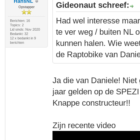
HansNL
Gideonaut schreef:
Opstapper
Had wel interesse maar 
Berichten: 16
Topics: 2
te ver weg / buiten NL
Lid sinds: Nov 2020
Bedankt: 32
12 x bedankt in 9
kunnen halen. Wie weet
berichten
de Raptobike van Danie
Ja die van Daniele! Nie
jaar gelden op de SPEZI
Knappe constructeur!!
Zijn recente video