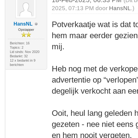
(Dit 
2025, 07:13 PM door
HansNL
.)
Potverkaatje wat is dat t
HansNL
Opstapper
hem maar eerder gezie
Berichten: 16
mij.
Topics: 2
Lid sinds: Nov 2020
Bedankt: 32
12 x bedankt in 9
berichten
Heb nog met de verkope
advertentie op “verlopen
degelijk verkocht aan e
Ooit, heul lang geleden
gezeten - nee niet eens 
en hem nooit vergeten.