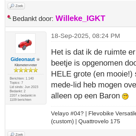
Zoek
Willeke_IGKT
Bedankt door:
18-Sep-2025, 08:24 PM
Het is dat ik de ruimte er
Gideonaut
beetje is opgenomen do
Kilometervreter
HELE grote (en mooie!) s
Berichten: 1.140
mede-lid heb mogen over
Topics: 7
Lid sinds: Jun 2023
Bedankt: 2
alleen op een Baron
2207 x bedankt in
1109 berichten
Velayo #
0
4?
| Flevobike Versati
(custom) | Quattrovelo 175
Zoek