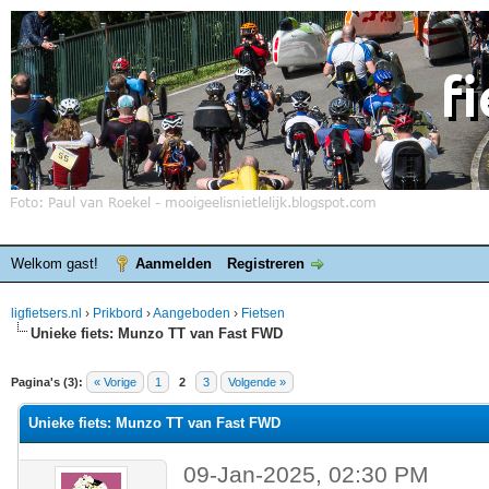
Welkom gast!
Aanmelden
Registreren
ligfietsers.nl
›
Prikbord
›
Aangeboden
›
Fietsen
Unieke fiets: Munzo TT van Fast FWD
elde waardering is 0
Pagina's (3):
« Vorige
1
2
3
Volgende »
Unieke fiets: Munzo TT van Fast FWD
09-Jan-2025, 02:30 PM