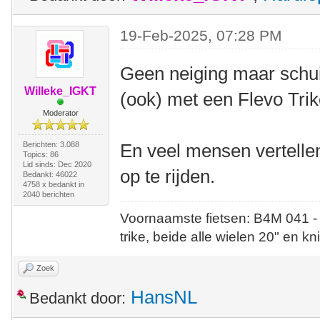
19-Feb-2025, 07:28 PM
Geen neiging maar schui
Willeke_IGKT
(ook) met een Flevo Trik
Moderator
Berichten: 3.088
En veel mensen vertellen 
Topics: 86
Lid sinds: Dec 2020
op te rijden.
Bedankt: 46022
4758 x bedankt in
2040 berichten
Voornaamste fietsen: B4M 041 -
trike, beide alle wielen 20" en kn
Zoek
HansNL
Bedankt door: