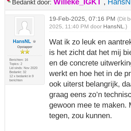
Willeke_IGKT
,
HansN
Bedankt door:
19-Feb-2025, 07:16 PM
(Dit 
2025, 11:40 PM door
HansNL
.)
Wat ik zo leuk en aantrekk
HansNL
Opstapper
is het zicht dat het mij b
Berichten: 16
en de concrete uitwerkin
Topics: 2
Lid sinds: Nov 2020
werkt en hoe het in de pra
Bedankt: 32
12 x bedankt in 9
berichten
ook uiterst belangrijk, d
graag eens zo’n technisc
gewoon mee te maken. Mi
tegen, zou kunnen.