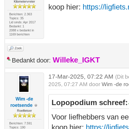
Kilometervreter
koop hier:
https://ligfie
Berichten: 2.363
Topics: 35
Lid sinds: Apr 2017
Bedankt: 1
2088 x bedankt in
1169 berichten
Zoek
Willeke_IGKT
Bedankt door:
17-Mar-2025, 07:22 AM
(Dit 
2025, 07:27 AM door
Wim -de r
Wim -de
Lopopodium schreef:
roetsende
Roeifietser
Voor liefhebbers van ee
Berichten: 7.591
koop hier:
https://ligfi
Topics: 190