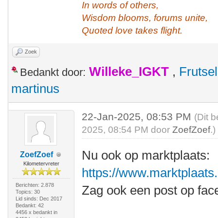
In words of others,
Wisdom blooms, forums unite,
Quoted love takes flight.
Zoek
Willeke_IGKT
,
Frutsel
Bedankt door:
martinus
22-Jan-2025, 08:53 PM
(Dit 
2025, 08:54 PM door
ZoefZoef
.)
Nu ook op marktplaats:
ZoefZoef
Kilometervreter
https://www.marktplaats.n
Berichten: 2.878
Zag ook een post op fac
Topics: 30
Lid sinds: Dec 2017
Bedankt: 42
4456 x bedankt in