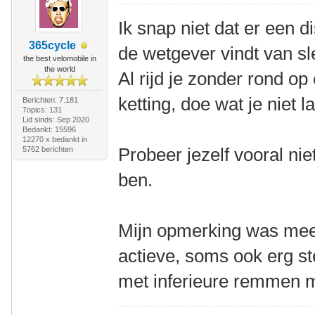
Ik snap niet dat er een d
365cycle
de wetgever vindt van s
the best velomobile in
the world
Al rijd je zonder rond op
ketting, doe wat je niet l
Berichten: 7.181
Topics: 131
Lid sinds: Sep 2020
Bedankt: 15596
12270 x bedankt in
Probeer jezelf vooral niet 
5762 berichten
ben.
Mijn opmerking was meer
actieve, soms ook erg ste
met inferieure remmen mo