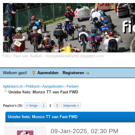
Welkom gast!
Aanmelden
Registreren
ligfietsers.nl
›
Prikbord
›
Aangeboden
›
Fietsen
Unieke fiets: Munzo TT van Fast FWD
elde waardering is 0
Pagina's (3):
« Vorige
1
2
3
Volgende »
Unieke fiets: Munzo TT van Fast FWD
09-Jan-2025, 02:30 PM