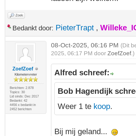
Zoek
PieterTrapt
,
Willeke_
Bedankt door:
08-Oct-2025, 06:16 PM
(Dit b
2025, 06:17 PM door
ZoefZoef
.)
ZoefZoef
Alfred schreef:
Kilometervreter
Berichten: 2.878
Bob Hagendijk schre
Topics: 30
Lid sinds: Dec 2017
Bedankt: 42
Weer 1 te
koop
.
4456 x bedankt in
2452 berichten
Bij mij geland...