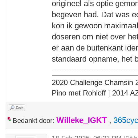
origineel als optie gemo
begeven had. Dat was ec
kon ik gewoon maximaal 
doseren om niet over het
er aan de buitenkant iden
standaard opname, het b
2020 Challenge Chamsin 2
Pino met Rohloff | 2014 
Zoek
Willeke_IGKT
,
365cyc
Bedankt door:
18-Feb-2025, 06:33 PM