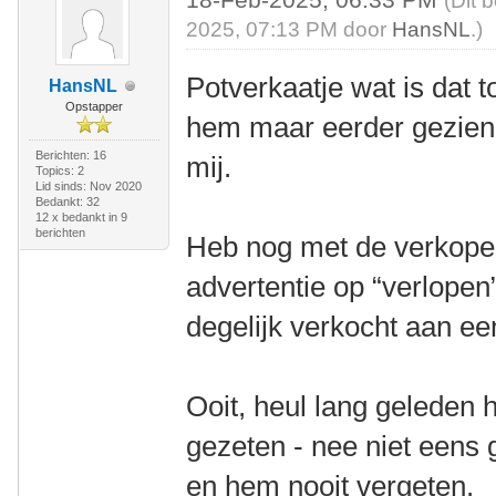
(Dit 
2025, 07:13 PM door
HansNL
.)
Potverkaatje wat is dat t
HansNL
Opstapper
hem maar eerder gezie
Berichten: 16
mij.
Topics: 2
Lid sinds: Nov 2020
Bedankt: 32
12 x bedankt in 9
berichten
Heb nog met de verkope
advertentie op “verlopen
degelijk verkocht aan e
Ooit, heul lang geleden
gezeten - nee niet eens 
en hem nooit vergeten.