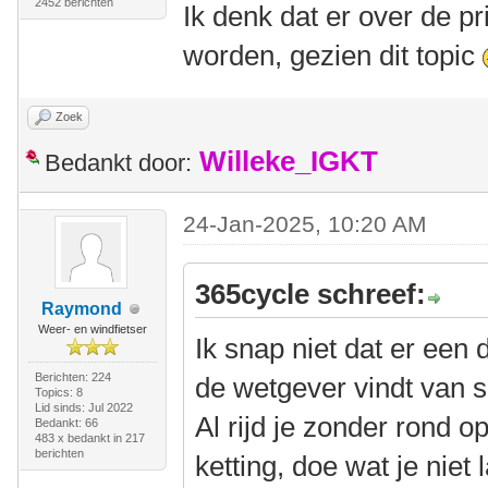
2452 berichten
Ik denk dat er over de p
worden, gezien dit topic
Zoek
Willeke_IGKT
Bedankt door:
24-Jan-2025, 10:20 AM
365cycle schreef:
Raymond
Weer- en windfietser
Ik snap niet dat er een 
Berichten: 224
de wetgever vindt van 
Topics: 8
Lid sinds: Jul 2022
Al rijd je zonder rond o
Bedankt: 66
483 x bedankt in 217
berichten
ketting, doe wat je niet 