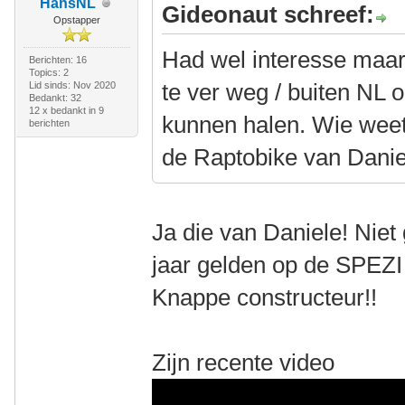
HansNL
Gideonaut schreef:
Opstapper
Had wel interesse maar 
Berichten: 16
Topics: 2
te ver weg / buiten NL
Lid sinds: Nov 2020
Bedankt: 32
12 x bedankt in 9
kunnen halen. Wie weet
berichten
de Raptobike van Danie
Ja die van Daniele! Nie
jaar gelden op de SPEZI
Knappe constructeur!!
Zijn recente video