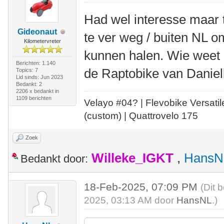
Had wel interesse maar t
Gideonaut
te ver weg / buiten NL 
Kilometervreter
kunnen halen. Wie weet 
Berichten: 1.140
de Raptobike van Daniel
Topics: 7
Lid sinds: Jun 2023
Bedankt: 2
2206 x bedankt in
1109 berichten
Velayo #
0
4?
| Flevobike Versati
(custom) | Quattrovelo 175
Zoek
Willeke_IGKT
,
HansN
Bedankt door:
18-Feb-2025, 07:09 PM
(Dit 
2025, 03:13 AM door
HansNL
.)