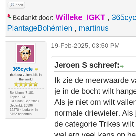
Zoek
Willeke_IGKT
,
365cyc
Bedankt door:
PlantageBohémien
,
martinus
19-Feb-2025, 03:50 PM
Jeroen S schreef:
365cycle
the best velomobile in
Ik zie de meerwaarde van
the world
je in de bocht wilt hang
Berichten: 7.181
Topics: 131
Als je niet om wilt vall
Lid sinds: Sep 2020
Bedankt: 15596
12270 x bedankt in
normale driewieler. Als 
5762 berichten
de categorie Trikes wil
wel erg veel kans op he