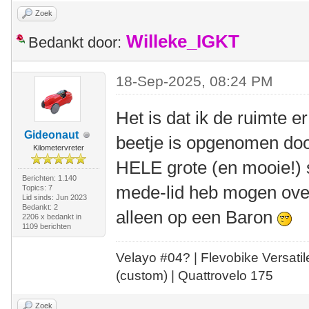
Zoek
Willeke_IGKT
Bedankt door:
18-Sep-2025, 08:24 PM
Het is dat ik de ruimte er
Gideonaut
beetje is opgenomen do
Kilometervreter
HELE grote (en mooie!) s
Berichten: 1.140
mede-lid heb mogen over
Topics: 7
Lid sinds: Jun 2023
Bedankt: 2
alleen op een Baron
2206 x bedankt in
1109 berichten
Velayo #
0
4?
| Flevobike Versati
(custom) | Quattrovelo 175
Zoek