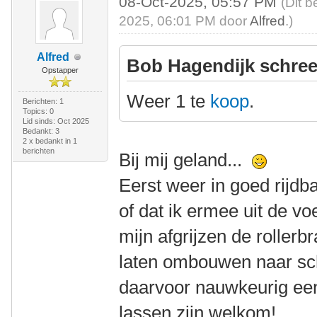
08-Oct-2025, 05:57 PM
(Dit b
2025, 06:01 PM door
Alfred
.)
Alfred
Bob Hagendijk schree
Opstapper
Weer 1 te
koop
.
Berichten: 1
Topics: 0
Lid sinds: Oct 2025
Bedankt: 3
2 x bedankt in 1
berichten
Bij mij geland...
Eerst weer in goed rijdb
of dat ik ermee uit de vo
mijn afgrijzen de rollerb
laten ombouwen naar sch
daarvoor nauwkeurig een
lassen zijn welkom!