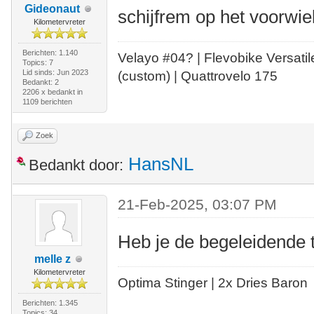
Gideonaut
schijfrem op het voorwiel
Kilometervreter
Berichten: 1.140
Velayo #
0
4?
| Flevobike Versati
Topics: 7
Lid sinds: Jun 2023
(custom) | Quattrovelo 175
Bedankt: 2
2206 x bedankt in
1109 berichten
Zoek
HansNL
Bedankt door:
21-Feb-2025, 03:07 PM
Heb je de begeleidende 
melle z
Kilometervreter
Optima Stinger |
2x Dries Baron
Berichten: 1.345
Topics: 34