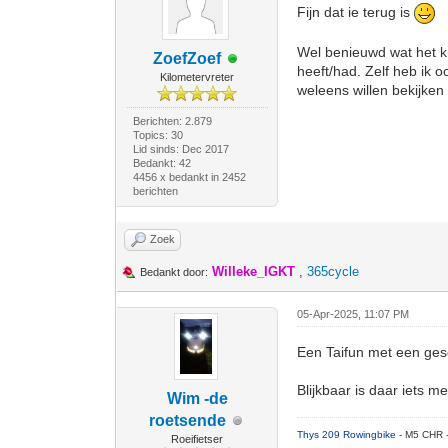
Fijn dat ie terug is
Wel benieuwd wat het kr
ZoefZoef
heeft/had. Zelf heb ik oo
Kilometervreter
weleens willen bekijken 
Berichten: 2.879
Topics: 30
Lid sinds: Dec 2017
Bedankt: 42
4456 x bedankt in 2452
berichten
Zoek
Willeke_IGKT
,
365cycle
Bedankt door:
05-Apr-2025, 11:07 PM
Een Taifun met een gesch
Blijkbaar is daar iets m
Wim -de
roetsende
Thys 209 Rowingbike
- M5 CHR 
Roeifietser