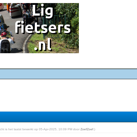
richt is het laatst bewerkt op 05-Apr-2025, 10:09 PM door
ZoefZoef
.)