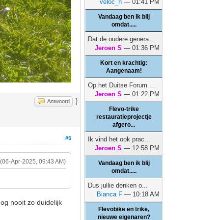
veloc_h
— 01:41 PM
Vandaag ben ik blij
omdat.....
Dat de oudere genera...
Jeroen S
— 01:36 PM
Kort en krachtig:
Aangenaam!
Op het Duitse Forum ...
Jeroen S
— 01:22 PM
}
Antwoord
Flevo-trike
restauratieprojectje
afgero...
#5
Ik vind het ook prac...
Jeroen S
— 12:58 PM
(06-Apr-2025, 09:43 AM)
Vandaag ben ik blij
omdat.....
Dus jullie denken o...
Bianca F
— 10:18 AM
og nooit zo duidelijk
Flevobike en trike,
nieuwe eigenaren?