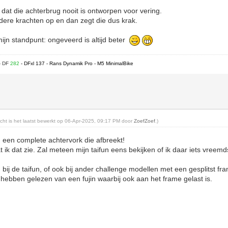
 dat die achterbrug nooit is ontworpen voor vering.
dere krachten op en dan zegt die dus krak.
mijn standpunt: ongeveerd is altijd beter
- DF
282
- DFxl 137 - Rans Dynamik Pro - M5 MinimalBike
richt is het laatst bewerkt op 06-Apr-2025, 09:17 PM door
ZoefZoef
.)
n een complete achtervork die afbreekt!
t ik dat zie. Zal meteen mijn taifun eens bekijken of ik daar iets vreemd
 bij de taifun, of ook bij ander challenge modellen met een gesplitst f
hebben gelezen van een fujin waarbij ook aan het frame gelast is.