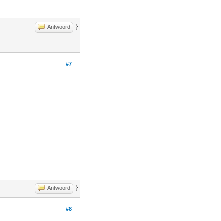
}
Antwoord
#7
}
Antwoord
#8