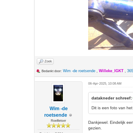
Zoek
Wim -de roetsende
,
Willeke_IGKT
,
365
Bedankt door:
06-Apr-2025, 10:08 AM
datakneder schreef:
Dit is een foto van he
Wim -de
roetsende
Roeifietser
Dankjewel. Eindelijk een
gezien.