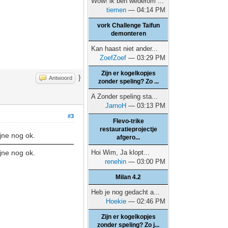
Wow! ik ben wederom ...
tiemen
— 04:14 PM
vork Challenge Taifun
demonteren
Kan haast niet ander...
ZoefZoef
— 03:29 PM
Zijn er kogelkopjes
}
Antwoord
zonder speling? Zo ...
A Zonder speling sta...
JarnoH
— 03:13 PM
#3
Flevo-trike
restauratieprojectje
jne nog ok.
afgero...
jne nog ok.
Hoi Wim, Ja klopt...
renehin
— 03:00 PM
Milan 4.2
Heb je nog gedacht a...
Hoekie
— 02:46 PM
Zijn er kogelkopjes
zonder speling? Zo j...