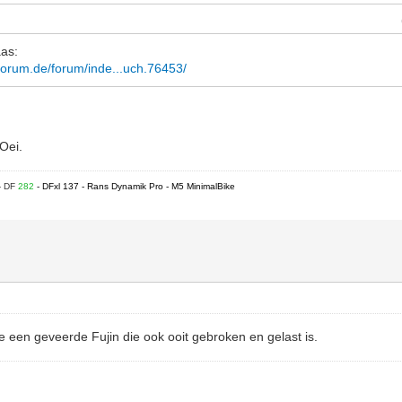
aas:
forum.de/forum/inde...uch.76453/
 Oei.
- DF
282
- DFxl 137 - Rans Dynamik Pro - M5 MinimalBike
 een geveerde Fujin die ook ooit gebroken en gelast is.