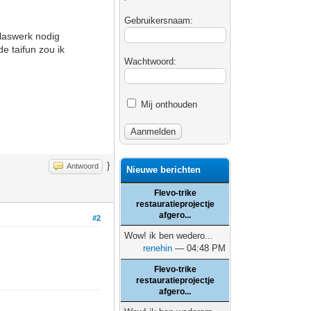
Gebruikersnaam:
 laswerk nodig
de taifun zou ik
Wachtwoord:
Mij onthouden
}
Antwoord
Nieuwe berichten
Flevo-trike
restauratieprojectje
afgero...
#2
Wow! ik ben wedero...
renehin
— 04:48 PM
Flevo-trike
restauratieprojectje
afgero...