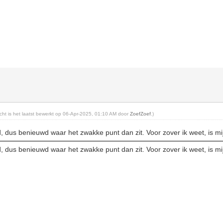
richt is het laatst bewerkt op 06-Apr-2025, 01:10 AM door
ZoefZoef
.)
, dus benieuwd waar het zwakke punt dan zit. Voor zover ik weet, is mi
, dus benieuwd waar het zwakke punt dan zit. Voor zover ik weet, is mi