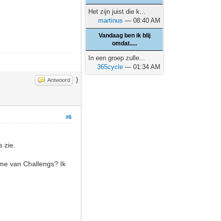
Het zijn juist die k...
martinus
— 08:40 AM
Vandaag ben ik blij
omdat.....
In een groep zulle...
365cycle
— 01:34 AM
}
Antwoord
#6
s zie.
rame van Challengs? Ik