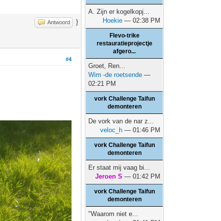
A. Zijn er kogelkopj...
Hoekie
— 02:38 PM
}
Antwoord
Flevo-trike
restauratieprojectje
afgero...
#4
Groet, Ren...
Wim -de roetsende
—
02:21 PM
vork Challenge Taifun
demonteren
De vork van de nar z...
veloc_h
— 01:46 PM
vork Challenge Taifun
demonteren
Er staat mij vaag bi...
Jeroen S
— 01:42 PM
vork Challenge Taifun
demonteren
"Waarom niet e...