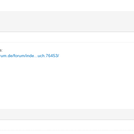
s:
orum.de/forum/inde...uch.76453/