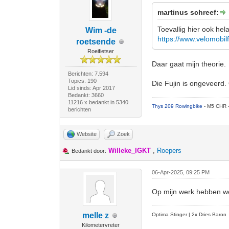
martinus schreef:
Toevallig hier ook hel
Wim -de
https://www.velomobil
roetsende
Roeifietser
Daar gaat mijn theorie.
Berichten: 7.594
Topics: 190
Die Fujin is ongeveerd.
Lid sinds: Apr 2017
Bedankt: 3660
11216 x bedankt in 5340
Thys 209 Rowingbike
- M5 CHR 
berichten
Website
Zoek
Willeke_IGKT
,
Roepers
Bedankt door:
06-Apr-2025, 09:25 PM
Op mijn werk hebben we
melle z
Optima Stinger |
2x Dries Baron
Kilometervreter