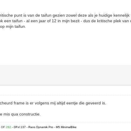
itische punt is van de taifun gezien zowel deze als je huidige kennelijk
k een taifun - al een jaar of 12 in mijn bezit - dus de kritische plek van 
op mijn taifun.
eurd frame is er volgens mij altijd eentje die geveerd is.
ee mis qua constructie.
- DF
282
- DFxl 137 - Rans Dynamik Pro - M5 MinimalBike