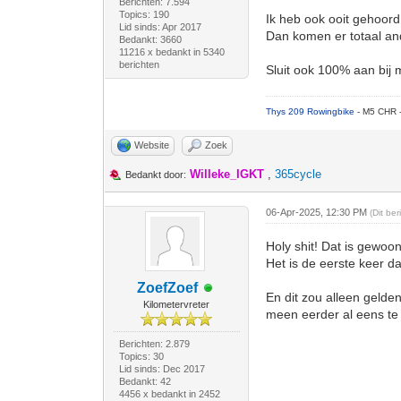
Berichten: 7.594
Topics: 190
Ik heb ook ooit gehoord
Lid sinds: Apr 2017
Dan komen er totaal an
Bedankt: 3660
11216 x bedankt in 5340
berichten
Sluit ook 100% aan bij 
Thys 209 Rowingbike
- M5 CHR 
Website
Zoek
Willeke_IGKT
,
365cycle
Bedankt door:
06-Apr-2025, 12:30 PM
(Dit be
Holy shit! Dat is gewoo
Het is de eerste keer da
ZoefZoef
En dit zou alleen gelden
Kilometervreter
meen eerder al eens te 
Berichten: 2.879
Topics: 30
Lid sinds: Dec 2017
Bedankt: 42
4456 x bedankt in 2452