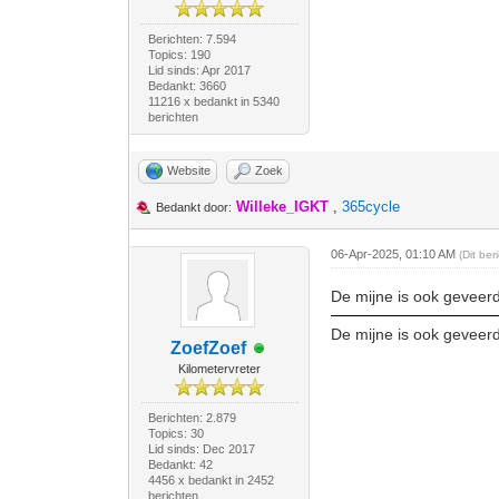
Berichten: 7.594
Topics: 190
Lid sinds: Apr 2017
Bedankt: 3660
11216 x bedankt in 5340
berichten
Website
Zoek
Willeke_IGKT
,
365cycle
Bedankt door:
06-Apr-2025, 01:10 AM
(Dit be
De mijne is ook geveerd
De mijne is ook geveerd
ZoefZoef
Kilometervreter
Berichten: 2.879
Topics: 30
Lid sinds: Dec 2017
Bedankt: 42
4456 x bedankt in 2452
berichten