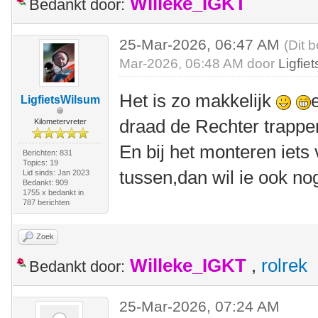
Willeke_IGKT
Bedankt door:
25-Mar-2026, 06:47 AM
(Dit 
Mar-2026, 06:48 AM door
Ligfie
Het is zo makkelijk
LigfietsWilsum
draad de Rechter trappe
Kilometervreter
En bij het monteren iets 
Berichten: 831
Topics: 19
tussen,dan wil ie ook no
Lid sinds: Jan 2023
Bedankt: 909
1755 x bedankt in
787 berichten
Zoek
Willeke_IGKT
,
rolrek
Bedankt door:
25-Mar-2026, 07:24 AM