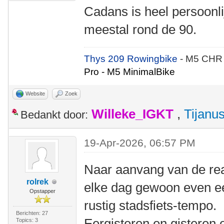
Cadans is heel persoonlij
meestal rond de 90.
Thys 209 Rowingbike
- M5 CHR
Pro - M5 MinimalBike
Website
Zoek
Willeke_IGKT
,
Tijanu
Bedankt door:
19-Apr-2026, 06:57 PM
Naar aanvang van de rea
rolrek
elke dag gewoon even ee
Opstapper
rustig stadsfiets-tempo.
Berichten: 27
Eergisteren en gisteren
Topics: 3