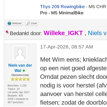
Thys 209 Rowingbike
- M5 CHR
Pro - M5 MinimalBike
Website
Zoek
Willeke_IGKT
,
Niels 
Bedankt door:
17-Apr-2026, 08:57 AM
Met Wim eens; knieklach
Niels van der
op een niet goed afgestel
Wal
Omdat pezen slecht door
Kilometervreter
nodig is voor herstel (a
Berichten: 1.230
Topics: 16
aanvoer van herstel celle
Lid sinds: Apr 2017
Bedankt: 405
2439 x bedankt in
fietsen; zodat de doorblo
957 berichten