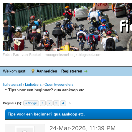
Welkom gast!
Aanmelden
Registreren
ligfietsers.nl
›
Ligfietsers
›
Open tweewielers
Tips voor een beginner? qua aankoop etc.
elde waardering is 0
Pagina's (5):
« Vorige
1
2
3
4
5
Tips voor een beginner? qua aankoop etc.
24-Mar-2026, 11:39 PM