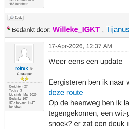
486 berichten
Zoek
Willeke_IGKT
,
Tijanu
Bedankt door:
17-Apr-2026, 12:37 AM
Weer eens een update
rolrek
Opstapper
Eergisteren ben ik naar 
Berichten: 27
deze route
Topics: 3
Lid sinds: Mar 2026
Bedankt: 167
Op de heenweg ben ik l
87 x bedankt in 27
berichten
tegengekomen, een wit-g
snoek? er zat een deuk 