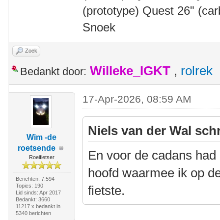
(prototype) Quest 26" (ca
Snoek
Zoek
Willeke_IGKT
,
rolrek
Bedankt door:
17-Apr-2026, 08:59 AM
Niels van der Wal sch
Wim -de
roetsende
En voor de cadans had i
Roeifietser
hoofd waarmee ik op de
Berichten: 7.594
Topics: 190
fietste.
Lid sinds: Apr 2017
Bedankt: 3660
11217 x bedankt in
5340 berichten