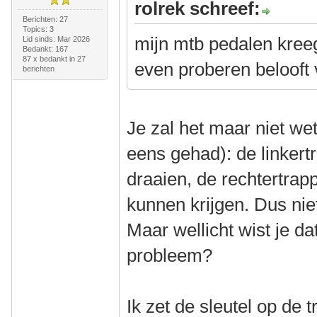
rolrek schreef:
Berichten: 27
Topics: 3
mijn mtb pedalen kreeg
Lid sinds: Mar 2026
Bedankt: 167
87 x bedankt in 27
even proberen belooft 
berichten
Je zal het maar niet wet
eens gehad): de linkert
draaien, de rechtertrapp
kunnen krijgen. Dus niet
Maar wellicht wist je da
probleem?
Ik zet de sleutel op de 