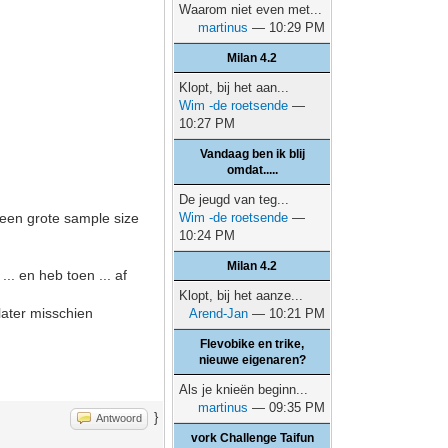
Waarom niet even met...
martinus
— 10:29 PM
Milan 4.2
Klopt, bij het aan...
Wim -de roetsende
—
10:27 PM
Vandaag ben ik blij
omdat.....
De jeugd van teg...
 een grote sample size
Wim -de roetsende
—
10:24 PM
Milan 4.2
... en heb toen ... af
Klopt, bij het aanze...
later misschien
Arend-Jan
— 10:21 PM
Flevobike en trike,
nieuwe eigenaren?
Als je knieën beginn...
martinus
— 09:35 PM
}
Antwoord
vork Challenge Taifun