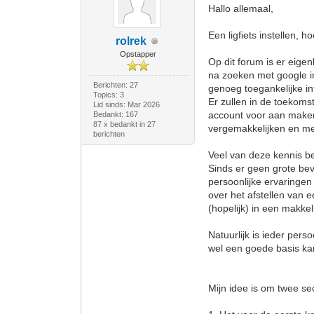
Hallo allemaal,
Een ligfiets instellen, h
rolrek
Opstapper
Op dit forum is er eigen
na zoeken met google in 
Berichten: 27
genoeg toegankelijke inf
Topics: 3
Er zullen in de toekom
Lid sinds: Mar 2026
account voor aan maken,
Bedankt: 167
87 x bedankt in 27
vergemakkelijken en me
berichten
Veel van deze kennis bes
Sinds er geen grote bev
persoonlijke ervaringe
over het afstellen van e
(hopelijk) in een makkel
Natuurlijk is ieder per
wel een goede basis ka
Mijn idee is om twee se