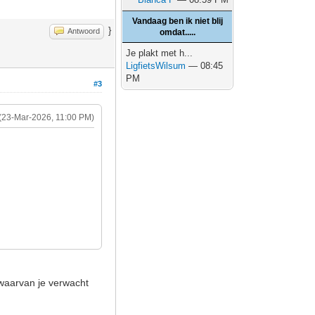
Vandaag ben ik niet blij
}
Antwoord
omdat.....
Je plakt met h...
LigfietsWilsum
— 08:45
PM
#3
(23-Mar-2026, 11:00 PM)
e waarvan je verwacht