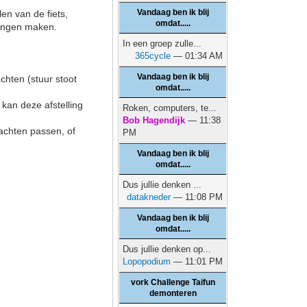
Vandaag ben ik blij
en van de fiets,
omdat.....
lingen maken.
In een groep zulle...
365cycle
— 01:34 AM
Vandaag ben ik blij
chten (stuur stoot
omdat.....
 kan deze afstelling
Roken, computers, te...
Bob Hagendijk
— 11:38
achten passen, of
PM
Vandaag ben ik blij
omdat.....
Dus jullie denken ...
datakneder
— 11:08 PM
Vandaag ben ik blij
omdat.....
Dus jullie denken op...
Lopopodium
— 11:01 PM
vork Challenge Taifun
demonteren