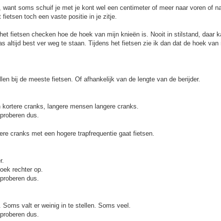
p, want soms schuif je met je kont wel een centimeter of meer naar voren of n
t fietsen toch een vaste positie in je zitje.
s het fietsen checken hoe de hoek van mijn knieën is. Nooit in stilstand, daar 
as altijd best ver weg te staan. Tijdens het fietsen zie ik dan dat de hoek van
tellen bij de meeste fietsen. Of afhankelijk van de lengte van de berijder.
 kortere cranks, langere mensen langere cranks.
itproberen dus.
tere cranks met een hogere trapfrequentie gaat fietsen.
r.
hoek rechter op.
itproberen dus.
s. Soms valt er weinig in te stellen. Soms veel.
itproberen dus.