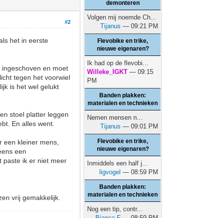
demonteren
Volgen mij noemde Ch...
#2
Tijanus
— 09:21 PM
als het in eerste
Flevobike en trike,
nieuwe eigenaren?
Ik had op de flevobi...
den ingeschoven en moet
Willeke_IGKT
— 09:15
icht tegen het voorwiel
PM
jk is het wel gelukt
Banden plakken:
materialen en technieken
Een stoel platter leggen
Nemen mensen n...
bt. En alles went.
Tijanus
— 09:01 PM
Flevobike en trike,
or een kleiner mens,
nieuwe eigenaren?
neens een
paste ik er niet meer
Inmiddels een half j...
ligvogel
— 08:59 PM
Banden plakken:
materialen en technieken
en vrij gemakkelijk.
Nog een tip, contr...
Bianca F
— 08:59 PM