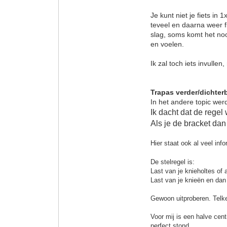
Je kunt niet je fiets in
teveel en daarna weer f
slag, soms komt het noo
en voelen.
Ik zal toch iets invulle
Trapas verder/dichterb
In het andere topic wer
Ik dacht dat de regel
Als je de bracket dan
Hier staat ook al veel inf
De stelregel is:
Last van je knieholtes of 
Last van je knieën en dan 
Gewoon uitproberen. Telke
Voor mij is een halve cen
perfect stond.