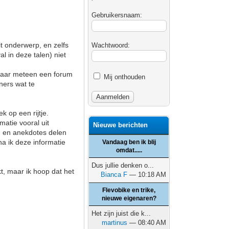
Gebruikersnaam:
it onderwerp, en zelfs
Wachtwoord:
l in deze talen) niet
 daar meteen een forum
Mij onthouden
ners wat te
k op een rijtje.
matie vooral uit
Nieuwe berichten
n en anekdotes delen
rna ik deze informatie
Vandaag ben ik blij
omdat.....
Dus jullie denken o...
t, maar ik hoop dat het
Bianca F
— 10:18 AM
Flevobike en trike,
nieuwe eigenaren?
Het zijn juist die k...
martinus
— 08:40 AM