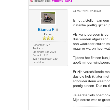
Willeke_IGKT
Bedankt door:
24-Mar-2026, 12:40 AM
Is het afstellen van een 
instantie prettig lijkt en
Bianca F
Als korte persoon is ee
Fietser
dus worden afgezaagd (d
aan waardoor sturen moe
Berichten: 177
maar er waren heel wat r
Topics: 4
Lid sinds: Sep 2024
Bedankt: 218
Tijdens het fietsen kun j
526 x bedankt in 180
geeft minder windweerst
berichten
Er zijn verschillende ma
dus die heb ik later me
schoudersteun waardoor
prettig tussen. Dus nu 
Je eerste fiets hoeft o
Mijn eerste was te groo