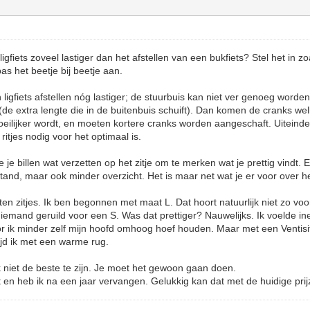
ligfiets zoveel lastiger dan het afstellen van een bukfiets? Stel het in zo
 pas het beetje bij beetje aan.
n ligfiets afstellen nóg lastiger; de stuurbuis kan niet ver genoeg wor
e extra lengte die in de buitenbuis schuift). Dan komen de cranks well
ilijker wordt, en moeten kortere cranks worden aangeschaft. Uiteindeli
itjes nodig voor het optimaal is.
e je billen wat verzetten op het zitje om te merken wat je prettig vindt. 
and, maar ook minder overzicht. Het is maar net wat je er voor over he
ten zitjes. Ik ben begonnen met maat L. Dat hoort natuurlijk niet zo vo
t iemand geruild voor een S. Was dat prettiger? Nauwelijks. Ik voelde i
 ik minder zelf mijn hoofd omhoog hoef houden. Maar met een Ventisit 
rijd ik met een warme rug.
ok niet de beste te zijn. Je moet het gewoon gaan doen.
t en heb ik na een jaar vervangen. Gelukkig kan dat met de huidige prijz