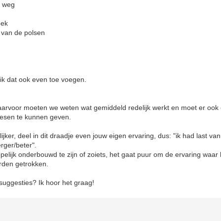
er weg
oek
 van de polsen
 ik dat ook even toe voegen.
, daarvoor moeten we weten wat gemiddeld redelijk werkt en moet er ook
iesen te kunnen geven.
ijker, deel in dit draadje even jouw eigen ervaring, dus: "ik had last van 
rger/beter".
ppelijk onderbouwd te zijn of zoiets, het gaat puur om de ervaring waar 
rden getrokken.
 suggesties? Ik hoor het graag!