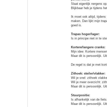
Slaat eigenlijk nergens o
Blijkbaar heb je tijdens he
Ik moet ook altijd, tijden
maken. Dan lijkt mijn trap
goed is.
Trapas hoger/lager:
Is in principe niet in te s
Kortere/langere cranks:
Mijn idee: Kortere mensen
Maar dit is persoonlijk. U
De regel is dat je met kor
Zithoek: steiler/vlakker:
Wil je snel: zithoek vlakke
Wil je meer overzicht: zit
Maar dit is persoonlijk. U
Stuurpositie:
Is afhankelijk van de fiet
Maar dit is persoonlijk. U