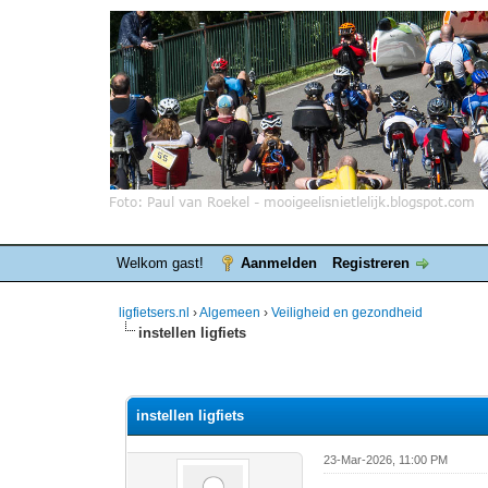
Welkom gast!
Aanmelden
Registreren
ligfietsers.nl
›
Algemeen
›
Veiligheid en gezondheid
instellen ligfiets
0 stemmen - gemiddelde waardering is 0
1
2
3
4
5
instellen ligfiets
23-Mar-2026, 11:00 PM