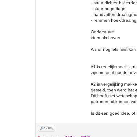
- stuur dichter bij/verd
- stuur hoger/lager
- handvatten draaing/h
- remmen hoek/draaing
Onderstuur:
idem als boven
Als er nog iets mist kan
#1 is redelijk moeilijk
zijn om echt goede adv
#2 is vergelijking makkel
gesteld, toen werd het e
Dit hoeft niet wetescha
patronen uit kunnen wo
Is dit een goed idee, of
Zoek