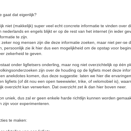
oe gaat dat eigenlijk?
lijk niet (makkelijk) super veel echt concrete informatie te vinden over d
nederlands en engels blijkt er op de rest van het internet (in ieder geva
ormatie te zijn.
st zeker nog mensen zijn die deze informatie zoeken, maar niet per-se
 persoonlijk zie ik hier dus een mogelijkheid om de opstap voor begin
er zekerheid te geven.
taat onder ligfietsers onderling, maar nog niet overzichtelijk op één ple
olkingsonderzoeken zijn over de houding op de ligfiets moet deze infor
n en anekdotes komen, dus deze suggestie: laten we hier die ervaringe
en ligfiets (of dit nou een open tweewieler, trike, of velomobiel is), waa
ijk overzicht kan verwerken. Dat overzicht zet ik dan hier boven neer.
soon uniek, dus zal er geen enkele harde richtlijn kunnen worden gemaak
n zijn voor experimenteren.
cties te maken: