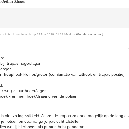
, Optima Stinger
richt is het laatst bewerkt op 24-Mar-2026, 04:27 AM door
Wim -de roetsende
.)
en:
rbij -trapas hoger/lager
langer
ker -heuphoek kleiner/groter (combinatie van zithoek en trapas positie)
d:
rder weg -stuur hoger/lager
/hoek -remmen hoek/draaing van de polsen
ts is niet zo ingewikkeld. Je zet de trapas zo goed mogelijk op de lengt
 je fietsen en daarna ga je pas echt afstellen.
 alles wat jij hierboven als punten hebt genoemd.