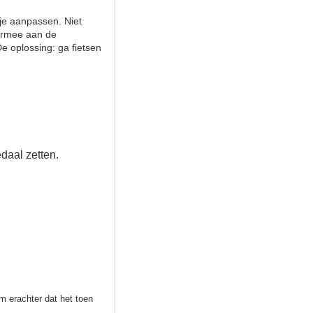
a je aanpassen. Niet
 ermee aan de
e oplossing: ga fietsen
edaal zetten.
m erachter dat het toen