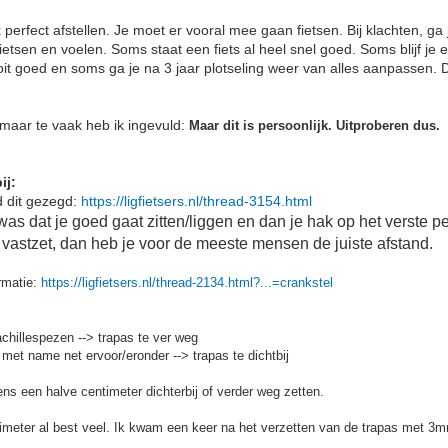
 1x perfect afstellen. Je moet er vooral mee gaan fietsen. Bij klachten, g
ietsen en voelen. Soms staat een fiets al heel snel goed. Soms blijf je
it goed en soms ga je na 3 jaar plotseling weer van alles aanpassen. D
n, maar te vaak heb ik ingevuld:
Maar dit is persoonlijk. Uitproberen dus.
ij:
d dit gezegd:
https://ligfietsers.nl/thread-3154.html
 was dat je goed gaat zitten/liggen en dan je hak op het verste p
 vastzet, dan heb je voor de meeste mensen de juiste afstand.
ormatie:
https://ligfietsers.nl/thread-2134.html?...=crankstel
achillespezen --> trapas te ver weg
met name net ervoor/eronder --> trapas te dichtbij
ns een halve centimeter dichterbij of verder weg zetten.
timeter al best veel. Ik kwam een keer na het verzetten van de trapas met 3m