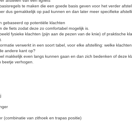
er afstellen van een ligfiets
 basisregels te maken die een goede basis geven voor het verder afstell
er dus gemakkelijk op pad kunnen en dan later meer specifieke afstel
en gebaseerd op potentiële klachten
n de fiets zodat deze zo comfortabel mogelijk is.
beeld fysieke klachten (pijn aan de pezen van de knie) of praktische kla
).
rmatie verwerkt in een soort tabel, voor elke afstelling: welke klachten
de andere kant op?
el makkelijk even langs kunnen gaan en dan zich bedenken of deze kl
 beetje verhogen.
j
anger
er (combinatie van zithoek en trapas positie)
: