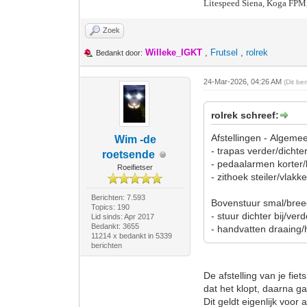
Litespeed Siena, Koga FPM
Zoek
Willeke_IGKT
,
Frutsel
,
rolrek
Bedankt door:
24-Mar-2026, 04:26 AM
(Dit be
rolrek schreef:
Afstellingen - Algeme
Wim -de
- trapas verder/dichte
roetsende
- pedaalarmen korter/
Roeifietser
- zithoek steiler/vlak
Berichten: 7.593
Bovenstuur smal/bree
Topics: 190
- stuur dichter bij/ve
Lid sinds: Apr 2017
Bedankt: 3655
- handvatten draaing
11214 x bedankt in 5339
berichten
De afstelling van je fie
dat het klopt, daarna ga
Dit geldt eigenlijk voor