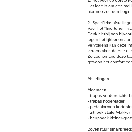
1. Het voor de eerste ke
Het idee is om een stel
hiermee zou een beginn
2. Specifieke afstelling
Voor het "fine-tunen" va
Denk hierbij aan bijvoor
tegen het lijf/benen aan
Vervolgens kan deze info
veroorzaken de ene of 
Zo zou iemand deze tab
gewoon het comfort een
Afstellingen:
Algemeen:
- trapas verder/dichterbi
- trapas hoger/lager
- pedaalarmen korter/l
- zithoek steiler/vlakker
- heuphoek kleiner/grot
Bovenstuur smal/breed