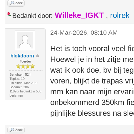
Zoek
Willeke_IGKT
,
rolrek
Bedankt door:
24-Mar-2026, 08:10 AM
Het is toch vooral veel f
blokdoorn
Hoewel je in het zitje m
Toerder
wat ik ook doe, bv bij te
Berichten: 524
voren, blijkt de trapas v
Topics: 10
Lid sinds: Mar 2021
Bedankt: 206
mm kan naar mijn ervari
1189 x bedankt in 505
berichten
onbekommerd 350km fiet
pijnlijke blessures na sl
Zoek