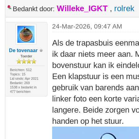
Willeke_IGKT
,
rolrek
Bedankt door:
24-Mar-2026, 09:47 AM
Als de trapasbuis eenma
De tovenaar
ik daar niets meer aan. M
Toerder
bovenstuur kan ik einde
Berichten: 512
Een klapstuur is een mus
Topics: 15
Lid sinds: Apr 2021
Bedankt: 269
gebruik van barends aan
1538 x bedankt in
477 berichten
linker foto een korte var
langere. Beide zorgen vo
handen op het stuur.