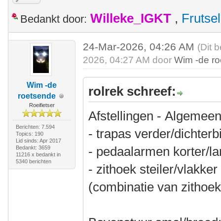
Willeke_IGKT
,
Frutsel
Bedankt door:
24-Mar-2026, 04:26 AM
(Dit 
2026, 04:27 AM door
Wim -de r
Wim -de
rolrek schreef:
roetsende
Roeifietser
Afstellingen - Algemeen
Berichten: 7.594
- trapas verder/dichterb
Topics: 190
Lid sinds: Apr 2017
- pedaalarmen korter/l
Bedankt: 3659
11216 x bedankt in
5340 berichten
- zithoek steiler/vlakke
(combinatie van zithoek