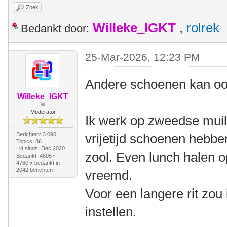
Zoek
Willeke_IGKT
,
rolrek
Bedankt door:
25-Mar-2026, 12:23 PM
Andere schoenen kan oo
Willeke_IGKT
Moderator
Ik werk op zweedse muil
Berichten: 3.090
vrijetijd schoenen hebb
Topics: 86
Lid sinds: Dec 2020
zool. Even lunch halen 
Bedankt: 46057
4760 x bedankt in
2042 berichten
vreemd.
Voor een langere rit zou 
instellen.