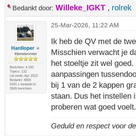
Willeke_IGKT
,
rolrek
Bedankt door:
25-Mar-2026, 11:22 AM
Ik heb de QV met de twe
Hardloper
Misschien verwacht je da
Kilometervreter
het stoeltje zit wel goed.
Berichten: 4.192
Topics: 132
aanpassingen tussendoor
Lid sinds: Apr 2023
Bedankt: 4665
bij 1 van de 2 kappen gr
5491 x bedankt in
3565 berichten
staan. Dus het instellen 
proberen wat goed voelt
Geduld en respect voor d