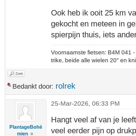
Ook heb ik ooit 25 km va
gekocht en meteen in g
spierpijn thuis, iets an
Voornaamste fietsen: B4M 041 -
trike, beide alle wielen 20" en kn
Zoek
rolrek
Bedankt door:
25-Mar-2026, 06:33 PM
Hangt veel af van je leeft
PlantageBohé
veel eerder pijn op dru
mien