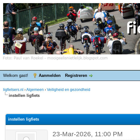
Welkom gast!
Aanmelden
Registreren
ligfietsers.nl
›
Algemeen
›
Veiligheid en gezondheid
instellen ligfiets
elde waardering is 0
instellen ligfiets
23-Mar-2026, 11:00 PM