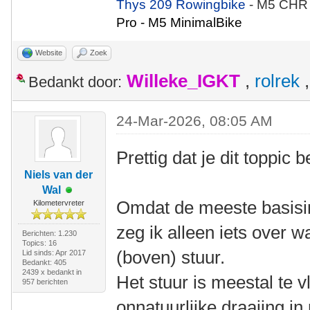
Thys 209 Rowingbike
- M5 CHR
Pro - M5 MinimalBike
Website
Zoek
Willeke_IGKT
,
rolrek
Bedankt door:
24-Mar-2026, 08:05 AM
Prettig dat je dit toppic
Niels van der
Wal
Omdat de meeste basisins
Kilometervreter
zeg ik alleen iets over wa
Berichten: 1.230
Topics: 16
(boven) stuur.
Lid sinds: Apr 2017
Bedankt: 405
2439 x bedankt in
Het stuur is meestal te 
957 berichten
onnatuurlijke draaiing in