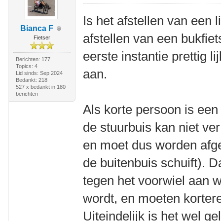
Is het afstellen van een l
Bianca F
afstellen van een bukfiets
Fietser
eerste instantie prettig li
Berichten: 177
Topics: 4
aan.
Lid sinds: Sep 2024
Bedankt: 218
527 x bedankt in 180
berichten
Als korte persoon is een l
de stuurbuis kan niet v
en moet dus worden afge
de buitenbuis schuift). 
tegen het voorwiel aan w
wordt, en moeten korter
Uiteindelijk is het wel g