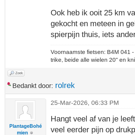
Ook heb ik ooit 25 km va
gekocht en meteen in g
spierpijn thuis, iets an
Voornaamste fietsen: B4M 041 -
trike, beide alle wielen 20" en kn
Zoek
rolrek
Bedankt door:
25-Mar-2026, 06:33 PM
Hangt veel af van je leeft
PlantageBohé
veel eerder pijn op dru
mien