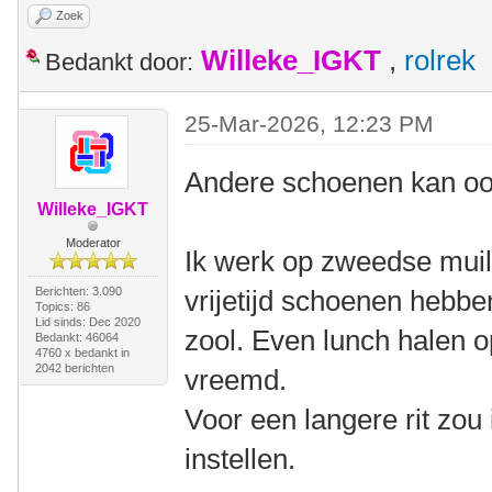
Zoek
Willeke_IGKT
,
rolrek
Bedankt door:
25-Mar-2026, 12:23 PM
Andere schoenen kan oo
Willeke_IGKT
Moderator
Ik werk op zweedse muil
Berichten: 3.090
vrijetijd schoenen hebb
Topics: 86
Lid sinds: Dec 2020
zool. Even lunch halen 
Bedankt: 46064
4760 x bedankt in
2042 berichten
vreemd.
Voor een langere rit zou 
instellen.