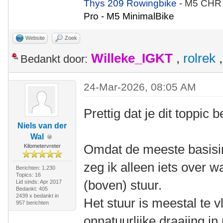
Thys 209 Rowingbike
- M5 CHR
Pro - M5 MinimalBike
Website
Zoek
Willeke_IGKT
,
rolrek
Bedankt door:
24-Mar-2026, 08:05 AM
Prettig dat je dit toppic
Niels van der
Wal
Omdat de meeste basisins
Kilometervreter
zeg ik alleen iets over wa
Berichten: 1.230
Topics: 16
(boven) stuur.
Lid sinds: Apr 2017
Bedankt: 405
2439 x bedankt in
Het stuur is meestal te 
957 berichten
onnatuurlijke draaiing in