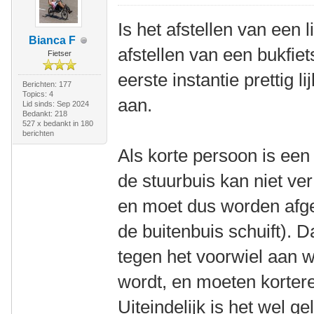
Is het afstellen van een l
Bianca F
afstellen van een bukfiets
Fietser
eerste instantie prettig li
Berichten: 177
Topics: 4
aan.
Lid sinds: Sep 2024
Bedankt: 218
527 x bedankt in 180
berichten
Als korte persoon is een l
de stuurbuis kan niet v
en moet dus worden afge
de buitenbuis schuift). 
tegen het voorwiel aan w
wordt, en moeten korter
Uiteindelijk is het wel g