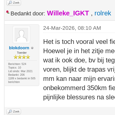
Zoek
Willeke_IGKT
,
rolrek
Bedankt door:
24-Mar-2026, 08:10 AM
Het is toch vooral veel f
blokdoorn
Hoewel je in het zitje m
Toerder
wat ik ook doe, bv bij te
Berichten: 524
voren, blijkt de trapas v
Topics: 10
Lid sinds: Mar 2021
Bedankt: 206
mm kan naar mijn ervari
1189 x bedankt in 505
berichten
onbekommerd 350km fiet
pijnlijke blessures na sl
Zoek