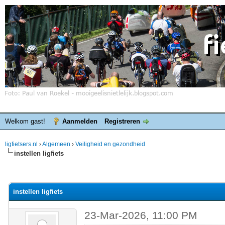
Welkom gast!
Aanmelden
Registreren
ligfietsers.nl
›
Algemeen
›
Veiligheid en gezondheid
instellen ligfiets
elde waardering is 0
instellen ligfiets
23-Mar-2026, 11:00 PM