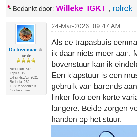
Willeke_IGKT
,
rolrek
Bedankt door:
24-Mar-2026, 09:47 AM
Als de trapasbuis eenma
De tovenaar
ik daar niets meer aan. M
Toerder
bovenstuur kan ik einde
Berichten: 512
Een klapstuur is een mus
Topics: 15
Lid sinds: Apr 2021
Bedankt: 269
gebruik van barends aan
1538 x bedankt in
477 berichten
linker foto een korte var
langere. Beide zorgen vo
handen op het stuur.