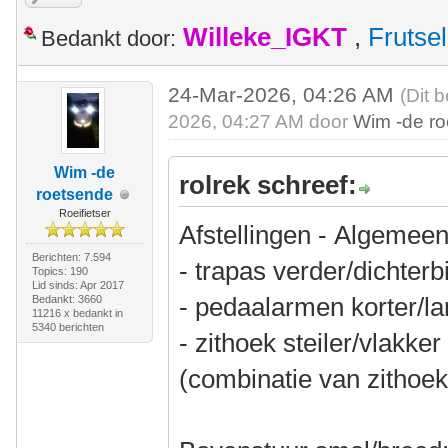
Willeke_IGKT
,
Frutsel
Bedankt door:
24-Mar-2026, 04:26 AM
(Dit 
2026, 04:27 AM door
Wim -de r
Wim -de
rolrek schreef:
roetsende
Roeifietser
Afstellingen - Algemeen
Berichten: 7.594
- trapas verder/dichterb
Topics: 190
Lid sinds: Apr 2017
- pedaalarmen korter/l
Bedankt: 3660
11216 x bedankt in
5340 berichten
- zithoek steiler/vlakke
(combinatie van zithoek