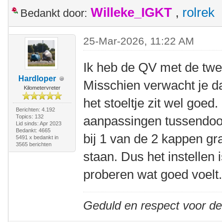
Willeke_IGKT
,
rolrek
Bedankt door:
25-Mar-2026, 11:22 AM
Ik heb de QV met de twe
Hardloper
Misschien verwacht je da
Kilometervreter
het stoeltje zit wel goed.
Berichten: 4.192
Topics: 132
aanpassingen tussendoor
Lid sinds: Apr 2023
Bedankt: 4665
bij 1 van de 2 kappen gr
5491 x bedankt in
3565 berichten
staan. Dus het instellen 
proberen wat goed voelt
Geduld en respect voor d