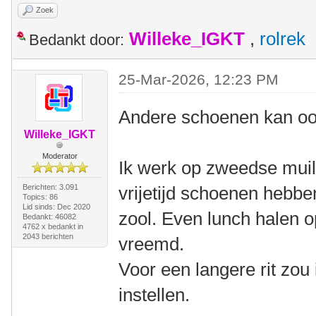
Zoek
Willeke_IGKT
,
rolrek
Bedankt door:
25-Mar-2026, 12:23 PM
Andere schoenen kan oo
Willeke_IGKT
Moderator
Ik werk op zweedse muil
Berichten: 3.091
vrijetijd schoenen hebb
Topics: 86
Lid sinds: Dec 2020
zool. Even lunch halen 
Bedankt: 46082
4762 x bedankt in
2043 berichten
vreemd.
Voor een langere rit zou 
instellen.