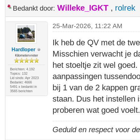
Willeke_IGKT
,
rolrek
Bedankt door:
25-Mar-2026, 11:22 AM
Ik heb de QV met de twe
Hardloper
Misschien verwacht je da
Kilometervreter
het stoeltje zit wel goed.
Berichten: 4.192
Topics: 132
aanpassingen tussendoor
Lid sinds: Apr 2023
Bedankt: 4666
bij 1 van de 2 kappen gr
5491 x bedankt in
3565 berichten
staan. Dus het instellen 
proberen wat goed voelt
Geduld en respect voor d