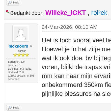
Zoek
Willeke_IGKT
,
rolrek
Bedankt door:
24-Mar-2026, 08:10 AM
Het is toch vooral veel f
blokdoorn
Hoewel je in het zitje m
Toerder
wat ik ook doe, bv bij te
Berichten: 524
voren, blijkt de trapas v
Topics: 10
Lid sinds: Mar 2021
Bedankt: 206
mm kan naar mijn ervari
1189 x bedankt in 505
berichten
onbekommerd 350km fiet
pijnlijke blessures na sl
Zoek