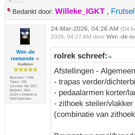
Willeke_IGKT
,
Frutsel
Bedankt door:
24-Mar-2026, 04:26 AM
(Dit 
2026, 04:27 AM door
Wim -de r
Wim -de
rolrek schreef:
roetsende
Roeifietser
Afstellingen - Algemeen
Berichten: 7.596
- trapas verder/dichterb
Topics: 190
Lid sinds: Apr 2017
- pedaalarmen korter/l
Bedankt: 3661
11224 x bedankt in
5342 berichten
- zithoek steiler/vlakke
(combinatie van zithoek