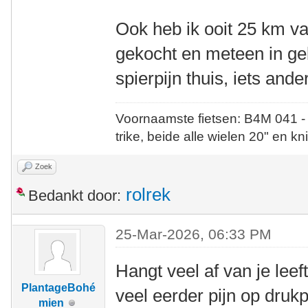
Ook heb ik ooit 25 km va
gekocht en meteen in g
spierpijn thuis, iets an
Voornaamste fietsen: B4M 041 -
trike, beide alle wielen 20" en kn
Zoek
rolrek
Bedankt door:
25-Mar-2026, 06:33 PM
Hangt veel af van je leeft
PlantageBohé
veel eerder pijn op dru
mien