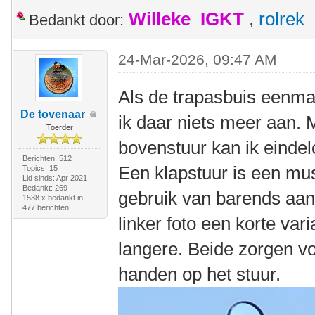
Willeke_IGKT
,
rolrek
Bedankt door:
24-Mar-2026, 09:47 AM
Als de trapasbuis eenma
De tovenaar
ik daar niets meer aan. M
Toerder
bovenstuur kan ik einde
Berichten: 512
Een klapstuur is een mus
Topics: 15
Lid sinds: Apr 2021
Bedankt: 269
gebruik van barends aan
1538 x bedankt in
477 berichten
linker foto een korte var
langere. Beide zorgen vo
handen op het stuur.