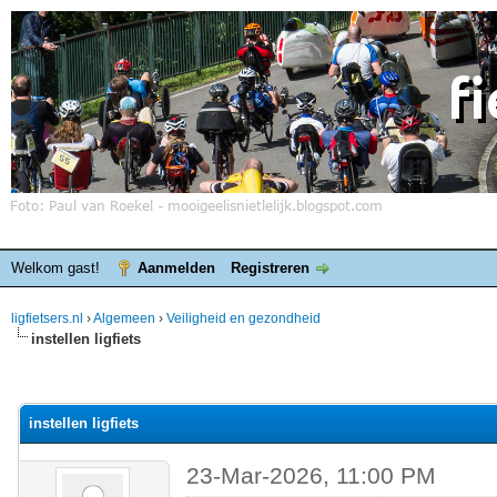
Welkom gast!
Aanmelden
Registreren
ligfietsers.nl
›
Algemeen
›
Veiligheid en gezondheid
instellen ligfiets
elde waardering is 0
instellen ligfiets
23-Mar-2026, 11:00 PM