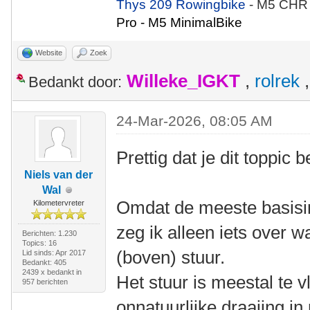
Thys 209 Rowingbike
- M5 CHR
Pro - M5 MinimalBike
Website
Zoek
Willeke_IGKT
,
rolrek
Bedankt door:
24-Mar-2026, 08:05 AM
Prettig dat je dit toppic
Niels van der
Wal
Omdat de meeste basisins
Kilometervreter
zeg ik alleen iets over wa
Berichten: 1.230
Topics: 16
(boven) stuur.
Lid sinds: Apr 2017
Bedankt: 405
2439 x bedankt in
Het stuur is meestal te 
957 berichten
onnatuurlijke draaiing in