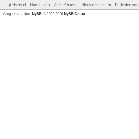
Ligfietsers.nl
Naar boven
Archiefmodus
Nieuwe berichten
Berichten va
Aangedreven door
MyBB
, © 2002-2026
MyBB Group
.