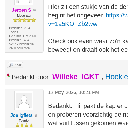
Hier zit een stukje van de de
Jeroen S
begint het ongeveer.
https:/
Moderator
v=1a5KOnZb2ww
Berichten: 2.647
Topics: 16
Lid sinds: Oct 2020
Check ook even waar zo'n kab
Bedankt: 1434
5232 x bedankt in
beweegt en draait ook het ee
2490 berichten
Zoek
Willeke_IGKT
,
Hoekie
Bedankt door:
12-May-2026, 10:21 PM
Bedankt. Hij pakt de kap er
en proberen voorzichtig de na
Josligfiets
Toerder
wat vuil tussen gekomen waa