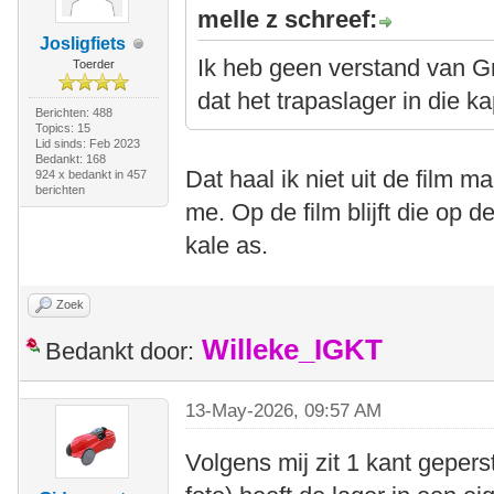
melle z schreef:
Josligfiets
Ik heb geen verstand van 
Toerder
dat het trapaslager in die ka
Berichten: 488
Topics: 15
Lid sinds: Feb 2023
Bedankt: 168
Dat haal ik niet uit de film ma
924 x bedankt in 457
berichten
me. Op de film blijft die op d
kale as.
Zoek
Willeke_IGKT
Bedankt door:
13-May-2026, 09:57 AM
Volgens mij zit 1 kant gepers