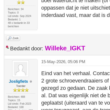
boel waterdicht te maken (o
oppassen dat je niet uitschiet
Berichten: 34
Topics: 0
inderdaad vast, maar dat is 
Lid sinds: Sep 2024
Bedankt: 1
48 x bedankt in 33
berichten
Zoek
Willeke_IGKT
Bedankt door:
15-May-2026, 05:06 PM
Eind van het verhaal. Conta
2 grote schroevendraaiers o
Josligfiets
Toerder
gezegd zo gedaan. De zaak k
al. Dat was eigenlijk niet de
Berichten: 488
Topics: 15
geplaatst (uiteraard van te vo
Lid sinds: Feb 2023
Bedankt: 168