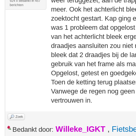
weer teruggezet, aan de tra
924 x bedankt in 457
berichten
meer. Ook het achterlicht bl
zoektocht gestart. Kap ging er
was 1 probleem dat opgelost
van het achterlicht bleek erg
draadjes aansluiten zou niet m
bleek dat 2 draadjes bij de 
gebruik van het frame als ma
Opgelost, getest en goedgek
Toen de ketting terug plaatsen
Vanwege de regen nog geen t
vertrouwen in.
Zoek
Willeke_IGKT
,
Fietsb
Bedankt door: