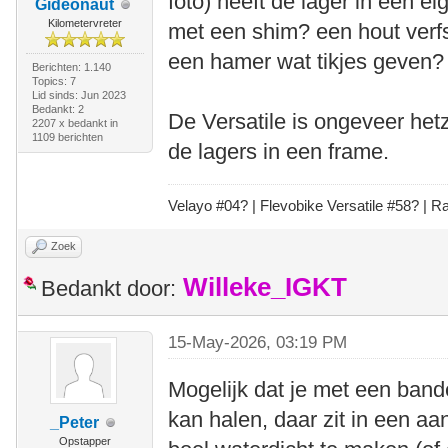
foto) heeft de lager in een e
Gideonaut
Kilometervreter
met een shim? een hout verf
een hamer wat tikjes geven?
Berichten: 1.140
Topics: 7
Lid sinds: Jun 2023
Bedankt: 2
De Versatile is ongeveer het
2207 x bedankt in
1109 berichten
de lagers in een frame.
Velayo #
0
4?
| Flevobike Versatile #58?
| Ra
Zoek
Willeke_IGKT
Bedankt door:
15-May-2026, 03:19 PM
Mogelijk dat je met een bande
kan halen, daar zit in een aa
_Peter
Opstapper