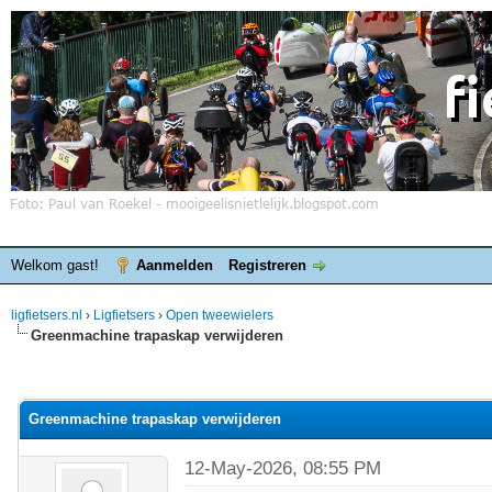
Welkom gast!
Aanmelden
Registreren
ligfietsers.nl
›
Ligfietsers
›
Open tweewielers
Greenmachine trapaskap verwijderen
elde waardering is 0
Greenmachine trapaskap verwijderen
12-May-2026, 08:55 PM