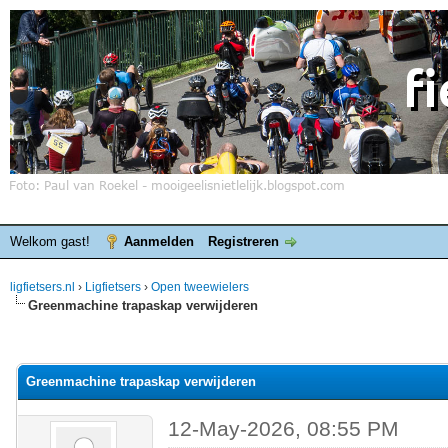
Welkom gast!
Aanmelden
Registreren
ligfietsers.nl
›
Ligfietsers
›
Open tweewielers
Greenmachine trapaskap verwijderen
elde waardering is 0
Greenmachine trapaskap verwijderen
12-May-2026, 08:55 PM