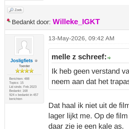
Zoek
Willeke_IGKT
Bedankt door:
13-May-2026, 09:42 AM
melle z schreef:
Josligfiets
Toerder
Ik heb geen verstand v
Berichten: 488
neem aan dat het trapas
Topics: 15
Lid sinds: Feb 2023
Bedankt: 168
924 x bedankt in 457
berichten
Dat haal ik niet uit de f
lager lijkt me. Op de film
daar zie je een kale as.