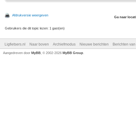
Afdrukversie weergeven
Ga naar locat
Gebruikers die dit topic lezen: 1 gast(en)
Ligfietsers.nl
Naar boven
Archiefmodus
Nieuwe berichten
Berichten va
Aangedreven door
MyBB
, © 2002-2026
MyBB Group
.