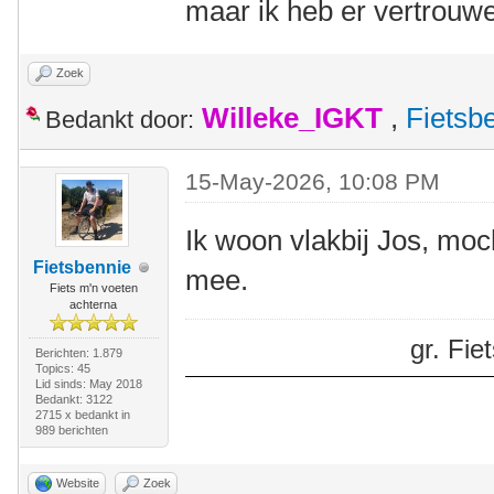
maar ik heb er vertrouwe
Zoek
Willeke_IGKT
,
Fietsb
Bedankt door:
15-May-2026, 10:08 PM
Ik woon vlakbij Jos, moch
Fietsbennie
mee.
Fiets m'n voeten
achterna
gr. Fi
Berichten: 1.879
Topics: 45
Lid sinds: May 2018
Bedankt: 3122
2715 x bedankt in
989 berichten
Website
Zoek