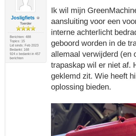
Ik wil mijn GreenMachin
Josligfiets
aansluiting voor een voor
Toerder
interne achterlicht bedr
Berichten: 488
geboord worden in de tr
Topics: 15
Lid sinds: Feb 2023
Bedankt: 168
allemaal verwijderd (en
924 x bedankt in 457
berichten
trapaskap wil er niet af. 
geklemd zit. Wie heeft h
oplossing bieden.