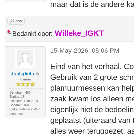
maar dat is de andere k
Zoek
Willeke_IGKT
Bedankt door:
15-May-2026, 05:06 PM
Eind van het verhaal. C
Josligfiets
Gebruik van 2 grote sch
Toerder
plamuurmessen kan help
Berichten: 488
zaak kwam los alleen met
Topics: 15
Lid sinds: Feb 2023
Bedankt: 168
eigenlijk niet de bedoel
924 x bedankt in 457
berichten
geplaatst (uiteraard van 
alles weer teruggezet, a