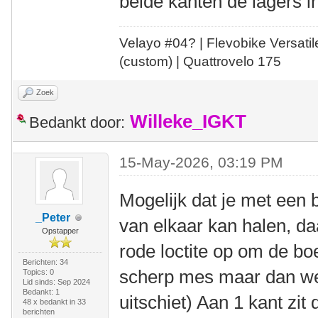
beide kanten de lagers i
Velayo #
0
4?
| Flevobike Versati
(custom) | Quattrovelo 175
Zoek
Willeke_IGKT
Bedankt door:
15-May-2026, 03:19 PM
Mogelijk dat je met een 
_Peter
van elkaar kan halen, daa
Opstapper
rode loctite op om de bo
Berichten: 34
scherp mes maar dan wel
Topics: 0
Lid sinds: Sep 2024
Bedankt: 1
uitschiet) Aan 1 kant zit
48 x bedankt in 33
berichten