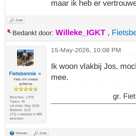
maar ik heb er vertrouwe
Zoek
Willeke_IGKT
,
Fietsb
Bedankt door:
15-May-2026, 10:08 PM
Ik woon vlakbij Jos, moch
Fietsbennie
mee.
Fiets m'n voeten
achterna
gr. Fi
Berichten: 1.878
Topics: 45
Lid sinds: May 2018
Bedankt: 3122
2711 x bedankt in 988
berichten
Website
Zoek