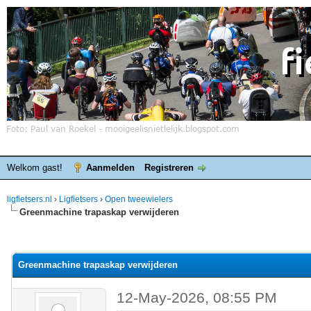
Welkom gast!
Aanmelden
Registreren
ligfietsers.nl
›
Ligfietsers
›
Open tweewielers
Greenmachine trapaskap verwijderen
elde waardering is 0
Greenmachine trapaskap verwijderen
12-May-2026, 08:55 PM