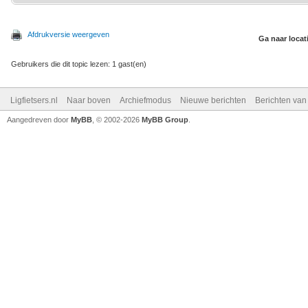
Afdrukversie weergeven
Ga naar locat
Gebruikers die dit topic lezen: 1 gast(en)
Ligfietsers.nl
Naar boven
Archiefmodus
Nieuwe berichten
Berichten va
Aangedreven door
MyBB
, © 2002-2026
MyBB Group
.