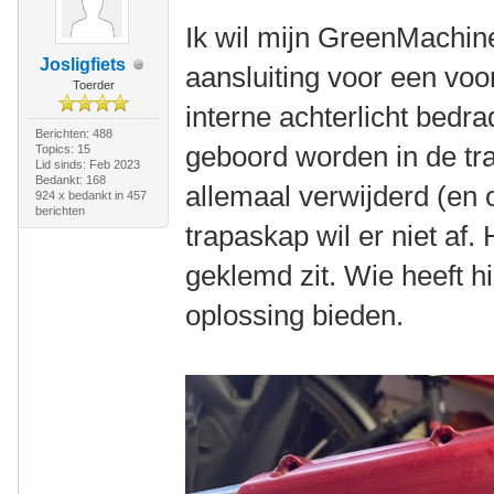
Ik wil mijn GreenMachin
Josligfiets
aansluiting voor een voor
Toerder
interne achterlicht bedr
Berichten: 488
geboord worden in de tr
Topics: 15
Lid sinds: Feb 2023
Bedankt: 168
allemaal verwijderd (en
924 x bedankt in 457
berichten
trapaskap wil er niet af. 
geklemd zit. Wie heeft h
oplossing bieden.