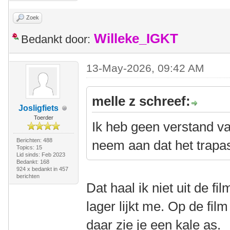
Zoek
Willeke_IGKT
Bedankt door:
13-May-2026, 09:42 AM
melle z schreef:
Josligfiets
Toerder
Ik heb geen verstand v
Berichten: 488
neem aan dat het trapas
Topics: 15
Lid sinds: Feb 2023
Bedankt: 168
924 x bedankt in 457
berichten
Dat haal ik niet uit de f
lager lijkt me. Op de film
daar zie je een kale as.