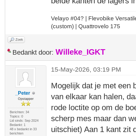
beide kanten de lagers i
Velayo #
0
4?
| Flevobike Versati
(custom) | Quattrovelo 175
Zoek
Willeke_IGKT
Bedankt door:
15-May-2026, 03:19 PM
Mogelijk dat je met een 
_Peter
van elkaar kan halen, daa
Opstapper
rode loctite op om de bo
Berichten: 34
scherp mes maar dan wel
Topics: 0
Lid sinds: Sep 2024
Bedankt: 1
uitschiet) Aan 1 kant zit
48 x bedankt in 33
berichten