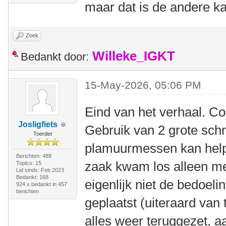
maar dat is de andere k
Zoek
Willeke_IGKT
Bedankt door:
15-May-2026, 05:06 PM
Eind van het verhaal. C
Josligfiets
Gebruik van 2 grote sch
Toerder
plamuurmessen kan help
Berichten: 488
zaak kwam los alleen met
Topics: 15
Lid sinds: Feb 2023
Bedankt: 168
eigenlijk niet de bedoel
924 x bedankt in 457
berichten
geplaatst (uiteraard van 
alles weer teruggezet, a