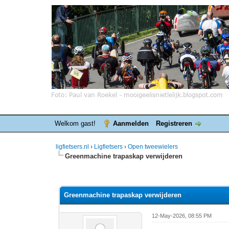
Welkom gast!
Aanmelden
Registreren
ligfietsers.nl
›
Ligfietsers
›
Open tweewielers
Greenmachine trapaskap verwijderen
0 stemmen - gemiddelde waardering is 0
1
2
3
4
5
Greenmachine trapaskap verwijderen
12-May-2026, 08:55 PM