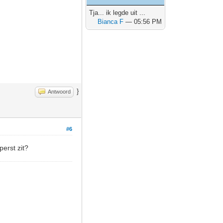
Tja... ik legde uit ...
Bianca F
— 05:56 PM
}
Antwoord
#6
erst zit?