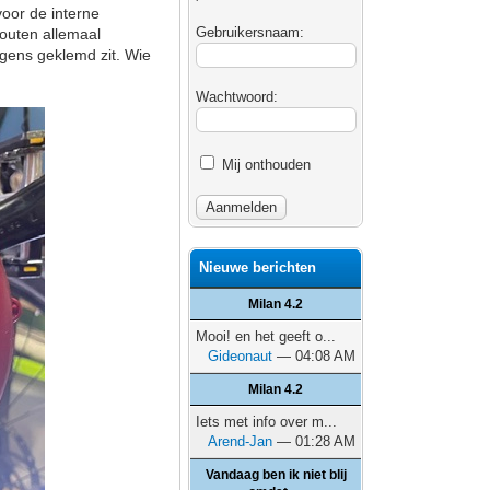
voor de interne
Gebruikersnaam:
bouten allemaal
ergens geklemd zit. Wie
Wachtwoord:
Mij onthouden
Nieuwe berichten
Milan 4.2
Mooi! en het geeft o...
Gideonaut
— 04:08 AM
Milan 4.2
Iets met info over m...
Arend-Jan
— 01:28 AM
Vandaag ben ik niet blij