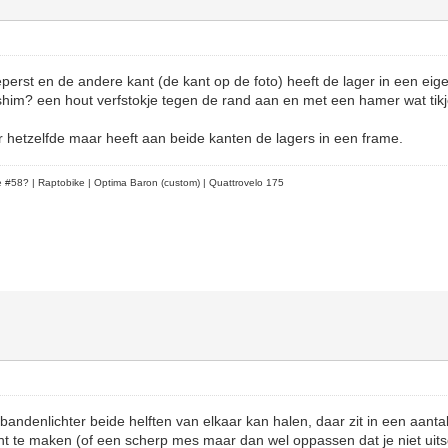
geperst en de andere kant (de kant op de foto) heeft de lager in een ei
shim? een hout verfstokje tegen de rand aan en met een hamer wat tik
r hetzelfde maar heeft aan beide kanten de lagers in een frame.
le #58?
| Raptobike | Optima Baron (custom) | Quattrovelo 175
bandenlichter beide helften van elkaar kan halen, daar zit in een aantal
t te maken (of een scherp mes maar dan wel oppassen dat je niet uitsc