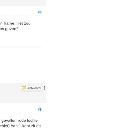
#8
gen frame. Het zou
jes geven?
}
Antwoord
#9
 gevallen rode loctite
hiet) Aan 1 kant zit de