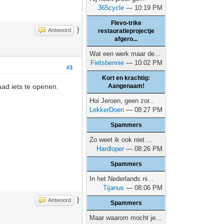
365cycle
— 10:19 PM
Flevo-trike
}
Antwoord
restauratieprojectje
afgero...
Wat een werk maar de...
Fietsbennie
— 10:02 PM
#3
Kort en krachtig:
aad iets te openen.
Aangenaam!
Hoi Jeroen, geen zor...
LekkerDoen
— 08:27 PM
Spammers
Zo weet ik ook niet ...
Hardloper
— 08:26 PM
Spammers
In het Nederlands ni...
Tijanus
— 08:06 PM
}
Antwoord
Spammers
Maar waarom mocht je...