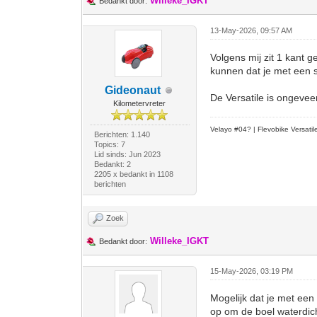
Willeke_IGKT
Bedankt door:
13-May-2026, 09:57 AM
Volgens mij zit 1 kant 
kunnen dat je met een 
Gideonaut
De Versatile is ongevee
Kilometervreter
Velayo #
0
4?
| Flevobike Versati
Berichten: 1.140
Topics: 7
Lid sinds: Jun 2023
Bedankt: 2
2205 x bedankt in 1108
berichten
Zoek
Willeke_IGKT
Bedankt door:
15-May-2026, 03:19 PM
Mogelijk dat je met een 
op om de boel waterdich