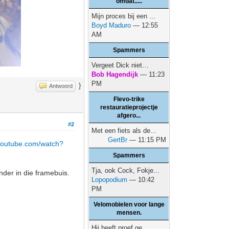
omdat.....
Mijn proces bij een ...
Boyd Maduro
— 12:55
AM
Spammers
Vergeet Dick niet…
Bob Hagendijk
— 11:23
PM
}
Antwoord
Flevo-trike
restauratieprojectje
afgero...
#2
Met een fiets als de...
GertBr
— 11:15 PM
.youtube.com/watch?
Spammers
Tja, ook Cock, Fokje...
der in die framebuis.
Lopopodium
— 10:42
PM
Velomobielen voor lange
mensen.
Hij heeft proef ge...