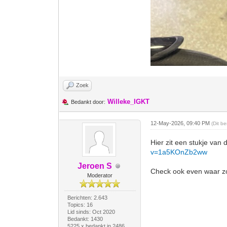
Zoek
Willeke_IGKT
Bedankt door:
12-May-2026, 09:40 PM
(Dit b
Hier zit een stukje van
v=1a5KOnZb2ww
Jeroen S
Check ook even waar zo'
Moderator
Berichten: 2.643
Topics: 16
Lid sinds: Oct 2020
Bedankt: 1430
5225 x bedankt in 2486