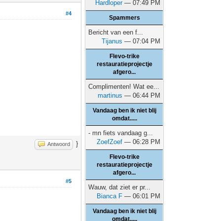
Hardloper
— 07:49 PM
#4
Spammers
Bericht van een f...
Tijanus
— 07:04 PM
Flevo-trike
restauratieprojectje
afgero...
Complimenten! Wat ee...
martinus
— 06:44 PM
Vandaag ben ik niet blij
omdat.....
- mn fiets vandaag g...
ZoefZoef
— 06:28 PM
}
Antwoord
Flevo-trike
restauratieprojectje
afgero...
#5
Wauw, dat ziet er pr...
Bianca F
— 06:01 PM
Vandaag ben ik niet blij
omdat.....