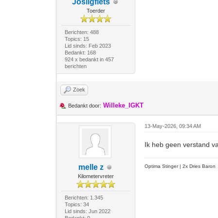
Josligfiets
Toerder
Berichten: 488
Topics: 15
Lid sinds: Feb 2023
Bedankt: 168
924 x bedankt in 457
berichten
Zoek
Willeke_IGKT
Bedankt door:
13-May-2026, 09:34 AM
Ik heb geen verstand v
melle z
Optima Stinger |
2x Dries Baron
Kilometervreter
Berichten: 1.345
Topics: 34
Lid sinds: Jun 2022