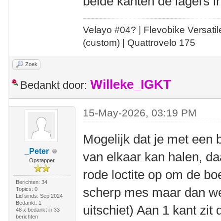
beide kanten de lagers i
Velayo #
0
4?
| Flevobike Versati
(custom) | Quattrovelo 175
Zoek
Willeke_IGKT
Bedankt door:
15-May-2026, 03:19 PM
Mogelijk dat je met een 
_Peter
van elkaar kan halen, daa
Opstapper
rode loctite op om de bo
Berichten: 34
scherp mes maar dan wel
Topics: 0
Lid sinds: Sep 2024
Bedankt: 1
uitschiet) Aan 1 kant zit
48 x bedankt in 33
berichten