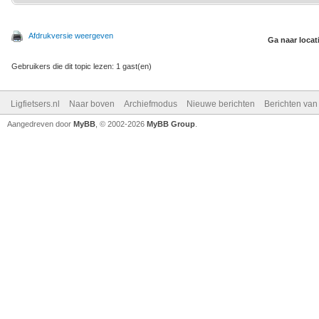
Afdrukversie weergeven
Ga naar locat
Gebruikers die dit topic lezen: 1 gast(en)
Ligfietsers.nl
Naar boven
Archiefmodus
Nieuwe berichten
Berichten va
Aangedreven door
MyBB
, © 2002-2026
MyBB Group
.