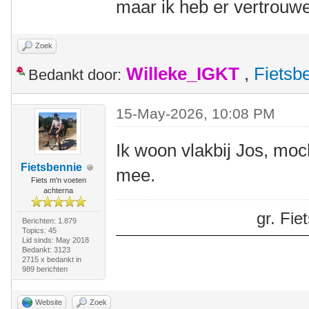
maar ik heb er vertrouwe
Zoek
Willeke_IGKT
,
Fietsb
Bedankt door:
15-May-2026, 10:08 PM
Ik woon vlakbij Jos, moch
Fietsbennie
mee.
Fiets m'n voeten
achterna
gr. Fi
Berichten: 1.879
Topics: 45
Lid sinds: May 2018
Bedankt: 3123
2715 x bedankt in
989 berichten
Website
Zoek