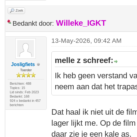
Zoek
Willeke_IGKT
Bedankt door:
13-May-2026, 09:42 AM
melle z schreef:
Josligfiets
Toerder
Ik heb geen verstand v
Berichten: 488
neem aan dat het trapas
Topics: 15
Lid sinds: Feb 2023
Bedankt: 168
924 x bedankt in 457
berichten
Dat haal ik niet uit de f
lager lijkt me. Op de film
daar zie je een kale as.