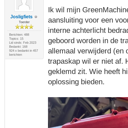
Ik wil mijn GreenMachin
Josligfiets
aansluiting voor een voor
Toerder
interne achterlicht bedr
Berichten: 488
geboord worden in de tr
Topics: 15
Lid sinds: Feb 2023
Bedankt: 168
allemaal verwijderd (en
924 x bedankt in 457
berichten
trapaskap wil er niet af. 
geklemd zit. Wie heeft h
oplossing bieden.