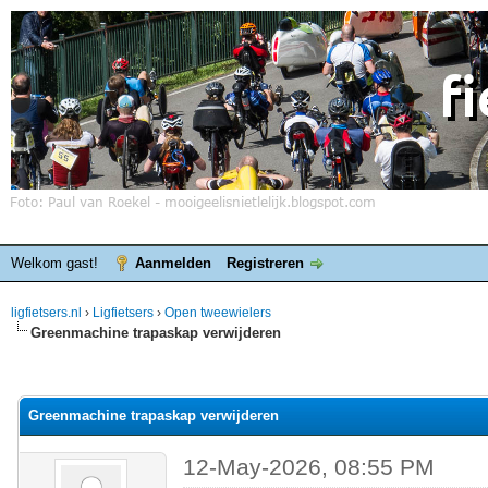
Welkom gast!
Aanmelden
Registreren
ligfietsers.nl
›
Ligfietsers
›
Open tweewielers
Greenmachine trapaskap verwijderen
elde waardering is 0
Greenmachine trapaskap verwijderen
12-May-2026, 08:55 PM