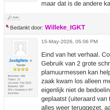
maar dat is de andere k
Zoek
Willeke_IGKT
Bedankt door:
15-May-2026, 05:06 PM
Eind van het verhaal. C
Josligfiets
Gebruik van 2 grote sch
Toerder
plamuurmessen kan help
Berichten: 488
zaak kwam los alleen met
Topics: 15
Lid sinds: Feb 2023
Bedankt: 168
eigenlijk niet de bedoel
924 x bedankt in 457
berichten
geplaatst (uiteraard van 
alles weer teruggezet, a