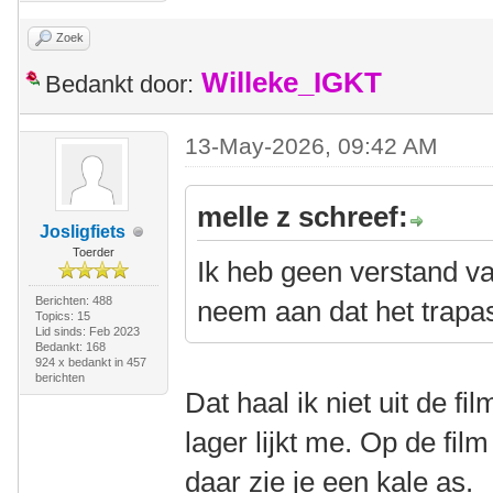
Zoek
Willeke_IGKT
Bedankt door:
13-May-2026, 09:42 AM
melle z schreef:
Josligfiets
Toerder
Ik heb geen verstand v
Berichten: 488
neem aan dat het trapas
Topics: 15
Lid sinds: Feb 2023
Bedankt: 168
924 x bedankt in 457
berichten
Dat haal ik niet uit de f
lager lijkt me. Op de film
daar zie je een kale as.