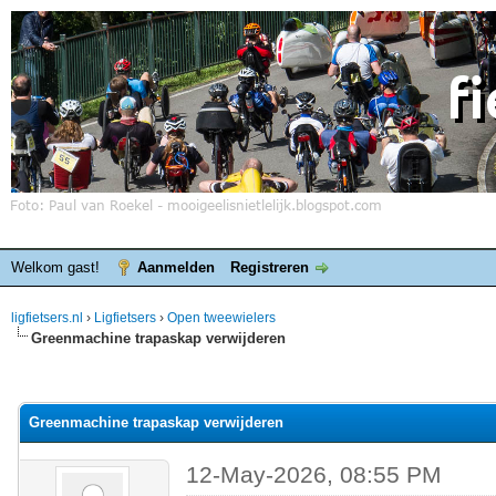
Welkom gast!
Aanmelden
Registreren
ligfietsers.nl
›
Ligfietsers
›
Open tweewielers
Greenmachine trapaskap verwijderen
elde waardering is 0
Greenmachine trapaskap verwijderen
12-May-2026, 08:55 PM