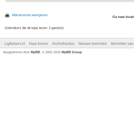
Afdrukversie weergeven
Ga naar locat
Gebruikers die dit topic lezen: 2 gast(en)
Ligfietsers.nl
Naar boven
Archiefmodus
Nieuwe berichten
Berichten va
Aangedreven door
MyBB
, © 2002-2026
MyBB Group
.