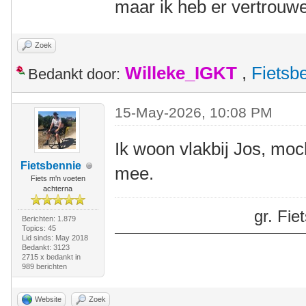
maar ik heb er vertrouwe
Zoek
Willeke_IGKT
,
Fietsb
Bedankt door:
15-May-2026, 10:08 PM
Ik woon vlakbij Jos, moch
Fietsbennie
mee.
Fiets m'n voeten
achterna
gr. Fi
Berichten: 1.879
Topics: 45
Lid sinds: May 2018
Bedankt: 3123
2715 x bedankt in
989 berichten
Website
Zoek