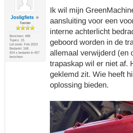
Ik wil mijn GreenMachin
Josligfiets
aansluiting voor een voor
Toerder
interne achterlicht bedr
Berichten: 488
geboord worden in de tr
Topics: 15
Lid sinds: Feb 2023
Bedankt: 168
allemaal verwijderd (en
924 x bedankt in 457
berichten
trapaskap wil er niet af. 
geklemd zit. Wie heeft h
oplossing bieden.