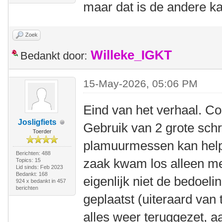
maar dat is de andere k
Zoek
Willeke_IGKT
Bedankt door:
15-May-2026, 05:06 PM
Eind van het verhaal. C
Josligfiets
Gebruik van 2 grote sch
Toerder
plamuurmessen kan help
Berichten: 488
zaak kwam los alleen met
Topics: 15
Lid sinds: Feb 2023
Bedankt: 168
eigenlijk niet de bedoel
924 x bedankt in 457
berichten
geplaatst (uiteraard van 
alles weer teruggezet, a