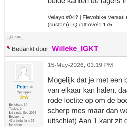
beide kanten de lagers i
Velayo #
0
4?
| Flevobike Versati
(custom) | Quattrovelo 175
Zoek
Willeke_IGKT
Bedankt door:
15-May-2026, 03:19 PM
Mogelijk dat je met een 
_Peter
van elkaar kan halen, daa
Opstapper
rode loctite op om de bo
Berichten: 34
scherp mes maar dan wel
Topics: 0
Lid sinds: Sep 2024
Bedankt: 1
uitschiet) Aan 1 kant zit
48 x bedankt in 33
berichten