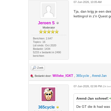
07-Jun-2026, 10:05 AM
Tja, dan krijg je een d
kettingrol in z'n Quest
Jeroen S
Moderator
Berichten: 2.647
Topics: 16
Lid sinds: Oct 2020
Bedankt: 1434
5233 x bedankt in 2490
berichten
Zoek
Willeke_IGKT
,
365cycle
,
Arend-Jan
Bedankt door:
07-Jun-2026, 02:06 PM
(Dit be
Arend-Jan schreef:
De GT die ik had was 
365cycle