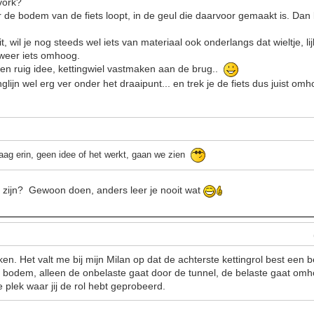
vork?
ver de bodem van de fiets loopt, in de geul die daarvoor gemaakt is. Da
it, wil je nog steeds wel iets van materiaal ook onderlangs dat wieltje, li
 weer iets omhoog.
en ruig idee, kettingwiel vastmaken aan de brug..
glijn wel erg ver onder het draaipunt... en trek je de fiets dus juist omh
aag erin, geen idee of het werkt, gaan we zien
t zijn? Gewoon doen, anders leer je nooit wat
n. Het valt me bij mijn Milan op dat de achterste kettingrol best een b
e bodem, alleen de onbelaste gaat door de tunnel, de belaste gaat om
 plek waar jij de rol hebt geprobeerd.