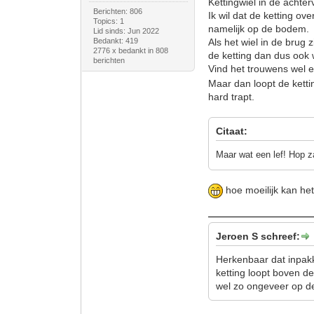
Kettingwiel in de achter
Berichten: 806
Ik wil dat de ketting o
Topics: 1
namelijk op de bodem.
Lid sinds: Jun 2022
Bedankt: 419
Als het wiel in de brug z
2776 x bedankt in 808
de ketting dan dus ook
berichten
Vind het trouwens wel e
Maar dan loopt de kettin
hard trapt.
Citaat:
Maar wat een lef! Hop z
hoe moeilijk kan he
Jeroen S schreef:
Herkenbaar dat inpakke
ketting loopt boven d
wel zo ongeveer op de