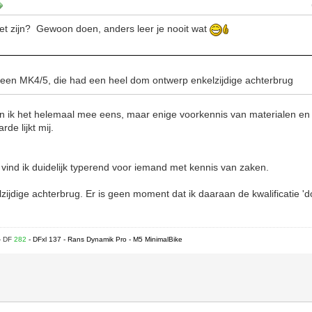
et zijn? Gewoon doen, anders leer je nooit wat
 een MK4/5, die had een heel dom ontwerp enkelzijdige achterbrug
 ik het helemaal mee eens, maar enige voorkennis van materialen e
de lijkt mij.
ind ik duidelijk typerend voor iemand met kennis van zaken.
zijdige achterbrug. Er is geen moment dat ik daaraan de kwalificatie '
- DF
282
- DFxl 137 - Rans Dynamik Pro - M5 MinimalBike