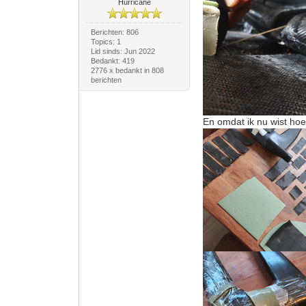
Hurricane
Berichten: 806
Topics: 1
Lid sinds: Jun 2022
Bedankt: 419
2776 x bedankt in 808
berichten
En omdat ik nu wist hoe