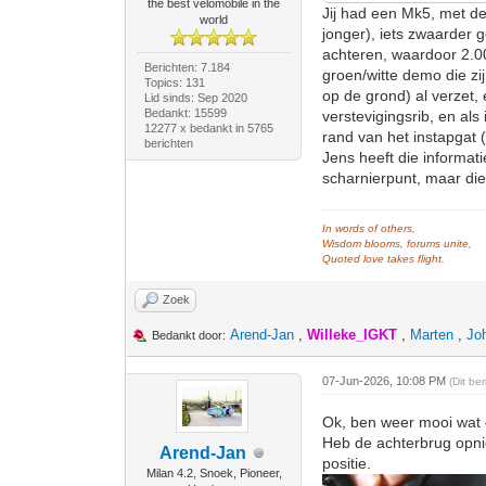
the best velomobile in the
Jij had een Mk5, met de
world
jonger), iets zwaarder
achteren, waardoor 2.0
Berichten: 7.184
groen/witte demo die zi
Topics: 131
op de grond) al verzet,
Lid sinds: Sep 2020
Bedankt: 15599
verstevigingsrib, en al
12277 x bedankt in 5765
rand van het instapgat 
berichten
Jens heeft die informa
scharnierpunt, maar di
In words of others,
Wisdom blooms, forums unite,
Quoted love takes flight.
Zoek
Arend-Jan
,
Willeke_IGKT
,
Marten
,
Jo
Bedankt door:
07-Jun-2026, 10:08 PM
(Dit be
Ok, ben weer mooi wat
Heb de achterbrug opnie
Arend-Jan
positie.
Milan 4.2, Snoek, Pioneer,