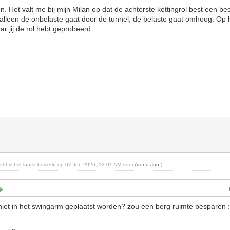
 Het valt me bij mijn Milan op dat de achterste kettingrol best een beet
alleen de onbelaste gaat door de tunnel, de belaste gaat omhoog. Op 
r jij de rol hebt geprobeerd.
richt is het laatst bewerkt op 07-Jun-2026, 12:01 AM door
Arend-Jan
.)
e niet in het swingarm geplaatst worden? zou een berg ruimte besparen 