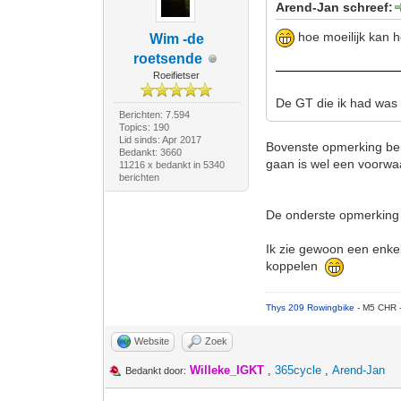
Arend-Jan schreef:
hoe moeilijk kan h
Wim -de
roetsende
Roeifietser
De GT die ik had was
Berichten: 7.594
Topics: 190
Lid sinds: Apr 2017
Bovenste opmerking ben
Bedankt: 3660
gaan is wel een voorwaar
11216 x bedankt in 5340
berichten
De onderste opmerking v
Ik zie gewoon een enkel
koppelen
Thys 209 Rowingbike
- M5 CHR 
Website
Zoek
Willeke_IGKT
,
365cycle
,
Arend-Jan
Bedankt door: