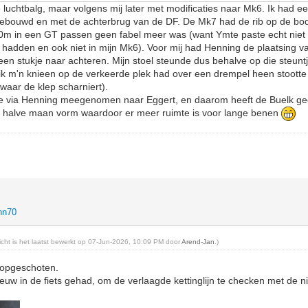
 luchtbalg, maar volgens mij later met modificaties naar Mk6. Ik had ee
 gebouwd en met de achterbrug van de DF. De Mk7 had de rib op de b
0m in een GT passen geen fabel meer was (want Ymte paste echt niet i
j hadden en ook niet in mijn Mk6). Voor mij had Henning de plaatsing va
 een stukje naar achteren. Mijn stoel steunde dus behalve op die steunt
s ik m'n knieen op de verkeerde plek had over een drempel heen stootte
(waar de klep scharniert).
tie via Henning meegenomen naar Eggert, en daarom heeft de Buelk ge
e halve maan vorm waardoor er meer ruimte is voor lange benen
hn70
richt is het laatst bewerkt op 07-Jun-2026, 10:09 PM door
Arend-Jan
.)
 opgeschoten.
uw in de fiets gehad, om de verlaagde kettinglijn te checken met de ni