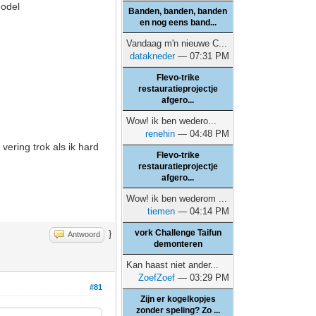
model
Banden, banden, banden
en nog eens band...
Vandaag m'n nieuwe C...
datakneder
— 07:31 PM
Flevo-trike
restauratieprojectje
afgero...
Wow! ik ben wedero...
renehin
— 04:48 PM
vering trok als ik hard
Flevo-trike
restauratieprojectje
afgero...
Wow! ik ben wederom ...
tiemen
— 04:14 PM
vork Challenge Taifun
}
Antwoord
demonteren
Kan haast niet ander...
ZoefZoef
— 03:29 PM
#81
Zijn er kogelkopjes
zonder speling? Zo ...