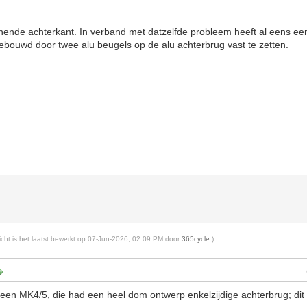
einende achterkant. In verband met datzelfde probleem heeft al eens e
 gebouwd door twee alu beugels op de alu achterbrug vast te zetten.
richt is het laatst bewerkt op 07-Jun-2026, 02:09 PM door
365cycle
.)
een MK4/5, die had een heel dom ontwerp enkelzijdige achterbrug; dit