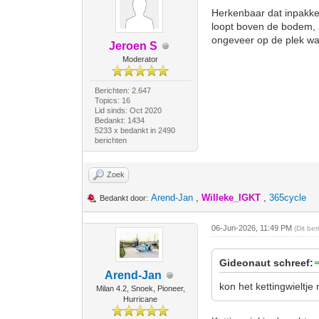
Herkenbaar dat inpakken.
loopt boven de bodem, 
ongeveer op de plek waa
Jeroen S
Moderator
Berichten: 2.647
Topics: 16
Lid sinds: Oct 2020
Bedankt: 1434
5233 x bedankt in 2490
berichten
Zoek
Arend-Jan
,
Willeke_IGKT
,
365cycle
Bedankt door:
06-Jun-2026, 11:49 PM
(Dit be
Gideonaut schreef:
Arend-Jan
kon het kettingwieltj
Milan 4.2, Snoek, Pioneer,
Hurricane