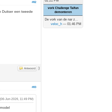
02:21 PM
#82
vork Challenge Taifun
en Duitser een tweede
demonteren
De vork van de nar z...
veloc_h
— 01:46 PM
}
Antwoord
#83
(06-Jun-2026, 11:49 PM)
 model