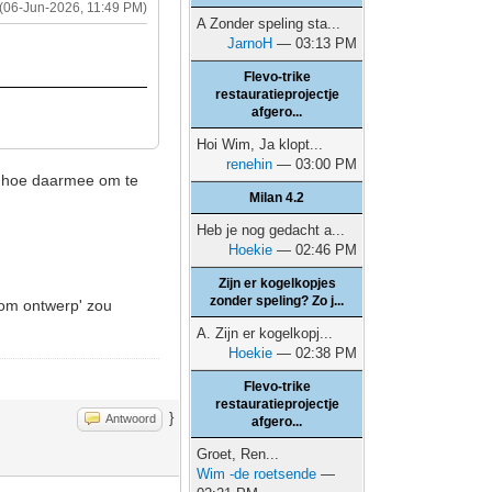
(06-Jun-2026, 11:49 PM)
A Zonder speling sta...
JarnoH
— 03:13 PM
Flevo-trike
restauratieprojectje
afgero...
Hoi Wim, Ja klopt...
renehin
— 03:00 PM
n hoe daarmee om te
Milan 4.2
Heb je nog gedacht a...
Hoekie
— 02:46 PM
Zijn er kogelkopjes
zonder speling? Zo j...
dom ontwerp' zou
A. Zijn er kogelkopj...
Hoekie
— 02:38 PM
Flevo-trike
restauratieprojectje
}
Antwoord
afgero...
Groet, Ren...
Wim -de roetsende
—