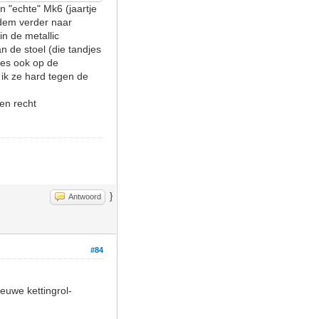
n "echte" Mk6 (jaartje
odem verder naar
n de metallic
n de stoel (die tandjes
jes ook op de
 ik ze hard tegen de
en recht
}
Antwoord
#84
euwe kettingrol-