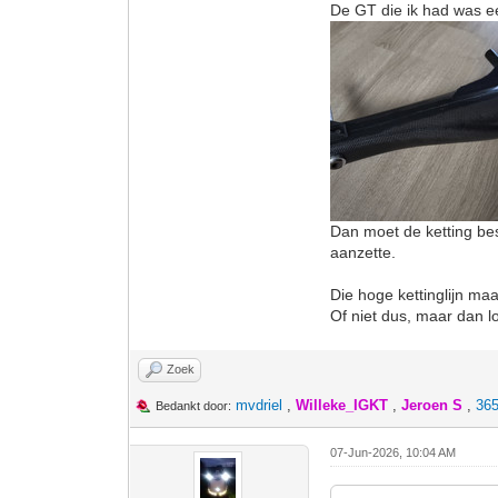
De GT die ik had was e
Dan moet de ketting best
aanzette.
Die hoge kettinglijn maa
Of niet dus, maar dan l
Zoek
mvdriel
,
Willeke_IGKT
,
Jeroen S
,
365
Bedankt door:
07-Jun-2026, 10:04 AM