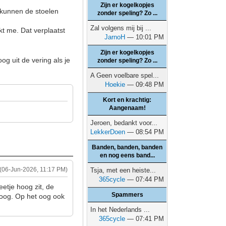
Zijn er kogelkopjes
n kunnen de stoelen
zonder speling? Zo ...
Zal volgens mij bij ...
jkt me. Dat verplaatst
JarnoH
— 10:01 PM
Zijn er kogelkopjes
oog uit de vering als je
zonder speling? Zo ...
A Geen voelbare spel...
Hoekie
— 09:48 PM
Kort en krachtig:
Aangenaam!
Jeroen, bedankt voor...
LekkerDoen
— 08:54 PM
Banden, banden, banden
en nog eens band...
(06-Jun-2026, 11:17 PM)
Tsja, met een heiste...
365cycle
— 07:44 PM
eetje hoog zit, de
Spammers
hoog. Op het oog ook
In het Nederlands ...
365cycle
— 07:41 PM