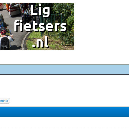
ende »