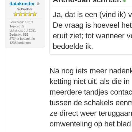
datakneder
WAWelaar
Ja, dat is een (vind ik) v
Berichten: 1.313
De vraag is hoeveel het
Topics: 32
Lid sinds: Jul 2021
eruit ziet; tot wanneer v
Bedankt: 853
2734 x bedankt in
1235 berichten
bedoelde ik.
Na nog iets meer naden
ketting niet uit, als die i
meerdere tandjes contac
tussen de schakels eenma
ze direct weer teruggaan
omwenteling op het blad 