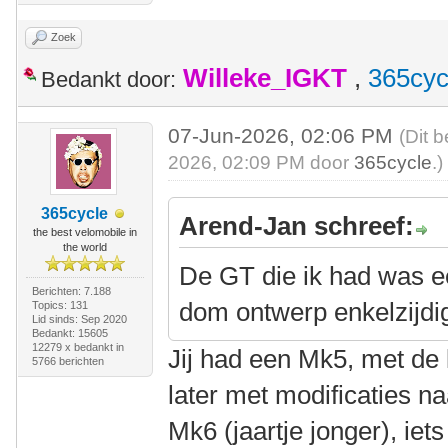
Zoek
Willeke_IGKT
,
365cyc
Bedankt door:
07-Jun-2026, 02:06 PM
(Dit 
2026, 02:09 PM door
365cycle
.)
365cycle
Arend-Jan schreef:
the best velomobile in
the world
De GT die ik had was e
Berichten: 7.188
dom ontwerp enkelzijdig
Topics: 131
Lid sinds: Sep 2020
Bedankt: 15605
12279 x bedankt in
Jij had een Mk5, met de 
5766 berichten
later met modificaties n
Mk6 (jaartje jonger), i