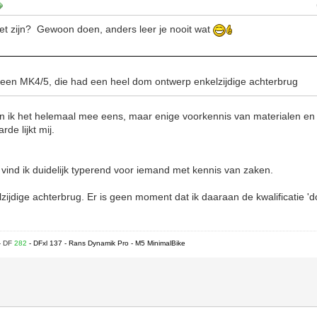
et zijn? Gewoon doen, anders leer je nooit wat
 een MK4/5, die had een heel dom ontwerp enkelzijdige achterbrug
 ik het helemaal mee eens, maar enige voorkennis van materialen e
de lijkt mij.
ind ik duidelijk typerend voor iemand met kennis van zaken.
zijdige achterbrug. Er is geen moment dat ik daaraan de kwalificatie '
- DF
282
- DFxl 137 - Rans Dynamik Pro - M5 MinimalBike