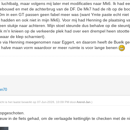
 luchtbalg, maar volgens mij later met modificaties naar Mk6. Ik had ee
 gebouwd en met de achterbrug van de DF. De Mk7 had de rib op de b
0m in een GT passen geen fabel meer was (want Ymte paste echt niet i
j hadden en ook niet in mijn Mk6). Voor mij had Henning de plaatsing va
 een stukje naar achteren. Mijn stoel steunde dus behalve op die steunt
s ik m'n knieen op de verkeerde plek had over een drempel heen stootte
(waar de klep scharniert).
tie via Henning meegenomen naar Eggert, en daarom heeft de Buelk ge
e halve maan vorm waardoor er meer ruimte is voor lange benen
hn70
richt is het laatst bewerkt op 07-Jun-2026, 10:09 PM door
Arend-Jan
.)
 opgeschoten.
uw in de fiets gehad, om de verlaagde kettinglijn te checken met de ni