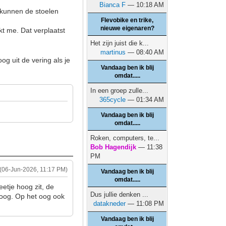
Bianca F
— 10:18 AM
n kunnen de stoelen
Flevobike en trike,
nieuwe eigenaren?
jkt me. Dat verplaatst
Het zijn juist die k...
martinus
— 08:40 AM
oog uit de vering als je
Vandaag ben ik blij
omdat.....
In een groep zulle...
365cycle
— 01:34 AM
Vandaag ben ik blij
omdat.....
Roken, computers, te...
Bob Hagendijk
— 11:38
PM
(06-Jun-2026, 11:17 PM)
Vandaag ben ik blij
omdat.....
eetje hoog zit, de
Dus jullie denken ...
hoog. Op het oog ook
datakneder
— 11:08 PM
Vandaag ben ik blij