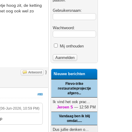
plaatsen.
je hoog zit, de ketting
Gebruikersnaam:
het oog ook wel zo
Wachtwoord:
Mij onthouden
}
Antwoord
Nieuwe berichten
Flevo-trike
restauratieprojectje
afgero...
#80
Ik vind het ook prac...
Jeroen S
— 12:58 PM
(06-Jun-2026, 10:59 PM)
Vandaag ben ik blij
:p
omdat.....
Dus jullie denken o...