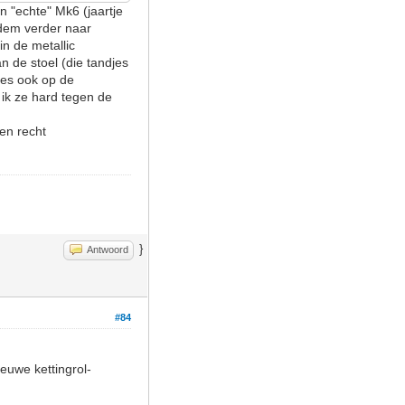
n "echte" Mk6 (jaartje
odem verder naar
n de metallic
n de stoel (die tandjes
jes ook op de
 ik ze hard tegen de
en recht
}
Antwoord
#84
euwe kettingrol-