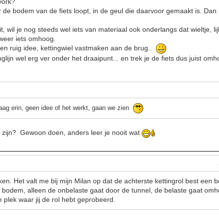
vork?
ver de bodem van de fiets loopt, in de geul die daarvoor gemaakt is. Da
it, wil je nog steeds wel iets van materiaal ook onderlangs dat wieltje, li
 weer iets omhoog.
en ruig idee, kettingwiel vastmaken aan de brug..
glijn wel erg ver onder het draaipunt... en trek je de fiets dus juist omh
aag erin, geen idee of het werkt, gaan we zien
t zijn? Gewoon doen, anders leer je nooit wat
n. Het valt me bij mijn Milan op dat de achterste kettingrol best een b
e bodem, alleen de onbelaste gaat door de tunnel, de belaste gaat om
 plek waar jij de rol hebt geprobeerd.