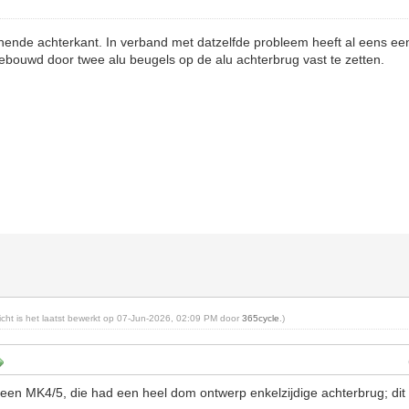
einende achterkant. In verband met datzelfde probleem heeft al eens e
 gebouwd door twee alu beugels op de alu achterbrug vast te zetten.
richt is het laatst bewerkt op 07-Jun-2026, 02:09 PM door
365cycle
.)
een MK4/5, die had een heel dom ontwerp enkelzijdige achterbrug; dit