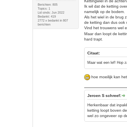
Kettingwiel in de achter
Berichten: 805
Ik wil dat de ketting o
Topics: 1
namelijk op de bodem.
Lid sinds: Jun 2022
Bedankt: 419
Als het wiel in de brug z
2772 x bedankt in 807
de ketting dan dus ook
berichten
Vind het trouwens wel e
Maar dan loopt de kettin
hard trapt.
Citaat:
Maar wat een lef! Hop z
hoe moeilijk kan he
Jeroen S schreef:
Herkenbaar dat inpakke
ketting loopt boven d
wel zo ongeveer op de