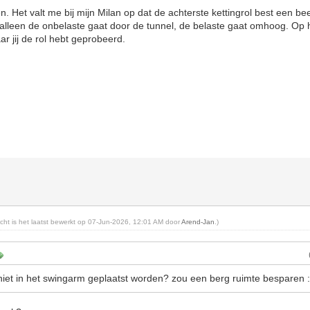
 Het valt me bij mijn Milan op dat de achterste kettingrol best een beet
alleen de onbelaste gaat door de tunnel, de belaste gaat omhoog. Op 
r jij de rol hebt geprobeerd.
richt is het laatst bewerkt op 07-Jun-2026, 12:01 AM door
Arend-Jan
.)
e niet in het swingarm geplaatst worden? zou een berg ruimte besparen 