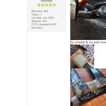
Hurricane
Berichten: 805
Topics: 1
Lid sinds: Jun 2022
Bedankt: 419
2772 x bedankt in 807
berichten
En omdat ik nu wist hoe