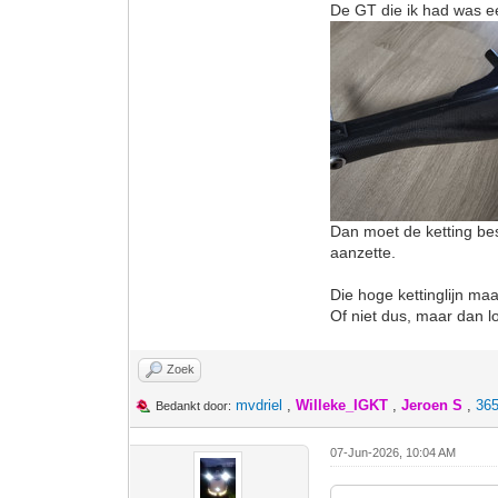
De GT die ik had was e
Dan moet de ketting best
aanzette.
Die hoge kettinglijn maa
Of niet dus, maar dan l
Zoek
mvdriel
,
Willeke_IGKT
,
Jeroen S
,
365
Bedankt door:
07-Jun-2026, 10:04 AM