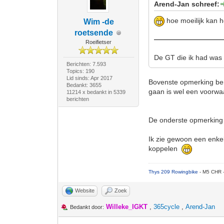
Arend-Jan schreef:
hoe moeilijk kan h
Wim -de
roetsende
Roeifietser
De GT die ik had was
Berichten: 7.593
Topics: 190
Lid sinds: Apr 2017
Bovenste opmerking ben
Bedankt: 3655
gaan is wel een voorwaar
11214 x bedankt in 5339
berichten
De onderste opmerking v
Ik zie gewoon een enkel
koppelen
Thys 209 Rowingbike
- M5 CHR 
Website
Zoek
Willeke_IGKT
,
365cycle
,
Arend-Jan
Bedankt door: