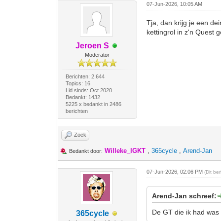
07-Jun-2026, 10:05 AM
Tja, dan krijg je een d
kettingrol in z'n Quest
Jeroen S
Moderator
Berichten: 2.644
Topics: 16
Lid sinds: Oct 2020
Bedankt: 1432
5225 x bedankt in 2486
berichten
Zoek
Willeke_IGKT
,
365cycle
,
Arend-Jan
Bedankt door:
07-Jun-2026, 02:06 PM
(Dit be
Arend-Jan schreef:
De GT die ik had was 
365cycle