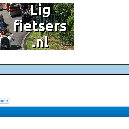
ende »