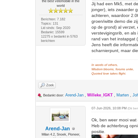
the best velomobile in the
Jij had een Mk5, met de
world
jonger), iets zwaarder
achteren, waardoor 2.0
Berichten: 7.182
groen/witte demo die zi
Topics: 131
op de grond) al verzet,
Lid sinds: Sep 2020
Bedankt: 15599
verstevigingsrib, en al
12275 x bedankt in 5763
rand van het instapgat 
berichten
Jens heeft die informa
scharnierpunt, maar di
In words of others,
Wisdom blooms, forums unite,
Quoted love takes flight.
Zoek
Arend-Jan
,
Willeke_IGKT
,
Marten
,
Jo
Bedankt door:
07-Jun-2026, 10:08 PM
(Dit be
Ok, ben weer mooi wat
Heb de achterbrug opnie
Arend-Jan
positie.
Milan 4.2, Snoek, Pioneer,