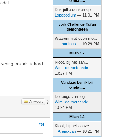
omdat.....
model
Dus jullie denken op...
Lopopodium
— 11:01 PM
vork Challenge Taifun
demonteren
Waarom niet even met...
martinus
— 10:29 PM
Milan 4.2
Klopt, bij het aan...
vering trok als ik hard
Wim -de roetsende
—
10:27 PM
Vandaag ben ik blij
omdat.....
De jeugd van teg...
}
Antwoord
Wim -de roetsende
—
10:24 PM
Milan 4.2
#81
Klopt, bij het aanze...
Arend-Jan
— 10:21 PM