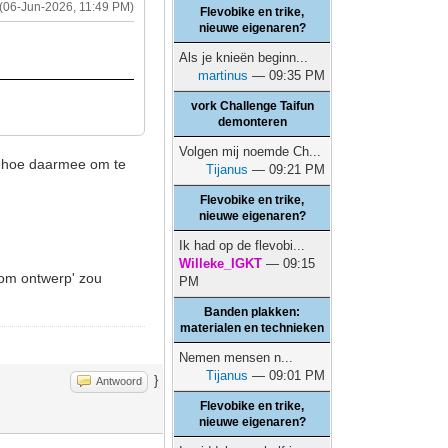
(06-Jun-2026, 11:49 PM)
Flevobike en trike,
nieuwe eigenaren?
Als je knieën beginn...
martinus
— 09:35 PM
vork Challenge Taifun
demonteren
Volgen mij noemde Ch...
n hoe daarmee om te
Tijanus
— 09:21 PM
Flevobike en trike,
nieuwe eigenaren?
Ik had op de flevobi...
Willeke_IGKT
— 09:15
dom ontwerp' zou
PM
Banden plakken:
materialen en technieken
Nemen mensen n...
Tijanus
— 09:01 PM
}
Antwoord
Flevobike en trike,
nieuwe eigenaren?