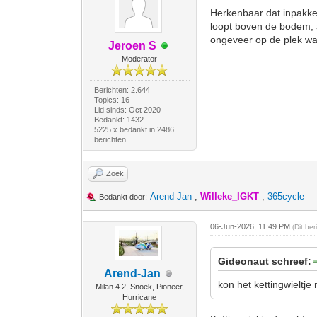
Herkenbaar dat inpakken.
loopt boven de bodem, 
ongeveer op de plek waa
Jeroen S
Moderator
Berichten: 2.644
Topics: 16
Lid sinds: Oct 2020
Bedankt: 1432
5225 x bedankt in 2486
berichten
Zoek
Arend-Jan
,
Willeke_IGKT
,
365cycle
Bedankt door:
06-Jun-2026, 11:49 PM
(Dit be
Gideonaut schreef:
Arend-Jan
kon het kettingwieltj
Milan 4.2, Snoek, Pioneer,
Hurricane