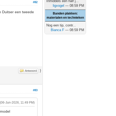
Inmiddels een half j...
#82
ligvogel
— 08:59 PM
en Duitser een tweede
Banden plakken:
materialen en technieken
Nog een tip, contr...
Bianca F
— 08:59 PM
}
Antwoord
#83
(06-Jun-2026, 11:49 PM)
 model