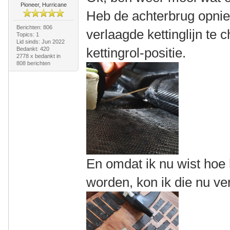
Pioneer, Hurricane
Heb de achterbrug opnie
Berichten: 806
verlaagde kettinglijn te
Topics: 1
Lid sinds: Jun 2022
kettingrol-positie.
Bedankt: 420
2778 x bedankt in
808 berichten
En omdat ik nu wist hoe
worden, kon ik die nu v