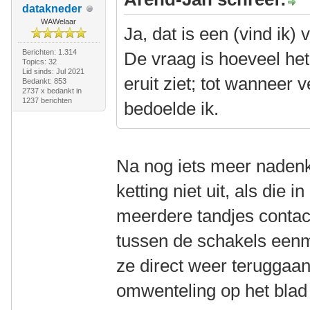
datakneder
WAWelaar
Ja, dat is een (vind ik) v
Berichten: 1.314
De vraag is hoeveel het
Topics: 32
Lid sinds: Jul 2021
eruit ziet; tot wanneer v
Bedankt: 853
2737 x bedankt in
1237 berichten
bedoelde ik.
Na nog iets meer naden
ketting niet uit, als die i
meerdere tandjes contac
tussen de schakels eenma
ze direct weer teruggaan
omwenteling op het blad 