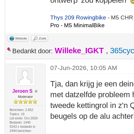
ontwerp' zou koppelen
Thys 209 Rowingbike
- M5 CHR
Pro - M5 MinimalBike
Website
Zoek
Willeke_IGKT
,
365cyc
Bedankt door:
07-Jun-2026, 10:05 AM
Tja, dan krijg je een de
Jeroen S
met datzelfde probleem 
Moderator
tweede kettingrol in z'n
Berichten: 2.652
beugels op de alu achter
Topics: 16
Lid sinds: Oct 2020
Bedankt: 1440
5243 x bedankt in
2494 berichten