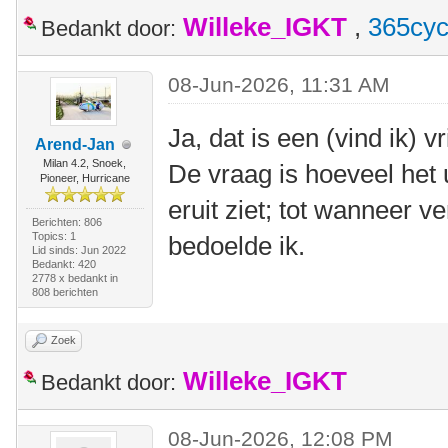
Willeke_IGKT
,
365cyc
Bedankt door:
08-Jun-2026, 11:31 AM
Ja, dat is een (vind ik) vr
Arend-Jan
Milan 4.2, Snoek,
De vraag is hoeveel het 
Pioneer, Hurricane
eruit ziet; tot wanneer ve
Berichten: 806
Topics: 1
bedoelde ik.
Lid sinds: Jun 2022
Bedankt: 420
2778 x bedankt in
808 berichten
Zoek
Willeke_IGKT
Bedankt door:
08-Jun-2026, 12:08 PM