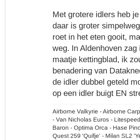
Met grotere idlers heb je
daar is groter simpelweg
roet in het eten gooit, m
weg. In Aldenhoven zag i
maatje kettingblad, ik z
benadering van Datakned
de idler dubbel geteld m
op een idler buigt EN st
Airborne Valkyrie - Airborne Car
- Van Nicholas Euros - Litespee
Baron - Optima Orca - Hase Pin
Quest 259 'Quifje' - Milan SL2 '