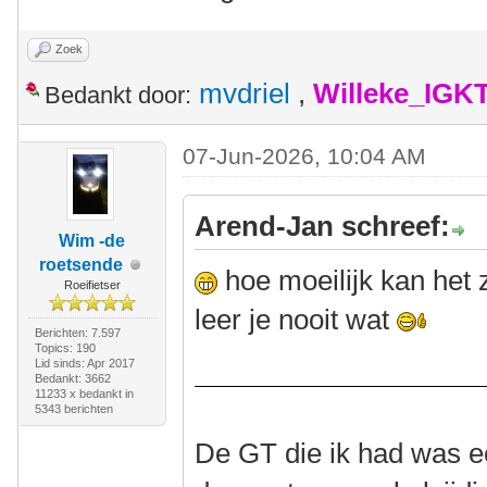
Zoek
mvdriel
,
Willeke_IGK
Bedankt door:
07-Jun-2026, 10:04 AM
Arend-Jan schreef:
Wim -de
roetsende
hoe moeilijk kan het
Roeifietser
leer je nooit wat
Berichten: 7.597
Topics: 190
Lid sinds: Apr 2017
Bedankt: 3662
11233 x bedankt in
5343 berichten
De GT die ik had was e