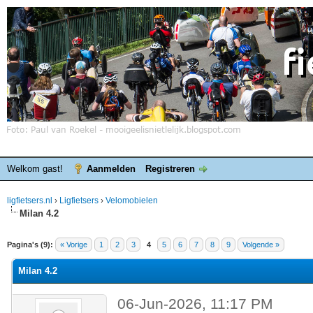
Welkom gast!
Aanmelden
Registreren
ligfietsers.nl
›
Ligfietsers
›
Velomobielen
Milan 4.2
elde waardering is 0
Pagina's (9):
« Vorige
1
2
3
4
5
6
7
8
9
Volgende »
Milan 4.2
06-Jun-2026, 11:17 PM