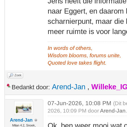
Jens heeft die informat
naar Eggert, en daarom 
scharnierpunt, maar die
meer ruimte is voor lan
In words of others,
Wisdom blooms, forums unite,
Quoted love takes flight.
Zoek
Arend-Jan
,
Willeke_I
Bedankt door:
07-Jun-2026, 10:08 PM
(Dit 
2026, 10:09 PM door
Arend-Jan
Arend-Jan
Ok, ben weer mooi wat 
Milan 4.2, Snoek,