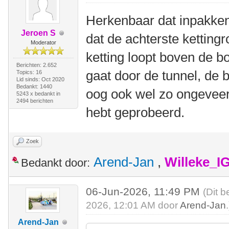
Herkenbaar dat inpakken.
Jeroen S
dat de achterste kettingr
Moderator
ketting loopt boven de b
Berichten: 2.652
gaat door de tunnel, de
Topics: 16
Lid sinds: Oct 2020
Bedankt: 1440
oog ook wel zo ongeveer 
5243 x bedankt in
2494 berichten
hebt geprobeerd.
Zoek
Arend-Jan
,
Willeke_I
Bedankt door:
06-Jun-2026, 11:49 PM
(Dit b
2026, 12:01 AM door
Arend-Jan
.
Arend-Jan