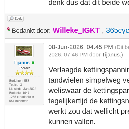
denk dus dat dit beide we
Zoek
Willeke_IGKT
,
365cyc
Bedankt door:
08-Jun-2026, 04:45 PM
(Dit 
2026, 07:46 PM door
Tijanus
.)
Tijanus
Verlaagde kettingspannin
Toerder
tandwielen simpelweg ver
Berichten: 558
Topics: 3
weliswaar de kettingspa
Lid sinds: Jan 2024
Bedankt: 1647
1265 x bedankt in
tegelijkertijd de kettings
551 berichten
werkt zou dat wellicht p
kunnen vallen.