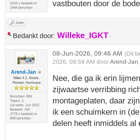
vastbouten door de bod
5243 x bedankt in
2494 berichten
Zoek
Willeke_IGKT
Bedankt door:
08-Jun-2026, 09:46 AM
(Dit b
2026, 09:59 AM door
Arend-Jan
.
Arend-Jan
Nee, die ga ik erin lijme
Milan 4.2, Snoek,
Pioneer, Hurricane
zijwaartse verribbing ric
Berichten: 806
montageplaten, daar zijn
Topics: 1
Lid sinds: Jun 2022
ik een schuimkern in (de
Bedankt: 420
2778 x bedankt in
808 berichten
delen heeft inmiddels al 