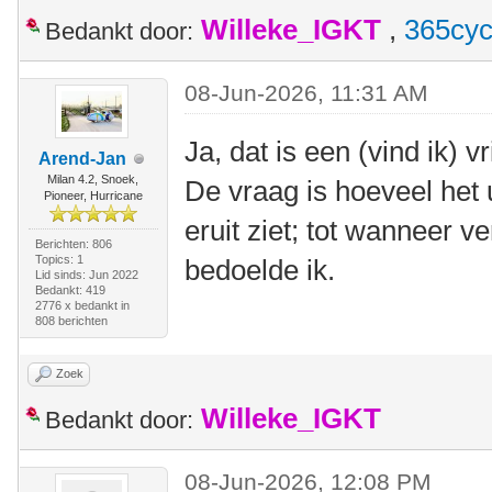
Willeke_IGKT
,
365cyc
Bedankt door:
08-Jun-2026, 11:31 AM
Ja, dat is een (vind ik) vr
Arend-Jan
Milan 4.2, Snoek,
De vraag is hoeveel het 
Pioneer, Hurricane
eruit ziet; tot wanneer ve
Berichten: 806
Topics: 1
bedoelde ik.
Lid sinds: Jun 2022
Bedankt: 419
2776 x bedankt in
808 berichten
Zoek
Willeke_IGKT
Bedankt door:
08-Jun-2026, 12:08 PM