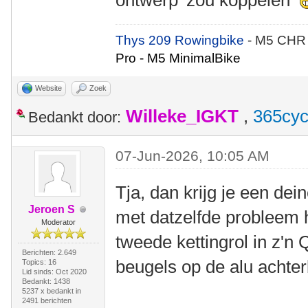
ontwerp' zou koppelen
Thys 209 Rowingbike
- M5 CHR
Pro - M5 MinimalBike
Website
Zoek
Willeke_IGKT
,
365cyc
Bedankt door:
07-Jun-2026, 10:05 AM
Tja, dan krijg je een de
Jeroen S
met datzelfde probleem 
Moderator
tweede kettingrol in z'n
Berichten: 2.649
beugels op de alu achter
Topics: 16
Lid sinds: Oct 2020
Bedankt: 1438
5237 x bedankt in
2491 berichten