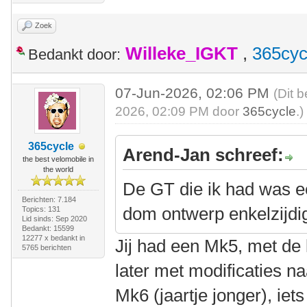
Zoek
Willeke_IGKT
,
365cyc
Bedankt door:
07-Jun-2026, 02:06 PM
(Dit 
2026, 02:09 PM door
365cycle
.)
365cycle
Arend-Jan schreef:
the best velomobile in
the world
De GT die ik had was e
Berichten: 7.184
dom ontwerp enkelzijdig
Topics: 131
Lid sinds: Sep 2020
Bedankt: 15599
12277 x bedankt in
Jij had een Mk5, met de 
5765 berichten
later met modificaties n
Mk6 (jaartje jonger), i