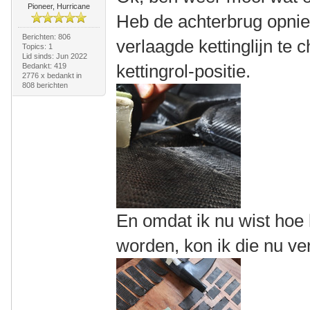
Pioneer, Hurricane
Heb de achterbrug opnie
Berichten: 806
verlaagde kettinglijn te
Topics: 1
Lid sinds: Jun 2022
kettingrol-positie.
Bedankt: 419
2776 x bedankt in
808 berichten
En omdat ik nu wist hoe
worden, kon ik die nu v