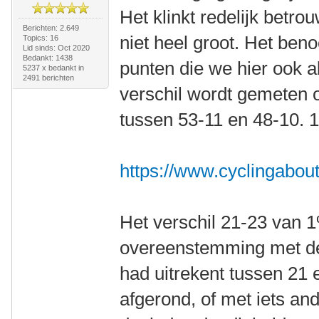
Het klinkt redelijk betro
Berichten: 2.649
niet heel groot. Het ben
Topics: 16
Lid sinds: Oct 2020
Bedankt: 1438
punten die we hier ook a
5237 x bedankt in
2491 berichten
verschil wordt gemeten o
tussen 53-11 en 48-10. 1
https://www.cyclingabout
Het verschil 21-23 van 1%
overeenstemming met d
had uitrekent tussen 21 
afgerond, of met iets an