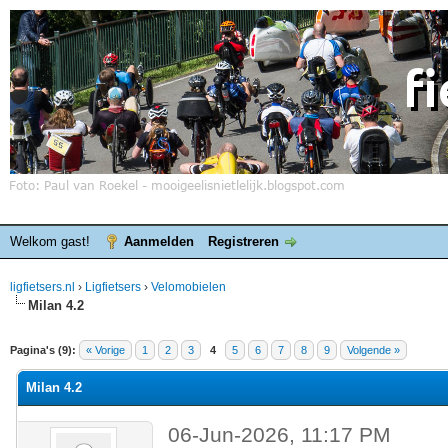
Welkom gast!
Aanmelden
Registreren
ligfietsers.nl
›
Ligfietsers
›
Velomobielen
Milan 4.2
elde waardering is 0
Pagina's (9):
« Vorige
1
2
3
4
5
6
7
8
9
Volgende »
Milan 4.2
06-Jun-2026, 11:17 PM