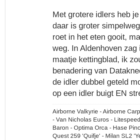
Met grotere idlers heb je
daar is groter simpelweg
roet in het eten gooit, m
weg. In Aldenhoven zag i
maatje kettingblad, ik z
benadering van Datakned
de idler dubbel geteld m
op een idler buigt EN st
Airborne Valkyrie - Airborne Car
- Van Nicholas Euros - Litespee
Baron - Optima Orca - Hase Pin
Quest 259 'Quifje' - Milan SL2 '