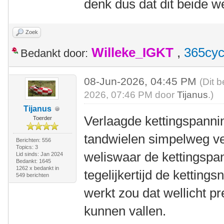
denk dus dat dit beide we
Zoek
Willeke_IGKT
,
365cyc
Bedankt door:
08-Jun-2026, 04:45 PM
(Dit 
2026, 07:46 PM door
Tijanus
.)
Tijanus
Verlaagde kettingspannin
Toerder
tandwielen simpelweg ver
Berichten: 556
Topics: 3
weliswaar de kettingspa
Lid sinds: Jan 2024
Bedankt: 1645
1262 x bedankt in
tegelijkertijd de kettings
549 berichten
werkt zou dat wellicht p
kunnen vallen.