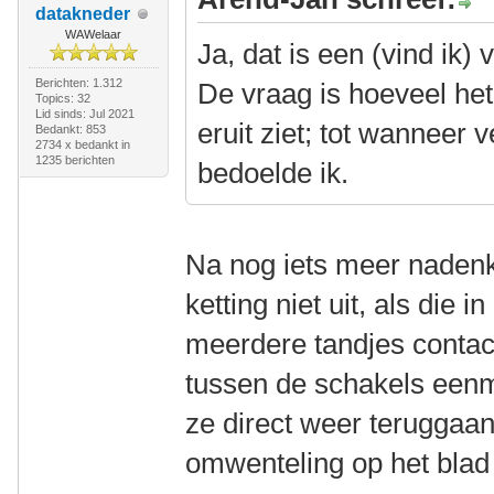
datakneder
WAWelaar
Ja, dat is een (vind ik) v
Berichten: 1.312
De vraag is hoeveel het
Topics: 32
Lid sinds: Jul 2021
eruit ziet; tot wanneer v
Bedankt: 853
2734 x bedankt in
1235 berichten
bedoelde ik.
Na nog iets meer naden
ketting niet uit, als die i
meerdere tandjes contac
tussen de schakels eenma
ze direct weer teruggaan
omwenteling op het blad 