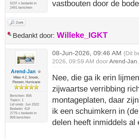
vastbouten door de bod
5237 x bedankt in
2491 berichten
Zoek
Willeke_IGKT
Bedankt door:
08-Jun-2026, 09:46 AM
(Dit b
2026, 09:59 AM door
Arend-Jan
.
Arend-Jan
Nee, die ga ik erin lijme
Milan 4.2, Snoek,
Pioneer, Hurricane
zijwaartse verribbing ric
Berichten: 806
montageplaten, daar zijn
Topics: 1
Lid sinds: Jun 2022
ik een schuimkern in (de
Bedankt: 419
2776 x bedankt in
808 berichten
delen heeft inmiddels al 