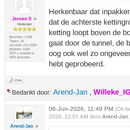
Herkenbaar dat inpakken.
Jeroen S
dat de achterste kettingr
Moderator
ketting loopt boven de b
Berichten: 2.649
gaat door de tunnel, de
Topics: 16
Lid sinds: Oct 2020
Bedankt: 1438
oog ook wel zo ongeveer 
5237 x bedankt in
2491 berichten
hebt geprobeerd.
Zoek
Arend-Jan
,
Willeke_I
Bedankt door:
06-Jun-2026, 11:49 PM
(Dit b
2026, 12:01 AM door
Arend-Jan
.
Arend-Jan