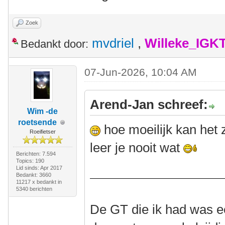
Zoek
mvdriel
,
Willeke_IGK
Bedankt door:
07-Jun-2026, 10:04 AM
Arend-Jan schreef:
Wim -de
roetsende
hoe moeilijk kan het
Roeifietser
leer je nooit wat
Berichten: 7.594
Topics: 190
Lid sinds: Apr 2017
Bedankt: 3660
11217 x bedankt in
5340 berichten
De GT die ik had was e