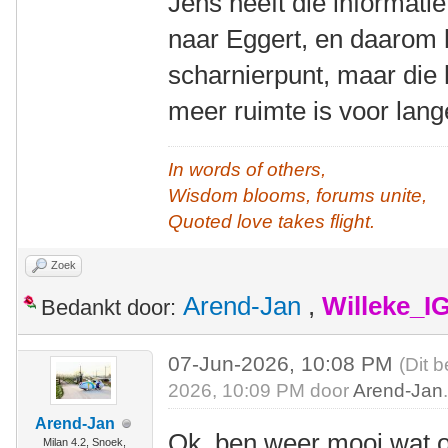
Jens heeft die informat
naar Eggert, en daarom 
scharnierpunt, maar die
meer ruimte is voor lan
In words of others,
Wisdom blooms, forums unite,
Quoted love takes flight.
Zoek
Arend-Jan
,
Willeke_I
Bedankt door:
07-Jun-2026, 10:08 PM
(Dit 
2026, 10:09 PM door
Arend-Jan
Arend-Jan
Ok, ben weer mooi wat 
Milan 4.2, Snoek,