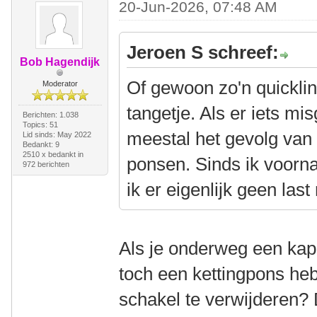
20-Jun-2026, 07:48 AM
Jeroen S schreef:
Bob Hagendijk
Of gewoon zo'n quicklin
Moderator
tangetje. Als er iets mi
Berichten: 1.038
Topics: 51
meestal het gevolg van e
Lid sinds: May 2022
Bedankt: 9
2510 x bedankt in
ponsen. Sinds ik voorna
972 berichten
ik er eigenlijk geen las
Als je onderweg een kapo
toch een kettingpons h
schakel te verwijderen? 