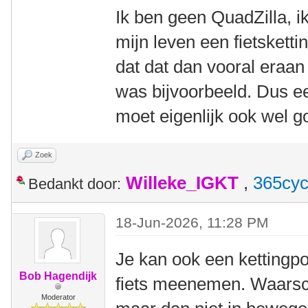
Ik ben geen QuadZilla, i
mijn leven een fietskett
dat dat dan vooral eraan 
was bijvoorbeeld. Dus e
moet eigenlijk ook wel go
Zoek
Willeke_IGKT
,
365cyc
Bedankt door:
18-Jun-2026, 11:28 PM
Je kan ook een kettingp
Bob Hagendijk
fiets meenemen. Waarschi
Moderator