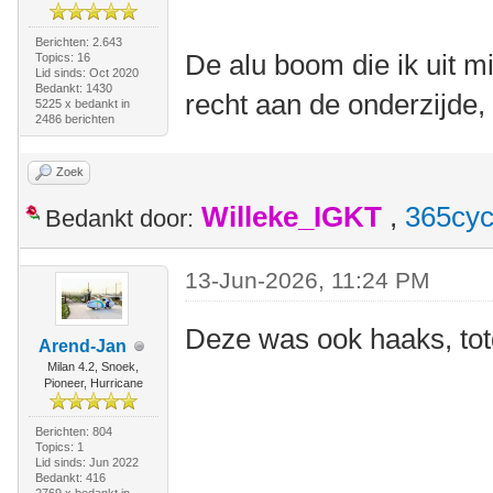
Berichten: 2.643
De alu boom die ik uit m
Topics: 16
Lid sinds: Oct 2020
Bedankt: 1430
recht aan de onderzijde, 
5225 x bedankt in
2486 berichten
Zoek
Willeke_IGKT
,
365cyc
Bedankt door:
13-Jun-2026, 11:24 PM
Deze was ook haaks, tot
Arend-Jan
Milan 4.2, Snoek,
Pioneer, Hurricane
Berichten: 804
Topics: 1
Lid sinds: Jun 2022
Bedankt: 416