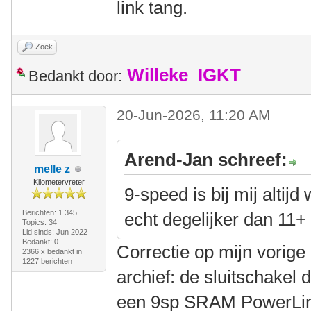
link tang.
Zoek
Willeke_IGKT
Bedankt door:
20-Jun-2026, 11:20 AM
Arend-Jan schreef:
melle z
Kilometervreter
9-speed is bij mij altijd
Berichten: 1.345
echt degelijker dan 11+
Topics: 34
Lid sinds: Jun 2022
Bedankt: 0
Correctie op mijn vorige 
2366 x bedankt in
1227 berichten
archief: de sluitschakel 
een 9sp SRAM PowerLin