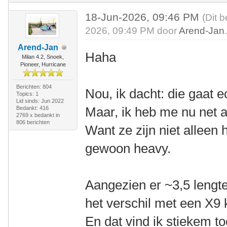
18-Jun-2026, 09:46 PM
(Dit 
2026, 09:49 PM door
Arend-Jan
Arend-Jan
Haha
Milan 4.2, Snoek,
Pioneer, Hurricane
Berichten: 804
Nou, ik dacht: die gaat e
Topics: 1
Lid sinds: Jun 2022
Maar, ik heb me nu net a
Bedankt: 416
2769 x bedankt in
806 berichten
Want ze zijn niet alleen 
gewoon heavy.
Aangezien er ~3,5 lengtes
het verschil met een X9
En dat vind ik stiekem to