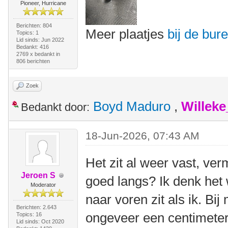
Pioneer, Hurricane
Berichten: 804
Meer plaatjes
bij de bur
Topics: 1
Lid sinds: Jun 2022
Bedankt: 416
2769 x bedankt in
806 berichten
Zoek
Boyd Maduro
,
Willek
Bedankt door:
18-Jun-2026, 07:43 AM
Het zit al weer vast, ver
Jeroen S
goed langs? Ik denk het 
Moderator
naar voren zit als ik. Bij 
Berichten: 2.643
ongeveer een centimeter 
Topics: 16
Lid sinds: Oct 2020