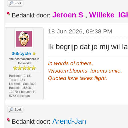
Zoek
Jeroen S
,
Willeke_I
Bedankt door:
18-Jun-2026, 09:38 PM
Ik begrijp dat je mij wil l
365cycle
the best velomobile in
In words of others,
the world
Wisdom blooms, forums unite,
Berichten: 7.181
Quoted love takes flight.
Topics: 131
Lid sinds: Sep 2020
Bedankt: 15596
12270 x bedankt in
5762 berichten
Zoek
Arend-Jan
Bedankt door: