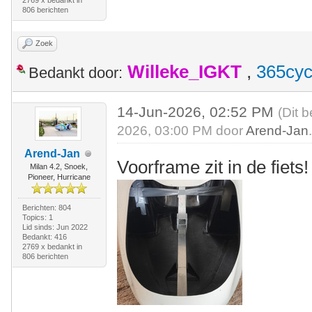
2769 x bedankt in
806 berichten
Zoek
Willeke_IGKT
,
365cyc
Bedankt door:
14-Jun-2026, 02:52 PM
(Dit 
2026, 03:00 PM door
Arend-Jan
Arend-Jan
Voorframe zit in de fiets!
Milan 4.2, Snoek,
Pioneer, Hurricane
Berichten: 804
Topics: 1
Lid sinds: Jun 2022
Bedankt: 416
2769 x bedankt in
806 berichten