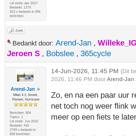
Lid sinds: Apr 2017
Bedankt: 1270
913 x bedankt in 456
berichten
Zoek
Arend-Jan
,
Willeke_I
Bedankt door:
Jeroen S
,
Bobslee
,
365cycle
14-Jun-2026, 11:45 PM
(Dit b
2026, 11:46 PM door
Arend-Jan
.
Arend-Jan
Zo, en na een paar uur 
Milan 4.2, Snoek,
Pioneer, Hurricane
net toch nog weer flink 
Berichten: 804
meer op een fiets te laten
Topics: 1
Lid sinds: Jun 2022
Bedankt: 416
2769 x bedankt in
806 berichten