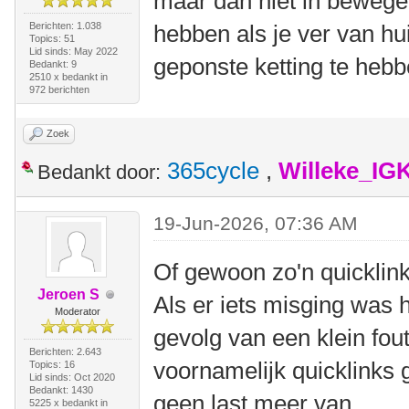
maar dan niet in bewegen
Berichten: 1.038
hebben als je ver van hui
Topics: 51
Lid sinds: May 2022
geponste ketting te hebb
Bedankt: 9
2510 x bedankt in
972 berichten
Zoek
365cycle
,
Willeke_IG
Bedankt door:
19-Jun-2026, 07:36 AM
Of gewoon zo'n quicklink
Jeroen S
Als er iets misging was h
Moderator
gevolg van een klein fout
Berichten: 2.643
voornamelijk quicklinks g
Topics: 16
Lid sinds: Oct 2020
Bedankt: 1430
geen last meer van.
5225 x bedankt in