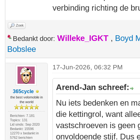
verbinding richting de b
Zoek
Willeke_IGKT
,
Boyd 
Bedankt door:
Bobslee
17-Jun-2026, 06:32 PM
Arend-Jan schreef:
365cycle
the best velomobile in
Nu iets bedenken en m
the world
die kettingrol, want al
Berichten: 7.181
Topics: 131
vastschroeven is geen g
Lid sinds: Sep 2020
Bedankt: 15596
12270 x bedankt in
onvoldoende stijf. Dus
5762 berichten