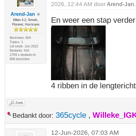
2026, 12:44 AM door
Arend-Jan
.
Arend-Jan
En weer een stap verde
Milan 4.2, Snoek,
Pioneer, Hurricane
Berichten: 804
Topics: 1
Lid sinds: Jun 2022
Bedankt: 416
2769 x bedankt in
806 berichten
4 ribben in de lengteri
Zoek
365cycle
,
Willeke_IG
Bedankt door:
12-Jun-2026, 07:03 AM