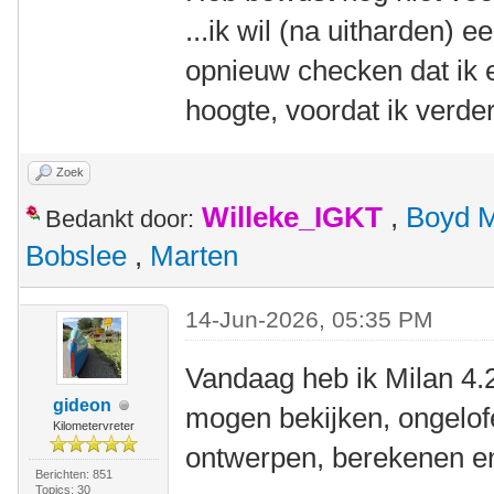
...ik wil (na uitharden) e
opnieuw checken dat ik e
hoogte, voordat ik verder
Zoek
Willeke_IGKT
,
Boyd 
Bedankt door:
Bobslee
,
Marten
14-Jun-2026, 05:35 PM
Vandaag heb ik Milan 4.
gideon
mogen bekijken, ongelof
Kilometervreter
ontwerpen, berekenen e
Berichten: 851
Topics: 30