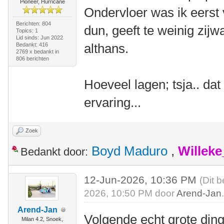
Pioneer, Hurricane
Ondervloer was ik eerst
Berichten: 804
dun, geeft te weinig zijwa
Topics: 1
Lid sinds: Jun 2022
althans.
Bedankt: 416
2769 x bedankt in
806 berichten
Hoeveel lagen; tsja.. dat
ervaring...
Zoek
Boyd Maduro
,
Willek
Bedankt door:
12-Jun-2026, 10:36 PM
(Dit 
2026, 10:50 PM door
Arend-Jan
Arend-Jan
Volgende echt grote ding
Milan 4.2, Snoek,