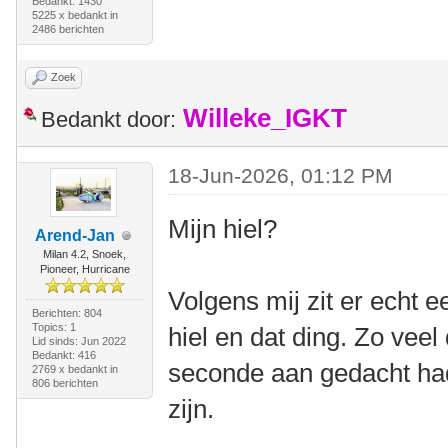
Bedankt: 1430
5225 x bedankt in
2486 berichten
Zoek
Willeke_IGKT
Bedankt door:
18-Jun-2026, 01:12 PM
Mijn hiel?
Arend-Jan
Milan 4.2, Snoek,
Pioneer, Hurricane
Volgens mij zit er echt 
Berichten: 804
Topics: 1
hiel en dat ding. Zo veel
Lid sinds: Jun 2022
Bedankt: 416
seconde aan gedacht had
2769 x bedankt in
806 berichten
zijn.