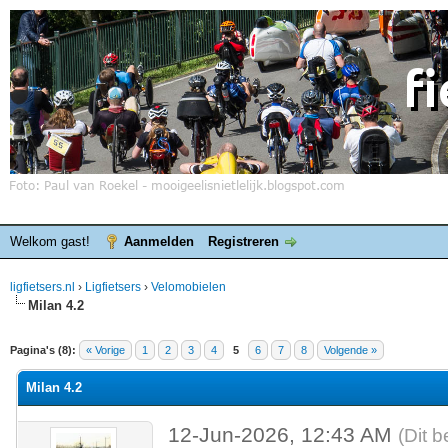
Welkom gast!
Aanmelden
Registreren
ligfietsers.nl
›
Ligfietsers
›
Velomobielen
Milan 4.2
elde waardering is 0
Pagina's (8):
« Vorige
1
2
3
4
5
6
7
8
Volgende »
Milan 4.2
12-Jun-2026, 12:43 AM
(Dit b