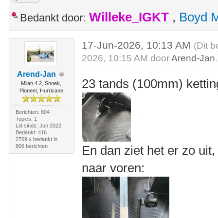
Willeke_IGKT
,
Boyd 
Bedankt door:
17-Jun-2026, 10:13 AM
(Dit b
2026, 10:15 AM door
Arend-Jan
.
Arend-Jan
23 tands (100mm) ketting
Milan 4.2, Snoek,
Pioneer, Hurricane
Berichten: 804
Topics: 1
Lid sinds: Jun 2022
Bedankt: 416
2769 x bedankt in
806 berichten
En dan ziet het er zo ui
naar voren: