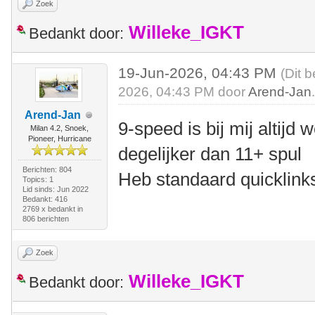
Zoek
Willeke_IGKT
Bedankt door:
19-Jun-2026, 04:43 PM
(Dit 
2026, 04:43 PM door
Arend-Jan
Arend-Jan
9-speed is bij mij altijd 
Milan 4.2, Snoek,
Pioneer, Hurricane
degelijker dan 11+ spul
Berichten: 804
Heb standaard quicklink
Topics: 1
Lid sinds: Jun 2022
Bedankt: 416
2769 x bedankt in
806 berichten
Zoek
Willeke_IGKT
Bedankt door: