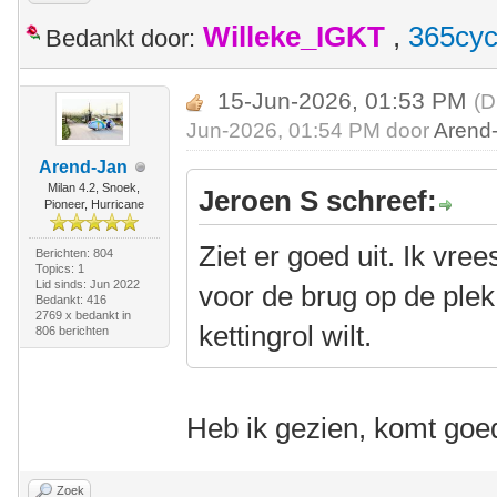
Willeke_IGKT
,
365cyc
Bedankt door:
15-Jun-2026, 01:53 PM
(D
Jun-2026, 01:54 PM door
Arend
Arend-Jan
Milan 4.2, Snoek,
Jeroen S schreef:
Pioneer, Hurricane
Ziet er goed uit. Ik vre
Berichten: 804
Topics: 1
Lid sinds: Jun 2022
voor de brug op de plek 
Bedankt: 416
2769 x bedankt in
kettingrol wilt.
806 berichten
Heb ik gezien, komt go
Zoek