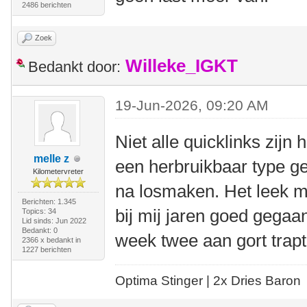
2486 berichten
Zoek
Willeke_IGKT
Bedankt door:
19-Jun-2026, 09:20 AM
Niet alle quicklinks zijn 
melle z
een herbruikbaar type ge
Kilometervreter
na losmaken. Het leek mij
Berichten: 1.345
bij mij jaren goed gegaan
Topics: 34
Lid sinds: Jun 2022
Bedankt: 0
week twee aan gort trapt
2366 x bedankt in
1227 berichten
Optima Stinger |
2x Dries Baron