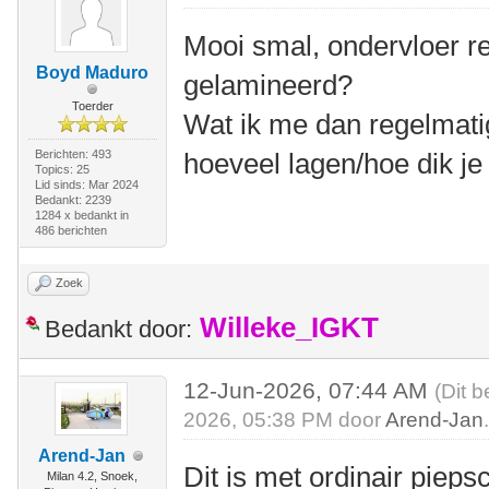
Mooi smal, ondervloer r
Boyd Maduro
gelamineerd?
Toerder
Wat ik me dan regelmatig
Berichten: 493
hoeveel lagen/hoe dik je
Topics: 25
Lid sinds: Mar 2024
Bedankt: 2239
1284 x bedankt in
486 berichten
Zoek
Willeke_IGKT
Bedankt door:
12-Jun-2026, 07:44 AM
(Dit b
2026, 05:38 PM door
Arend-Jan
Arend-Jan
Dit is met ordinair piep
Milan 4.2, Snoek,