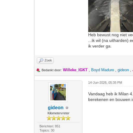
Heb bewust nog niet ve
...ik wil (na uitharden)
ik verder ga.
Zoek
Willeke_IGKT
,
Boyd Maduro
,
gideon
,
Bedankt door:
14-Jun-2026, 05:35 PM
Vandaag heb ik Milan 4
berekenen en bouwen i
gideon
Kilometervreter
Berichten: 851
Topics: 30