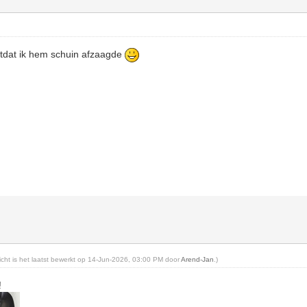
tdat ik hem schuin afzaagde
o
richt is het laatst bewerkt op 14-Jun-2026, 03:00 PM door
Arend-Jan
.)
!