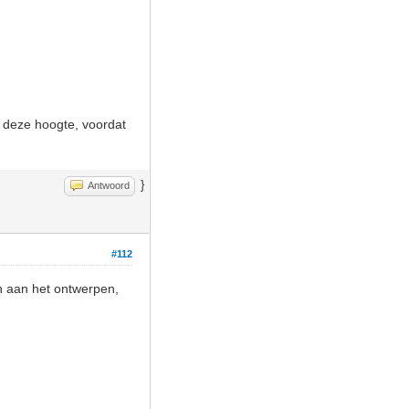
et deze hoogte, voordat
}
Antwoord
#112
n aan het ontwerpen,