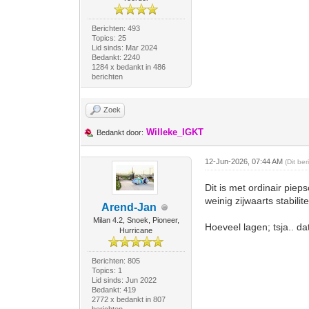
Berichten: 493
Topics: 25
Lid sinds: Mar 2024
Bedankt: 2240
1284 x bedankt in 486
berichten
Zoek
Willeke_IGKT
Bedankt door:
12-Jun-2026, 07:44 AM
(Dit be
Dit is met ordinair pie
weinig zijwaarts stabilit
Arend-Jan
Milan 4.2, Snoek, Pioneer,
Hoeveel lagen; tsja.. da
Hurricane
Berichten: 805
Topics: 1
Lid sinds: Jun 2022
Bedankt: 419
2772 x bedankt in 807