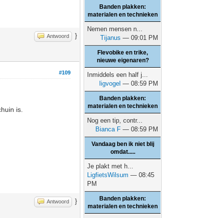
Banden plakken:
materialen en technieken
Nemen mensen n...
}
Antwoord
Tijanus
— 09:01 PM
Flevobike en trike,
nieuwe eigenaren?
#109
Inmiddels een half j...
ligvogel
— 08:59 PM
Banden plakken:
materialen en technieken
huin is.
Nog een tip, contr...
Bianca F
— 08:59 PM
Vandaag ben ik niet blij
omdat.....
Je plakt met h...
LigfietsWilsum
— 08:45
PM
Banden plakken:
}
Antwoord
materialen en technieken