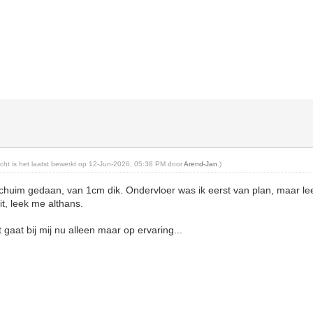
richt is het laatst bewerkt op 12-Jun-2026, 05:38 PM door
Arend-Jan
.)
pschuim gedaan, van 1cm dik. Ondervloer was ik eerst van plan, maar le
eit, leek me althans.
t gaat bij mij nu alleen maar op ervaring...