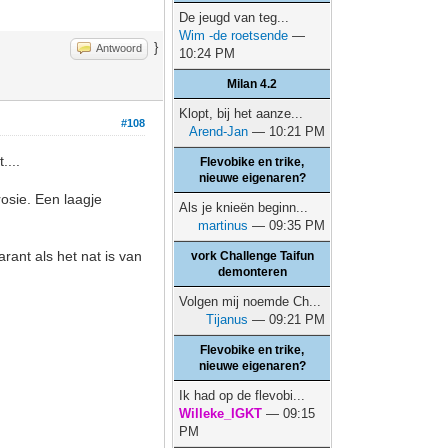
De jeugd van teg...
Wim -de roetsende
—
}
Antwoord
10:24 PM
Milan 4.2
Klopt, bij het aanze...
#108
Arend-Jan
— 10:21 PM
....
Flevobike en trike,
nieuwe eigenaren?
rosie. Een laagje
Als je knieën beginn...
martinus
— 09:35 PM
rant als het nat is van
vork Challenge Taifun
demonteren
Volgen mij noemde Ch...
Tijanus
— 09:21 PM
Flevobike en trike,
nieuwe eigenaren?
Ik had op de flevobi...
Willeke_IGKT
— 09:15
PM