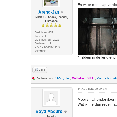
En weer een stap verd
Arend-Jan
Milan 4.2, Snoek, Pioneer,
Hurricane
Berichten: 805
Topics: 1
Lid sinds: Jun 2022
Bedankt: 419
2772 x bedankt in 807
berichten
4 ribben in de lengter
Zoek
365cycle
,
Willeke_IGKT
,
Wim -de roe
Bedankt door:
12-Jun-2026, 07:03 AM
Mooi smal, ondervloer 
Wat ik me dan regelmati
Boyd Maduro
Toerder