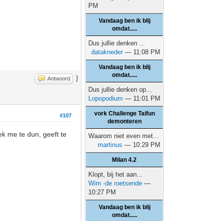
PM
Vandaag ben ik blij
omdat.....
Dus jullie denken ...
datakneder
— 11:08 PM
Vandaag ben ik blij
omdat.....
}
Antwoord
Dus jullie denken op...
Lopopodium
— 11:01 PM
vork Challenge Taifun
#107
demonteren
ek me te dun, geeft te
Waarom niet even met...
martinus
— 10:29 PM
Milan 4.2
Klopt, bij het aan...
Wim -de roetsende
—
10:27 PM
Vandaag ben ik blij
omdat.....