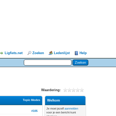
Ligfiets.net
Zoeken
Ledenlijst
Help
Waardering:
Topic Modes
Welkom
Je moet jezelf
aanmelden
#105
voor je een bericht kunt