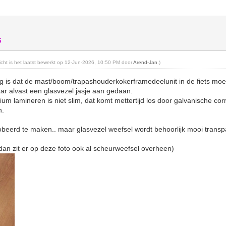
S
richt is het laatst bewerkt op 12-Jun-2026, 10:50 PM door
Arend-Jan
.)
g is dat de mast/boom/trapashouderkokerframedeelunit in de fiets moet
aar alvast een glasvezel jasje aan gedaan.
um lamineren is niet slim, dat komt mettertijd los door galvanische cor
n.
robeerd te maken.. maar glasvezel weefsel wordt behoorlijk mooi transpa
 dan zit er op deze foto ook al scheurweefsel overheen)