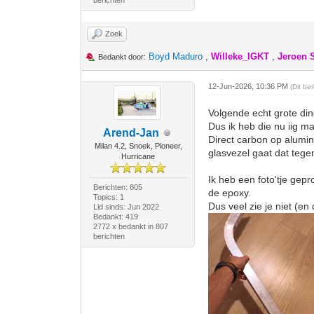
berichten
Zoek
Boyd Maduro
,
Willeke_IGKT
,
Jeroen 
Bedankt door:
12-Jun-2026, 10:36 PM
(Dit be
Volgende echt grote din
Dus ik heb die nu iig m
Arend-Jan
Direct carbon op alumini
Milan 4.2, Snoek, Pioneer,
glasvezel gaat dat tege
Hurricane
Ik heb een foto'tje gep
Berichten: 805
de epoxy.
Topics: 1
Dus veel zie je niet (en
Lid sinds: Jun 2022
Bedankt: 419
2772 x bedankt in 807
berichten