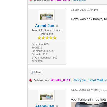
13-Jun-2026, 11:24 PM
Deze was ook haaks, to
Arend-Jan
Milan 4.2, Snoek, Pioneer,
Hurricane
Berichten: 805
Topics: 1
Lid sinds: Jun 2022
Bedankt: 419
2772 x bedankt in 807
berichten
Zoek
Willeke_IGKT
,
365cycle
,
Boyd Madur
Bedankt door:
14-Jun-2026, 02:52 PM
(Dit be
Voorframe zit in de fiets
Arend-Jan