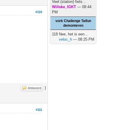
Veel (station) fiets...
Willeke_IGKT
— 08:44
PM
#110
vork Challenge Taifun
demonteren
118 Nee, het is een...
veloc_h
— 08:25 PM
}
Antwoord
#111