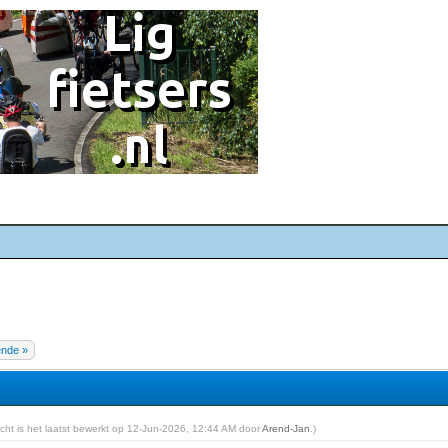
ende »
richt is het laatst bewerkt op 12-Jun-2026, 12:44 AM door
Arend-Jan
.)