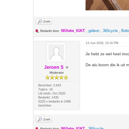
Zoek
Willeke_IGKT
,
gideon
,
365cycle
,
Bob
Bedankt door:
13-Jun-2026, 10:16 PM
Je hebt ze wel heel moo
De alu boom die ik uit 
Jeroen S
Moderator
Berichten: 2.643
Topics: 16
Lid sinds: Oct 2020
Bedankt: 1430
5225 x bedankt in 2486
berichten
Zoek
Willeke_IGKT
,
365cycle
Bedankt door: