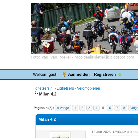
Welkom gast!
Aanmelden
Registreren
ligfietsers.nl
›
Ligfietsers
›
Velomobielen
Milan 4.2
0 stemmen - gemiddelde waardering is 0
1
2
3
4
5
Pagina's (8):
« Vorige
1
2
3
4
5
6
7
8
Volg
Milan 4.2
12-Jun-2026, 12:43 AM
(Dit be