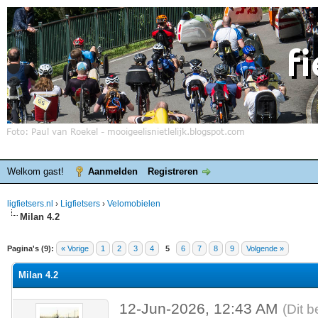
Welkom gast!
Aanmelden
Registreren
ligfietsers.nl
›
Ligfietsers
›
Velomobielen
Milan 4.2
elde waardering is 0
Pagina's (9):
« Vorige
1
2
3
4
5
6
7
8
9
Volgende »
Milan 4.2
12-Jun-2026, 12:43 AM
(Dit b