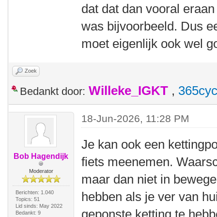
dat dat dan vooral eraan 
was bijvoorbeeld. Dus e
moet eigenlijk ook wel go
Zoek
Willeke_IGKT
,
365cyc
Bedankt door:
18-Jun-2026, 11:28 PM
Je kan ook een kettingp
Bob Hagendijk
fiets meenemen. Waarschi
Moderator
maar dan niet in bewegen
Berichten: 1.040
hebben als je ver van hui
Topics: 51
Lid sinds: May 2022
geponste ketting te hebb
Bedankt: 9