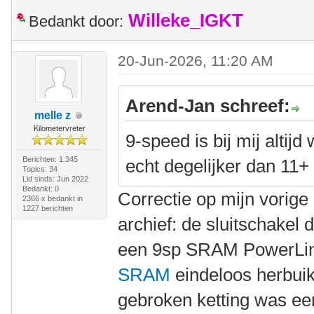
Willeke_IGKT
Bedankt door:
20-Jun-2026, 11:20 AM
Arend-Jan schreef:
melle z
Kilometervreter
9-speed is bij mij altijd
Berichten: 1.345
echt degelijker dan 11+
Topics: 34
Lid sinds: Jun 2022
Bedankt: 0
Correctie op mijn vorige 
2366 x bedankt in
1227 berichten
archief: de sluitschakel 
een 9sp SRAM PowerLin
SRAM
eindeloos herbuik
gebroken ketting was 