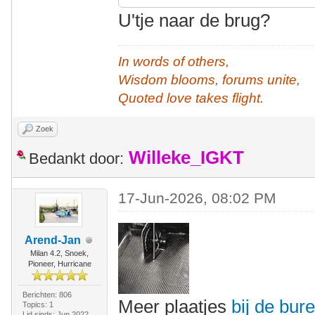
U'tje naar de brug?
In words of others,
Wisdom blooms, forums unite,
Quoted love takes flight.
Zoek
Willeke_IGKT
Bedankt door:
17-Jun-2026, 08:02 PM
Arend-Jan
Milan 4.2, Snoek,
Pioneer, Hurricane
Berichten: 806
Meer plaatjes
bij de bur
Topics: 1
Lid sinds: Jun 2022