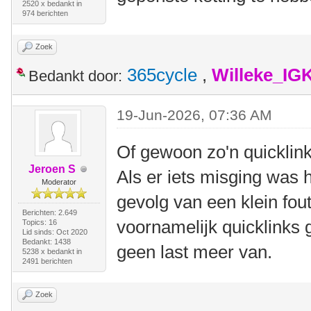
2520 x bedankt in
974 berichten
Zoek
365cycle
,
Willeke_IG
Bedankt door:
19-Jun-2026, 07:36 AM
Of gewoon zo'n quicklink
Jeroen S
Als er iets misging was h
Moderator
gevolg van een klein fout
Berichten: 2.649
voornamelijk quicklinks g
Topics: 16
Lid sinds: Oct 2020
Bedankt: 1438
geen last meer van.
5238 x bedankt in
2491 berichten
Zoek