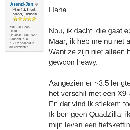
Arend-Jan
Haha
Milan 4.2, Snoek,
Pioneer, Hurricane
Berichten: 806
Nou, ik dacht: die gaat e
Topics: 1
Lid sinds: Jun 2022
Maar, ik heb me nu net a
Bedankt: 420
2777 x bedankt in
808 berichten
Want ze zijn niet alleen 
gewoon heavy.
Aangezien er ~3,5 lengtes
het verschil met een X9
En dat vind ik stiekem to
Ik ben geen QuadZilla, i
mijn leven een fietskett