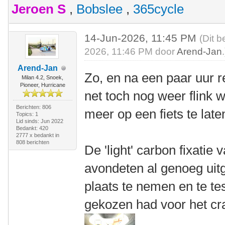
Jeroen S
,
Bobslee
,
365cycle
14-Jun-2026, 11:45 PM
(Dit b
2026, 11:46 PM door
Arend-Jan
.
Arend-Jan
Zo, en na een paar uur 
Milan 4.2, Snoek,
Pioneer, Hurricane
net toch nog weer flink 
Berichten: 806
meer op een fiets te laten
Topics: 1
Lid sinds: Jun 2022
Bedankt: 420
2777 x bedankt in
808 berichten
De 'light' carbon fixatie
avondeten al genoeg uit
plaats te nemen en te tes
gekozen had voor het cra