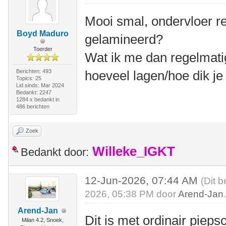
Mooi smal, ondervloer r
Boyd Maduro
gelamineerd?
Toerder
Wat ik me dan regelmatig
Berichten: 493
hoeveel lagen/hoe dik je
Topics: 25
Lid sinds: Mar 2024
Bedankt: 2247
1284 x bedankt in
486 berichten
Zoek
Willeke_IGKT
Bedankt door:
12-Jun-2026, 07:44 AM
(Dit b
2026, 05:38 PM door
Arend-Jan
Arend-Jan
Dit is met ordinair piep
Milan 4.2, Snoek,