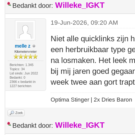
Willeke_IGKT
Bedankt door:
19-Jun-2026, 09:20 AM
Niet alle quicklinks zijn 
melle z
een herbruikbaar type ge
Kilometervreter
na losmaken. Het leek mij
Berichten: 1.345
bij mij jaren goed gegaan
Topics: 34
Lid sinds: Jun 2022
Bedankt: 0
week twee aan gort trapt
2366 x bedankt in
1227 berichten
Optima Stinger |
2x Dries Baron
Zoek
Willeke_IGKT
Bedankt door: