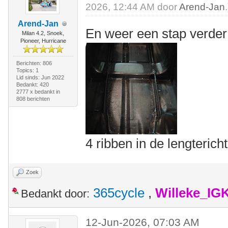
2026, 12:44 AM door
Arend-Jan
.
Arend-Jan
En weer een stap verde
Milan 4.2, Snoek,
Pioneer, Hurricane
Berichten: 806
Topics: 1
Lid sinds: Jun 2022
Bedankt: 420
2777 x bedankt in
808 berichten
4 ribben in de lengteri
Zoek
365cycle
,
Willeke_IG
Bedankt door:
12-Jun-2026, 07:03 AM