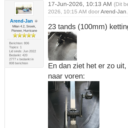
17-Jun-2026, 10:13 AM
(Dit b
2026, 10:15 AM door
Arend-Jan
.
Arend-Jan
23 tands (100mm) ketting
Milan 4.2, Snoek,
Pioneer, Hurricane
Berichten: 806
Topics: 1
Lid sinds: Jun 2022
Bedankt: 420
2777 x bedankt in
808 berichten
En dan ziet het er zo ui
naar voren: