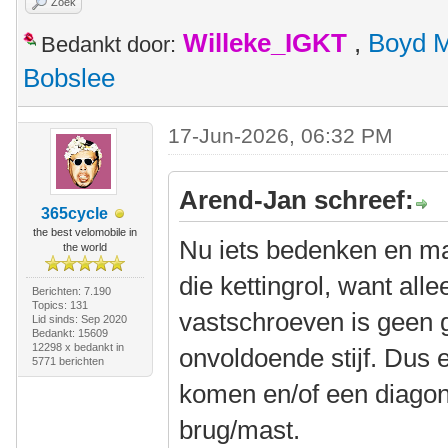
Zoek
Willeke_IGKT
,
Boyd 
Bedankt door:
Bobslee
17-Jun-2026, 06:32 PM
Arend-Jan schreef:
365cycle
the best velomobile in
Nu iets bedenken en m
the world
die kettingrol, want al
Berichten: 7.190
Topics: 131
vastschroeven is geen g
Lid sinds: Sep 2020
Bedankt: 15609
12298 x bedankt in
onvoldoende stijf. Dus
5771 berichten
komen en/of een diagona
brug/mast.