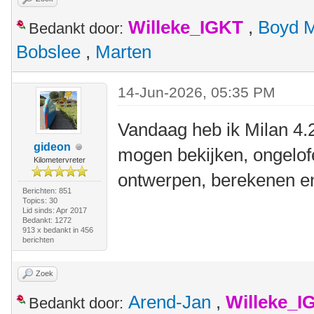
Willeke_IGKT
,
Boyd 
Bedankt door:
Bobslee
,
Marten
14-Jun-2026, 05:35 PM
Vandaag heb ik Milan 4.
gideon
mogen bekijken, ongelof
Kilometervreter
ontwerpen, berekenen e
Berichten: 851
Topics: 30
Lid sinds: Apr 2017
Bedankt: 1272
913 x bedankt in 456
berichten
Zoek
Arend-Jan
,
Willeke_I
Bedankt door: