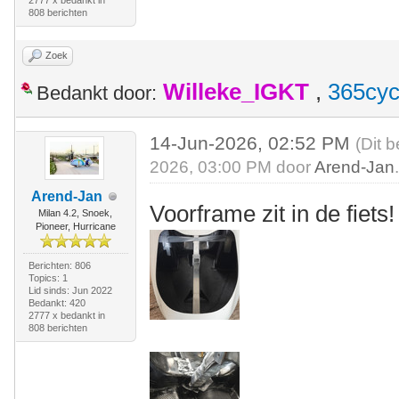
2777 x bedankt in
808 berichten
Zoek
Willeke_IGKT
,
365cyc
Bedankt door:
14-Jun-2026, 02:52 PM
(Dit 
2026, 03:00 PM door
Arend-Jan
Arend-Jan
Voorframe zit in de fiets!
Milan 4.2, Snoek,
Pioneer, Hurricane
Berichten: 806
Topics: 1
Lid sinds: Jun 2022
Bedankt: 420
2777 x bedankt in
808 berichten