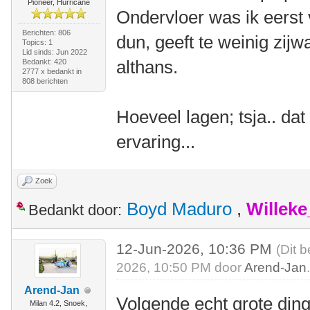
Pioneer, Hurricane
Ondervloer was ik eerst
Berichten: 806
dun, geeft te weinig zijwa
Topics: 1
Lid sinds: Jun 2022
althans.
Bedankt: 420
2777 x bedankt in
808 berichten
Hoeveel lagen; tsja.. dat
ervaring...
Zoek
Boyd Maduro
,
Willek
Bedankt door:
12-Jun-2026, 10:36 PM
(Dit 
2026, 10:50 PM door
Arend-Jan
Arend-Jan
Volgende echt grote ding
Milan 4.2, Snoek,