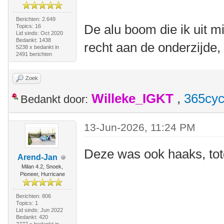
Berichten: 2.649
De alu boom die ik uit m
Topics: 16
Lid sinds: Oct 2020
Bedankt: 1438
recht aan de onderzijde, 
5238 x bedankt in
2491 berichten
Zoek
Willeke_IGKT
,
365cyc
Bedankt door:
13-Jun-2026, 11:24 PM
Deze was ook haaks, tot
Arend-Jan
Milan 4.2, Snoek,
Pioneer, Hurricane
Berichten: 806
Topics: 1
Lid sinds: Jun 2022
Bedankt: 420