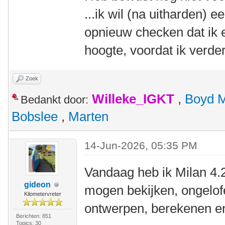
...ik wil (na uitharden) e
opnieuw checken dat ik e
hoogte, voordat ik verder
Zoek
Willeke_IGKT
,
Boyd 
Bedankt door:
Bobslee
,
Marten
14-Jun-2026, 05:35 PM
Vandaag heb ik Milan 4.
gideon
mogen bekijken, ongelof
Kilometervreter
ontwerpen, berekenen e
Berichten: 851
Topics: 30