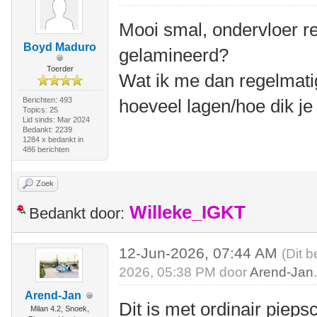
Mooi smal, ondervloer r
Boyd Maduro
gelamineerd?
Toerder
Wat ik me dan regelmatig
Berichten: 493
hoeveel lagen/hoe dik je
Topics: 25
Lid sinds: Mar 2024
Bedankt: 2239
1284 x bedankt in
486 berichten
Zoek
Willeke_IGKT
Bedankt door:
12-Jun-2026, 07:44 AM
(Dit b
2026, 05:38 PM door
Arend-Jan
Arend-Jan
Dit is met ordinair piep
Milan 4.2, Snoek,