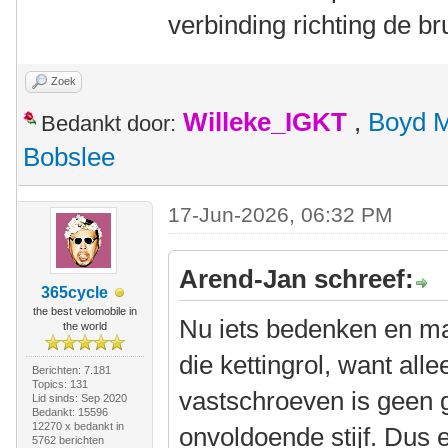
verbinding richting de b
Zoek
Willeke_IGKT
,
Boyd 
Bedankt door:
Bobslee
17-Jun-2026, 06:32 PM
Arend-Jan schreef:
365cycle
the best velomobile in
Nu iets bedenken en m
the world
die kettingrol, want al
Berichten: 7.181
Topics: 131
vastschroeven is geen g
Lid sinds: Sep 2020
Bedankt: 15596
12270 x bedankt in
onvoldoende stijf. Dus
5762 berichten