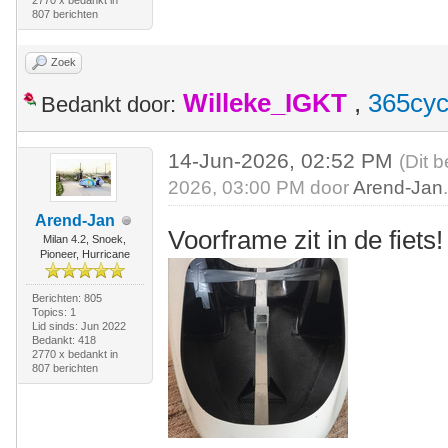
2770 x bedankt in
807 berichten
Zoek
Willeke_IGKT
,
365cyc
Bedankt door:
14-Jun-2026, 02:52 PM
(Dit 
2026, 03:00 PM door
Arend-Jan
Arend-Jan
Voorframe zit in de fiets!
Milan 4.2, Snoek,
Pioneer, Hurricane
Berichten: 805
Topics: 1
Lid sinds: Jun 2022
Bedankt: 418
2770 x bedankt in
807 berichten