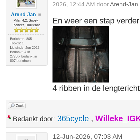
2026, 12:44 AM door
Arend-Jan
.
Arend-Jan
En weer een stap verde
Milan 4.2, Snoek,
Pioneer, Hurricane
Berichten: 805
Topics: 1
Lid sinds: Jun 2022
Bedankt: 418
2770 x bedankt in
807 berichten
4 ribben in de lengteri
Zoek
365cycle
,
Willeke_IG
Bedankt door:
12-Jun-2026, 07:03 AM