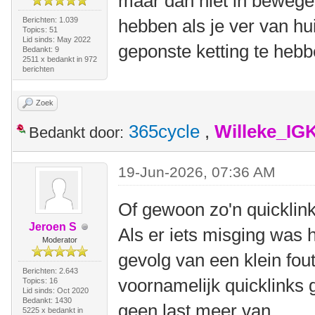
maar dan niet in bewegen
Berichten: 1.039
hebben als je ver van hui
Topics: 51
Lid sinds: May 2022
geponste ketting te hebb
Bedankt: 9
2511 x bedankt in 972
berichten
Zoek
365cycle
,
Willeke_IG
Bedankt door:
19-Jun-2026, 07:36 AM
Of gewoon zo'n quicklink
Jeroen S
Als er iets misging was h
Moderator
gevolg van een klein fout
Berichten: 2.643
voornamelijk quicklinks g
Topics: 16
Lid sinds: Oct 2020
Bedankt: 1430
geen last meer van.
5225 x bedankt in