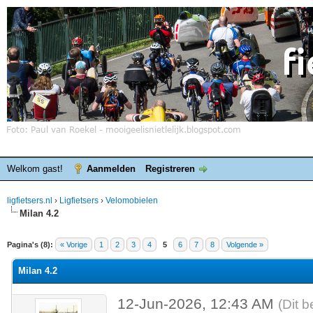
Welkom gast!
Aanmelden
Registreren
ligfietsers.nl
›
Ligfietsers
›
Velomobielen
Milan 4.2
elde waardering is 0
Pagina's (8):
« Vorige
1
2
3
4
5
6
7
8
Volgende »
Milan 4.2
12-Jun-2026, 12:43 AM
(Dit b