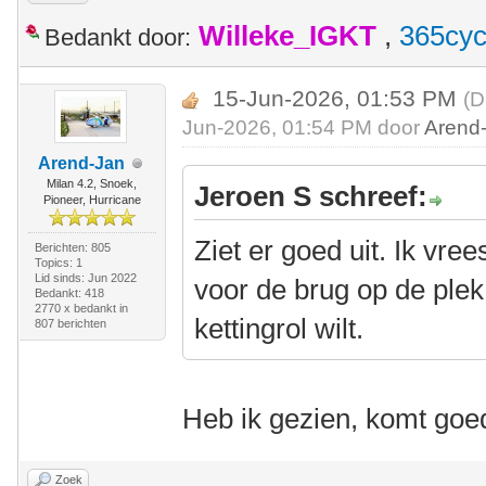
Willeke_IGKT
,
365cyc
Bedankt door:
15-Jun-2026, 01:53 PM
(D
Jun-2026, 01:54 PM door
Arend
Arend-Jan
Milan 4.2, Snoek,
Jeroen S schreef:
Pioneer, Hurricane
Ziet er goed uit. Ik vre
Berichten: 805
Topics: 1
Lid sinds: Jun 2022
voor de brug op de plek 
Bedankt: 418
2770 x bedankt in
kettingrol wilt.
807 berichten
Heb ik gezien, komt go
Zoek