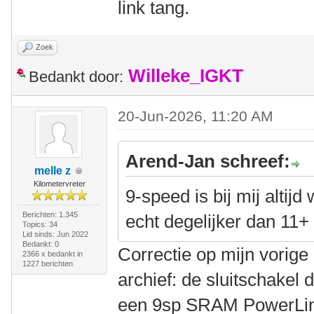
link tang.
Zoek
Willeke_IGKT
Bedankt door:
20-Jun-2026, 11:20 AM
Arend-Jan schreef:
melle z
Kilometervreter
9-speed is bij mij altijd
Berichten: 1.345
echt degelijker dan 11+
Topics: 34
Lid sinds: Jun 2022
Bedankt: 0
Correctie op mijn vorige 
2366 x bedankt in
1227 berichten
archief: de sluitschakel 
een 9sp SRAM PowerLin