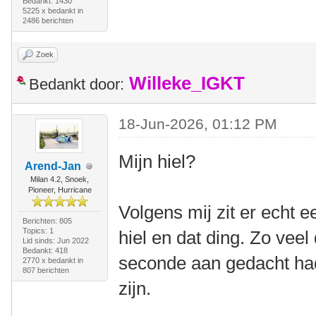
Bedankt: 1430
5225 x bedankt in
2486 berichten
Zoek
Willeke_IGKT
Bedankt door:
18-Jun-2026, 01:12 PM
Mijn hiel?
Arend-Jan
Milan 4.2, Snoek,
Pioneer, Hurricane
Volgens mij zit er echt 
Berichten: 805
Topics: 1
hiel en dat ding. Zo veel
Lid sinds: Jun 2022
Bedankt: 418
seconde aan gedacht had
2770 x bedankt in
807 berichten
zijn.