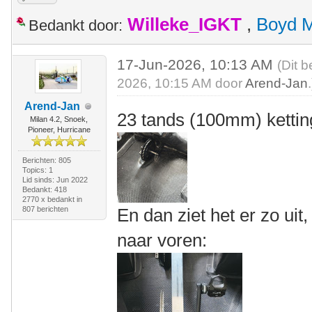
Willeke_IGKT
,
Boyd 
Bedankt door:
17-Jun-2026, 10:13 AM
(Dit b
2026, 10:15 AM door
Arend-Jan
.
Arend-Jan
23 tands (100mm) ketting
Milan 4.2, Snoek,
Pioneer, Hurricane
Berichten: 805
Topics: 1
Lid sinds: Jun 2022
Bedankt: 418
2770 x bedankt in
807 berichten
En dan ziet het er zo ui
naar voren: