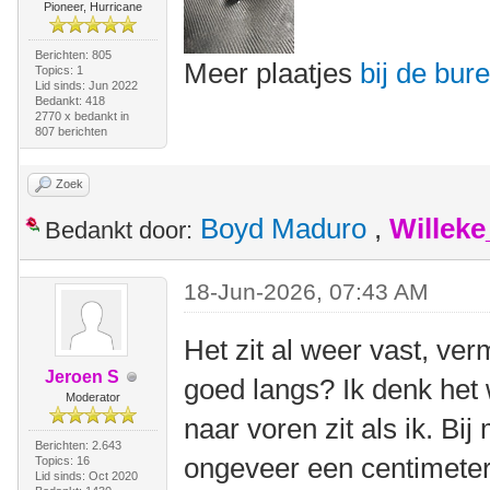
Pioneer, Hurricane
Berichten: 805
Meer plaatjes
bij de bur
Topics: 1
Lid sinds: Jun 2022
Bedankt: 418
2770 x bedankt in
807 berichten
Zoek
Boyd Maduro
,
Willek
Bedankt door:
18-Jun-2026, 07:43 AM
Het zit al weer vast, ver
Jeroen S
goed langs? Ik denk het 
Moderator
naar voren zit als ik. Bij 
Berichten: 2.643
ongeveer een centimeter 
Topics: 16
Lid sinds: Oct 2020