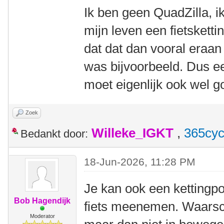
Ik ben geen QuadZilla, i
mijn leven een fietskett
dat dat dan vooral eraan 
was bijvoorbeeld. Dus e
moet eigenlijk ook wel go
Zoek
Willeke_IGKT
,
365cyc
Bedankt door:
18-Jun-2026, 11:28 PM
Je kan ook een kettingp
Bob Hagendijk
fiets meenemen. Waarschi
Moderator