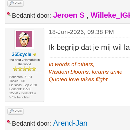
Zoek
Jeroen S
,
Willeke_I
Bedankt door:
18-Jun-2026, 09:38 PM
Ik begrijp dat je mij wil l
365cycle
the best velomobile in
In words of others,
the world
Wisdom blooms, forums unite,
Berichten: 7.181
Quoted love takes flight.
Topics: 131
Lid sinds: Sep 2020
Bedankt: 15596
12270 x bedankt in
5762 berichten
Zoek
Arend-Jan
Bedankt door: