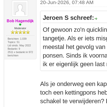
20-Jun-2026, 07:48 AM
Jeroen S schreef:
Bob Hagendijk
Of gewoon zo'n quicklin
Moderator
tangetje. Als er iets mi
Berichten: 1.039
Topics: 51
meestal het gevolg van e
Lid sinds: May 2022
Bedankt: 9
2511 x bedankt in 972
ponsen. Sinds ik voorna
berichten
ik er eigenlijk geen las
Als je onderweg een kapo
toch een kettingpons h
schakel te verwijderen? 