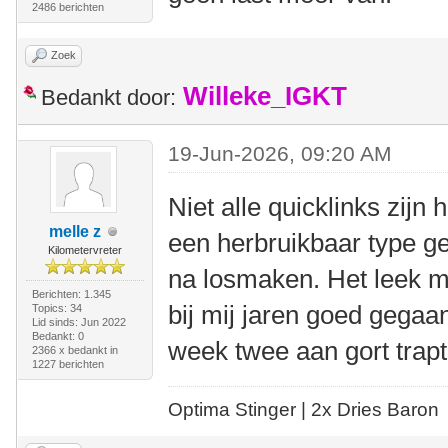
2486 berichten
Zoek
Willeke_IGKT
Bedankt door:
19-Jun-2026, 09:20 AM
Niet alle quicklinks zijn 
melle z
een herbruikbaar type ge
Kilometervreter
na losmaken. Het leek mij
Berichten: 1.345
bij mij jaren goed gegaan
Topics: 34
Lid sinds: Jun 2022
Bedankt: 0
week twee aan gort trapt
2366 x bedankt in
1227 berichten
Optima Stinger |
2x Dries Baron