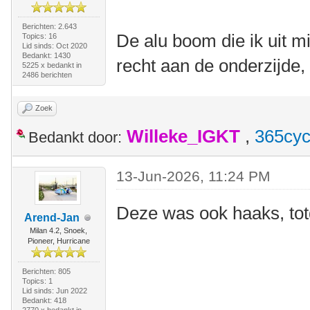
Berichten: 2.643
De alu boom die ik uit m
Topics: 16
Lid sinds: Oct 2020
Bedankt: 1430
recht aan de onderzijde, 
5225 x bedankt in
2486 berichten
Zoek
Willeke_IGKT
,
365cyc
Bedankt door:
13-Jun-2026, 11:24 PM
Deze was ook haaks, tot
Arend-Jan
Milan 4.2, Snoek,
Pioneer, Hurricane
Berichten: 805
Topics: 1
Lid sinds: Jun 2022
Bedankt: 418