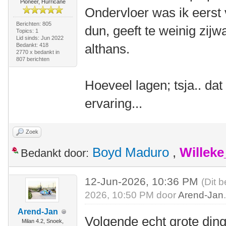
Pioneer, Hurricane
Ondervloer was ik eerst
Berichten: 805
dun, geeft te weinig zijwa
Topics: 1
Lid sinds: Jun 2022
althans.
Bedankt: 418
2770 x bedankt in
807 berichten
Hoeveel lagen; tsja.. dat
ervaring...
Zoek
Boyd Maduro
,
Willek
Bedankt door:
12-Jun-2026, 10:36 PM
(Dit 
2026, 10:50 PM door
Arend-Jan
Arend-Jan
Volgende echt grote ding
Milan 4.2, Snoek,