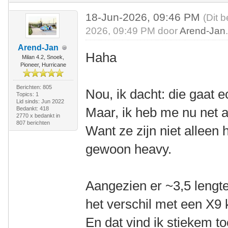
18-Jun-2026, 09:46 PM
(Dit 
2026, 09:49 PM door
Arend-Jan
Arend-Jan
Haha
Milan 4.2, Snoek,
Pioneer, Hurricane
Berichten: 805
Nou, ik dacht: die gaat e
Topics: 1
Lid sinds: Jun 2022
Maar, ik heb me nu net a
Bedankt: 418
2770 x bedankt in
807 berichten
Want ze zijn niet alleen 
gewoon heavy.
Aangezien er ~3,5 lengtes
het verschil met een X9
En dat vind ik stiekem to