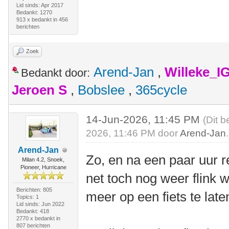
Lid sinds: Apr 2017
Bedankt: 1270
913 x bedankt in 456
berichten
Zoek
Arend-Jan
,
Willeke_I
Bedankt door:
Jeroen S
,
Bobslee
,
365cycle
14-Jun-2026, 11:45 PM
(Dit b
2026, 11:46 PM door
Arend-Jan
.
Arend-Jan
Zo, en na een paar uur 
Milan 4.2, Snoek,
Pioneer, Hurricane
net toch nog weer flink 
Berichten: 805
meer op een fiets te laten
Topics: 1
Lid sinds: Jun 2022
Bedankt: 418
2770 x bedankt in
807 berichten