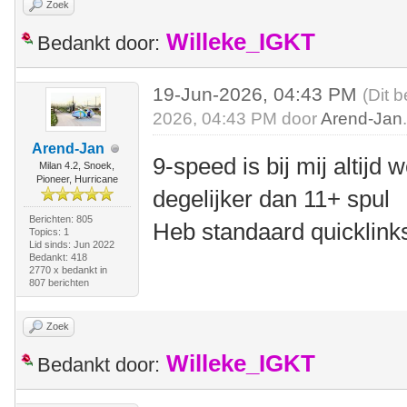
Zoek
Willeke_IGKT
Bedankt door:
19-Jun-2026, 04:43 PM
(Dit 
2026, 04:43 PM door
Arend-Jan
Arend-Jan
9-speed is bij mij altijd 
Milan 4.2, Snoek,
Pioneer, Hurricane
degelijker dan 11+ spul
Berichten: 805
Heb standaard quicklink
Topics: 1
Lid sinds: Jun 2022
Bedankt: 418
2770 x bedankt in
807 berichten
Zoek
Willeke_IGKT
Bedankt door: