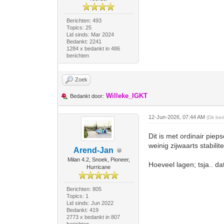
Berichten: 493
Topics: 25
Lid sinds: Mar 2024
Bedankt: 2241
1284 x bedankt in 486
berichten
Zoek
Willeke_IGKT
Bedankt door:
12-Jun-2026, 07:44 AM
(Dit be
Dit is met ordinair pie
weinig zijwaarts stabilit
Arend-Jan
Milan 4.2, Snoek, Pioneer,
Hoeveel lagen; tsja.. da
Hurricane
Berichten: 805
Topics: 1
Lid sinds: Jun 2022
Bedankt: 419
2773 x bedankt in 807