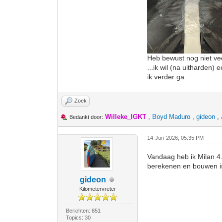
Heb bewust nog niet ve
...ik wil (na uitharden)
ik verder ga.
Zoek
Willeke_IGKT
,
Boyd Maduro
,
gideon
,
Bedankt door:
14-Jun-2026, 05:35 PM
Vandaag heb ik Milan 4
berekenen en bouwen i
gideon
Kilometervreter
Berichten: 851
Topics: 30