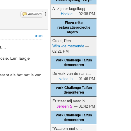
zonder speling? Zo j...
A. Zijn er kogelkopj...
}
Hoekie
— 02:38 PM
Antwoord
Flevo-trike
restauratieprojectje
afgero...
#108
Groet, Ren...
Wim -de roetsende
—
....
02:21 PM
rosie. Een laagje
vork Challenge Taifun
demonteren
De vork van de nar z...
rant als het nat is van
veloc_h
— 01:46 PM
vork Challenge Taifun
demonteren
Er staat mij vaag bi...
Jeroen S
— 01:42 PM
vork Challenge Taifun
demonteren
"Waarom niet e...