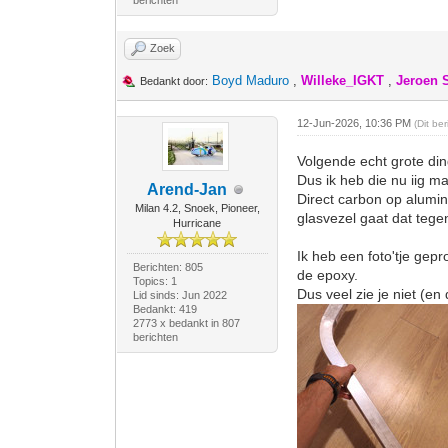
berichten
Zoek
Boyd Maduro
,
Willeke_IGKT
,
Jeroen 
Bedankt door:
12-Jun-2026, 10:36 PM
(Dit be
Volgende echt grote din
Dus ik heb die nu iig m
Arend-Jan
Direct carbon op alumini
Milan 4.2, Snoek, Pioneer,
glasvezel gaat dat tege
Hurricane
Ik heb een foto'tje gep
Berichten: 805
de epoxy.
Topics: 1
Dus veel zie je niet (en
Lid sinds: Jun 2022
Bedankt: 419
2773 x bedankt in 807
berichten