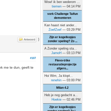
Wow! ik ben wederom ...
tiemen
— 04:14 PM
vork Challenge Taifun
demonteren
Kan haast niet ander...
ZoefZoef
— 03:29 PM
Zijn er kogelkopjes
}
Antwoord
zonder speling? Zo ...
A Zonder speling sta...
JarnoH
— 03:13 PM
#107
Flevo-trike
restauratieprojectje
ek me te dun, geeft te
afgero...
Hoi Wim, Ja klopt...
renehin
— 03:00 PM
Milan 4.2
Heb je nog gedacht a...
Hoekie
— 02:46 PM
Zijn er kogelkopjes