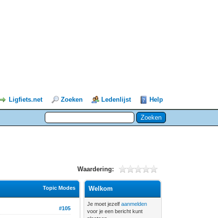
Ligfiets.net
Zoeken
Ledenlijst
Help
Waardering:
Topic Modes
Welkom
Je moet jezelf
aanmelden
#105
voor je een bericht kunt