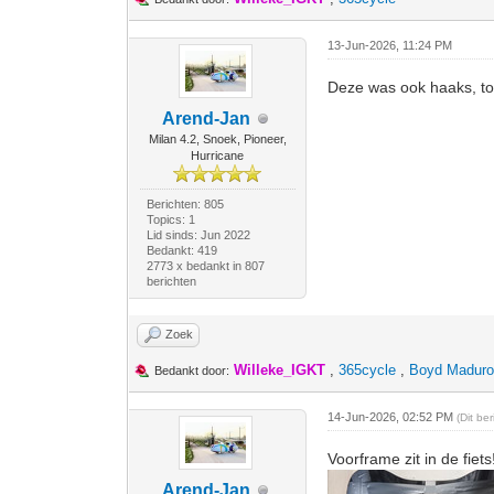
13-Jun-2026, 11:24 PM
Deze was ook haaks, to
Arend-Jan
Milan 4.2, Snoek, Pioneer,
Hurricane
Berichten: 805
Topics: 1
Lid sinds: Jun 2022
Bedankt: 419
2773 x bedankt in 807
berichten
Zoek
Willeke_IGKT
,
365cycle
,
Boyd Madur
Bedankt door:
14-Jun-2026, 02:52 PM
(Dit be
Voorframe zit in de fiets
Arend-Jan