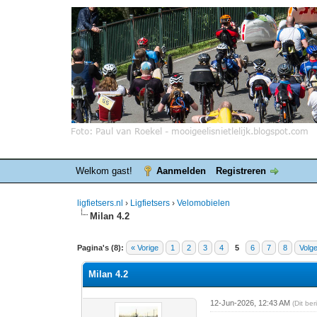
Welkom gast!
Aanmelden
Registreren
ligfietsers.nl
›
Ligfietsers
›
Velomobielen
Milan 4.2
0 stemmen - gemiddelde waardering is 0
1
2
3
4
5
Pagina's (8):
« Vorige
1
2
3
4
5
6
7
8
Volg
Milan 4.2
12-Jun-2026, 12:43 AM
(Dit be