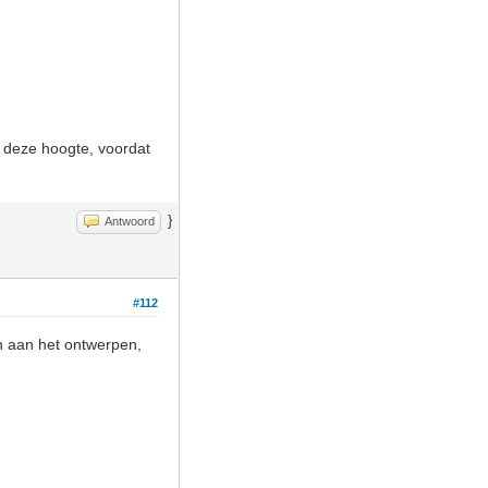
et deze hoogte, voordat
}
Antwoord
#112
n aan het ontwerpen,