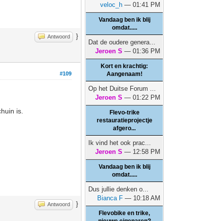
veloc_h
— 01:41 PM
Vandaag ben ik blij
omdat.....
}
Antwoord
Dat de oudere genera...
Jeroen S
— 01:36 PM
Kort en krachtig:
#109
Aangenaam!
Op het Duitse Forum ...
Jeroen S
— 01:22 PM
huin is.
Flevo-trike
restauratieprojectje
afgero...
Ik vind het ook prac...
Jeroen S
— 12:58 PM
Vandaag ben ik blij
omdat.....
Dus jullie denken o...
Bianca F
— 10:18 AM
}
Antwoord
Flevobike en trike,