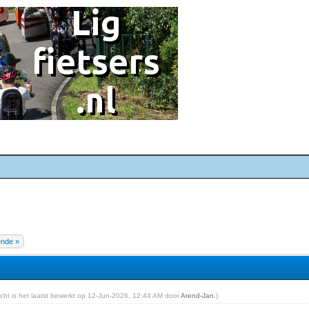
ende »
richt is het laatst bewerkt op 12-Jun-2026, 12:44 AM door
Arend-Jan
.)