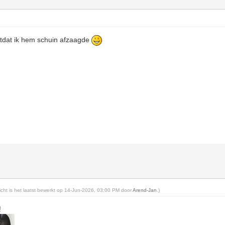
tdat ik hem schuin afzaagde
o
richt is het laatst bewerkt op 14-Jun-2026, 03:00 PM door
Arend-Jan
.)
!