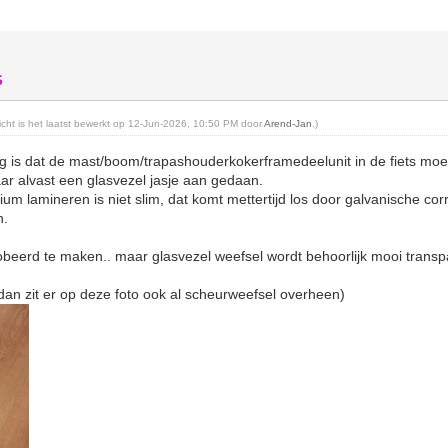
S
richt is het laatst bewerkt op 12-Jun-2026, 10:50 PM door
Arend-Jan
.)
g is dat de mast/boom/trapashouderkokerframedeelunit in de fiets moet
aar alvast een glasvezel jasje aan gedaan.
um lamineren is niet slim, dat komt mettertijd los door galvanische cor
n.
robeerd te maken.. maar glasvezel weefsel wordt behoorlijk mooi transpa
 dan zit er op deze foto ook al scheurweefsel overheen)