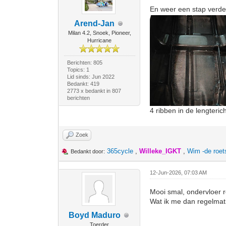
En weer een stap verd
Arend-Jan
Milan 4.2, Snoek, Pioneer,
Hurricane
Berichten: 805
Topics: 1
Lid sinds: Jun 2022
Bedankt: 419
2773 x bedankt in 807
berichten
4 ribben in de lengter
Zoek
365cycle
,
Willeke_IGKT
,
Wim -de roe
Bedankt door:
12-Jun-2026, 07:03 AM
Mooi smal, ondervloer 
Wat ik me dan regelmati
Boyd Maduro
Toerder