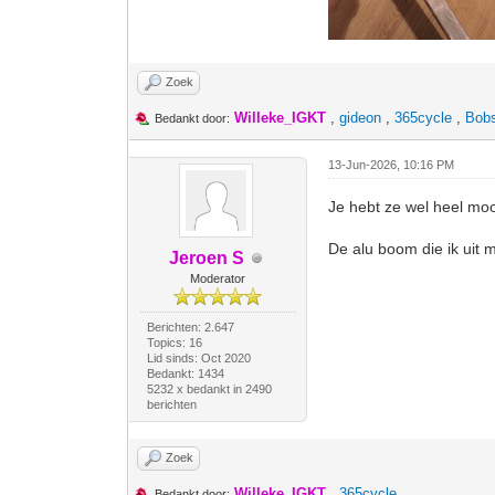
Zoek
Willeke_IGKT
,
gideon
,
365cycle
,
Bob
Bedankt door:
13-Jun-2026, 10:16 PM
Je hebt ze wel heel moo
De alu boom die ik uit 
Jeroen S
Moderator
Berichten: 2.647
Topics: 16
Lid sinds: Oct 2020
Bedankt: 1434
5232 x bedankt in 2490
berichten
Zoek
Willeke_IGKT
,
365cycle
Bedankt door: