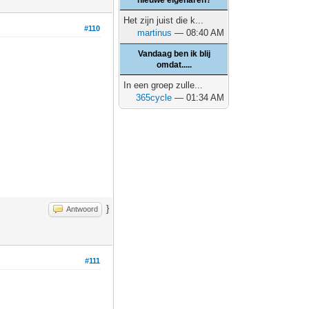
nieuwe eigenaren?
Het zijn juist die k...
#110
martinus
— 08:40 AM
Vandaag ben ik blij
omdat.....
In een groep zulle...
365cycle
— 01:34 AM
}
Antwoord
#111