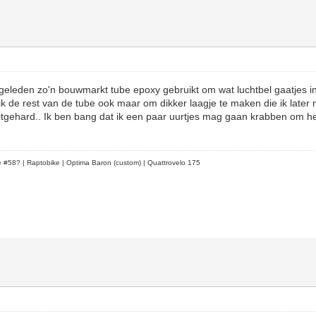
geleden zo'n bouwmarkt tube epoxy gebruikt om wat luchtbel gaatjes i
ruik de rest van de tube ook maar om dikker laagje te maken die ik later
uitgehard.. Ik ben bang dat ik een paar uurtjes mag gaan krabben om he
le #58?
| Raptobike | Optima Baron (custom) | Quattrovelo 175