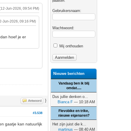
plaatsen.
(12-Jun-2026, 09:54 PM)
Gebruikersnaam:
2-Jun-2026, 09:16 PM)
Wachtwoord:
dan hoef je er
Mij onthouden
Nieuwe berichten
Vandaag ben ik blij
omdat.....
Dus jullie denken o...
}
Antwoord
Bianca F
— 10:18 AM
Flevobike en trike,
#3.538
nieuwe eigenaren?
een gaatje kan natuurlijk
Het zijn juist die k...
martinus
— 08:40 AM