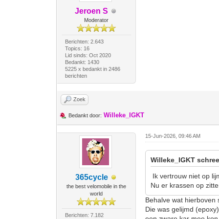
Jeroen S
Moderator
Berichten: 2.643
Topics: 16
Lid sinds: Oct 2020
Bedankt: 1430
5225 x bedankt in 2486
berichten
Zoek
Willeke_IGKT
Bedankt door:
15-Jun-2026, 09:46 AM
Willeke_IGKT schree
Ik vertrouw niet op li
365cycle
Nu er krassen op zitte
the best velomobile in the
world
Behalve wat hierboven s
Die was gelijmd (epoxy
Berichten: 7.182
een zware kar mee kon