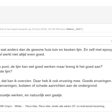
richt is het laatst bewerkt op 15-Jun-2026, 02:59 PM door
Willeke_IGKT
.)
l wat anders dan de gewone huis tuin en keuken lijm. En zelf met epoxy
ul werkt niet altijd even goed.
n punt, de lijm kan wel goed werken maar breng ik het goed aan?
ste lijm?
, dat kan ik overzien. Daar heb ik ook ervaring mee. Goede ervaringen
 ervaringen, loslaten of schade aanrichten aan de ondergrond.
ouwtje werken, en natuurlijk een gaatje.
5 Cmpct - Whike - Flevo bike, Flevo trike, beide alle wielen 20" en knik-kantel besturing,