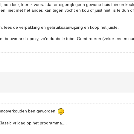
jmen leer, leer ik vooral dat er eigenlijk geen gewone huis tuin en keuke
n, niet met het ander, kan tegen vocht en kou of juist niet, is te dun of t
iken, lees de verpakking en gebruiksaanwijzing en koop het juiste.
met bouwmarkt-epoxy, zo'n dubbele tube. Goed roeren (zeker een minuu
ag snotverkouden ben geworden
lassic vrijdag op het programma....