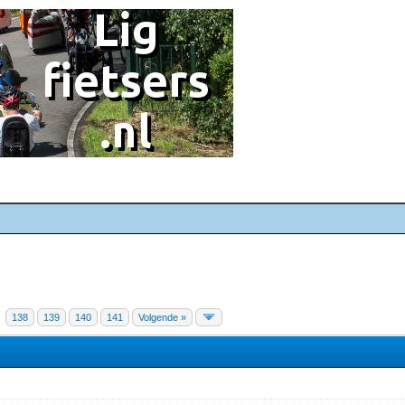
138
139
140
141
Volgende »