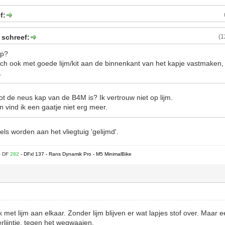
f:
 schreef:
(1
ap?
och ook met goede lijm/kit aan de binnenkant van het kapje vastmaken, 
.
ot de neus kap van de B4M is? Ik vertrouw niet op lijm.
n vind ik een gaatje niet erg meer.
gels worden aan het vliegtuig 'gelijmd'.
- DF
282
- DFxl 137 - Rans Dynamik Pro - M5 MinimalBike
lk met lijm aan elkaar. Zonder lijm blijven er wat lapjes stof over. Maar 
rlijntje, tegen het wegwaaien.