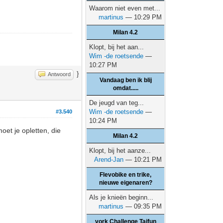
Waarom niet even met...
martinus
— 10:29 PM
Milan 4.2
Klopt, bij het aan...
Wim -de roetsende
—
10:27 PM
}
Antwoord
Vandaag ben ik blij
omdat.....
De jeugd van teg...
Wim -de roetsende
—
#3.540
10:24 PM
oet je opletten, die
Milan 4.2
Klopt, bij het aanze...
Arend-Jan
— 10:21 PM
Flevobike en trike,
nieuwe eigenaren?
Als je knieën beginn...
martinus
— 09:35 PM
vork Challenge Taifun