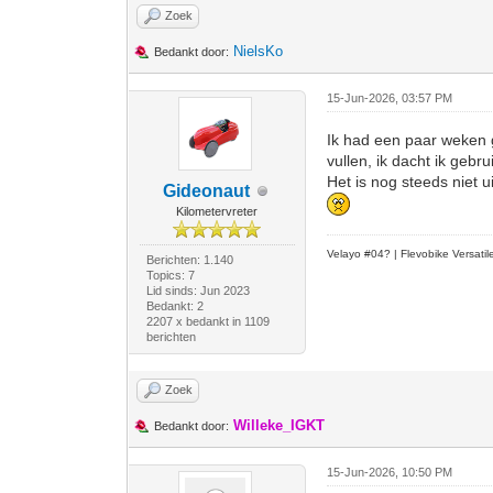
Zoek
NielsKo
Bedankt door:
15-Jun-2026, 03:57 PM
Ik had een paar weken 
vullen, ik dacht ik geb
Het is nog steeds niet 
Gideonaut
Kilometervreter
Velayo #
0
4?
| Flevobike Versati
Berichten: 1.140
Topics: 7
Lid sinds: Jun 2023
Bedankt: 2
2207 x bedankt in 1109
berichten
Zoek
Willeke_IGKT
Bedankt door:
15-Jun-2026, 10:50 PM