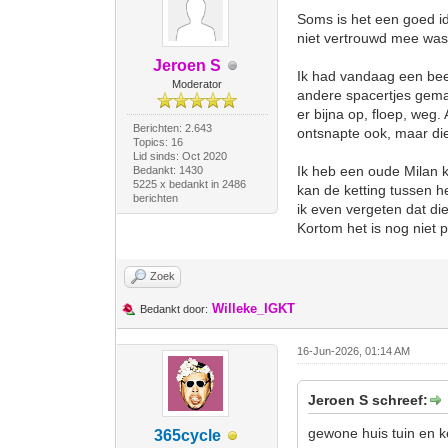
Soms is het een goed id
niet vertrouwd mee was
Jeroen S
Ik had vandaag een beet
Moderator
andere spacertjes gemaa
er bijna op, floep, weg.
Berichten: 2.643
ontsnapte ook, maar die
Topics: 16
Lid sinds: Oct 2020
Ik heb een oude Milan k
Bedankt: 1430
5225 x bedankt in 2486
kan de ketting tussen he
berichten
ik even vergeten dat di
Kortom het is nog niet p
Zoek
Willeke_IGKT
Bedankt door:
16-Jun-2026, 01:14 AM
Jeroen S schreef:
gewone huis tuin en k
365cycle