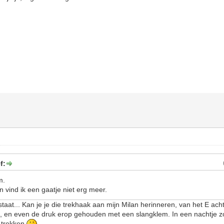
f:
jm.
n vind ik een gaatje niet erg meer.
taat... Kan je je die trekhaak aan mijn Milan herinneren, van het E ach
), en even de druk erop gehouden met een slangklem. In een nachtje zo
 trekken