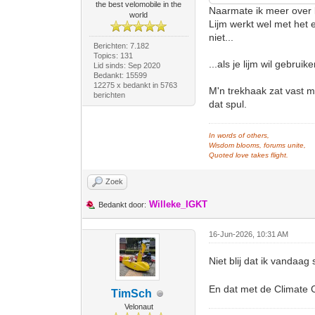
the best velomobile in the
Naarmate ik meer over li
world
Lijm werkt wel met het ee
niet...
Berichten: 7.182
Topics: 131
...als je lijm wil gebru
Lid sinds: Sep 2020
Bedankt: 15599
12275 x bedankt in 5763
M'n trekhaak zat vast 
berichten
dat spul.
In words of others,
Wisdom blooms, forums unite,
Quoted love takes flight.
Zoek
Willeke_IGKT
Bedankt door:
16-Jun-2026, 10:31 AM
Niet blij dat ik vanda
En dat met de Climate C
TimSch
Velonaut