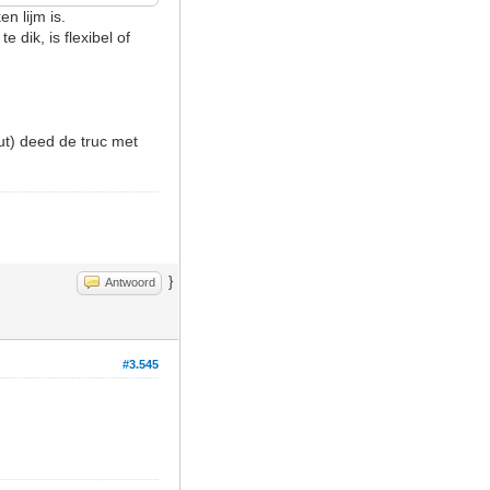
n lijm is.
e dik, is flexibel of
t) deed de truc met
}
Antwoord
#3.545