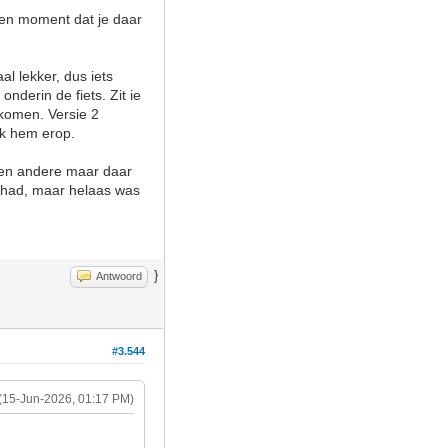
 een moment dat je daar
l lekker, dus iets
nderin de fiets. Zit ie
tkomen. Versie 2
 ik hem erop.
 een andere maar daar
ol had, maar helaas was
}
Antwoord
#3.544
(15-Jun-2026, 01:17 PM)