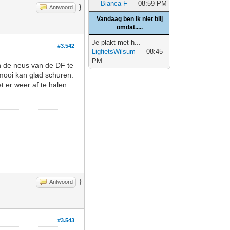
Bianca F
— 08:59 PM
}
Antwoord
Vandaag ben ik niet blij
omdat.....
Je plakt met h...
#3.542
LigfietsWilsum
— 08:45
PM
n de neus van de DF te
 mooi kan glad schuren.
t er weer af te halen
}
Antwoord
#3.543