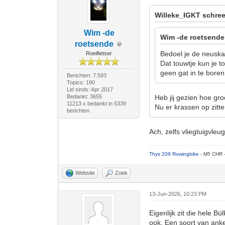
Willeke_IGKT schree
Wim -de
Wim -de roetsende
roetsende
Bedoel je de neusk
Roeifietser
Dat touwtje kun je t
geen gat in te boren
Berichten: 7.593
Topics: 190
Lid sinds: Apr 2017
Bedankt: 3655
Heb jij gezien hoe gro
11213 x bedankt in 5339
Nu er krassen op zitte
berichten
Ach, zelfs vliegtuigvleu
Thys 209 Rowingbike
- M5 CHR 
Website
Zoek
13-Jun-2026, 10:23 PM
Eigenlijk zit die hele Bü
ook. Een soort van anke