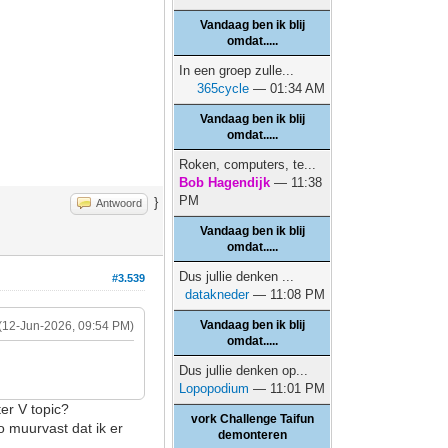
Vandaag ben ik blij
omdat.....
In een groep zulle...
365cycle
— 01:34 AM
Vandaag ben ik blij
omdat.....
Roken, computers, te...
Bob Hagendijk
— 11:38
PM
}
Antwoord
Vandaag ben ik blij
omdat.....
Dus jullie denken ...
#3.539
datakneder
— 11:08 PM
Vandaag ben ik blij
(12-Jun-2026, 09:54 PM)
omdat.....
Dus jullie denken op...
Lopopodium
— 11:01 PM
ter V topic?
vork Challenge Taifun
 muurvast dat ik er
demonteren