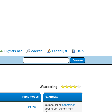
Ligfiets.net
Zoeken
Ledenlijst
Help
Waardering:
Topic Modes
Welkom
Je moet jezelf
aanmelden
#3.537
voor je een bericht kunt