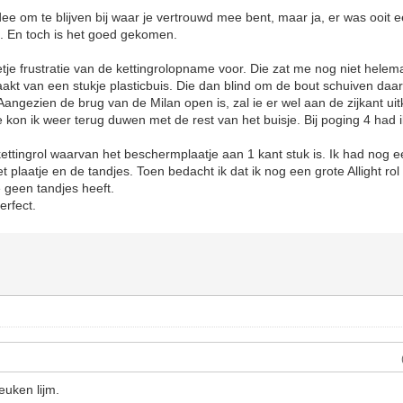
ee om te blijven bij waar je vertrouwd mee bent, maar ja, er was ooit
. En toch is het goed gekomen.
je frustratie van de kettingrolopname voor. Die zat me nog niet helemaa
kt van een stukje plasticbuis. Die dan blind om de bout schuiven daar o
 Aangezien de brug van de Milan open is, zal ie er wel aan de zijkant ui
 kon ik weer terug duwen met de rest van het buisje. Bij poging 4 had
ettingrol waarvan het beschermplaatje aan 1 kant stuk is. Ik had nog
t plaatje en de tandjes. Toen bedacht ik dat ik nog een grote Allight r
e geen tandjes heeft.
erfect.
euken lijm.