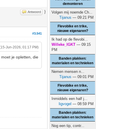
demonteren
}
Antwoord
Volgen mij noemde Ch...
Tijanus
— 09:21 PM
Flevobike en trike,
nieuwe eigenaren?
#3.541
Ik had op de flevobi...
Willeke_IGKT
— 09:15
(15-Jun-2026, 01:17 PM)
PM
 moet je opletten, die
Banden plakken:
materialen en technieken
Nemen mensen n...
Tijanus
— 09:01 PM
Flevobike en trike,
nieuwe eigenaren?
.
Inmiddels een half j...
ligvogel
— 08:59 PM
Banden plakken:
materialen en technieken
Nog een tip, contr...