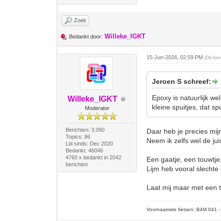
Zoek
Willeke_IGKT
Bedankt door:
15-Jun-2026, 02:59 PM
(Dit be
Jeroen S schreef:
Epoxy is natuurlijk we
Willeke_IGKT
kleine spuitjes, dat sp
Moderator
Berichten: 3.090
Daar heb je precies mij
Topics: 86
Neem ik zelfs wel de jui
Lid sinds: Dec 2020
Bedankt: 46046
4760 x bedankt in 2042
Een gaatje, een touwtje
berichten
Lijm heb vooral slechte
Laat mij maar met een t
Voornaamste fietsen: B4M 041 - M