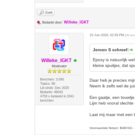
Zoek
Willeke_IGKT
Bedankt door:
15-Jun-2026, 02:59 PM
(Dit be
Jeroen S schreef:
Epoxy is natuurlijk we
Willeke_IGKT
kleine spuitjes, dat sp
Moderator
Berichten: 3.090
Daar heb je precies mij
Topics: 86
Neem ik zelfs wel de jui
Lid sinds: Dec 2020
Bedankt: 46042
4759 x bedankt in 2041
Een gaatje, een touwtje
berichten
Lijm heb vooral slechte
Laat mij maar met een t
Voornaamste fietsen: B4M 041 - M