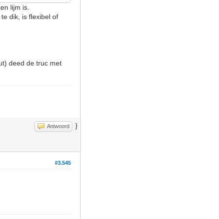
n lijm is.
e dik, is flexibel of
t) deed de truc met
}
Antwoord
#3.545