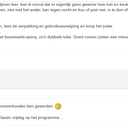
jmen leer, leer ik vooral dat er eigenlijk geen gewone huis tuin en keuke
n, niet met het ander, kan tegen vocht en kou of juist niet, is te dun of t
iken, lees de verpakking en gebruiksaanwijzing en koop het juiste.
met bouwmarkt-epoxy, zo'n dubbele tube. Goed roeren (zeker een minuu
ag snotverkouden ben geworden
lassic vrijdag op het programma....