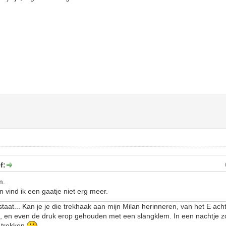
f:
jm.
n vind ik een gaatje niet erg meer.
taat... Kan je je die trekhaak aan mijn Milan herinneren, van het E ach
), en even de druk erop gehouden met een slangklem. In een nachtje zo
 trekken