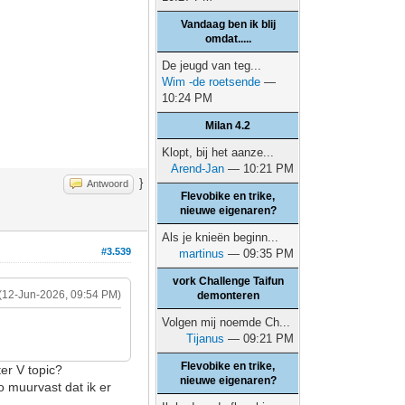
Vandaag ben ik blij
omdat.....
De jeugd van teg...
Wim -de roetsende
—
10:24 PM
Milan 4.2
Klopt, bij het aanze...
Arend-Jan
— 10:21 PM
}
Antwoord
Flevobike en trike,
nieuwe eigenaren?
Als je knieën beginn...
#3.539
martinus
— 09:35 PM
vork Challenge Taifun
(12-Jun-2026, 09:54 PM)
demonteren
Volgen mij noemde Ch...
Tijanus
— 09:21 PM
Flevobike en trike,
ter V topic?
nieuwe eigenaren?
 muurvast dat ik er