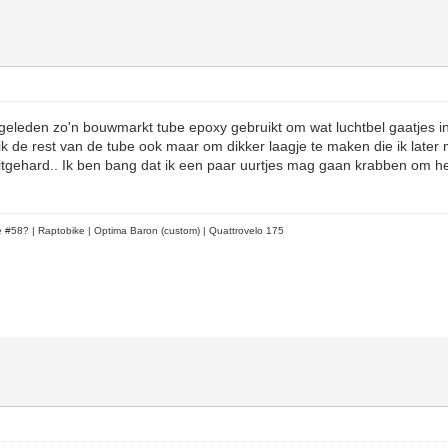
geleden zo'n bouwmarkt tube epoxy gebruikt om wat luchtbel gaatjes i
ruik de rest van de tube ook maar om dikker laagje te maken die ik later
uitgehard.. Ik ben bang dat ik een paar uurtjes mag gaan krabben om he
le #58?
| Raptobike | Optima Baron (custom) | Quattrovelo 175