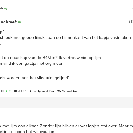
f:
 schreef:
(1
ap?
och ook met goede lijm/kit aan de binnenkant van het kapje vastmaken, 
.
ot de neus kap van de B4M is? Ik vertrouw niet op lijm.
n vind ik een gaatje niet erg meer.
gels worden aan het vliegtuig 'gelijmd'.
- DF
282
- DFxl 137 - Rans Dynamik Pro - M5 MinimalBike
lk met lijm aan elkaar. Zonder lijm blijven er wat lapjes stof over. Maar 
rlijntje, tegen het wegwaaien.