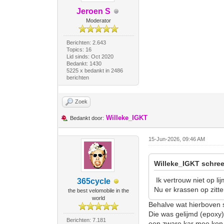
Jeroen S
Moderator
Berichten: 2.643
Topics: 16
Lid sinds: Oct 2020
Bedankt: 1430
5225 x bedankt in 2486
berichten
Zoek
Willeke_IGKT
Bedankt door:
15-Jun-2026, 09:46 AM
Willeke_IGKT schree
Ik vertrouw niet op li
365cycle
Nu er krassen op zitte
the best velomobile in the
world
Behalve wat hierboven s
Die was gelijmd (epoxy
Berichten: 7.181
een zware kar mee kon