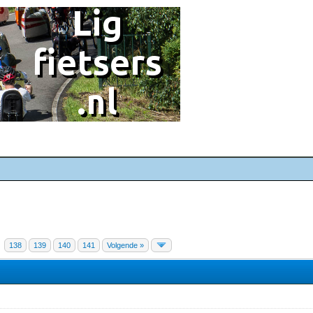
138
139
140
141
Volgende »