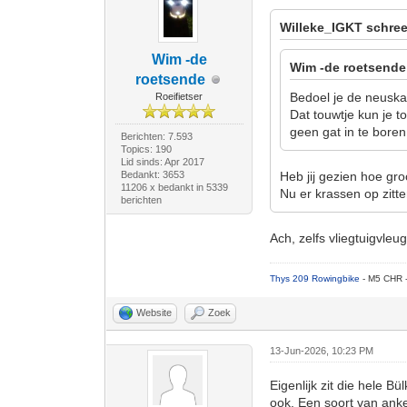
Willeke_IGKT schree
Wim -de
Wim -de roetsende
roetsende
Bedoel je de neusk
Roeifietser
Dat touwtje kun je t
geen gat in te boren
Berichten: 7.593
Topics: 190
Lid sinds: Apr 2017
Bedankt: 3653
Heb jij gezien hoe gro
11206 x bedankt in 5339
Nu er krassen op zitte
berichten
Ach, zelfs vliegtuigvleu
Thys 209 Rowingbike
- M5 CHR 
Website
Zoek
13-Jun-2026, 10:23 PM
Eigenlijk zit die hele Bü
ook. Een soort van anke