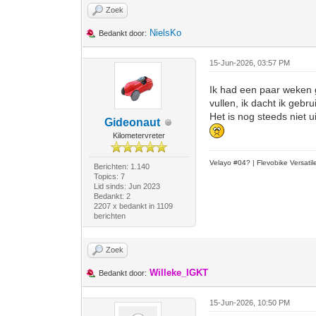
Zoek
NielsKo
Bedankt door:
15-Jun-2026, 03:57 PM
Ik had een paar weken 
vullen, ik dacht ik geb
Het is nog steeds niet 
Gideonaut
Kilometervreter
Velayo #
0
4?
| Flevobike Versati
Berichten: 1.140
Topics: 7
Lid sinds: Jun 2023
Bedankt: 2
2207 x bedankt in 1109
berichten
Zoek
Willeke_IGKT
Bedankt door:
15-Jun-2026, 10:50 PM