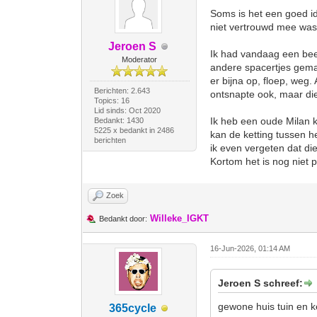
Soms is het een goed id
niet vertrouwd mee was
Jeroen S
Ik had vandaag een beet
Moderator
andere spacertjes gemaa
er bijna op, floep, weg.
Berichten: 2.643
ontsnapte ook, maar die
Topics: 16
Lid sinds: Oct 2020
Ik heb een oude Milan k
Bedankt: 1430
5225 x bedankt in 2486
kan de ketting tussen he
berichten
ik even vergeten dat di
Kortom het is nog niet p
Zoek
Willeke_IGKT
Bedankt door:
16-Jun-2026, 01:14 AM
Jeroen S schreef:
gewone huis tuin en k
365cycle