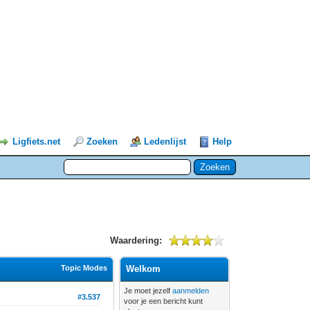
Ligfiets.net
Zoeken
Ledenlijst
Help
Waardering:
Topic Modes
Welkom
Je moet jezelf
aanmelden
#3.537
voor je een bericht kunt