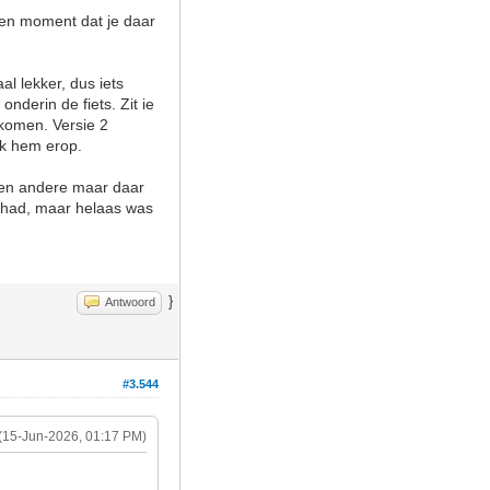
 een moment dat je daar
l lekker, dus iets
nderin de fiets. Zit ie
tkomen. Versie 2
 ik hem erop.
 een andere maar daar
ol had, maar helaas was
}
Antwoord
#3.544
(15-Jun-2026, 01:17 PM)