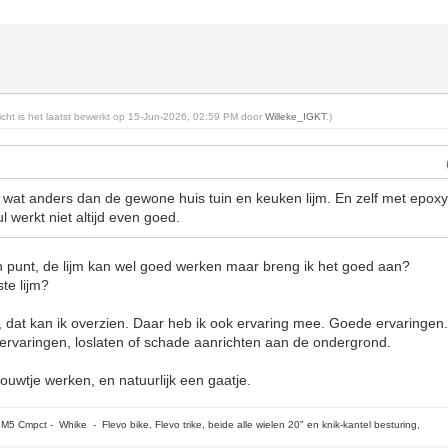
richt is het laatst bewerkt op 15-Jun-2026, 02:59 PM door
Willeke_IGKT
.)
l wat anders dan de gewone huis tuin en keuken lijm. En zelf met epoxy
ul werkt niet altijd even goed.
n punt, de lijm kan wel goed werken maar breng ik het goed aan?
ste lijm?
, dat kan ik overzien. Daar heb ik ook ervaring mee. Goede ervaringen
 ervaringen, loslaten of schade aanrichten aan de ondergrond.
ouwtje werken, en natuurlijk een gaatje.
5 Cmpct - Whike - Flevo bike, Flevo trike, beide alle wielen 20" en knik-kantel besturing,