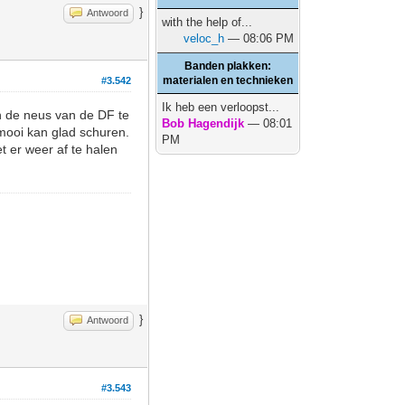
}
Antwoord
with the help of...
veloc_h
— 08:06 PM
Banden plakken:
materialen en technieken
#3.542
Ik heb een verloopst...
n de neus van de DF te
Bob Hagendijk
— 08:01
 mooi kan glad schuren.
PM
t er weer af te halen
}
Antwoord
#3.543