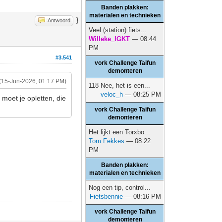
Banden plakken:
materialen en technieken
}
Antwoord
Veel (station) fiets...
Willeke_IGKT
— 08:44
PM
#3.541
vork Challenge Taifun
demonteren
(15-Jun-2026, 01:17 PM)
118 Nee, het is een...
veloc_h
— 08:25 PM
 moet je opletten, die
vork Challenge Taifun
demonteren
Het lijkt een Torxbo...
Tom Fekkes
— 08:22
PM
.
Banden plakken:
materialen en technieken
Nog een tip, control...
Fietsbennie
— 08:16 PM
vork Challenge Taifun
demonteren