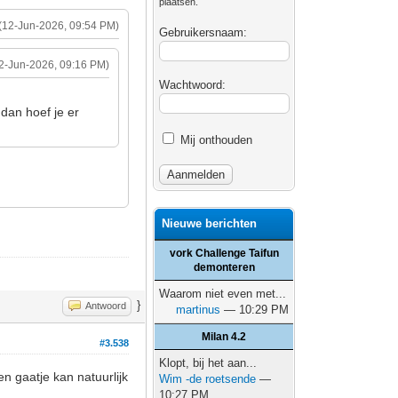
plaatsen.
(12-Jun-2026, 09:54 PM)
Gebruikersnaam:
2-Jun-2026, 09:16 PM)
Wachtwoord:
dan hoef je er
Mij onthouden
Nieuwe berichten
vork Challenge Taifun
demonteren
Waarom niet even met...
}
Antwoord
martinus
— 10:29 PM
Milan 4.2
#3.538
Klopt, bij het aan...
een gaatje kan natuurlijk
Wim -de roetsende
—
10:27 PM