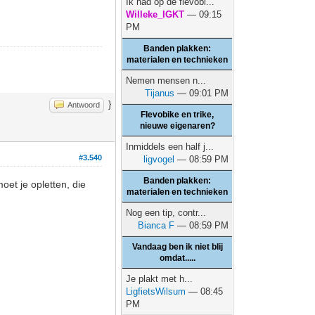
Ik had op de flevobi...
Willeke_IGKT
— 09:15
PM
Banden plakken:
materialen en technieken
Nemen mensen n...
Tijanus
— 09:01 PM
}
Antwoord
Flevobike en trike,
nieuwe eigenaren?
Inmiddels een half j...
#3.540
ligvogel
— 08:59 PM
Banden plakken:
oet je opletten, die
materialen en technieken
Nog een tip, contr...
Bianca F
— 08:59 PM
Vandaag ben ik niet blij
omdat.....
Je plakt met h...
LigfietsWilsum
— 08:45
PM