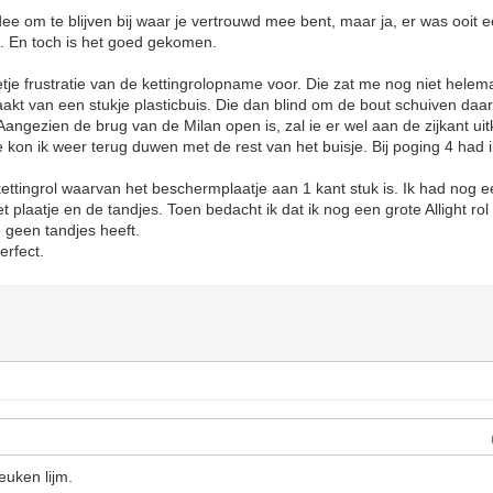
ee om te blijven bij waar je vertrouwd mee bent, maar ja, er was ooit
. En toch is het goed gekomen.
je frustratie van de kettingrolopname voor. Die zat me nog niet helemaa
kt van een stukje plasticbuis. Die dan blind om de bout schuiven daar o
 Aangezien de brug van de Milan open is, zal ie er wel aan de zijkant ui
 kon ik weer terug duwen met de rest van het buisje. Bij poging 4 had
ettingrol waarvan het beschermplaatje aan 1 kant stuk is. Ik had nog
t plaatje en de tandjes. Toen bedacht ik dat ik nog een grote Allight r
e geen tandjes heeft.
erfect.
euken lijm.