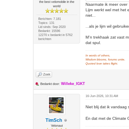
the best velomobile in the
Naarmate ik meer over li
world
Lijm werkt wel met het ee
niet...
Berichten: 7.181
Topics: 131
...als je lijm wil gebru
Lid sinds: Sep 2020
Bedankt: 15596
12270 x bedankt in 5762
M'n trekhaak zat vast 
berichten
dat spul.
In words of others,
Wisdom blooms, forums unite,
Quoted love takes flight.
Zoek
Willeke_IGKT
Bedankt door:
16-Jun-2026, 10:31 AM
Niet blij dat ik vanda
En dat met de Climate C
TimSch
Velonaut