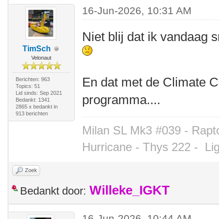
16-Jun-2026, 10:31 AM
Niet blij dat ik vandaa
TimSch
Velonaut
En dat met de Climate Cl
Berichten: 963
Topics: 51
Lid sinds: Sep 2021
programma....
Bedankt: 1341
2865 x bedankt in
913 berichten
Milan SL Mk3 #039 - Rapto
Hurricane - Thys 222 -
Li
Zoek
Willeke_IGKT
Bedankt door:
16-Jun-2026, 10:44 AM