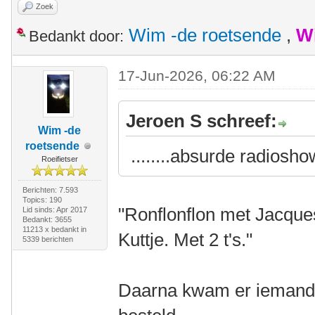
Zoek
Wim -de roetsende
,
W
Bedankt door:
17-Jun-2026, 06:22 AM
Jeroen S schreef:
Wim -de
roetsende
........absurde radiosh
Roeifietser
Berichten: 7.593
Topics: 190
"Ronflonflon met Jacque
Lid sinds: Apr 2017
Bedankt: 3655
11213 x bedankt in
Kuttje. Met 2 t's."
5339 berichten
Daarna kwam er iemand v