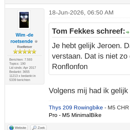
18-Jun-2026, 06:50 AM
Tom Fekkes schreef:
Wim -de
roetsende
Je hebt gelijk Jeroen. D
Roeifietser
verstaan. Dat is niet z
Berichten: 7.593
Topics: 190
Ronflonfon
Lid sinds: Apr 2017
Bedankt: 3655
11213 x bedankt in
5339 berichten
Volgens mij had ik gelij
Thys 209 Rowingbike
- M5 CHR
Pro - M5 MinimalBike
Website
Zoek