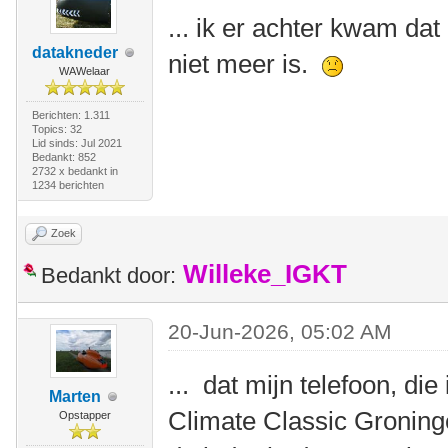
... ik er achter kwam dat
datakneder
niet meer is.
WAWelaar
Berichten: 1.311
Topics: 32
Lid sinds: Jul 2021
Bedankt: 852
2732 x bedankt in
1234 berichten
Zoek
Willeke_IGKT
Bedankt door:
20-Jun-2026, 05:02 AM
... dat mijn telefoon, die
Marten
Climate Classic Groning
Opstapper