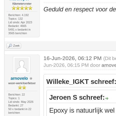
Kilometervreter
Geduld en respect voor d
Berichten: 4.192
Topics: 132
Lid sinds: Apr 2023
Bedankt: 4665
5491 x bedankt in
3565 berichten
Zoek
16-Jun-2026, 06:12 PM
(Dit b
Jun-2026, 06:15 PM door
arnov
arnovelo
Willeke_IGKT schreef
woon-werk/toerfietser
Berichten: 22
Jeroen S schreef:
Topics: 1
Lid sinds: May 2026
Bedankt: 27
Epoxy is natuurlijk w
50 x bedankt in 22
berichten