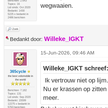
Berichten: 2.643
wegwaaien.
Topics: 16
Lid sinds: Oct 2020
Bedankt: 1430
5225 x bedankt in
2486 berichten
Zoek
Willeke_IGKT
Bedankt door:
15-Jun-2026, 09:46 AM
Willeke_IGKT schreef
365cycle
the best velomobile in
Ik vertrouw niet op lijm
the world
Nu er krassen op zitten 
Berichten: 7.182
Topics: 131
meer.
Lid sinds: Sep 2020
Bedankt: 15599
12275 x bedankt in
5763 berichten