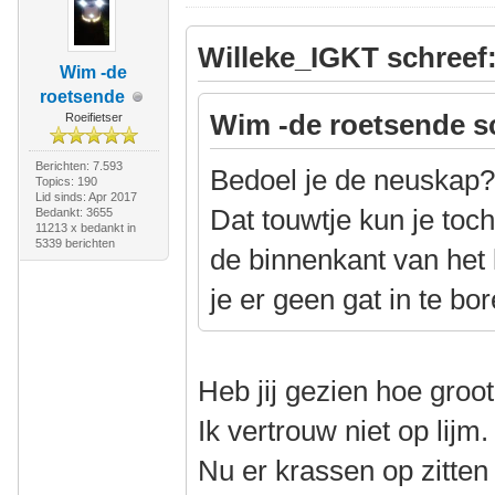
Willeke_IGKT schreef
Wim -de
roetsende
Wim -de roetsende s
Roeifietser
Berichten: 7.593
Bedoel je de neuskap
Topics: 190
Lid sinds: Apr 2017
Dat touwtje kun je toc
Bedankt: 3655
11213 x bedankt in
5339 berichten
de binnenkant van het
je er geen gat in te bor
Heb jij gezien hoe gro
Ik vertrouw niet op lijm
Nu er krassen op zitten 