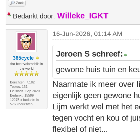
Zoek
Willeke_IGKT
Bedankt door:
16-Jun-2026, 01:14 AM
Jeroen S schreef:
365cycle
the best velomobile in
gewone huis tuin en keu
the world
Naarmate ik meer over lij
Berichten: 7.182
Topics: 131
Lid sinds: Sep 2020
eigenlijk geen gewone hui
Bedankt: 15599
12275 x bedankt in
Lijm werkt wel met het e
5763 berichten
tegen vocht en kou of juist
flexibel of niet...