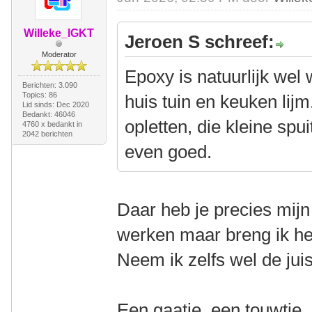
Willeke_IGKT
Jeroen S schreef:
Moderator
Epoxy is natuurlijk we
Berichten: 3.090
Topics: 86
huis tuin en keuken lij
Lid sinds: Dec 2020
Bedankt: 46046
opletten, die kleine spuit
4760 x bedankt in
2042 berichten
even goed.
Daar heb je precies mijn
werken maar breng ik h
Neem ik zelfs wel de juis
Een gaatje, een touwtje,