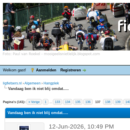
Welkom gast!
Aanmelden
Registreren
ligfietsers.nl
›
Algemeen
›
Hangplek
Vandaag ben ik niet blij omdat.....
elde waardering is 4.4
Pagina's (141):
« Vorige
1
...
133
134
135
136
137
138
139
14
Vandaag ben ik niet blij omdat.....
12-Jun-2026, 10:49 PM