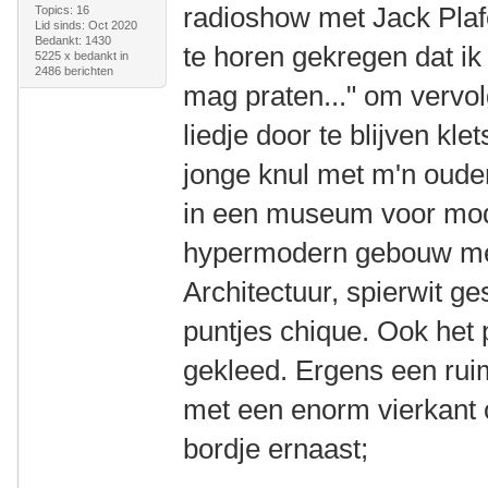
radioshow met Jack Plaf
Topics: 16
Lid sinds: Oct 2020
Bedankt: 1430
te horen gekregen dat ik
5225 x bedankt in
2486 berichten
mag praten..." om vervol
liedje door te blijven kle
jonge knul met m'n oude
in een museum voor mod
hypermodern gebouw me
Architectuur, spierwit ges
puntjes chique. Ook het 
gekleed. Ergens een rui
met een enorm vierkant o
bordje ernaast;