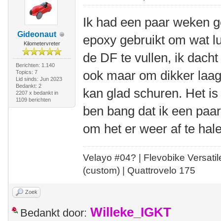
Ik had een paar weken 
Gideonaut
epoxy gebruikt om wat lu
Kilometervreter
de DF te vullen, ik dacht
Berichten: 1.140
ook maar om dikker laagj
Topics: 7
Lid sinds: Jun 2023
Bedankt: 2
kan glad schuren. Het is 
2207 x bedankt in
1109 berichten
ben bang dat ik een paa
om het er weer af te ha
Velayo #
0
4?
| Flevobike Versati
(custom) | Quattrovelo 175
Zoek
Willeke_IGKT
Bedankt door: