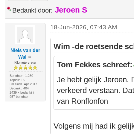
Jeroen S
Bedankt door:
18-Jun-2026, 07:43 AM
Wim -de roetsende sc
Niels van der
Wal
Tom Fekkes schreef:
Kilometervreter
Berichten: 1.230
Je hebt gelijk Jeroen. D
Topics: 16
Lid sinds: Apr 2017
verkeerd verstaan. Dat
Bedankt: 404
2439 x bedankt in
957 berichten
van Ronflonfon
Volgens mij had ik geli