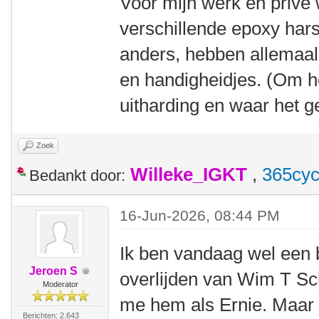
Voor mijn werk en privé 
verschillende epoxy hars
anders, hebben allemaal
en handigheidjes. (Om h
uitharding en waar het 
Zoek
Willeke_IGKT
,
365cyc
Bedankt door:
16-Jun-2026, 08:44 PM
Ik ben vandaag wel een be
Jeroen S
overlijden van Wim T Sch
Moderator
me hem als Ernie. Maar
Berichten: 2.643