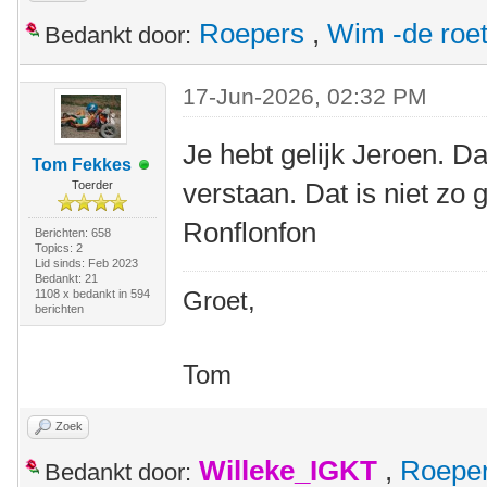
Roepers
,
Wim -de roe
Bedankt door:
17-Jun-2026, 02:32 PM
Je hebt gelijk Jeroen. Da
Tom Fekkes
verstaan. Dat is niet zo
Toerder
Ronflonfon
Berichten: 658
Topics: 2
Lid sinds: Feb 2023
Bedankt: 21
Groet,
1108 x bedankt in 594
berichten
Tom
Zoek
Willeke_IGKT
,
Roepe
Bedankt door: