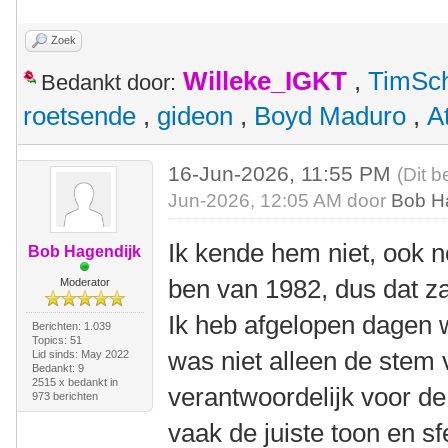
Zoek
Willeke_IGKT
,
TimSc
Bedankt door:
roetsende
,
gideon
,
Boyd Maduro
,
A
16-Jun-2026, 11:55 PM
(Dit b
Jun-2026, 12:05 AM door
Bob H
Ik kende hem niet, ook n
Bob Hagendijk
ben van 1982, dus dat zal
Moderator
Ik heb afgelopen dagen 
Berichten: 1.039
Topics: 51
was niet alleen de stem
Lid sinds: May 2022
Bedankt: 9
2515 x bedankt in
verantwoordelijk voor de
973 berichten
vaak de juiste toon en sf