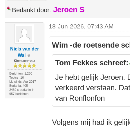
Jeroen S
Bedankt door:
18-Jun-2026, 07:43 AM
Wim -de roetsende sc
Niels van der
Wal
Tom Fekkes schreef:
Kilometervreter
Berichten: 1.230
Je hebt gelijk Jeroen. D
Topics: 16
Lid sinds: Apr 2017
verkeerd verstaan. Dat
Bedankt: 405
2439 x bedankt in
957 berichten
van Ronflonfon
Volgens mij had ik geli