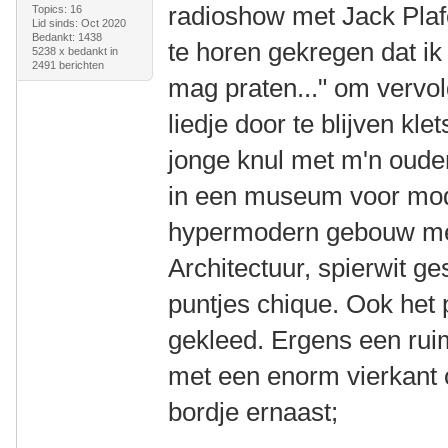
radioshow met Jack Plaf
Topics: 16
Lid sinds: Oct 2020
Bedankt: 1438
te horen gekregen dat ik
5238 x bedankt in
2491 berichten
mag praten..." om vervol
liedje door te blijven kle
jonge knul met m'n oude
in een museum voor mod
hypermodern gebouw me
Architectuur, spierwit ges
puntjes chique. Ook het 
gekleed. Ergens een rui
met een enorm vierkant o
bordje ernaast;