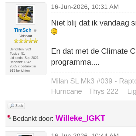
16-Jun-2026, 10:31 AM
Niet blij dat ik vandaa
TimSch
Velonaut
En dat met de Climate Cl
Berichten: 963
Topics: 51
Lid sinds: Sep 2021
programma....
Bedankt: 1342
2865 x bedankt in
913 berichten
Milan SL Mk3 #039 - Rapto
Hurricane - Thys 222 -
Li
Zoek
Willeke_IGKT
Bedankt door:
16-Jun-2026, 10:44 AM