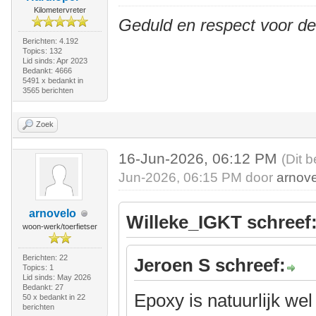
Kilometervreter
Geduld en respect voor d
Berichten: 4.192
Topics: 132
Lid sinds: Apr 2023
Bedankt: 4666
5491 x bedankt in
3565 berichten
Zoek
16-Jun-2026, 06:12 PM
(Dit b
Jun-2026, 06:15 PM door
arnov
arnovelo
Willeke_IGKT schreef
woon-werk/toerfietser
Berichten: 22
Jeroen S schreef:
Topics: 1
Lid sinds: May 2026
Bedankt: 27
Epoxy is natuurlijk w
50 x bedankt in 22
berichten