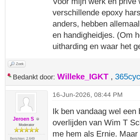
Voor mijn werk en privé 
verschillende epoxy hars
anders, hebben allemaal
en handigheidjes. (Om h
uitharding en waar het 
Zoek
Willeke_IGKT
,
365cyc
Bedankt door:
16-Jun-2026, 08:44 PM
Ik ben vandaag wel een be
Jeroen S
overlijden van Wim T Sch
Moderator
me hem als Ernie. Maar
Berichten: 2.649