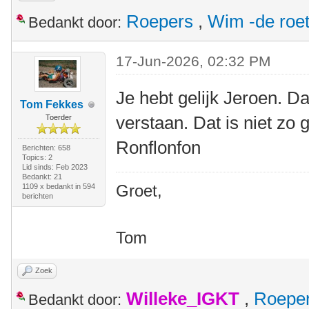
Roepers
,
Wim -de roe
Bedankt door:
17-Jun-2026, 02:32 PM
Je hebt gelijk Jeroen. Da
Tom Fekkes
verstaan. Dat is niet zo
Toerder
Ronflonfon
Berichten: 658
Topics: 2
Lid sinds: Feb 2023
Bedankt: 21
Groet,
1109 x bedankt in 594
berichten
Tom
Zoek
Willeke_IGKT
,
Roepe
Bedankt door: