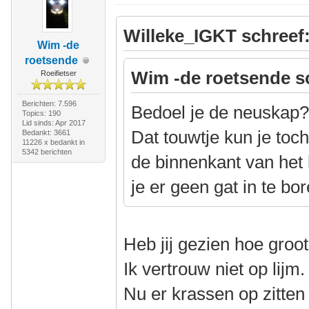
Willeke_IGKT schreef
Wim -de
roetsende
Wim -de roetsende s
Roeifietser
Berichten: 7.596
Bedoel je de neuskap
Topics: 190
Lid sinds: Apr 2017
Dat touwtje kun je toc
Bedankt: 3661
11226 x bedankt in
5342 berichten
de binnenkant van het
je er geen gat in te bor
Heb jij gezien hoe gro
Ik vertrouw niet op lijm
Nu er krassen op zitten 