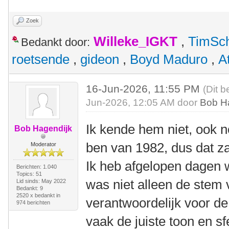
Zoek
Willeke_IGKT
,
TimSc
Bedankt door:
roetsende
,
gideon
,
Boyd Maduro
,
A
16-Jun-2026, 11:55 PM
(Dit b
Jun-2026, 12:05 AM door
Bob H
Ik kende hem niet, ook n
Bob Hagendijk
ben van 1982, dus dat zal
Moderator
Ik heb afgelopen dagen 
Berichten: 1.040
Topics: 51
was niet alleen de stem
Lid sinds: May 2022
Bedankt: 9
2520 x bedankt in
verantwoordelijk voor de
974 berichten
vaak de juiste toon en sf