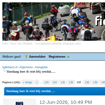
Welkom gast!
Aanmelden
Registreren
ligfietsers.nl
›
Algemeen
›
Hangplek
Vandaag ben ik niet blij omdat.....
elde waardering is 4.4
Pagina's (141):
« Vorige
1
...
133
134
135
136
137
138
139
14
Vandaag ben ik niet blij omdat.....
12-Jun-2026, 10:49 PM