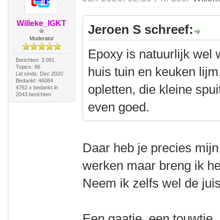
Willeke_IGKT
Jeroen S schreef:
Moderator
Epoxy is natuurlijk we
Berichten: 3.091
Topics: 86
huis tuin en keuken lij
Lid sinds: Dec 2020
Bedankt: 46084
opletten, die kleine spuit
4762 x bedankt in
2043 berichten
even goed.
Daar heb je precies mijn
werken maar breng ik h
Neem ik zelfs wel de juis
Een gaatje, een touwtje,