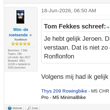
18-Jun-2026, 06:50 AM
Tom Fekkes schreef:
Wim -de
roetsende
Je hebt gelijk Jeroen. D
Roeifietser
verstaan. Dat is niet z
Berichten: 7.596
Topics: 190
Ronflonfon
Lid sinds: Apr 2017
Bedankt: 3661
11226 x bedankt in
5342 berichten
Volgens mij had ik gelij
Thys 209 Rowingbike
- M5 CHR
Pro - M5 MinimalBike
Website
Zoek