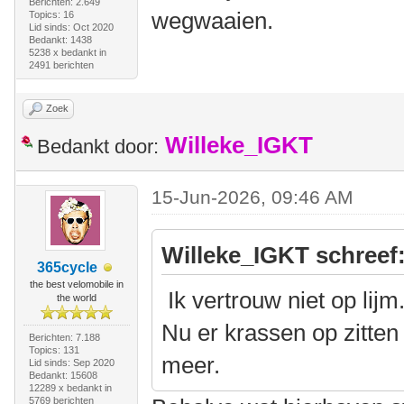
Berichten: 2.649
wegwaaien.
Topics: 16
Lid sinds: Oct 2020
Bedankt: 1438
5238 x bedankt in
2491 berichten
Zoek
Willeke_IGKT
Bedankt door:
15-Jun-2026, 09:46 AM
Willeke_IGKT schreef
365cycle
the best velomobile in
Ik vertrouw niet op lijm
the world
Nu er krassen op zitten 
Berichten: 7.188
Topics: 131
meer.
Lid sinds: Sep 2020
Bedankt: 15608
12289 x bedankt in
5769 berichten