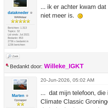
... ik er achter kwam dat
datakneder
niet meer is.
WAWelaar
Berichten: 1.313
Topics: 32
Lid sinds: Jul 2021
Bedankt: 853
2736 x bedankt in
1236 berichten
Zoek
Willeke_IGKT
Bedankt door:
20-Jun-2026, 05:02 AM
... dat mijn telefoon, die
Marten
Climate Classic Groning
Opstapper