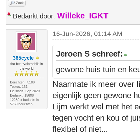
Zoek
Willeke_IGKT
Bedankt door:
16-Jun-2026, 01:14 AM
Jeroen S schreef:
365cycle
the best velomobile in
gewone huis tuin en keu
the world
Naarmate ik meer over lij
Berichten: 7.188
Topics: 131
Lid sinds: Sep 2020
eigenlijk geen gewone hui
Bedankt: 15608
12289 x bedankt in
Lijm werkt wel met het e
5769 berichten
tegen vocht en kou of juist
flexibel of niet...