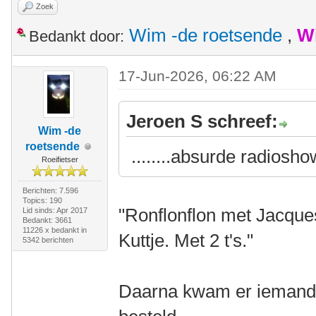
Zoek
Wim -de roetsende
,
W
Bedankt door:
17-Jun-2026, 06:22 AM
Jeroen S schreef:
Wim -de
roetsende
........absurde radiosh
Roeifietser
Berichten: 7.596
Topics: 190
"Ronflonflon met Jacque
Lid sinds: Apr 2017
Bedankt: 3661
11226 x bedankt in
Kuttje. Met 2 t's."
5342 berichten
Daarna kwam er iemand v