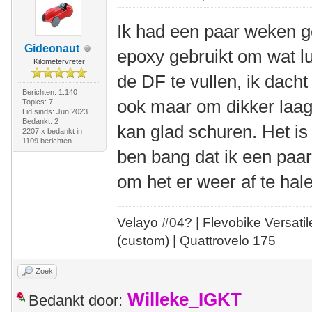
Ik had een paar weken 
Gideonaut
epoxy gebruikt om wat lu
Kilometervreter
de DF te vullen, ik dacht
Berichten: 1.140
ook maar om dikker laagj
Topics: 7
Lid sinds: Jun 2023
Bedankt: 2
kan glad schuren. Het is 
2207 x bedankt in
1109 berichten
ben bang dat ik een paa
om het er weer af te ha
Velayo #
0
4?
| Flevobike Versati
(custom) | Quattrovelo 175
Zoek
Willeke_IGKT
Bedankt door: