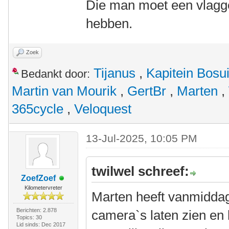
Die man moet een vlagge
hebben.
Zoek
Tijanus
,
Kapitein Bosu
Bedankt door:
Martin van Mourik
,
GertBr
,
Marten
,
365cycle
,
Veloquest
13-Jul-2025, 10:05 PM
twilwel schreef:
ZoefZoef
Kilometervreter
Marten heeft vanmidda
Berichten: 2.878
camera`s laten zien en 
Topics: 30
Lid sinds: Dec 2017