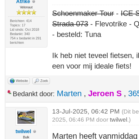
Atrike
Velonaut
Schoenmaker Tour
-
ICE S
Berichten: 414
Strada 073
- Flevotrike - 
Topics: 17
Lid sinds: Oct 2018
- besteld: Tuna
Bedankt: 340
754 x bedankt in 291
berichten
Ik heb niet teveel fietsen,
een voor mij ideale fiets!
Website
Zoek
Marten
,
Jeroen S
,
36
Bedankt door:
13-Jul-2025, 06:42 PM
(Dit b
2025, 06:46 PM door
twilwel
.)
twilwel
Marten heeft vanmiddag
Bulk