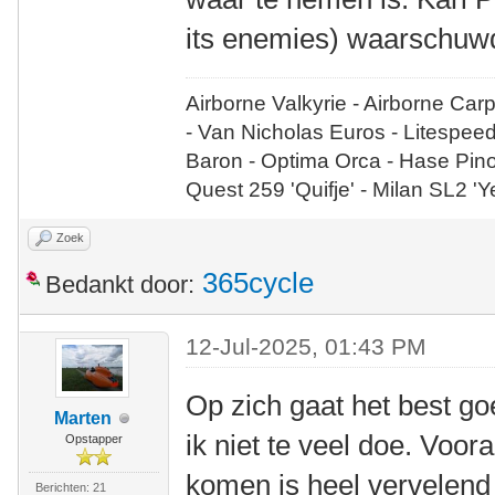
its enemies) waarschuwde
Airborne Valkyrie - Airborne Car
- Van Nicholas Euros - Litespee
Baron - Optima Orca - Hase Pin
Quest 259 'Quifje' - Milan SL2 '
Zoek
365cycle
Bedankt door:
12-Jul-2025, 01:43 PM
Op zich gaat het best goe
Marten
ik niet te veel doe. Voo
Opstapper
komen is heel vervelend
Berichten: 21