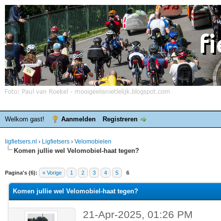
Welkom gast!
Aanmelden
Registreren
ligfietsers.nl
›
Ligfietsers
›
Velomobielen
Komen jullie wel Velomobiel-haat tegen?
elde waardering is 0
Pagina's (6):
« Vorige
1
2
3
4
5
6
Komen jullie wel Velomobiel-haat tegen?
21-Apr-2025, 01:26 PM