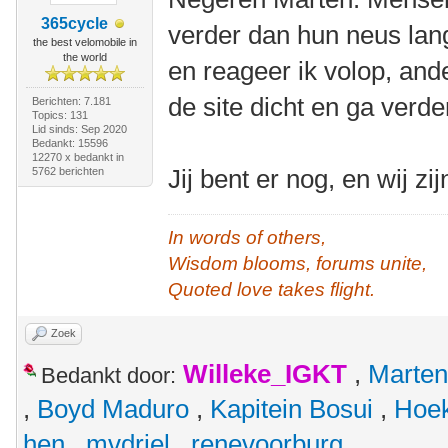
365cycle
verder dan hun neus la
the best velomobile in
the world
en reageer ik volop, and
de site dicht en ga verde
Berichten: 7.181
Topics: 131
Lid sinds: Sep 2020
Bedankt: 15596
12270 x bedankt in
Jij bent er nog, en wij zij
5762 berichten
In words of others,
Wisdom blooms, forums unite,
Quoted love takes flight.
Zoek
Willeke_IGKT
,
Marten
Bedankt door:
,
Boyd Maduro
,
Kapitein Bosui
,
Hoek
hen
,
mvdriel
,
renevoorburg