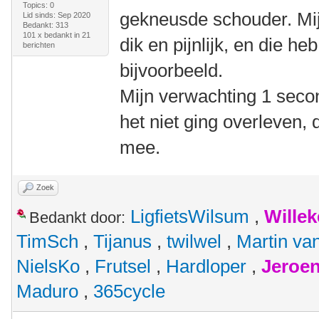
Topics: 0
gekneusde schouder. Mij
Lid sinds: Sep 2020
Bedankt: 313
101 x bedankt in 21
dik en pijnlijk, en die he
berichten
bijvoorbeeld.
Mijn verwachting 1 seco
het niet ging overleven, 
mee.
Zoek
LigfietsWilsum
,
Wille
Bedankt door:
TimSch
,
Tijanus
,
twilwel
,
Martin va
NielsKo
,
Frutsel
,
Hardloper
,
Jeroen
Maduro
,
365cycle