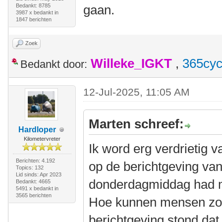
Bedankt: 8785
gaan.
3987 x bedankt in
1847 berichten
Zoek
Willeke_IGKT
,
365cyc
Bedankt door:
12-Jul-2025, 11:05 AM
Marten schreef:
Hardloper
Kilometervreter
Ik word erg verdrietig v
Berichten: 4.192
op de berichtgeving van
Topics: 132
Lid sinds: Apr 2023
donderdagmiddag had m
Bedankt: 4665
5491 x bedankt in
3565 berichten
Hoe kunnen mensen zo ne
berichtgeving stond dat