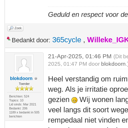
Geduld en respect voor d
Zoek
365cycle
,
Willeke_IG
Bedankt door:
21-Apr-2025, 01:46 PM
(Dit b
2025, 01:47 PM door
blokdoorn
.
Heel verstandig om ruim
blokdoorn
Toerder
weg. Als je irritatie opro
Berichten: 524
gezien
Wij wonen lang
Topics: 10
Lid sinds: Mar 2021
veel langs dit soort weg
Bedankt: 206
1189 x bedankt in 505
berichten
rempedaal niet vinden e