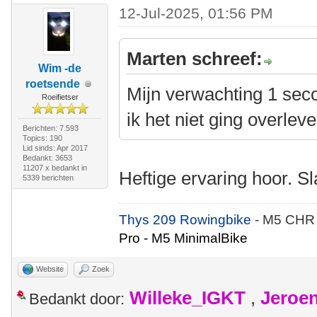
12-Jul-2025, 01:56 PM
Marten schreef:
Wim -de
roetsende
Mijn verwachting 1 sec
Roeifietser
ik het niet ging overlev
Berichten: 7.593
Topics: 190
Lid sinds: Apr 2017
Bedankt: 3653
11207 x bedankt in
Heftige ervaring hoor. S
5339 berichten
Thys 209 Rowingbike
- M5 CHR
Pro - M5 MinimalBike
Website
Zoek
Willeke_IGKT
,
Jeroe
Bedankt door: