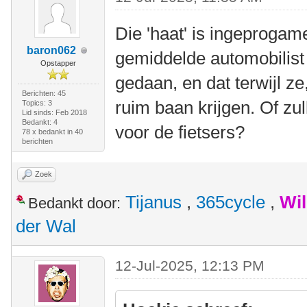
Die 'haat' is ingeprogam
baron062
gemiddelde automobilist 
Opstapper
gedaan, en dat terwijl ze
Berichten: 45
ruim baan krijgen. Of zu
Topics: 3
Lid sinds: Feb 2018
Bedankt: 4
voor de fietsers?
78 x bedankt in 40
berichten
Zoek
Tijanus
,
365cycle
,
Wi
Bedankt door:
der Wal
12-Jul-2025, 12:13 PM