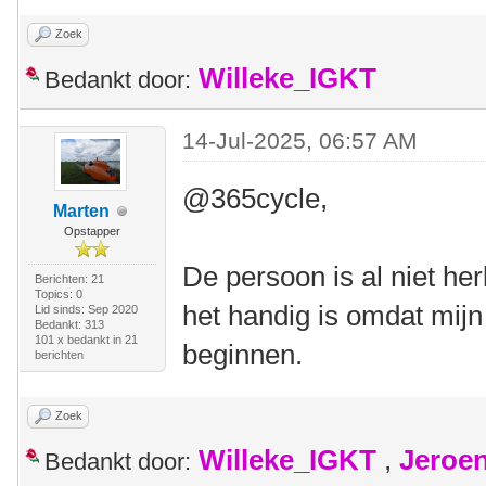
Zoek
Willeke_IGKT
Bedankt door:
14-Jul-2025, 06:57 AM
@365cycle,
Marten
Opstapper
De persoon is al niet her
Berichten: 21
Topics: 0
het handig is omdat mij
Lid sinds: Sep 2020
Bedankt: 313
101 x bedankt in 21
beginnen.
berichten
Zoek
Willeke_IGKT
,
Jeroe
Bedankt door: