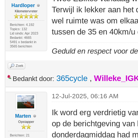
Hardloper
Terwijl ik lekker aan he
Kilometervreter
wel ruimte was om elkaar
Berichten: 4.192
Topics: 132
tussen de 35 en 40km/u 
Lid sinds: Apr 2023
Bedankt: 4665
5491 x bedankt in
3565 berichten
Geduld en respect voor d
Zoek
365cycle
,
Willeke_IG
Bedankt door:
12-Jul-2025, 06:16 AM
Ik word erg verdrietig va
Marten
op de berichtgeving van 
Opstapper
donderdagmiddag had me
Berichten: 21