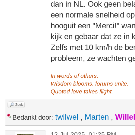
dan in NL. Ook geen bela
een normale snelheid op d
hooguit een "Merci!" wa
kijk en gebaar dat ze in
Zelfs met 10 km/h de ber
probleem, ze wachten ge
In words of others,
Wisdom blooms, forums unite,
Quoted love takes flight.
Zoek
twilwel
,
Marten
,
Will
Bedankt door:
12-Jul-2025, 01:25 PM