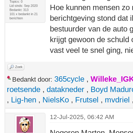
Topics: 0
Hoe kunnen mensen zo neg
Lid sinds: Sep 2020
Bedankt: 313
101 x bedankt in 21
berichtgeving stond dat 
berichten
bestuurder van de auto g
krijgt gewoon de schuld 
vast veel te snel ging, ni
Zoek
365cycle
,
Willeke_IG
Bedankt door:
roetsende
,
datakneder
,
Boyd Madur
,
Lig-hen
,
NielsKo
,
Frutsel
,
mvdriel
12-Jul-2025, 06:42 AM
Negeren Marten. Mensen