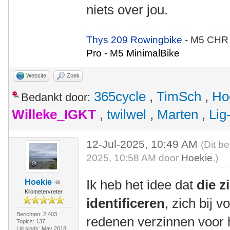
niets over jou.
Thys 209 Rowingbike
- M5 CHR
Pro - M5 MinimalBike
Website
Zoek
365cycle
,
TimSch
,
Ho
Bedankt door:
Willeke_IGKT
,
twilwel
,
Marten
,
Lig
12-Jul-2025, 10:49 AM
(Dit be
2025, 10:58 AM door
Hoekie
.)
Ik heb het idee dat
die z
Hoekie
Kilometervreter
identificeren
, zich bij 
Berichten: 2.403
redenen verzinnen voor h
Topics: 137
Lid sinds: May 2018