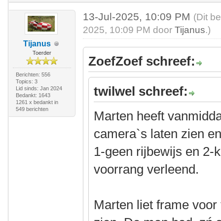
13-Jul-2025, 10:09 PM
(Dit b
2025, 10:09 PM door
Tijanus
.)
Tijanus
Toerder
ZoefZoef schreef:
Berichten: 556
Topics: 3
twilwel schreef:
Lid sinds: Jan 2024
Bedankt: 1643
1261 x bedankt in
549 berichten
Marten heeft vanmidda
camera`s laten zien en
1-geen rijbewijs en 2
voorrang verleend.
Marten liet frame voor