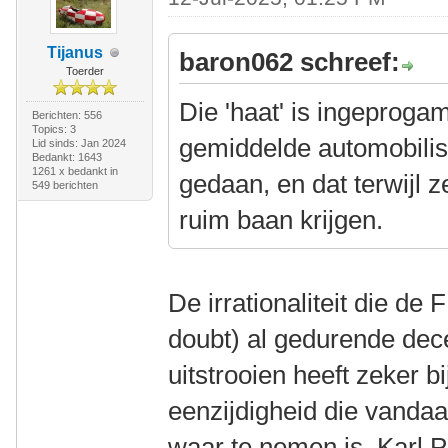
Tijanus
baron062 schreef:
Toerder
Die 'haat' is ingeproga
Berichten: 556
Topics: 3
gemiddelde automobilist
Lid sinds: Jan 2024
Bedankt: 1643
1261 x bedankt in
gedaan, en dat terwijl z
549 berichten
ruim baan krijgen.
De irrationaliteit die de
doubt) al gedurende dec
uitstrooien heeft zeker 
eenzijdigheid die vanda
waar te nemen is. Karl 