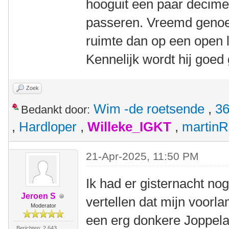
hooguit een paar decime
passeren. Vreemd genoeg
ruimte dan op een open li
Kennelijk wordt hij goed
Zoek
Wim -de roetsende
,
36
Bedankt door:
,
Hardloper
,
Willeke_IGKT
,
martinR
21-Apr-2025, 11:50 PM
Ik had er gisternacht n
Jeroen S
vertellen dat mijn voorl
Moderator
een erg donkere Joppela
Berichten: 2.643