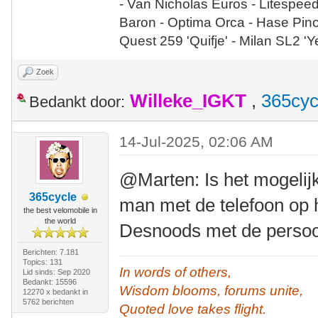
- Van Nicholas Euros - Litespee
Baron - Optima Orca - Hase Pin
Quest 259 'Quifje' - Milan SL2 '
Zoek
Willeke_IGKT
,
365cyc
Bedankt door:
14-Jul-2025, 02:06 AM
@Marten: Is het mogeli
365cycle
man met de telefoon op h
the best velomobile in
the world
Desnoods met de persoo
Berichten: 7.181
Topics: 131
In words of others,
Lid sinds: Sep 2020
Bedankt: 15596
Wisdom blooms, forums unite,
12270 x bedankt in
5762 berichten
Quoted love takes flight.