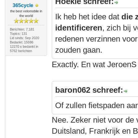
Hoekie schreef:
365cycle
the best velomobile in
Ik heb het idee dat
die 
the world
identificeren
, zich bij
Berichten: 7.181
Topics: 131
redenen verzinnen voor h
Lid sinds: Sep 2020
Bedankt: 15596
12270 x bedankt in
zouden gaan.
5762 berichten
Exactly. En wat JeroenS 
baron062 schreef:
Of zullen fietspaden aan
Nee. Zeker niet voor de 
Duitsland, Frankrijk en Be