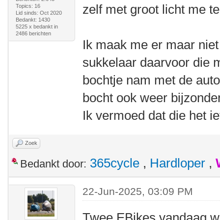
zelf met groot licht me t
Topics: 16
Lid sinds: Oct 2020
Bedankt: 1430
5225 x bedankt in
2486 berichten
Ik maak me er maar niet 
sukkelaar daarvoor die 
bochtje nam met de auto
bocht ook weer bijzonde
Ik vermoed dat die het ie
Zoek
365cycle
,
Hardloper
,
Bedankt door:
22-Jun-2025, 03:09 PM
Twee EBikes vandaag wui