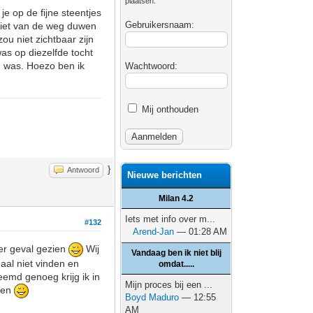
plaatsen.
je op de fijne steentjes
Gebruikersnaam:
niet van de weg duwen
ou niet zichtbaar zijn
as op diezelfde tocht
n was. Hoezo ben ik
Wachtwoord:
Mij onthouden
}
Antwoord
Nieuwe berichten
Milan 4.2
Iets met info over m...
#132
Arend-Jan
— 01:28 AM
der geval gezien
Wij
Vandaag ben ik niet blij
aal niet vinden en
omdat.....
emd genoeg krijg ik in
Mijn proces bij een ...
zien
Boyd Maduro
— 12:55
AM