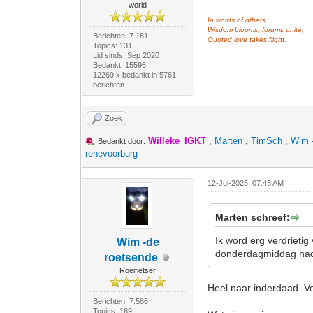
world
In words of others,
Wisdom blooms, forums unite,
Berichten: 7.181
Quoted love takes flight.
Topics: 131
Lid sinds: Sep 2020
Bedankt: 15596
12269 x bedankt in 5761
berichten
Zoek
Willeke_IGKT
,
Marten
,
TimSch
,
Wim 
Bedankt door:
renevoorburg
12-Jul-2025, 07:43 AM
Marten schreef:
Ik word erg verdrietig
Wim -de
donderdagmiddag had
roetsende
Roeifietser
Heel naar inderdaad. Vo
Berichten: 7.586
Topics: 189