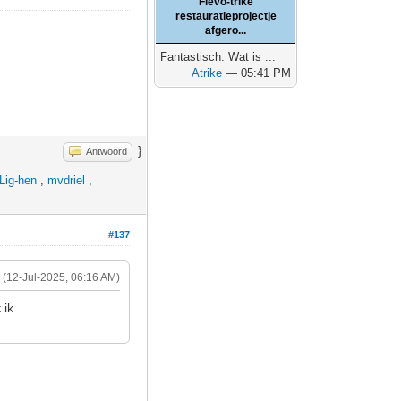
Flevo-trike
restauratieprojectje
afgero...
Fantastisch. Wat is ...
Atrike
— 05:41 PM
}
Antwoord
Lig-hen
,
mvdriel
,
#137
(12-Jul-2025, 06:16 AM)
 ik