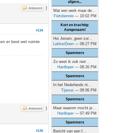
afgero...
}
Antwoord
Wat een werk maar de...
Fietsbennie
— 10:02 PM
Kort en krachtig:
Aangenaam!
#134
Hoi Jeroen, geen zor...
en er best wel ruimte
LekkerDoen
— 08:27 PM
Spammers
Zo weet ik ook niet ...
Hardloper
— 08:26 PM
Spammers
In het Nederlands ni...
Tijanus
— 08:06 PM
Spammers
Maar waarom mocht je...
}
Antwoord
Hardloper
— 07:49 PM
Spammers
#135
Bericht van een f...