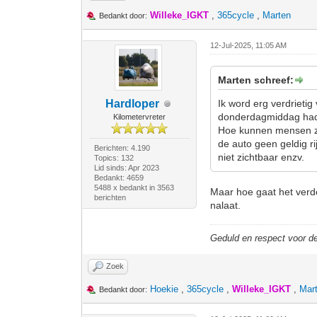
Willeke_IGKT
,
365cycle
,
Marten
Bedankt door:
12-Jul-2025, 11:05 AM
Marten schreef:
Hardloper
Ik word erg verdrietig
donderdagmiddag had
Kilometervreter
Hoe kunnen mensen zo 
de auto geen geldig ri
Berichten: 4.190
niet zichtbaar enzv.
Topics: 132
Lid sinds: Apr 2023
Bedankt: 4659
5488 x bedankt in 3563
Maar hoe gaat het verde
berichten
nalaat.
Geduld en respect voor 
Zoek
Hoekie
,
365cycle
,
Willeke_IGKT
,
Mar
Bedankt door: