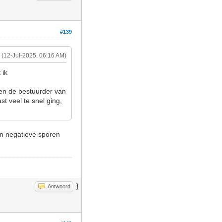
#139
(12-Jul-2025, 06:16 AM)
 ik
 en de bestuurder van
st veel te snel ging,
en negatieve sporen
}
Antwoord