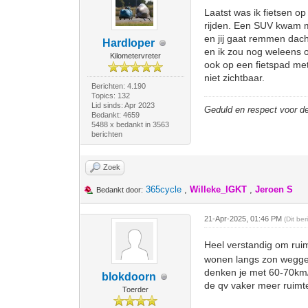
Laatst was ik fietsen op
rijden. Een SUV kwam m
en jij gaat remmen dacht
Hardloper
en ik zou nog weleens o
Kilometervreter
ook op een fietspad met
niet zichtbaar.
Berichten: 4.190
Topics: 132
Lid sinds: Apr 2023
Geduld en respect voor 
Bedankt: 4659
5488 x bedankt in 3563
berichten
Zoek
365cycle
,
Willeke_IGKT
,
Jeroen S
Bedankt door:
21-Apr-2025, 01:46 PM
(Dit be
Heel verstandig om ruimt
wonen langs zon weggetj
denken je met 60-70km/
blokdoorn
de qv vaker meer ruimte
Toerder