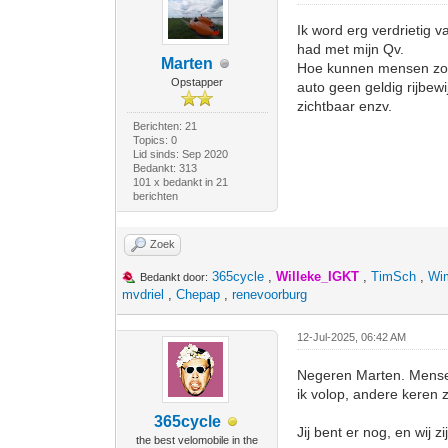
Ik word erg verdrietig 
had met mijn Qv.
Marten
Hoe kunnen mensen zo ne
Opstapper
auto geen geldig rijbewi
zichtbaar enzv.
Berichten: 21
Topics: 0
Lid sinds: Sep 2020
Bedankt: 313
101 x bedankt in 21
berichten
Zoek
365cycle
,
Willeke_IGKT
,
TimSch
,
Wim
Bedankt door:
mvdriel
,
Chepap
,
renevoorburg
12-Jul-2025, 06:42 AM
Negeren Marten. Mense
ik volop, andere keren z
365cycle
Jij bent er nog, en wij zi
the best velomobile in the