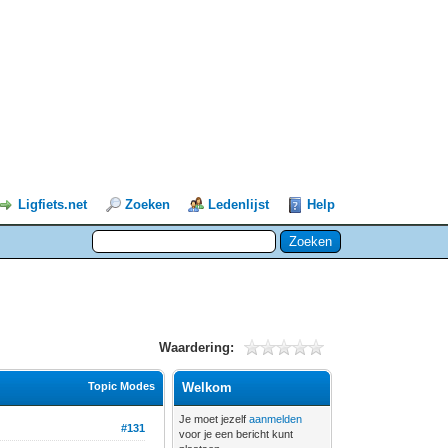
Ligfiets.net
Zoeken
Ledenlijst
Help
Waardering:
Topic Modes
Welkom
Je moet jezelf
aanmelden
#131
voor je een bericht kunt