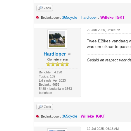
Zoek
365cycle
,
Hardloper
,
Willeke_IGKT
Bedankt door:
22-Jun-2025, 03:09 PM
Twee EBikes vandaag wui
was om elkaar te passer
Hardloper
Kilometervreter
Geduld en respect voor 
Berichten: 4.190
Topics: 132
Lid sinds: Apr 2023
Bedankt: 4659
5488 x bedankt in 3563
berichten
Zoek
365cycle
,
Willeke_IGKT
Bedankt door:
12-Jul-2025, 06:16 AM