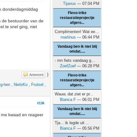
Tijanus
— 07:04 PM
t ik donderdagmiddag
Flevo-trike
restauratieprojectje
en de bestuurder van de
afgero...
l te snel ging, niet
Complimenten! Wat ee...
martinus
— 06:44 PM
Vandaag ben ik niet blij
omdat.....
- mn fiets vandaag g...
ZoefZoef
— 06:28 PM
}
Antwoord
Flevo-trike
restauratieprojectje
ig-hen
,
NielsKo
,
Frutsel
,
afgero...
Wauw, dat ziet er pr...
Bianca F
— 06:01 PM
#136
Vandaag ben ik niet blij
omdat.....
k me kwaad en reageer
Tja... ik legde uit ...
Bianca F
— 05:56 PM