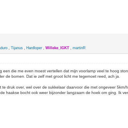
duro
,
Tijanus
,
Hardloper
,
Willeke_IGKT
,
martinR
og een die me even moest vertellen dat mijn voorlamp veel te hoog sto
r de bomen. Dat ie zelf met groot licht me tegemoet reed, ach ja.
t te druk over, wel over de sukkelaar daarvoor die met ongeveer 5km/
nde haakse bocht ook weer bijzonder langzaam de hoek om ging. Ik ver