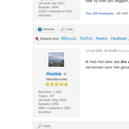
Wat zij over jou zeggen,
Lid sinds: Apr 2017
Bedankt: 3644
11192 x bedankt in 5333
Thys 209 Rowingbike
- M5 CHR 
berichten
Website
Zoek
365cycle
,
TimSch
,
Hoekie
,
Hardloper
Bedankt door:
12-Jul-2025, 10:49 AM
(Dit ber
Ik heb het idee dat
die 
verzinnen voor het geva
Hoekie
Kilometervreter
Berichten: 2.403
Topics: 137
Lid sinds: May 2018
Bedankt: 8785
3987 x bedankt in 1847
berichten
Zoek