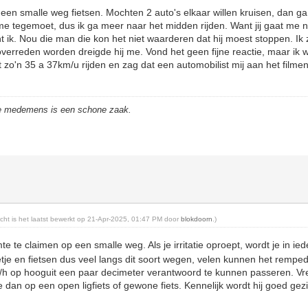
 een smalle weg fietsen. Mochten 2 auto's elkaar willen kruisen, dan ga 
e tegemoet, dus ik ga meer naar het midden rijden. Want jij gaat me 
 ik. Nou die man die kon het niet waarderen dat hij moest stoppen. Ik z
verreden worden dreigde hij me. Vond het geen fijne reactie, maar ik w
 zo'n 35 a 37km/u rijden en zag dat een automobilist mij aan het filme
de medemens is een schone zaak.
richt is het laatst bewerkt op 21-Apr-2025, 01:47 PM door
blokdoorn
.)
e te claimen op een smalle weg. Als je irritatie oproept, wordt je in ie
e en fietsen dus veel langs dit soort wegen, velen kunnen het remped
h op hooguit een paar decimeter verantwoord te kunnen passeren. Vre
 dan op een open ligfiets of gewone fiets. Kennelijk wordt hij goed ge