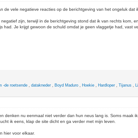
van de vele negatieve reacties op de berichtgeving van het ongeluk da
gatief zijn, terwijl in de berichtgeving stond dat ik van rechts kom, 
js had. Je krijgt gewoon de schuld omdat je geen vlaggetje had, vast vee
 -de roetsende
,
datakneder
,
Boyd Maduro
,
Hoekie
,
Hardloper
,
Tijanus
,
L
n denken nu eenmaal niet verder dan hun neus lang is. Soms maak i
ucht ik eens, klap de site dicht en ga verder met mijn leven.
jn hier voor elkaar.