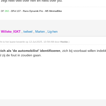
 zegt heel veel over hen en niets over jou.
- DF
282
- DFxl 137 - Rans Dynamik Pro - M5 MinimalBike
,
Willeke_IGKT
,
twilwel
,
Marten
,
Lig-hen
icht is het laatst bewerkt op 12-Jul-2025, 10:58 AM door
Hoekie
.)
zich als 'de automobilist' identificeren
, zich bij voorbaat willen ind
l zij de fout in zouden gaan.