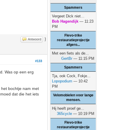
Spammers
Vergeet Dick niet…
Bob Hagendijk
— 11:23
PM
Flevo-trike
}
Antwoord
restauratieprojectje
afgero...
Met een fiets als de...
GertBr
— 11:15 PM
#133
Spammers
nd. Was op een erg
Tja, ook Cock, Fokje...
Lopopodium
— 10:42
PM
h het bochtje nam met
moed dat die het iets
Velomobielen voor lange
mensen.
Hij heeft proef ge...
365cycle
— 10:19 PM
Flevo-trike
restauratieprojectje