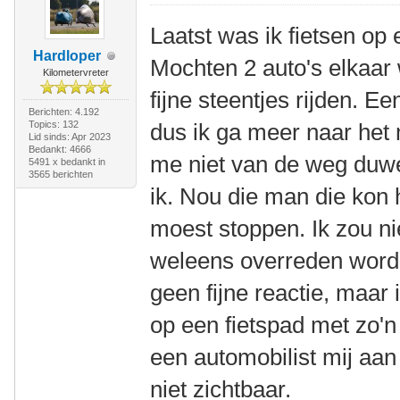
Laatst was ik fietsen op
Hardloper
Mochten 2 auto's elkaar 
Kilometervreter
fijne steentjes rijden.
Berichten: 4.192
Topics: 132
dus ik ga meer naar het 
Lid sinds: Apr 2023
Bedankt: 4666
me niet van de weg duwe
5491 x bedankt in
3565 berichten
ik. Nou die man die kon 
moest stoppen. Ik zou nie
weleens overreden worde
geen fijne reactie, maar 
op een fietspad met zo'n
een automobilist mij aan
niet zichtbaar.