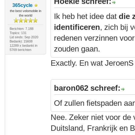
Hoekie schreef:
365cycle
the best velomobile in
Ik heb het idee dat
die 
the world
identificeren
, zich bij
Berichten: 7.188
Topics: 131
redenen verzinnen voor h
Lid sinds: Sep 2020
Bedankt: 15608
12289 x bedankt in
zouden gaan.
5769 berichten
Exactly. En wat JeroenS 
baron062 schreef:
Of zullen fietspaden aan
Nee. Zeker niet voor de 
Duitsland, Frankrijk en Be