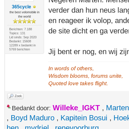
365cycle
verder dan hun neus la
the best velomobile in
the world
en reageer ik volop, and
de site dicht en ga verde
Berichten: 7.188
Topics: 131
Lid sinds: Sep 2020
Bedankt: 15608
12289 x bedankt in
Jij bent er nog, en wij zij
5769 berichten
In words of others,
Wisdom blooms, forums unite,
Quoted love takes flight.
Zoek
Willeke_IGKT
,
Marten
Bedankt door:
,
Boyd Maduro
,
Kapitein Bosui
,
Hoek
hen
,
mvdriel
,
renevoorburg