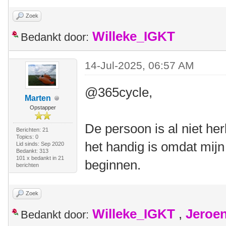
Zoek
Willeke_IGKT
Bedankt door:
14-Jul-2025, 06:57 AM
@365cycle,
Marten
Opstapper
De persoon is al niet her
Berichten: 21
Topics: 0
het handig is omdat mij
Lid sinds: Sep 2020
Bedankt: 313
101 x bedankt in 21
beginnen.
berichten
Zoek
Willeke_IGKT
,
Jeroe
Bedankt door: