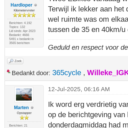
Hardloper
Terwijl ik lekker aan he
Kilometervreter
wel ruimte was om elkaar
Berichten: 4.192
Topics: 132
tussen de 35 en 40km/u 
Lid sinds: Apr 2023
Bedankt: 4666
5491 x bedankt in
3565 berichten
Geduld en respect voor d
Zoek
365cycle
,
Willeke_IG
Bedankt door:
12-Jul-2025, 06:16 AM
Ik word erg verdrietig va
Marten
op de berichtgeving van 
Opstapper
donderdagmiddag had me
Berichten: 21