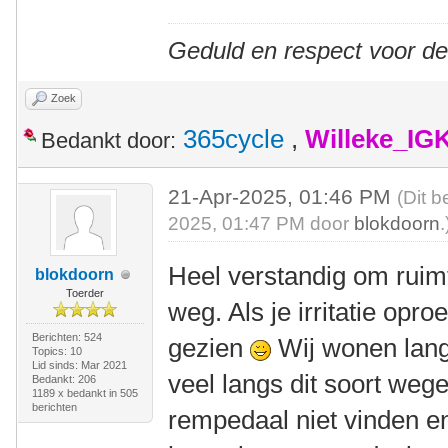
Geduld en respect voor d
Zoek
365cycle
,
Willeke_IG
Bedankt door:
21-Apr-2025, 01:46 PM
(Dit b
2025, 01:47 PM door
blokdoorn
.
Heel verstandig om ruim
blokdoorn
Toerder
weg. Als je irritatie opro
Berichten: 524
gezien
Wij wonen lang
Topics: 10
Lid sinds: Mar 2021
veel langs dit soort weg
Bedankt: 206
1189 x bedankt in 505
berichten
rempedaal niet vinden e