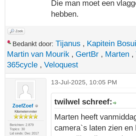
Die man moet een vlagge
hebben.
Zoek
Tijanus
,
Kapitein Bosu
Bedankt door:
Martin van Mourik
,
GertBr
,
Marten
,
365cycle
,
Veloquest
13-Jul-2025, 10:05 PM
twilwel schreef:
ZoefZoef
Kilometervreter
Marten heeft vanmidda
Berichten: 2.879
camera`s laten zien en 
Topics: 30
Lid sinds: Dec 2017