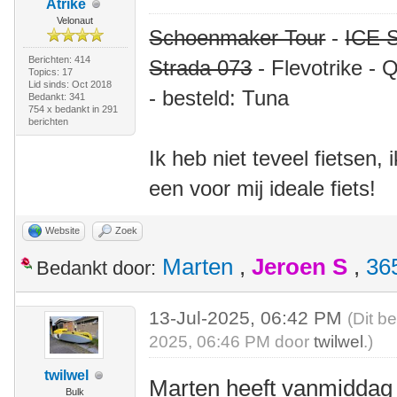
Atrike
Velonaut
Schoenmaker Tour
-
ICE S
Berichten: 414
Strada 073
- Flevotrike - 
Topics: 17
Lid sinds: Oct 2018
- besteld: Tuna
Bedankt: 341
754 x bedankt in 291
berichten
Ik heb niet teveel fietsen,
een voor mij ideale fiets!
Website
Zoek
Marten
,
Jeroen S
,
36
Bedankt door:
13-Jul-2025, 06:42 PM
(Dit b
2025, 06:46 PM door
twilwel
.)
twilwel
Marten heeft vanmiddag
Bulk