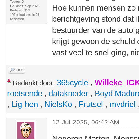
Topics: 0
Hoe kunnen mensen zo neg
Lid sinds: Sep 2020
Bedankt: 313
101 x bedankt in 21
berichtgeving stond dat 
berichten
bestuurder van de auto g
krijgt gewoon de schuld 
vast veel te snel ging, ni
Zoek
365cycle
,
Willeke_IG
Bedankt door:
roetsende
,
datakneder
,
Boyd Madur
,
Lig-hen
,
NielsKo
,
Frutsel
,
mvdriel
12-Jul-2025, 06:42 AM
Negeren Marten. Mensen