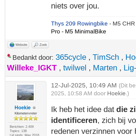
niets over jou.
Thys 209 Rowingbike
- M5 CHR
Pro - M5 MinimalBike
Website
Zoek
365cycle
,
TimSch
,
Ho
Bedankt door:
Willeke_IGKT
,
twilwel
,
Marten
,
Lig
12-Jul-2025, 10:49 AM
(Dit be
2025, 10:58 AM door
Hoekie
.)
Ik heb het idee dat
die z
Hoekie
Kilometervreter
identificeren
, zich bij 
Berichten: 2.409
redenen verzinnen voor h
Topics: 138
Lid sinds: May 2018