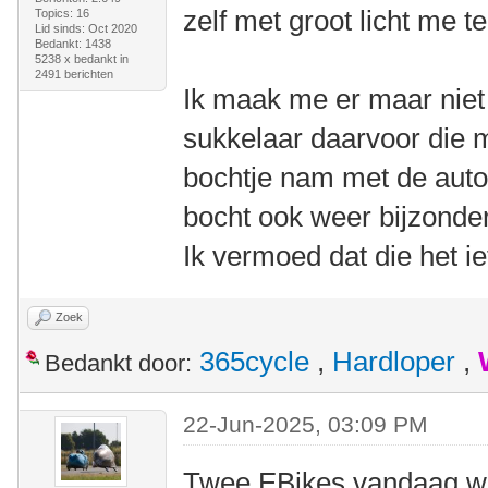
zelf met groot licht me t
Topics: 16
Lid sinds: Oct 2020
Bedankt: 1438
5238 x bedankt in
2491 berichten
Ik maak me er maar niet 
sukkelaar daarvoor die 
bochtje nam met de auto
bocht ook weer bijzonde
Ik vermoed dat die het ie
Zoek
365cycle
,
Hardloper
,
Bedankt door:
22-Jun-2025, 03:09 PM
Twee EBikes vandaag wui