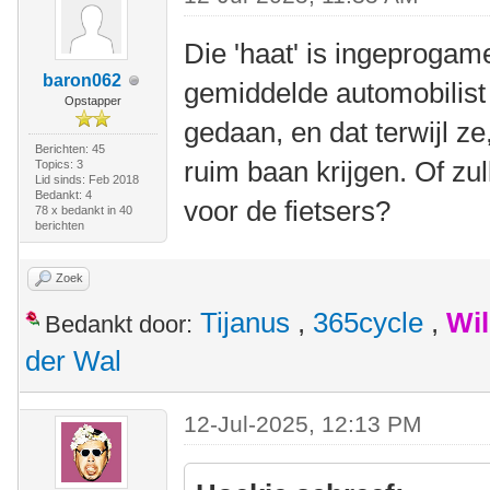
Die 'haat' is ingeprogam
baron062
gemiddelde automobilist 
Opstapper
gedaan, en dat terwijl ze
Berichten: 45
ruim baan krijgen. Of zu
Topics: 3
Lid sinds: Feb 2018
Bedankt: 4
voor de fietsers?
78 x bedankt in 40
berichten
Zoek
Tijanus
,
365cycle
,
Wi
Bedankt door:
der Wal
12-Jul-2025, 12:13 PM