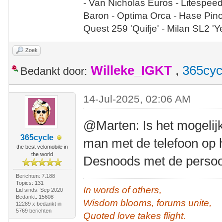
- Van Nicholas Euros - Litespee
Baron - Optima Orca - Hase Pin
Quest 259 'Quifje' - Milan SL2 '
Zoek
Willeke_IGKT
,
365cyc
Bedankt door:
14-Jul-2025, 02:06 AM
@Marten: Is het mogeli
365cycle
man met de telefoon op h
the best velomobile in
the world
Desnoods met de persoo
Berichten: 7.188
Topics: 131
In words of others,
Lid sinds: Sep 2020
Bedankt: 15608
Wisdom blooms, forums unite,
12289 x bedankt in
5769 berichten
Quoted love takes flight.