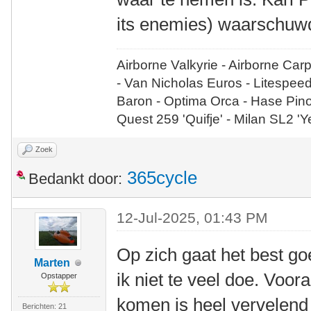
its enemies) waarschuwde
Airborne Valkyrie - Airborne Car
- Van Nicholas Euros - Litespee
Baron - Optima Orca - Hase Pin
Quest 259 'Quifje' - Milan SL2 '
Zoek
365cycle
Bedankt door:
12-Jul-2025, 01:43 PM
Op zich gaat het best goe
Marten
ik niet te veel doe. Voo
Opstapper
komen is heel vervelend
Berichten: 21