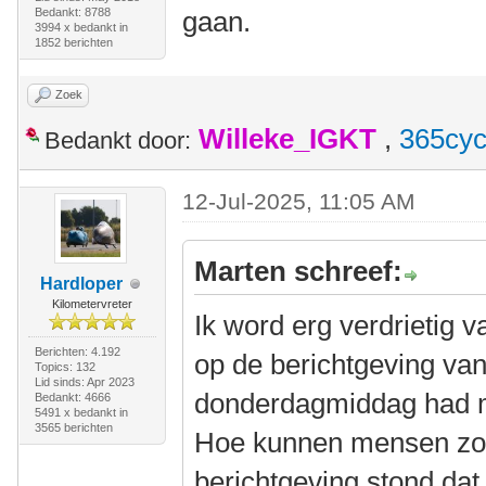
Bedankt: 8788
gaan.
3994 x bedankt in
1852 berichten
Zoek
Willeke_IGKT
,
365cyc
Bedankt door:
12-Jul-2025, 11:05 AM
Marten schreef:
Hardloper
Kilometervreter
Ik word erg verdrietig v
Berichten: 4.192
op de berichtgeving van
Topics: 132
Lid sinds: Apr 2023
donderdagmiddag had m
Bedankt: 4666
5491 x bedankt in
3565 berichten
Hoe kunnen mensen zo ne
berichtgeving stond dat