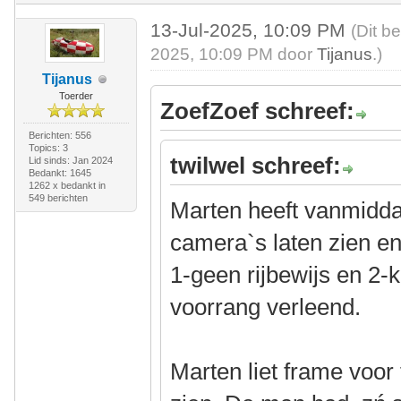
13-Jul-2025, 10:09 PM
(Dit b
2025, 10:09 PM door
Tijanus
.)
Tijanus
Toerder
ZoefZoef schreef:
Berichten: 556
Topics: 3
twilwel schreef:
Lid sinds: Jan 2024
Bedankt: 1645
1262 x bedankt in
549 berichten
Marten heeft vanmidda
camera`s laten zien en
1-geen rijbewijs en 2
voorrang verleend.
Marten liet frame voor