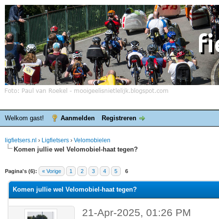
Welkom gast!
Aanmelden
Registreren
ligfietsers.nl
›
Ligfietsers
›
Velomobielen
Komen jullie wel Velomobiel-haat tegen?
elde waardering is 0
Pagina's (6):
« Vorige
1
2
3
4
5
6
Komen jullie wel Velomobiel-haat tegen?
21-Apr-2025, 01:26 PM