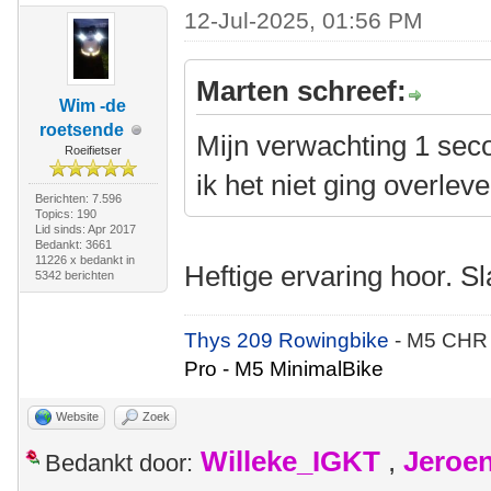
12-Jul-2025, 01:56 PM
Marten schreef:
Wim -de
roetsende
Mijn verwachting 1 sec
Roeifietser
ik het niet ging overlev
Berichten: 7.596
Topics: 190
Lid sinds: Apr 2017
Bedankt: 3661
11226 x bedankt in
Heftige ervaring hoor. S
5342 berichten
Thys 209 Rowingbike
- M5 CHR
Pro - M5 MinimalBike
Website
Zoek
Willeke_IGKT
,
Jeroe
Bedankt door: