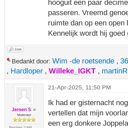
hooguit een paar decime
passeren. Vreemd genoeg
ruimte dan op een open li
Kennelijk wordt hij goed
Zoek
Wim -de roetsende
,
36
Bedankt door:
,
Hardloper
,
Willeke_IGKT
,
martinR
21-Apr-2025, 11:50 PM
Ik had er gisternacht n
Jeroen S
vertellen dat mijn voorl
Moderator
een erg donkere Joppela
Berichten: 2.649