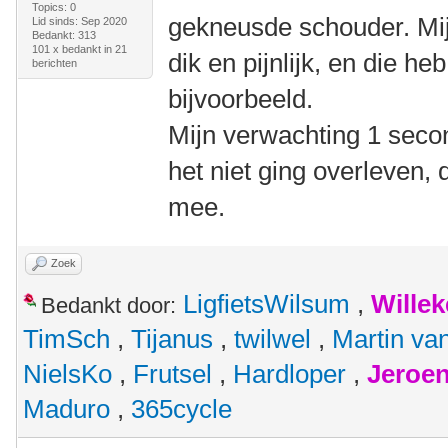
Topics: 0
gekneusde schouder. Mij
Lid sinds: Sep 2020
Bedankt: 313
101 x bedankt in 21
dik en pijnlijk, en die he
berichten
bijvoorbeeld.
Mijn verwachting 1 seco
het niet ging overleven, 
mee.
Zoek
LigfietsWilsum
,
Wille
Bedankt door:
TimSch
,
Tijanus
,
twilwel
,
Martin va
NielsKo
,
Frutsel
,
Hardloper
,
Jeroen
Maduro
,
365cycle