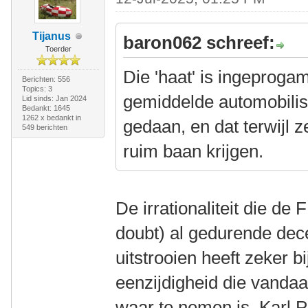
Tijanus
baron062 schreef:
Toerder
Die 'haat' is ingeproga
Berichten: 556
Topics: 3
gemiddelde automobilist
Lid sinds: Jan 2024
Bedankt: 1645
1262 x bedankt in
gedaan, en dat terwijl z
549 berichten
ruim baan krijgen.
De irrationaliteit die de
doubt) al gedurende dec
uitstrooien heeft zeker 
eenzijdigheid die vanda
waar te nemen is. Karl 