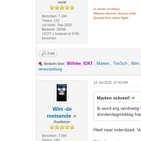
world
In words of others,
Wisdom blooms, forums unite,
Berichten: 7.184
Quoted love takes flight.
Topics: 131
Lid sinds: Sep 2020
Bedankt: 15599
12277 x bedankt in 5765
berichten
Zoek
Willeke_IGKT
,
Marten
,
TimSch
,
Wim 
Bedankt door:
renevoorburg
12-Jul-2025, 07:43 AM
Marten schreef:
Ik word erg verdrietig
Wim -de
donderdagmiddag had
roetsende
Roeifietser
Heel naar inderdaad. Vo
Berichten: 7.594
Topics: 190