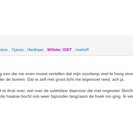
duro
,
Tijanus
,
Hardloper
,
Willeke_IGKT
,
martinR
og een die me even moest vertellen dat mijn voorlamp veel te hoog sto
r de bomen. Dat ie zelf met groot licht me tegemoet reed, ach ja.
t te druk over, wel over de sukkelaar daarvoor die met ongeveer 5km/
nde haakse bocht ook weer bijzonder langzaam de hoek om ging. Ik ver