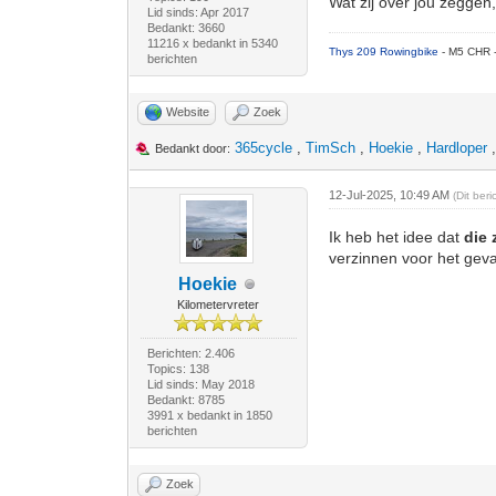
Wat zij over jou zeggen,
Lid sinds: Apr 2017
Bedankt: 3660
11216 x bedankt in 5340
Thys 209 Rowingbike
- M5 CHR 
berichten
Website
Zoek
365cycle
,
TimSch
,
Hoekie
,
Hardloper
Bedankt door:
12-Jul-2025, 10:49 AM
(Dit ber
Ik heb het idee dat
die 
verzinnen voor het geva
Hoekie
Kilometervreter
Berichten: 2.406
Topics: 138
Lid sinds: May 2018
Bedankt: 8785
3991 x bedankt in 1850
berichten
Zoek