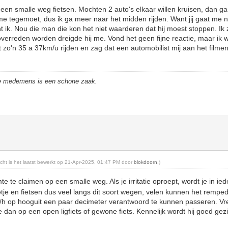
 een smalle weg fietsen. Mochten 2 auto's elkaar willen kruisen, dan ga 
e tegemoet, dus ik ga meer naar het midden rijden. Want jij gaat me 
 ik. Nou die man die kon het niet waarderen dat hij moest stoppen. Ik z
verreden worden dreigde hij me. Vond het geen fijne reactie, maar ik w
 zo'n 35 a 37km/u rijden en zag dat een automobilist mij aan het filme
de medemens is een schone zaak.
richt is het laatst bewerkt op 21-Apr-2025, 01:47 PM door
blokdoorn
.)
e te claimen op een smalle weg. Als je irritatie oproept, wordt je in ie
e en fietsen dus veel langs dit soort wegen, velen kunnen het remped
h op hooguit een paar decimeter verantwoord te kunnen passeren. Vre
 dan op een open ligfiets of gewone fiets. Kennelijk wordt hij goed ge