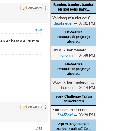
Banden, banden, banden
}
Antwoord
en nog eens band...
Vandaag m'n nieuwe C...
datakneder
— 07:31 PM
#134
Flevo-trike
restauratieprojectje
en er best wel ruimte
afgero...
Wow! ik ben wedero...
renehin
— 04:48 PM
Flevo-trike
restauratieprojectje
afgero...
Wow! ik ben wederom ...
tiemen
— 04:14 PM
vork Challenge Taifun
demonteren
}
Antwoord
Kan haast niet ander...
ZoefZoef
— 03:29 PM
Zijn er kogelkopjes
zonder speling? Zo ...
#135