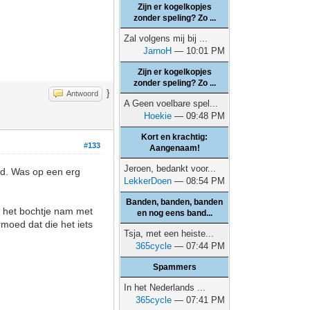
Zijn er kogelkopjes
zonder speling? Zo ...
Zal volgens mij bij ...
JarnoH
— 10:01 PM
Zijn er kogelkopjes
zonder speling? Zo ...
}
Antwoord
A Geen voelbare spel...
Hoekie
— 09:48 PM
Kort en krachtig:
#133
Aangenaam!
Jeroen, bedankt voor...
nd. Was op een erg
LekkerDoen
— 08:54 PM
Banden, banden, banden
h het bochtje nam met
en nog eens band...
moed dat die het iets
Tsja, met een heiste...
365cycle
— 07:44 PM
Spammers
In het Nederlands ...
365cycle
— 07:41 PM