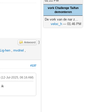
02:21 PM
vork Challenge Taifun
demonteren
De vork van de nar z...
veloc_h
— 01:46 PM
}
Antwoord
Lig-hen
,
mvdriel
,
#137
(12-Jul-2025, 06:16 AM)
 ik