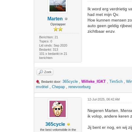
Ik word erg verdrietig 
had met mijn Qv.
Marten
Hoe kunnen mensen zo ne
Opstapper
auto geen geldig rijbewi
zichtbaar enzv.
Berichten: 21
Topics: 0
Lid sinds: Sep 2020
Bedankt: 313
101 x bedankt in 21
berichten
Zoek
365cycle
,
Willeke_IGKT
,
TimSch
,
Wim
Bedankt door:
mvdriel
,
Chepap
,
renevoorburg
12-Jul-2025, 06:42 AM
Negeren Marten. Mense
ik volop, andere keren z
365cycle
Jij bent er nog, en wij zi
the best velomobile in the