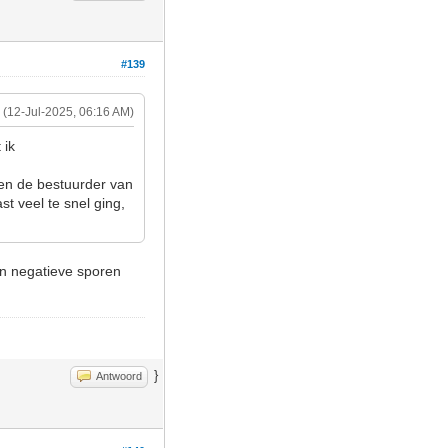
#139
(12-Jul-2025, 06:16 AM)
 ik
 en de bestuurder van
st veel te snel ging,
en negatieve sporen
}
Antwoord