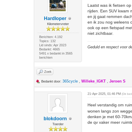
Laatst was ik fietsen op
rijden. Een SUV kwam m
en jij gaat remmen dacht
Hardloper
en ik zou nog weleens o
Kilometervreter
ook op een fietspad met
niet zichtbaar.
Berichten: 4.192
Topics: 132
Lid sinds: Apr 2023
Geduld en respect voor 
Bedankt: 4665
5491 x bedankt in 3565
berichten
Zoek
365cycle
,
Willeke_IGKT
,
Jeroen S
Bedankt door:
21-Apr-2025, 01:46 PM
(Dit be
Heel verstandig om ruimt
wonen langs zon weggetj
denken je met 60-70km/
blokdoorn
de qv vaker meer ruimte
Toerder