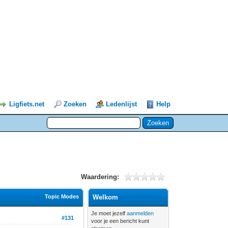
Ligfiets.net
Zoeken
Ledenlijst
Help
Waardering:
Topic Modes
Welkom
Je moet jezelf
aanmelden
#131
voor je een bericht kunt