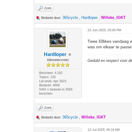
Zoek
365cycle
,
Hardloper
,
Willeke_IGKT
Bedankt door:
22-Jun-2025, 03:09 PM
Twee EBikes vandaag wui
was om elkaar te passer
Hardloper
Kilometervreter
Geduld en respect voor 
Berichten: 4.192
Topics: 132
Lid sinds: Apr 2023
Bedankt: 4665
5491 x bedankt in 3565
berichten
Zoek
365cycle
,
Willeke_IGKT
Bedankt door:
12-Jul-2025, 06:16 AM