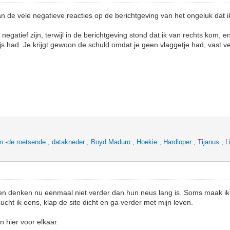
van de vele negatieve reacties op de berichtgeving van het ongeluk da
gatief zijn, terwijl in de berichtgeving stond dat ik van rechts kom, 
js had. Je krijgt gewoon de schuld omdat je geen vlaggetje had, vast vee
 -de roetsende
,
datakneder
,
Boyd Maduro
,
Hoekie
,
Hardloper
,
Tijanus
,
L
n denken nu eenmaal niet verder dan hun neus lang is. Soms maak i
ucht ik eens, klap de site dicht en ga verder met mijn leven.
jn hier voor elkaar.