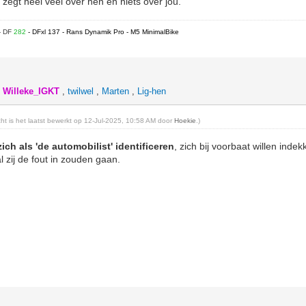
 zegt heel veel over hen en niets over jou.
- DF
282
- DFxl 137 - Rans Dynamik Pro - M5 MinimalBike
,
Willeke_IGKT
,
twilwel
,
Marten
,
Lig-hen
icht is het laatst bewerkt op 12-Jul-2025, 10:58 AM door
Hoekie
.)
zich als 'de automobilist' identificeren
, zich bij voorbaat willen ind
l zij de fout in zouden gaan.