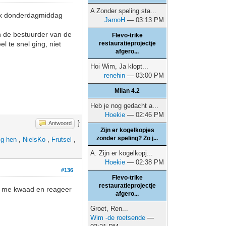
A Zonder speling sta...
t ik donderdagmiddag
JarnoH
— 03:13 PM
en de bestuurder van de
Flevo-trike
l te snel ging, niet
restauratieprojectje
afgero...
Hoi Wim, Ja klopt...
renehin
— 03:00 PM
Milan 4.2
Heb je nog gedacht a...
Hoekie
— 02:46 PM
}
Antwoord
Zijn er kogelkopjes
zonder speling? Zo j...
ig-hen
,
NielsKo
,
Frutsel
,
A. Zijn er kogelkopj...
Hoekie
— 02:38 PM
#136
Flevo-trike
restauratieprojectje
k me kwaad en reageer
afgero...
Groet, Ren...
Wim -de roetsende
—