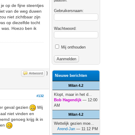
plaatsen.
je op de fijne steentjes
Gebruikersnaam:
niet van de weg duwen
ou niet zichtbaar zijn
as op diezelfde tocht
n was. Hoezo ben ik
Wachtwoord:
Mij onthouden
}
Antwoord
Nieuwe berichten
Milan 4.2
Klopt, maar in het d...
#132
Bob Hagendijk
— 12:00
AM
der geval gezien
Wij
aal niet vinden en
Milan 4.2
emd genoeg krijg ik in
Wettelijk gezien moe...
zien
Arend-Jan
— 11:12 PM