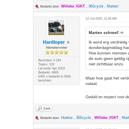
Willeke_IGKT
,
365cycle
,
Marten
Bedankt door:
12-Jul-2025, 11:05 AM
Marten schreef:
Hardloper
Ik word erg verdrietig
donderdagmiddag had
Kilometervreter
Hoe kunnen mensen zo 
de auto geen geldig ri
Berichten: 4.192
niet zichtbaar enzv.
Topics: 132
Lid sinds: Apr 2023
Bedankt: 4665
5491 x bedankt in 3565
Maar hoe gaat het verde
berichten
nalaat.
Geduld en respect voor 
Zoek
Hoekie
,
365cycle
,
Willeke_IGKT
,
Mar
Bedankt door: