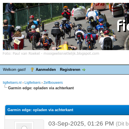
Welkom gast!
Aanmelden
Registreren
ligfietsers.nl
›
Ligfietsers
›
Zelfbouwers
Garmin edge: opladen via achterkant
elde waardering is 0
Garmin edge: opladen via achterkant
03-Sep-2025, 01:26 PM
(Dit 