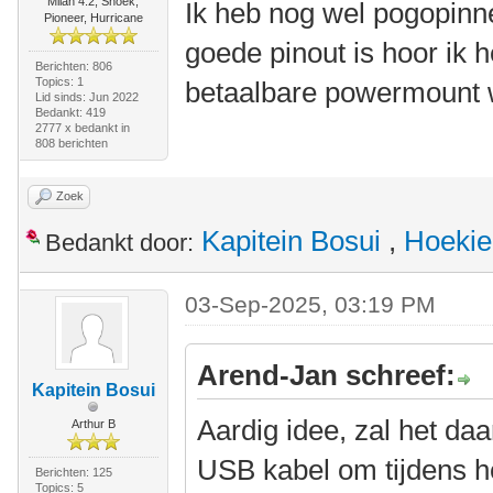
Milan 4.2, Snoek,
Ik heb nog wel pogopinne
Pioneer, Hurricane
goede pinout is hoor ik 
Berichten: 806
Topics: 1
betaalbare powermount w
Lid sinds: Jun 2022
Bedankt: 419
2777 x bedankt in
808 berichten
Zoek
Kapitein Bosui
,
Hoekie
Bedankt door:
03-Sep-2025, 03:19 PM
Arend-Jan schreef:
Kapitein Bosui
Aardig idee, zal het daa
Arthur B
USB kabel om tijdens he
Berichten: 125
Topics: 5