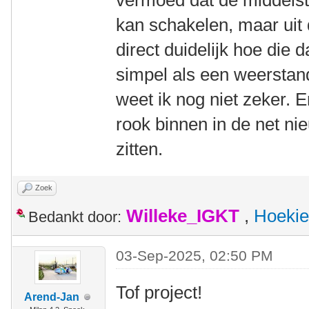
vermoed dat de middels
kan schakelen, maar uit d
direct duidelijk hoe die 
simpel als een weerstan
weet ik nog niet zeker. 
rook binnen in de net ni
zitten.
Zoek
Willeke_IGKT
,
Hoekie
Bedankt door:
03-Sep-2025, 02:50 PM
Tof project!
Arend-Jan