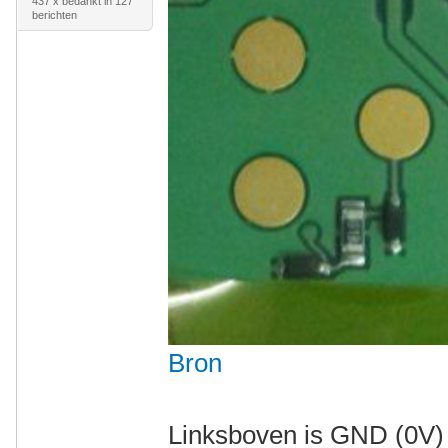
437 x bedankt in 127
berichten
Bron
Linksboven is GND (0V) 