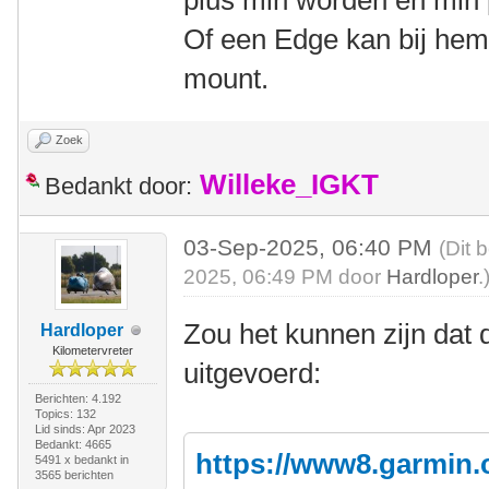
plus min worden en min 
Of een Edge kan bij hem
mount.
Zoek
Willeke_IGKT
Bedankt door:
03-Sep-2025, 06:40 PM
(Dit 
2025, 06:49 PM door
Hardloper
.
Zou het kunnen zijn dat 
Hardloper
Kilometervreter
uitgevoerd:
Berichten: 4.192
Topics: 132
Lid sinds: Apr 2023
Bedankt: 4665
https://www8.garmin.
5491 x bedankt in
3565 berichten