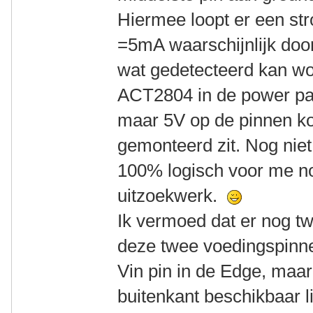
Hiermee loopt er een s
=5mA waarschijnlijk door
wat gedetecteerd kan wo
ACT2804 in de power pac
maar 5V op de pinnen k
gemonteerd zit. Nog niet a
100% logisch voor me no
uitzoekwerk.
Ik vermoed dat er nog tw
deze twee voedingspinne
Vin pin in de Edge, maa
buitenkant beschikbaar lij