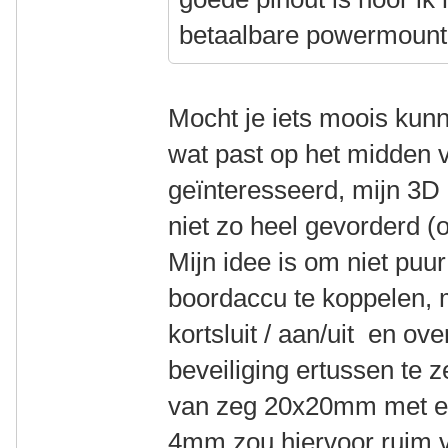
betaalbare powermount 
Mocht je iets moois kun
wat past op het midden v
geïnteresseerd, mijn 3D 
niet zo heel gevorderd 
Mijn idee is om niet pu
boordaccu te koppelen, 
kortsluit / aan/uit en ov
beveiliging ertussen te z
van zeg 20x20mm met ee
4mm zou hiervoor ruim v