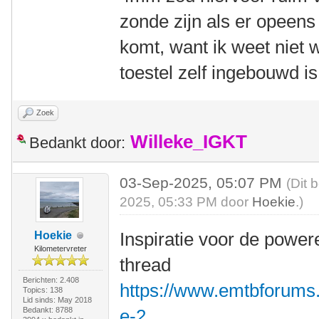
zonde zijn als er opeen
komt, want ik weet niet w
toestel zelf ingebouwd is
Zoek
Willeke_IGKT
Bedankt door:
03-Sep-2025, 05:07 PM
(Dit 
2025, 05:33 PM door
Hoekie
.)
Inspiratie voor de power
Hoekie
Kilometervreter
thread
Berichten: 2.408
https://www.emtbforums
Topics: 138
Lid sinds: May 2018
Bedankt: 8788
e-2