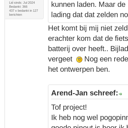
kunnen laden. Maar de 
Lid sinds: Jul 2024
Bedankt: 366
437 x bedankt in 127
lading dat dat zelden no
berichten
Het komt bij mij niet zel
erachter kom dat de fi
batterij over heeft.. Bijl
vergeet
Nog een rede
het ontwerpen ben.
Arend-Jan schreef:
Tof project!
Ik heb nog wel pogopinn
goede pinout is hoor ik