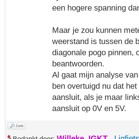
een hogere spanning da
Maar je zou kunnen mete
weerstand is tussen de 
diagonale pogo pinnen, 
beantwoorden.
Al gaat mijn analyse van
ben overtuigd nu dat het 
aansluit, als je maar li
aansluit op 0V en 5V.
Zoek
Willeke_IGKT
,
Ligfie
Bedankt door: