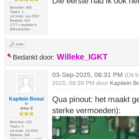
Die eerste had ik ook n
Berichten: 806
Topics: 1
Lid sinds: Jun 2022
Bedankt: 419
2777 x bedankt in
808 berichten
Zoek
Willeke_IGKT
Bedankt door:
03-Sep-2025, 08:31 PM
(Dit 
2025, 08:39 PM door
Kapitein B
Qua pinout: het maakt gee
Kapitein Bosui
sterke vermoeden):
Arthur B
Berichten: 125
Topics: 5
Lid sinds: Jul 2024
Bedankt: 366