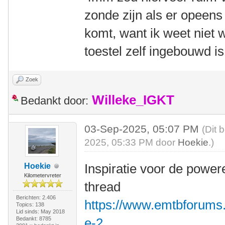
zonde zijn als er opeen
komt, want ik weet niet w
toestel zelf ingebouwd is
Zoek
Willeke_IGKT
Bedankt door:
03-Sep-2025, 05:07 PM
(Dit 
2025, 05:33 PM door
Hoekie
.)
Inspiratie voor de power
Hoekie
Kilometervreter
thread
Berichten: 2.406
https://www.emtbforums
Topics: 138
Lid sinds: May 2018
Bedankt: 8785
e-2