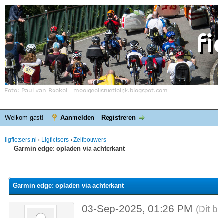
Welkom gast!
Aanmelden
Registreren
ligfietsers.nl
›
Ligfietsers
›
Zelfbouwers
Garmin edge: opladen via achterkant
elde waardering is 0
Garmin edge: opladen via achterkant
03-Sep-2025, 01:26 PM
(Dit 