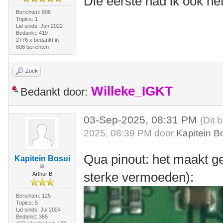
Die eerste had ik ook n
Berichten: 806
Topics: 1
Lid sinds: Jun 2022
Bedankt: 419
2776 x bedankt in
808 berichten
Zoek
Willeke_IGKT
Bedankt door:
03-Sep-2025, 08:31 PM
(Dit 
2025, 08:39 PM door
Kapitein B
Qua pinout: het maakt gee
Kapitein Bosui
sterke vermoeden):
Arthur B
Berichten: 125
Topics: 5
Lid sinds: Jul 2024
Bedankt: 365