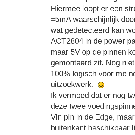
Hiermee loopt er een s
=5mA waarschijnlijk door
wat gedetecteerd kan wo
ACT2804 in de power pac
maar 5V op de pinnen k
gemonteerd zit. Nog niet a
100% logisch voor me no
uitzoekwerk.
Ik vermoed dat er nog tw
deze twee voedingspinne
Vin pin in de Edge, maa
buitenkant beschikbaar lij