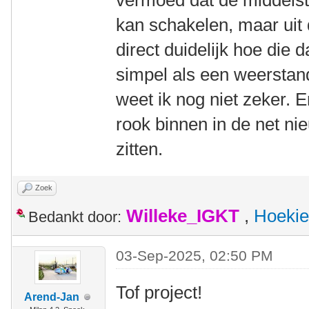
vermoed dat de middels
kan schakelen, maar uit d
direct duidelijk hoe die 
simpel als een weerstan
weet ik nog niet zeker. 
rook binnen in de net ni
zitten.
Zoek
Willeke_IGKT
,
Hoekie
Bedankt door:
03-Sep-2025, 02:50 PM
Tof project!
Arend-Jan