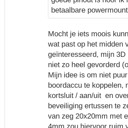
betaalbare powermount 
Mocht je iets moois kun
wat past op het midden v
geïnteresseerd, mijn 3D 
niet zo heel gevorderd 
Mijn idee is om niet pu
boordaccu te koppelen, 
kortsluit / aan/uit en ov
beveiliging ertussen te z
van zeg 20x20mm met ee
4mm zou hiervoor ruim v