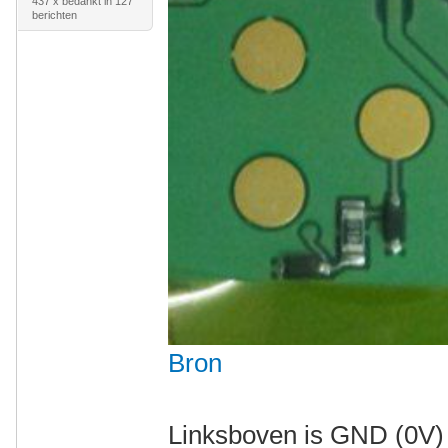
437 x bedankt in 127
berichten
Bron
Linksboven is GND (0V) 