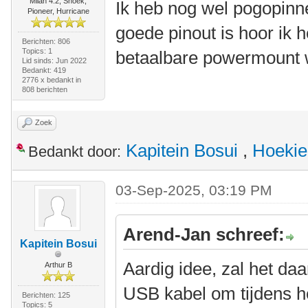
Milan 4.2, Snoek,
Ik heb nog wel pogopinne
Pioneer, Hurricane
goede pinout is hoor ik 
Berichten: 806
Topics: 1
betaalbare powermount w
Lid sinds: Jun 2022
Bedankt: 419
2776 x bedankt in
808 berichten
Zoek
Kapitein Bosui
,
Hoekie
Bedankt door:
03-Sep-2025, 03:19 PM
Arend-Jan schreef:
Kapitein Bosui
Aardig idee, zal het daa
Arthur B
USB kabel om tijdens he
Berichten: 125
Topics: 5