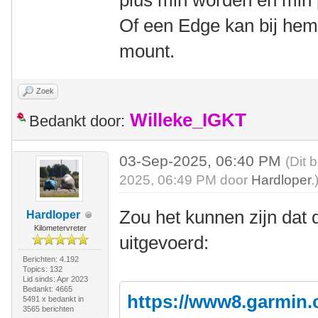
plus min worden en min 
Of een Edge kan bij hem
mount.
Zoek
Willeke_IGKT
Bedankt door:
03-Sep-2025, 06:40 PM
(Dit 
2025, 06:49 PM door
Hardloper
.
Zou het kunnen zijn dat 
Hardloper
Kilometervreter
uitgevoerd:
Berichten: 4.192
Topics: 132
Lid sinds: Apr 2023
Bedankt: 4665
https://www8.garmin.
5491 x bedankt in
3565 berichten