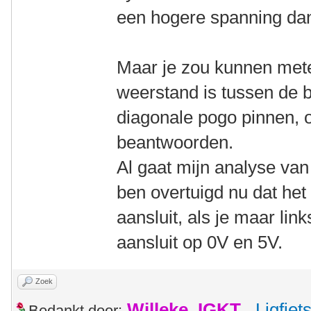
een hogere spanning da
Maar je zou kunnen mete
weerstand is tussen de 
diagonale pogo pinnen, 
beantwoorden.
Al gaat mijn analyse van
ben overtuigd nu dat het 
aansluit, als je maar li
aansluit op 0V en 5V.
Zoek
Willeke_IGKT
,
Ligfie
Bedankt door: