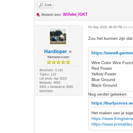
Zoek
Willeke_IGKT
Bedankt door:
03-Sep-2025, 06:40 PM
(Dit b
Zou het kunnen zijn dat
Hardloper
https://www8.garmi
Kilometervreter
Wire Color Wire Funct
Red Power
Berichten: 4.192
Yellow Power
Topics: 132
Lid sinds: Apr 2023
Blue Ground
Bedankt: 4665
Black Ground
5491 x bedankt in 3565
berichten
Nog verder gekeken:
https://burlycross.w
Het maken van je eigen
https://www.thingiver
https://www.printabl