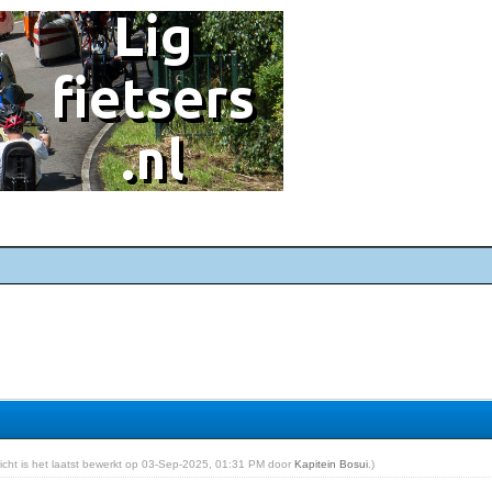
ericht is het laatst bewerkt op 03-Sep-2025, 01:31 PM door
Kapitein Bosui
.)