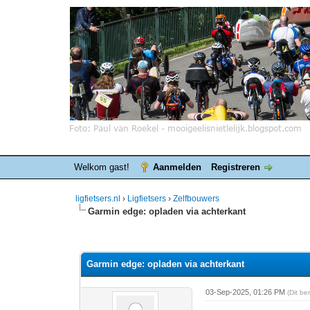
Welkom gast!
Aanmelden
Registreren
ligfietsers.nl
›
Ligfietsers
›
Zelfbouwers
Garmin edge: opladen via achterkant
0 stemmen - gemiddelde waardering is 0
1
2
3
4
5
Garmin edge: opladen via achterkant
03-Sep-2025, 01:26 PM
(Dit b