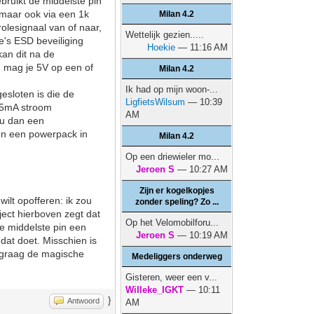
bruikt de middelste pin
 maar ook via een 1k
Milan 4.2
olesignaal van of naar,
Wettelijk gezien.....
e's ESD beveiliging
Hoekie
— 11:16 AM
kan dit na de
u mag je 5V op een of
Milan 4.2
Ik had op mijn woon-...
sloten is die de
LigfietsWilsum
— 10:39
n 5mA stroom
AM
ou dan een
 en een powerpack in
Milan 4.2
Op een driewieler mo...
Jeroen S
— 10:27 AM
Zijn er kogelkopjes
ilt opofferen: ik zou
zonder speling? Zo ...
ject hierboven zegt dat
Op het Velomobilforu...
e middelste pin een
Jeroen S
— 10:19 AM
 dat doet. Misschien is
u graag de magische
Medeliggers onderweg
Gisteren, weer een v...
Willeke_IGKT
— 10:11
}
Antwoord
AM