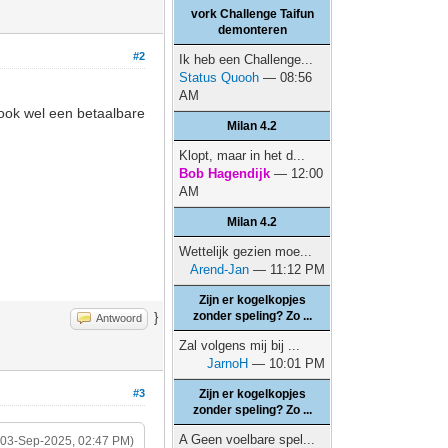
vork Challenge Taifun
demonteren
#2
Ik heb een Challenge...
Status Quooh
— 08:56
AM
 ook wel een betaalbare
Milan 4.2
Klopt, maar in het d...
Bob Hagendijk
— 12:00
AM
Milan 4.2
Wettelijk gezien moe...
Arend-Jan
— 11:12 PM
Zijn er kogelkopjes
zonder speling? Zo ...
}
Antwoord
Zal volgens mij bij ...
JarnoH
— 10:01 PM
#3
Zijn er kogelkopjes
zonder speling? Zo ...
A Geen voelbare spel...
(03-Sep-2025, 02:47 PM)