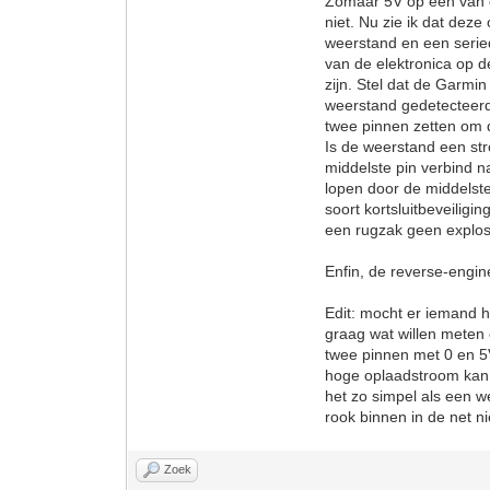
Zomaar 5V op een van de
niet. Nu zie ik dat dez
weerstand en een seried
van de elektronica op d
zijn. Stel dat de Garmin
weerstand gedetecteerd
twee pinnen zetten om 
Is de weerstand een st
middelste pin verbind 
lopen door de middelste
soort kortsluitbeveilig
een rugzak geen explos
Enfin, de reverse-engine
Edit: mocht er iemand h
graag wat willen meten 
twee pinnen met 0 en 5V
hoge oplaadstroom kan sc
het zo simpel als een w
rook binnen in de net ni
Zoek