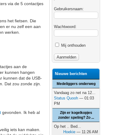
ers via de 5 contactjes
Gebruikersnaam:
ns het fietsen. Die
ben er nu zelf een aan
Wachtwoord:
en werken.
Mij onthouden
tactjes aan de
ader kunnen hangen
Nieuwe berichten
aar kunnen dat de USB-
n. Dat zou zonde zijn.
Medeliggers onderweg
Vandaag zo net na 12...
Status Quooh
— 01:03
PM
t
gevonden. Ik heb al
Zijn er kogelkopjes
zonder speling? Zo ...
Op het .. Bed...
veilig iets kan maken.
Hoekie
— 11:26 AM