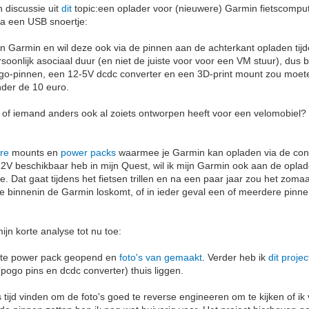
 discussie uit
dit
topic:een oplader voor (nieuwere) Garmin fietscomput
ia een USB snoertje:
en Garmin en wil deze ook via de pinnen aan de achterkant opladen tijde
soonlijk asociaal duur (en niet de juiste voor voor een VM stuur), dus 
go-pinnen, een 12-5V dcdc converter en een 3D-print mount zou moet
nder de 10 euro.
 of iemand anders ook al zoiets ontworpen heeft voor een velomobiel?
re
mounts en
power packs
waarmee je Garmin kan opladen via de con
d 12V beschikbaar heb in mijn Quest, wil ik mijn Garmin ook aan de opl
. Dat gaat tijdens het fietsen trillen en na een paar jaar zou het zom
tje binnenin de Garmin loskomt, of in ieder geval een of meerdere pinne
jn korte analyse tot nu toe:
tte power pack geopend en
foto's van gemaakt
. Verder heb ik
dit projec
pogo pins en dcdc converter) thuis liggen.
tijd vinden om de foto's goed te reverse engineeren om te kijken of ik 