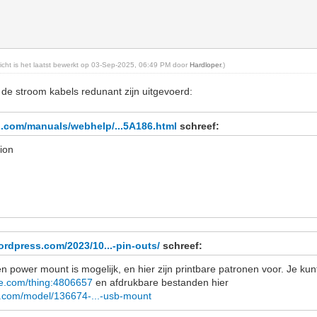
ericht is het laatst bewerkt op 03-Sep-2025, 06:49 PM door
Hardloper
.)
 de stroom kabels redunant zijn uitgevoerd:
n.com/manuals/webhelp/...5A186.html
schreef:
ion
ordpress.com/2023/10...-pin-outs/
schreef:
 power mount is mogelijk, en hier zijn printbare patronen voor. Je kunt
se.com/thing:4806657
en afdrukbare bestanden hier
es.com/model/136674-...-usb-mount