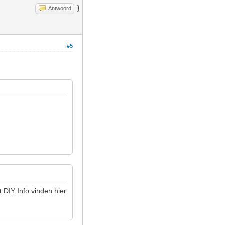
}
Antwoord
#5
 DIY Info vinden hier