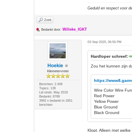
Geduld en respect voor 
Zoek
Willeke_IGKT
Bedankt door:
03-Sep-2025, 06:56 PM
Hardloper schreef:
Hoekie
Zou het kunnen zijn d
Kilometervreter
https://www8.garm
Berichten: 2.408
Topics: 138
Wire Color Wire Fun
Lid sinds: May 2018
Red Power
Bedankt: 8788
3992 x bedankt in 1851
Yellow Power
berichten
Blue Ground
Black Ground
Klopt. Alleen met welk