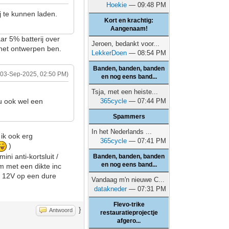
Hoekie
— 09:48 PM
j te kunnen laden.
Kort en krachtig:
Aangenaam!
ar 5% batterij over
Jeroen, bedankt voor...
het ontwerpen ben.
LekkerDoen
— 08:54 PM
Banden, banden, banden
(03-Sep-2025, 02:50 PM)
en nog eens band...
Tsja, met een heiste...
ou ook wel een
365cycle
— 07:44 PM
Spammers
In het Nederlands ...
ik ook erg
365cycle
— 07:41 PM
)
i anti-kortsluit /
Banden, banden, banden
en nog eens band...
m met een dikte inc
s 12V op een dure
Vandaag m'n nieuwe C...
datakneder
— 07:31 PM
Flevo-trike
}
Antwoord
restauratieprojectje
afgero...