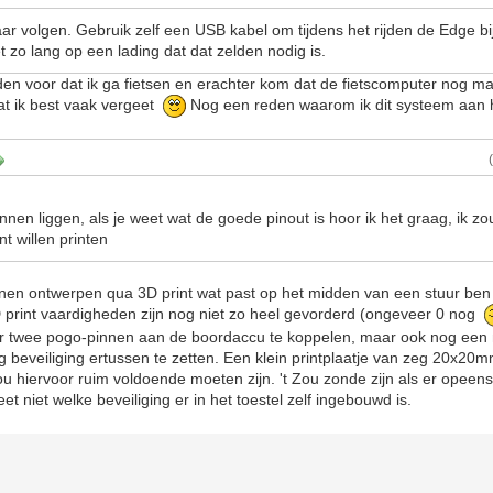
aar volgen. Gebruik zelf een USB kabel om tijdens het rijden de Edge bi
 zo lang op een lading dat dat zelden nodig is.
lden voor dat ik ga fietsen en erachter kom dat de fietscomputer nog ma
 wat ik best vaak vergeet
Nog een reden waarom ik dit systeem aan 
nen liggen, als je weet wat de goede pinout is hoor ik het graag, ik z
 willen printen
nnen ontwerpen qua 3D print wat past op het midden van een stuur ben 
D print vaardigheden zijn nog niet zo heel gevorderd (ongeveer 0 nog
ur twee pogo-pinnen aan de boordaccu te koppelen, maar ook nog een min
 beveiliging ertussen te zetten. Een klein printplaatje van zeg 20x20m
 hiervoor ruim voldoende moeten zijn. 't Zou zonde zijn als er opeen
t niet welke beveiliging er in het toestel zelf ingebouwd is.