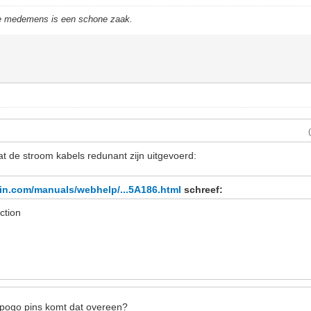
de medemens is een schone zaak.
at de stroom kabels redunant zijn uitgevoerd:
in.com/manuals/webhelp/...5A186.html
schreef:
ction
e pogo pins komt dat overeen?