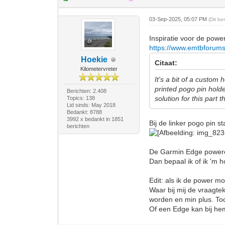
03-Sep-2025, 05:07 PM
(Dit b
Inspiratie voor de powe
https://www.emtbforums
Hoekie
Citaat:
Kilometervreter
It's a bit of a custo
printed pogo pin hold
Berichten: 2.408
solution for this part 
Topics: 138
Lid sinds: May 2018
Bedankt: 8788
3992 x bedankt in 1851
Bij de linker pogo pin st
berichten
De Garmin Edge powered 
Dan bepaal ik of ik 'm 
Edit: als ik de power mo
Waar bij mij de vraagte
worden en min plus. To
Of een Edge kan bij he