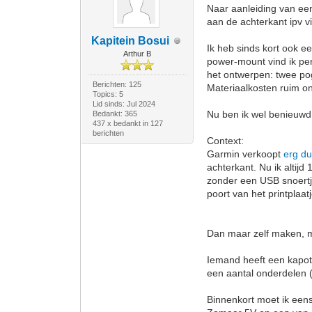
Naar aanleiding van een
aan de achterkant ipv v
Kapitein Bosui
Ik heb sinds kort ook e
Arthur B
power-mount vind ik per
het ontwerpen: twee po
Berichten: 125
Materiaalkosten ruim o
Topics: 5
Lid sinds: Jul 2024
Nu ben ik wel benieuwd
Bedankt: 365
437 x bedankt in 127
berichten
Context:
Garmin verkoopt
erg du
achterkant. Nu ik altij
zonder een USB snoertje
poort van het printplaa
Dan maar zelf maken, mi
Iemand heeft een kapo
een aantal onderdelen (
Binnenkort moet ik eens 