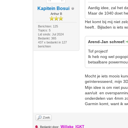
Aardig idee, zal het d
Kapitein Bosui
Maar de 1040 doet het
Arthur B
Het komt bij mij niet ze
Berichten: 125
heeft.. Bijladen is iets
Topics: 5
Lid sinds: Jul 2024
Bedankt: 365
Arend-Jan schreef:
437 x bedankt in 127
berichten
Tof project!
Ik heb nog wel pogopin
betaalbare powermount
Mocht je iets moois ku
geïnteresseerd, mijn 3
Mijn idee is om niet pu
aan/uit en overspanning
onderdelen van 4mm zou
Garmin komt, want ik wee
Zoek
Willeke_IGKT
Bedankt door: