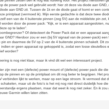
 pinnen zetten ben ik nog wat huiverig voor. Het project hierboven ge
e op de power pack wel gebruikt wordt: hier zit deze via diode aan GND,
iode aan GND zit. Tussen de 1k en de diode gaat of komt er een contr
eze printplaat (vermoed ik). Mijn eerste gedachte is dat deze twee diod
 zelf een van de 4 buitenste pinnen (zeg 5V) aan de middelste pin zet, 
 worden door de power pack: "Kijk, er is een apparaat aangesloten, n
deze op te laden".
roombegrenzer? Of detecteert de Power Pack dat er een apparaat aange
naar GND? Hierdoor zou er een (bij 5V signaal van de power-pack) ee
 pin en daarmee de 5V op 2 van de 4 buitenste pinnen schakelt. Dit z
ing indien er geen apparaat op gekoppeld is, zodat een losse sleutelbos
ief worden?
ering is nog niet klaar, maar ik vind dit wel een interessant project.
ier zijn met een (defecte) power mount of (defecte) power pack die die w
op de pinnen en op de printplaat om dit nog beter te begrijpen. Het pro
 verbinden lijkt te werken, maar op een lage stroom. Ik vermoed dat d
hakelen, maar uit de foto's is het mij nog niet direct duidelijk hoe die
eerstandje ergens plaatsen, maar dat weet ik nog niet zeker. En ik zo
euwe Garmin willen laten zitten.