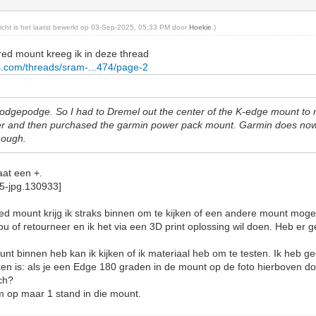
ericht is het laatst bewerkt op 03-Sep-2025, 05:33 PM door
Hoekie
.)
red mount kreeg ik in deze thread
.com/threads/sram-...474/page-2
m hodgepodge. So I had to Dremel out the center of the K-edge mount to
er and then purchased the garmin power pack mount. Garmin does now s
though.
aat een +.
mount krijg ik straks binnen om te kijken of een andere mount mogeli
hou of retourneer en ik het via een 3D print oplossing wil doen. Heb er
unt binnen heb kan ik kijken of ik materiaal heb om te testen. Ik heb g
ken is: als je een Edge 180 graden in de mount op de foto hierboven do
ch?
m op maar 1 stand in die mount.