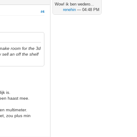
Wow! ik ben wedero...
renehin
— 04:48 PM
#4
 make room for the 3d
ell an off the shelf
jk is.
 geen haast mee.
een multimeter.
et, zou plus min