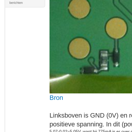
berichten
Bron
Linksboven is GND (0V) en r
positieve spanning. In dit (p
5.07-0.02=5.05V, want bij 775mA is er ov