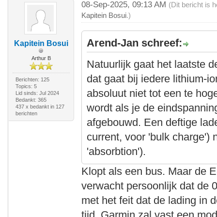
08-Sep-2025, 09:13 AM
(Dit bericht is
Kapitein Bosui
.)
Arend-Jan schreef:
Kapitein Bosui
Arthur B
Natuurlijk gaat het laatste 
dat gaat bij iedere lithium-i
Berichten: 125
Topics: 5
absoluut niet tot een te ho
Lid sinds: Jul 2024
Bedankt: 365
wordt als je de eindspanning
437 x bedankt in 127
berichten
afgebouwd. Een deftige lad
current, voor 'bulk charge')
'absorbtion').
Klopt als een bus. Maar de E
verwacht persoonlijk dat de 
met het feit dat de lading in 
tijd. Garmin zal vast een m