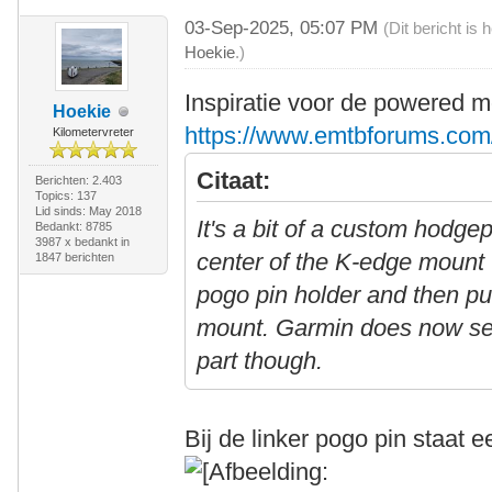
03-Sep-2025, 05:07 PM
(Dit bericht is
Hoekie
.)
Inspiratie voor de powered m
Hoekie
https://www.emtbforums.com/
Kilometervreter
Citaat:
Berichten: 2.403
Topics: 137
Lid sinds: May 2018
It's a bit of a custom hodge
Bedankt: 8785
3987 x bedankt in
center of the K-edge mount 
1847 berichten
pogo pin holder and then p
mount. Garmin does now sell 
part though.
Bij de linker pogo pin staat e