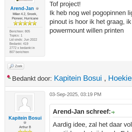
Tof project!
Arend-Jan
Ik heb nog wel pogopinnen li
Milan 4.2, Snoek,
Pioneer, Hurricane
pinout is hoor ik het graag, 
powermount willen printen
Berichten: 805
Topics: 1
Lid sinds: Jun 2022
Bedankt: 419
2772 x bedankt in
807 berichten
Zoek
Kapitein Bosui
,
Hoekie
Bedankt door:
03-Sep-2025, 03:19 PM
Arend-Jan schreef:
Kapitein Bosui
Aardig idee, zal het daar v
Arthur B