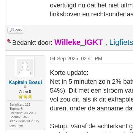
overtuigd nu dat het niet uitm
linksboven en rechtsonder aa
Zoek
Willeke_IGKT
,
Ligfie
Bedankt door:
04-Sep-2025, 02:41 PM
Korte update:
Net in 5 minuten zo'n 2% batt
Kapitein Bosui
54%). Dit met een stroom v
Arthur B
vol zou dit, als ik dit extrap
Berichten: 125
duren, onder de aanname dat 
Topics: 5
Lid sinds: Jul 2024
Bedankt: 365
437 x bedankt in 127
Setup: Vanaf de achterkant g
berichten