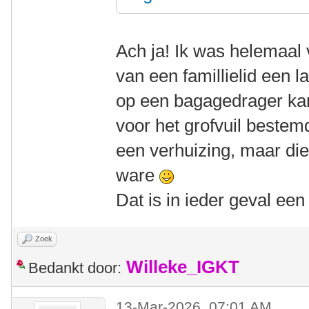
Ach ja! Ik was helemaal 
van een famillielid een 
op een bagagedrager kan 
voor het grofvuil beste
een verhuizing, maar die
ware
Dat is in ieder geval ee
Zoek
Willeke_IGKT
Bedankt door:
13-Mar-2026, 07:01 AM