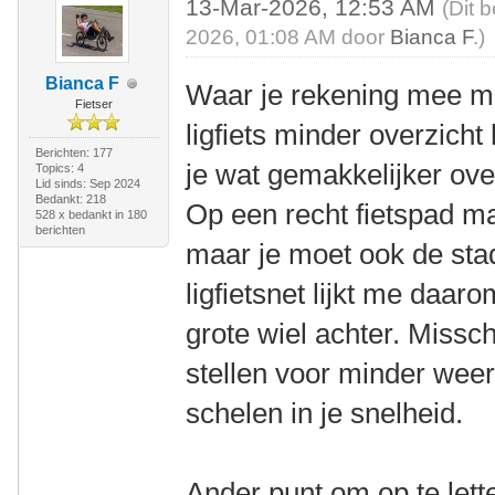
13-Mar-2026, 12:53 AM
(Dit 
2026, 01:08 AM door
Bianca F
.)
Bianca F
Waar je rekening mee mo
Fietser
ligfiets minder overzicht 
Berichten: 177
je wat gemakkelijker ove
Topics: 4
Lid sinds: Sep 2024
Bedankt: 218
Op een recht fietspad maa
528 x bedankt in 180
berichten
maar je moet ook de stad
ligfietsnet lijkt me daar
grote wiel achter. Missch
stellen voor minder weer
schelen in je snelheid.
Ander punt om op te lett