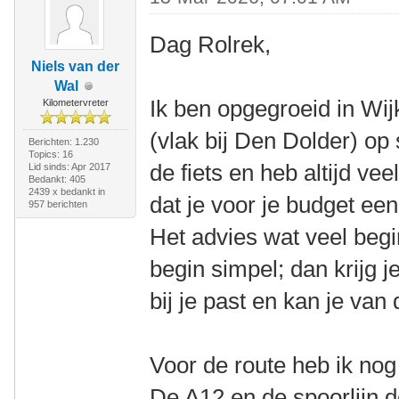
Dag Rolrek,
Niels van der
Wal
Ik ben opgegroeid in Wijk
Kilometervreter
(vlak bij Den Dolder) op 
Berichten: 1.230
Topics: 16
de fiets en heb altijd veel
Lid sinds: Apr 2017
Bedankt: 405
2439 x bedankt in
dat je voor je budget ee
957 berichten
Het advies wat veel begin
begin simpel; dan krijg j
bij je past en kan je van
Voor de route heb ik nog 
De A12 en de spoorlijn d