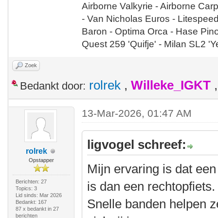
Airborne Valkyrie - Airborne Car
- Van Nicholas Euros - Litespee
Baron - Optima Orca - Hase Pin
Quest 259 'Quifje' - Milan SL2 '
Zoek
rolrek
,
Willeke_IGKT
Bedankt door:
13-Mar-2026, 01:47 AM
ligvogel schreef:
rolrek
Opstapper
Mijn ervaring is dat een 
Berichten: 27
is dan een rechtopfiets
Topics: 3
Lid sinds: Mar 2026
Snelle banden helpen z
Bedankt: 167
87 x bedankt in 27
berichten