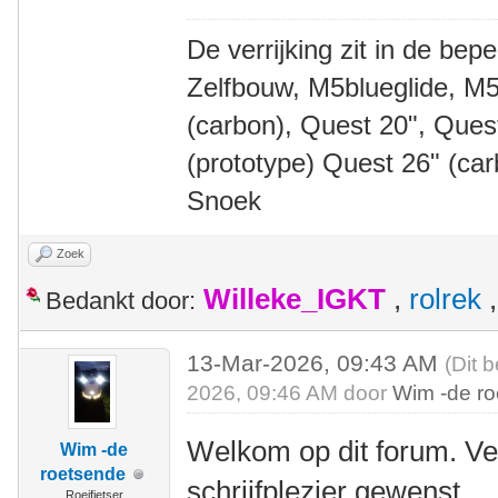
De verrijking zit in de bep
Zelfbouw, M5blueglide, M5
(carbon), Quest 20", Que
(prototype) Quest 26" (ca
Snoek
Zoek
Willeke_IGKT
,
rolrek
Bedankt door:
13-Mar-2026, 09:43 AM
(Dit 
2026, 09:46 AM door
Wim -de r
Welkom op dit forum. Ve
Wim -de
roetsende
schrijfplezier gewenst.
Roeifietser