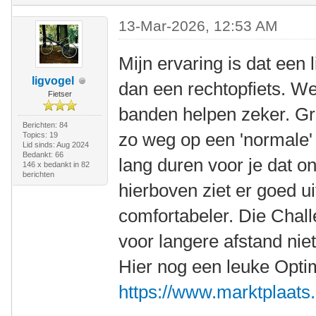
13-Mar-2026, 12:53 AM
Mijn ervaring is dat een l
ligvogel
dan een rechtopfiets. We
Fietser
banden helpen zeker. Gro
Berichten: 84
zo weg op een 'normale' 
Topics: 19
Lid sinds: Aug 2024
Bedankt: 66
lang duren voor je dat o
146 x bedankt in 82
berichten
hierboven ziet er goed ui
comfortabeler. Die Chall
voor langere afstand nie
Hier nog een leuke Opti
https://www.marktplaats.n