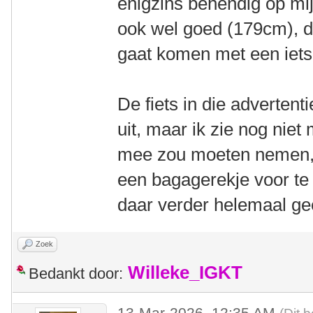
enigzins behendig op mij
ook wel goed (179cm), du
gaat komen met een iets
De fiets in die advertenti
uit, maar ik zie nog niet
mee zou moeten nemen, i
een bagagerekje voor te 
daar verder helemaal g
Zoek
Willeke_IGKT
Bedankt door:
13-Mar-2026, 12:35 AM