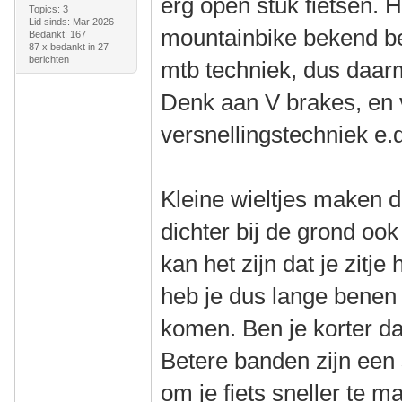
erg open stuk fietsen. H
Topics: 3
Lid sinds: Mar 2026
mountainbike bekend ben
Bedankt: 167
87 x bedankt in 27
berichten
mtb techniek, dus daar
Denk aan V brakes, en 
versnellingstechniek e.
Kleine wieltjes maken d
dichter bij de grond oo
kan het zijn dat je zitj
heb je dus lange benen
komen. Ben je korter da
Betere banden zijn een
om je fiets sneller te m