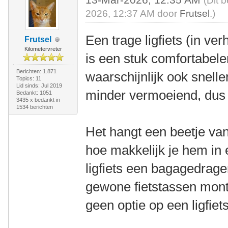
(Dit 
2026, 12:37 AM door
Frutsel
.)
Een trage ligfiets (in ver
Frutsel
Kilometervreter
is een stuk comfortabel
Berichten: 1.871
waarschijnlijk ook snelle
Topics: 11
Lid sinds: Jul 2019
minder vermoeiend, dus h
Bedankt: 1051
3435 x bedankt in
1534 berichten
Het hangt een beetje van
hoe makkelijk je hem in 
ligfiets een bagagedrager
gewone fietstassen mont
geen optie op een ligfiets