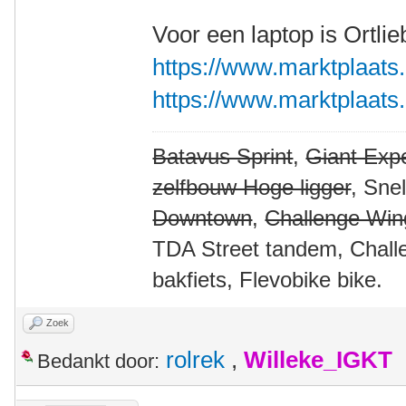
Voor een laptop is Ortlie
https://www.marktplaats.n
https://www.marktplaats.n
Batavus Sprint
,
Giant Expe
zelfbouw Hoge ligger
, Sne
Downtown
,
Challenge Win
TDA Street tandem, Chall
bakfiets, Flevobike bike.
Zoek
rolrek
,
Willeke_IGKT
Bedankt door: