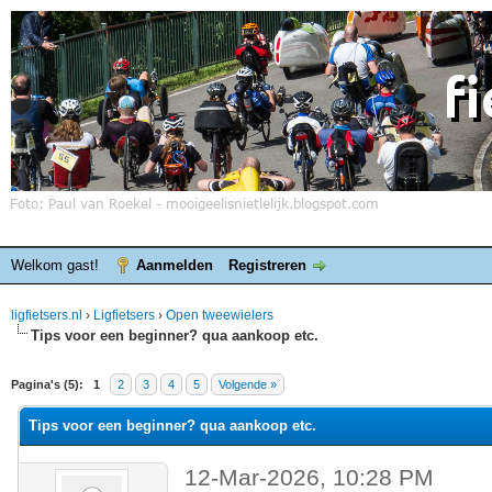
Welkom gast!
Aanmelden
Registreren
ligfietsers.nl
›
Ligfietsers
›
Open tweewielers
Tips voor een beginner? qua aankoop etc.
elde waardering is 0
Pagina's (5):
1
2
3
4
5
Volgende »
Tips voor een beginner? qua aankoop etc.
12-Mar-2026, 10:28 PM