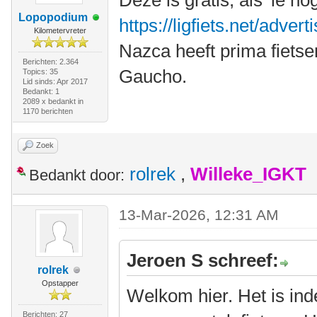
Deze is gratis, als 'ie n
Lopopodium
https://ligfiets.net/adve
Kilometervreter
Nazca heeft prima fietse
Berichten: 2.364
Gaucho.
Topics: 35
Lid sinds: Apr 2017
Bedankt: 1
2089 x bedankt in
1170 berichten
Zoek
rolrek
,
Willeke_IGKT
Bedankt door:
13-Mar-2026, 12:31 AM
Jeroen S schreef:
rolrek
Opstapper
Welkom hier. Het is in
Berichten: 27