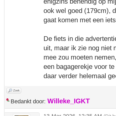
enigzins behendig op mij
ook wel goed (179cm), du
gaat komen met een iets
De fiets in die advertenti
uit, maar ik zie nog niet
mee zou moeten nemen, i
een bagagerekje voor te 
daar verder helemaal g
Zoek
Willeke_IGKT
Bedankt door:
13-Mar-2026, 12:35 AM