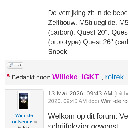
De verrijking zit in de bep
Zelfbouw, M5blueglide, M5
(carbon), Quest 20", Que
(prototype) Quest 26" (ca
Snoek
Zoek
Willeke_IGKT
,
rolrek
Bedankt door:
13-Mar-2026, 09:43 AM
(Dit 
2026, 09:46 AM door
Wim -de r
Welkom op dit forum. Ve
Wim -de
roetsende
schrijfplezier gewenst.
Roeifietser