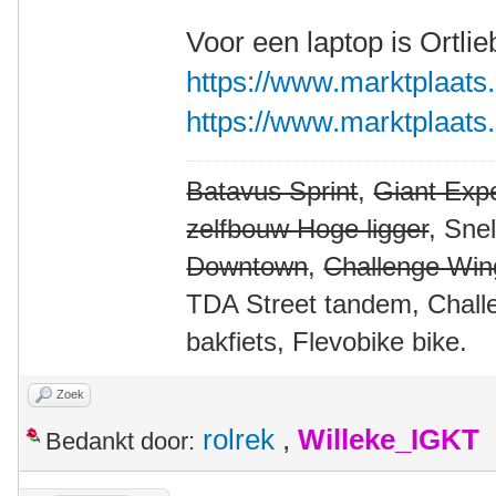
Voor een laptop is Ortlie
https://www.marktplaats.n
https://www.marktplaats.n
Batavus Sprint
,
Giant Expe
zelfbouw Hoge ligger
, Sne
Downtown
,
Challenge Win
TDA Street tandem, Chall
bakfiets, Flevobike bike.
Zoek
rolrek
,
Willeke_IGKT
Bedankt door: