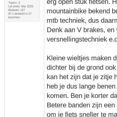
erg open stuk fietsen. H
Topics: 3
Lid sinds: Mar 2026
mountainbike bekend ben
Bedankt: 167
87 x bedankt in 27
berichten
mtb techniek, dus daar
Denk aan V brakes, en 
versnellingstechniek e.
Kleine wieltjes maken d
dichter bij de grond oo
kan het zijn dat je zitj
heb je dus lange benen
komen. Ben je korter da
Betere banden zijn een
om je fiets sneller te m