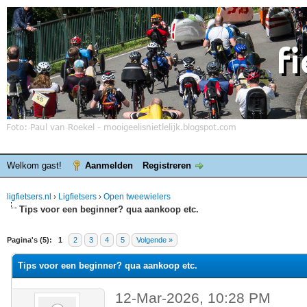
Welkom gast!
Aanmelden
Registreren
ligfietsers.nl
›
Ligfietsers
›
Open tweewielers
Tips voor een beginner? qua aankoop etc.
elde waardering is 0
Pagina's (5):
1
2
3
4
5
Volgende »
Tips voor een beginner? qua aankoop etc.
12-Mar-2026, 10:28 PM