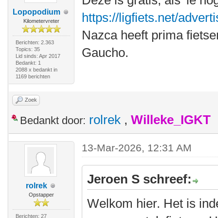
Deze is gratis, als 'ie n
Lopopodium
https://ligfiets.net/adve
Kilometervreter
Nazca heeft prima fietse
Berichten: 2.363
Gaucho.
Topics: 35
Lid sinds: Apr 2017
Bedankt: 1
2088 x bedankt in
1169 berichten
Zoek
rolrek
,
Willeke_IGKT
Bedankt door:
13-Mar-2026, 12:31 AM
Jeroen S schreef:
rolrek
Opstapper
Welkom hier. Het is in
Berichten: 27