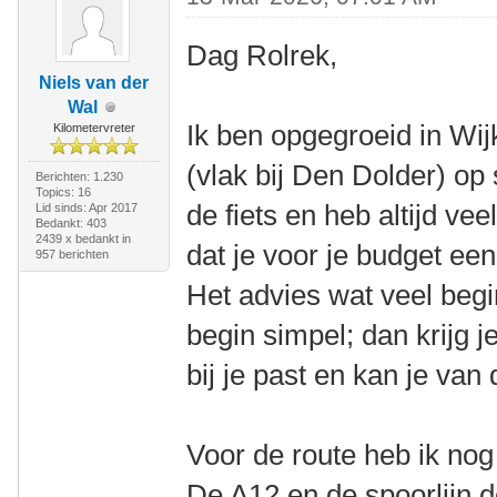
Dag Rolrek,
Niels van der
Wal
Ik ben opgegroeid in Wijk
Kilometervreter
(vlak bij Den Dolder) op 
Berichten: 1.230
Topics: 16
de fiets en heb altijd veel
Lid sinds: Apr 2017
Bedankt: 403
2439 x bedankt in
dat je voor je budget ee
957 berichten
Het advies wat veel begin
begin simpel; dan krijg j
bij je past en kan je van
Voor de route heb ik nog 
De A12 en de spoorlijn d