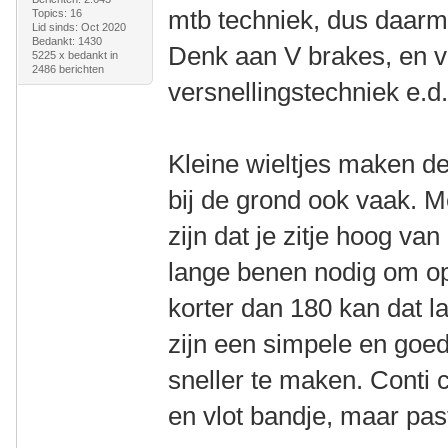
mtb techniek, dus daarm
Topics: 16
Lid sinds: Oct 2020
Bedankt: 1430
Denk aan V brakes, en v
5225 x bedankt in
2486 berichten
versnellingstechniek e.d
Kleine wieltjes maken de
bij de grond ook vaak. M
zijn dat je zitje hoog va
lange benen nodig om op
korter dan 180 kan dat l
zijn een simpele en goed
sneller te maken. Conti c
en vlot bandje, maar past