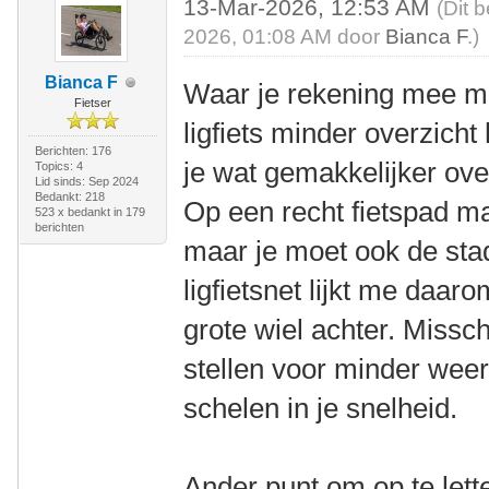
13-Mar-2026, 12:53 AM
(Dit 
2026, 01:08 AM door
Bianca F
.)
Bianca F
Waar je rekening mee mo
Fietser
ligfiets minder overzicht 
Berichten: 176
je wat gemakkelijker ove
Topics: 4
Lid sinds: Sep 2024
Bedankt: 218
Op een recht fietspad maa
523 x bedankt in 179
berichten
maar je moet ook de stad
ligfietsnet lijkt me daar
grote wiel achter. Missch
stellen voor minder weer
schelen in je snelheid.
Ander punt om op te lett