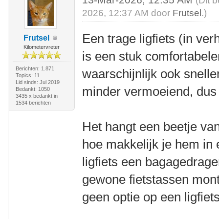
(Dit 
2026, 12:37 AM door
Frutsel
.)
Een trage ligfiets (in ver
Frutsel
Kilometervreter
is een stuk comfortabel
Berichten: 1.871
waarschijnlijk ook snelle
Topics: 11
Lid sinds: Jul 2019
minder vermoeiend, dus h
Bedankt: 1050
3435 x bedankt in
1534 berichten
Het hangt een beetje van
hoe makkelijk je hem in 
ligfiets een bagagedrager
gewone fietstassen mont
geen optie op een ligfiets