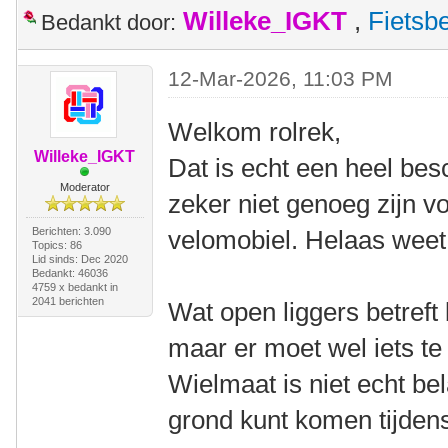
Willeke_IGKT
,
Fietsb
Bedankt door:
12-Mar-2026, 11:03 PM
Welkom rolrek,
Willeke_IGKT
Dat is echt een heel bes
Moderator
zeker niet genoeg zijn v
Berichten: 3.090
velomobiel. Helaas weet 
Topics: 86
Lid sinds: Dec 2020
Bedankt: 46036
4759 x bedankt in
2041 berichten
Wat open liggers betreft 
maar er moet wel iets te 
Wielmaat is niet echt bel
grond kunt komen tijdens