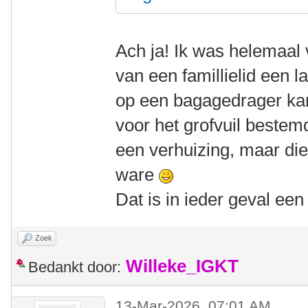
Ach ja! Ik was helemaal 
van een famillielid een 
op een bagagedrager kan 
voor het grofvuil beste
een verhuizing, maar die
ware
Dat is in ieder geval ee
Zoek
Willeke_IGKT
Bedankt door:
13-Mar-2026, 07:01 AM