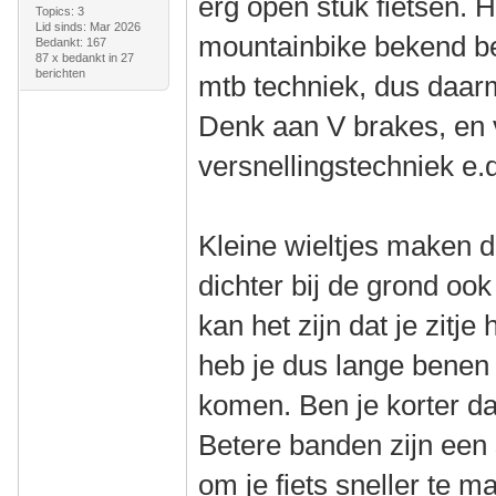
erg open stuk fietsen. H
Topics: 3
Lid sinds: Mar 2026
mountainbike bekend ben
Bedankt: 167
87 x bedankt in 27
berichten
mtb techniek, dus daar
Denk aan V brakes, en 
versnellingstechniek e.
Kleine wieltjes maken d
dichter bij de grond oo
kan het zijn dat je zitj
heb je dus lange benen
komen. Ben je korter da
Betere banden zijn een
om je fiets sneller te m