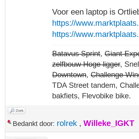
Voor een laptop is Ortlie
https://www.marktplaats.n
https://www.marktplaats.n
Batavus Sprint
,
Giant Expe
zelfbouw Hoge ligger
, Sne
Downtown
,
Challenge Win
TDA Street tandem, Chall
bakfiets, Flevobike bike.
Zoek
rolrek
,
Willeke_IGKT
Bedankt door: