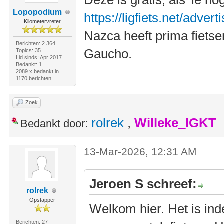
Deze is gratis, als 'ie n
Lopopodium
https://ligfiets.net/adve
Kilometervreter
Nazca heeft prima fietse
Berichten: 2.364
Gaucho.
Topics: 35
Lid sinds: Apr 2017
Bedankt: 1
2089 x bedankt in
1170 berichten
Zoek
rolrek
,
Willeke_IGKT
Bedankt door:
13-Mar-2026, 12:31 AM
Jeroen S schreef:
rolrek
Opstapper
Welkom hier. Het is in
Berichten: 27