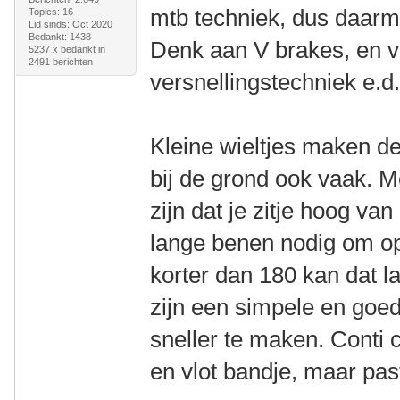
mtb techniek, dus daarm
Topics: 16
Lid sinds: Oct 2020
Bedankt: 1438
Denk aan V brakes, en v
5237 x bedankt in
2491 berichten
versnellingstechniek e.d
Kleine wieltjes maken de
bij de grond ook vaak. M
zijn dat je zitje hoog va
lange benen nodig om op
korter dan 180 kan dat l
zijn een simpele en goed
sneller te maken. Conti c
en vlot bandje, maar past