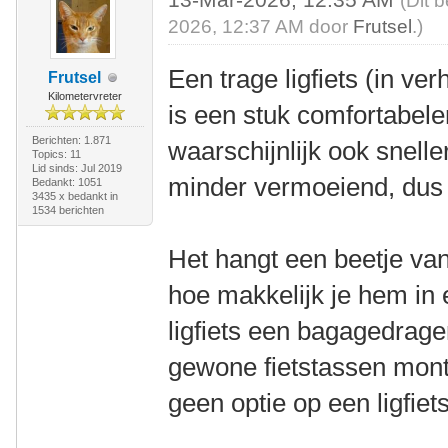
(Dit 
2026, 12:37 AM door
Frutsel
.)
Een trage ligfiets (in ver
Frutsel
Kilometervreter
is een stuk comfortabel
Berichten: 1.871
waarschijnlijk ook snelle
Topics: 11
Lid sinds: Jul 2019
minder vermoeiend, dus h
Bedankt: 1051
3435 x bedankt in
1534 berichten
Het hangt een beetje van
hoe makkelijk je hem in 
ligfiets een bagagedrager
gewone fietstassen mont
geen optie op een ligfiets