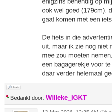
enigzins behendig op mij
ook wel goed (179cm), du
gaat komen met een iets
De fiets in die advertenti
uit, maar ik zie nog niet
mee zou moeten nemen, i
een bagagerekje voor te 
daar verder helemaal g
Zoek
Willeke_IGKT
Bedankt door:
13-Mar-2026, 12:35 AM