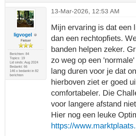
13-Mar-2026, 12:53 AM
Mijn ervaring is dat een l
ligvogel
dan een rechtopfiets. We
Fietser
banden helpen zeker. Gro
Berichten: 84
zo weg op een 'normale' 
Topics: 19
Lid sinds: Aug 2024
Bedankt: 66
lang duren voor je dat o
146 x bedankt in 82
berichten
hierboven ziet er goed ui
comfortabeler. Die Chall
voor langere afstand nie
Hier nog een leuke Opti
https://www.marktplaats.n