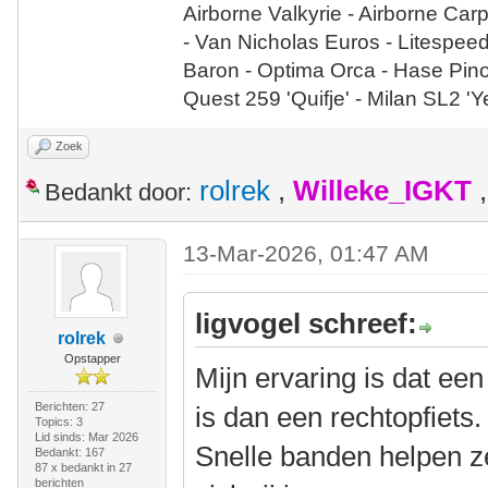
Airborne Valkyrie - Airborne Car
- Van Nicholas Euros - Litespee
Baron - Optima Orca - Hase Pin
Quest 259 'Quifje' - Milan SL2 '
Zoek
rolrek
,
Willeke_IGKT
Bedankt door:
13-Mar-2026, 01:47 AM
ligvogel schreef:
rolrek
Opstapper
Mijn ervaring is dat een 
Berichten: 27
is dan een rechtopfiets
Topics: 3
Lid sinds: Mar 2026
Snelle banden helpen z
Bedankt: 167
87 x bedankt in 27
berichten