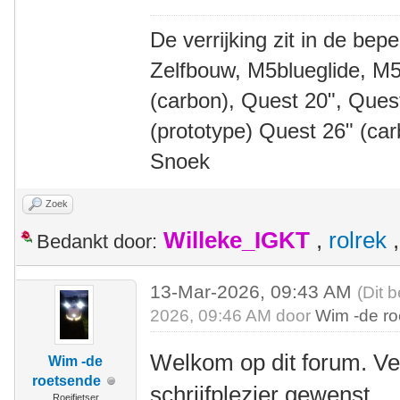
De verrijking zit in de bep
Zelfbouw, M5blueglide, M5
(carbon), Quest 20", Que
(prototype) Quest 26" (ca
Snoek
Zoek
Willeke_IGKT
,
rolrek
Bedankt door:
13-Mar-2026, 09:43 AM
(Dit 
2026, 09:46 AM door
Wim -de r
Welkom op dit forum. Ve
Wim -de
roetsende
schrijfplezier gewenst.
Roeifietser