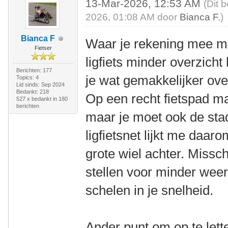
13-Mar-2026, 12:53 AM
(Dit 
2026, 01:08 AM door
Bianca F
.)
Bianca F
Waar je rekening mee mo
Fietser
ligfiets minder overzicht 
Berichten: 177
je wat gemakkelijker ove
Topics: 4
Lid sinds: Sep 2024
Bedankt: 218
Op een recht fietspad maa
527 x bedankt in 180
berichten
maar je moet ook de stad
ligfietsnet lijkt me daar
grote wiel achter. Missch
stellen voor minder weer
schelen in je snelheid.
Ander punt om op te lett