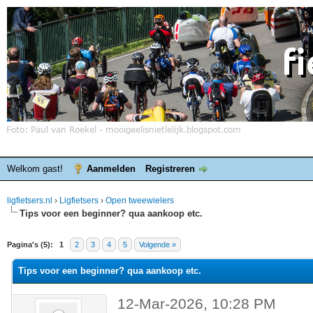
Welkom gast!
Aanmelden
Registreren
ligfietsers.nl
›
Ligfietsers
›
Open tweewielers
Tips voor een beginner? qua aankoop etc.
elde waardering is 0
Pagina's (5):
1
2
3
4
5
Volgende »
Tips voor een beginner? qua aankoop etc.
12-Mar-2026, 10:28 PM