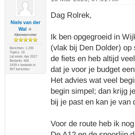
Dag Rolrek,
Niels van der
Wal
Ik ben opgegroeid in Wijk
Kilometervreter
(vlak bij Den Dolder) op 
Berichten: 1.230
Topics: 16
de fiets en heb altijd veel
Lid sinds: Apr 2017
Bedankt: 405
2439 x bedankt in
dat je voor je budget ee
957 berichten
Het advies wat veel begin
begin simpel; dan krijg j
bij je past en kan je van
Voor de route heb ik nog 
De A12 en de spoorlijn d